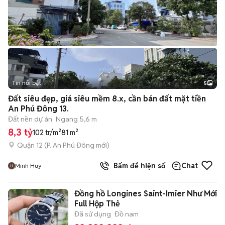
Tin nổi bật
5
Đất siêu đẹp, giá siêu mềm 8.x, cần bán đất mặt tiền
An Phú Đông 13.
Đất nền dự án
Ngang 5,6 m
8,3 tỷ
102 tr/m²
81 m²
Quận 12
(
P. An Phú Đông
mới)
Bấm để hiện số
Chat
Minh Huy
Đồng hồ Longines Saint-Imier Như Mới
Full Hộp Thẻ
Đã sử dụng
Đồ nam