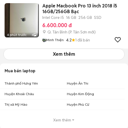
Apple Macbook Pro 13 inch 2018 i5
16GB/256GB Bạc
Intel Core i5
16 GB
256 GB
SSD
6.600.000 đ
Q. Tân Bình
(
P. Tân Sơn
mới)
4 phút trước
3
4.2
1
đã bán
Minh Thiện
Xem thêm
Mua bán laptop
Thành phố Hưng Yên
Huyện Ân Thi
Huyện Khoái Châu
Huyện Kim Động
Thị xã Mỹ Hào
Huyện Phù Cừ
Xem thêm