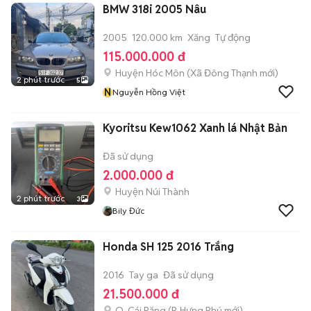
BMW 318i 2005 Nâu
2005
120.000 km
Xăng
Tự động
115.000.000 đ
Huyện Hóc Môn
(
Xã Đông Thạnh
mới)
2 phút trước
5
N
Nguyễn Hồng Việt
Kyoritsu Kew1062 Xanh lá Nhật Bản
Đã sử dụng
2.000.000 đ
Huyện Núi Thành
2 phút trước
3
Bily Đức
Honda SH 125 2016 Trắng
2016
Tay ga
Đã sử dụng
21.500.000 đ
Q. Cái Răng
(
P. Hưng Phú
mới)