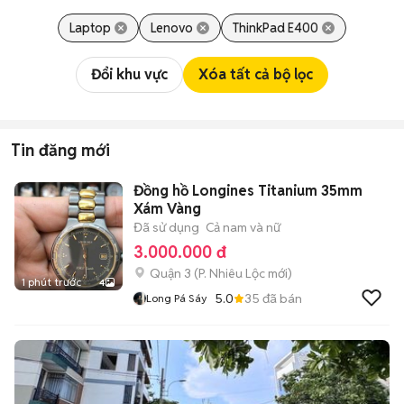
Laptop
Lenovo
ThinkPad E400
Đổi khu vực
Xóa tất cả bộ lọc
Tin đăng mới
Đồng hồ Longines Titanium 35mm
Xám Vàng
Đã sử dụng
Cả nam và nữ
3.000.000 đ
Quận 3
(
P. Nhiêu Lộc
mới)
1 phút trước
4
5.0
35
đã bán
Long Pá Sáy