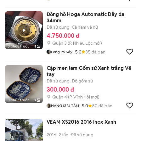
Đồng hồ Hoga Automatic Dây da
34mm
Đã sử dụng
Cả nam và nữ
4.750.000 đ
Quận 3
(
P. Nhiêu Lộc
mới)
3 phút trước
5
5.0
35
đã bán
Long Pá Sáy
Cặp men lam Gốm sứ Xanh trắng Vẽ
tay
Đã sử dụng
Đồ gốm sứ
300.000 đ
Quận 4
(
P. Vĩnh Hội
mới)
3 phút trước
2
5.0
80
đã bán
HÀNG SƯU TẦM
VEAM XS2016 2016 Inox Xanh
2016
2 tấn
Đã sử dụng