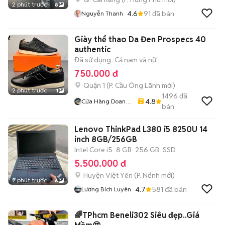
2 phút trước
8
4.6
91
đã bán
Nguyễn Thanh
Giày thể thao Da Đen Prospecs 40
authentic
Đã sử dụng
Cả nam và nữ
750.000 đ
Quận 1
(
P. Cầu Ông Lãnh
mới)
2 phút trước
1
1496
đã
4.8
Cửa Hàng Doan
bán
Vu
Lenovo ThinkPad L380 i5 8250U 14
inch 8GB/256GB
Intel Core i5
8 GB
256 GB
SSD
5.500.000 đ
Huyện Việt Yên
(
P. Nếnh
mới)
2 phút trước
6
4.7
581
đã bán
Lương Bích Luyên
🌈TPhcm Beneli302 Siêu đẹp..Giá