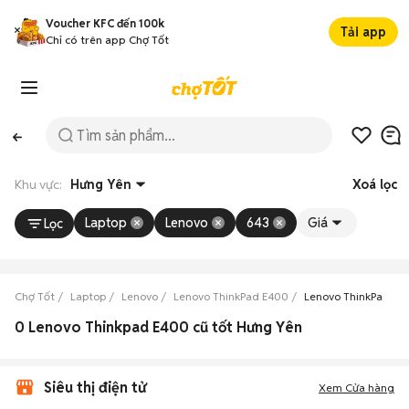
Voucher KFC đến 100k
Tải app
Chỉ có trên app Chợ Tốt
Khu vực:
Hưng Yên
Xoá lọc
Laptop
Lenovo
643
Giá
Lọc
Chợ Tốt
Laptop
Lenovo
Lenovo ThinkPad E400
Lenovo ThinkPad E4
0 Lenovo Thinkpad E400 cũ tốt Hưng Yên
Siêu thị điện tử
Xem Cửa hàng