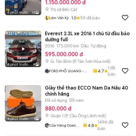
1.150.000.000 đ
Thị xã Bến Cát
3 phút trước
12
L
1.0
59
đã bán
Lâm Văn Kỳ
Everest 2.2L xe 2016 1 chủ từ đầu bảo
dưỡng full
2016
175.000 km
Dầu
Tự động
595.000.000 đ
Q. Tân Bình
(
P. Tân Sơn Hòa
mới)
4 phút trước
9
1
đã
4.7
FORD PHỔ QUANG -
bán
FORD CŨ CHÍNH HÃNG
Giày thể thao ECCO Nam Da Nâu 40
chính hãng
Đã sử dụng
Đồ nam
880.000 đ
Quận 1
(
P. Cầu Ông Lãnh
mới)
4 phút trước
1
1496
đã
4.8
Cửa Hàng Doan
bán
Vu