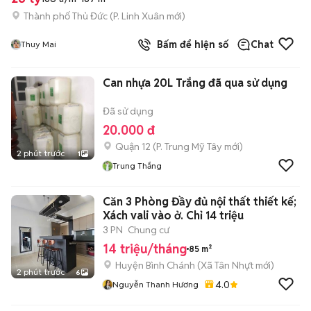
Thành phố Thủ Đức
(
P. Linh Xuân
mới)
Bấm để hiện số
Chat
Thuy Mai
Can nhựa 20L Trắng đã qua sử dụng
Đã sử dụng
20.000 đ
Quận 12
(
P. Trung Mỹ Tây
mới)
2 phút trước
1
Trung Thắng
Căn 3 Phòng Đầy đủ nội thất thiết kế;
Xách vali vào ở. Chỉ 14 triệu
3 PN
Chung cư
14 triệu/tháng
85 m²
Huyện Bình Chánh
(
Xã Tân Nhựt
mới)
2 phút trước
6
4.0
Nguyễn Thanh Hương