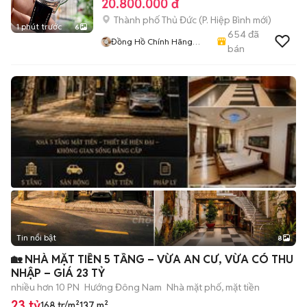
20.800.000 đ
Thành phố Thủ Đức
(
P. Hiệp Bình
mới)
1 phút trước
6
654
đã
Đồng Hồ Chính Hãng
bán
Thụy Sỹ
Tin nổi bật
8
+
2
🏡 NHÀ MẶT TIỀN 5 TẦNG – VỪA AN CƯ, VỪA CÓ THU
NHẬP – GIÁ 23 TỶ
nhiều hơn 10 PN
Hướng Đông Nam
Nhà mặt phố, mặt tiền
23 tỷ
168 tr/m²
137 m²