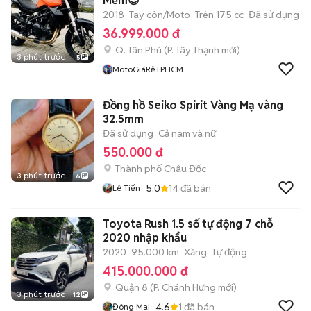
Mềm😍
2018
Tay côn/Moto
Trên 175 cc
Đã sử dụng
36.999.000 đ
Q. Tân Phú
(
P. Tây Thạnh
mới)
3 phút trước
5
MotoGiáRẻTPHCM
Đồng hồ Seiko Spirit Vàng Mạ vàng
32.5mm
Đã sử dụng
Cả nam và nữ
550.000 đ
Thành phố Châu Đốc
3 phút trước
6
5.0
14
đã bán
Lê Tiến
Toyota Rush 1.5 số tự động 7 chỗ
2020 nhập khẩu
2020
95.000 km
Xăng
Tự động
415.000.000 đ
Quận 8
(
P. Chánh Hưng
mới)
3 phút trước
12
4.6
1
đã bán
Đông Mai