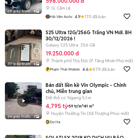
598.000.000 đ
Q. Cẩm Lệ
29 giây trước
8
4.9
170
đã bán
Hải Vân Auto
S25 Ultra 12G/256G Trắng VN Mới. BH
30/12/2026 !
Galaxy S25 Ultra
256 GB
19.250.000 đ
Thành phố Thủ Đức
(
P. Tăng Nhơn Phú
mới)
30 giây trước
6
P
4.6
879
đã bán
Phạm Thái Mobile
Bán đất liền kề Vin Olympic - Chính
chủ, Miễn trung gian
Đất thổ cư
Ngang 5,1 m
4,795 tỷ
59 tr/m²
81 m²
Huyện Thường Tín
(
Xã Thượng Phúc
mới)
34 giây trước
7
D
Do Ha
SOLATI SX 2018 KO DỊCH VỤ BẢO