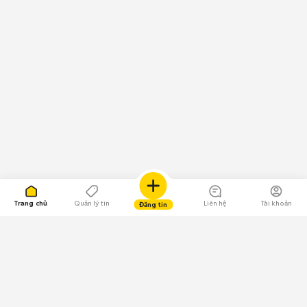
Trang chủ
Quản lý tin
Liên hệ
Tài khoản
Đăng tin
109.000 Bình chọn
Tải ứng dụng Chợ Tốt