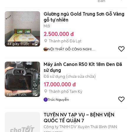
bán
XUẤT BÀN & TỦ,QUẦY
Giường ngủ Gold Trung Sơn Gỗ Vàng
gỗ tự nhiên
Mới
2.500.000 đ
Thành phố Đà Lạt
44 giây trước
6
NỘI THẤT GỖ CÔNG NGHIỆP
GIA ĐÌNH VÀ KHÁCH SẠN
Máy ảnh Canon R50 Kit 18m Đen Đã
sử dụng
Đã sử dụng (chưa sửa chữa)
17.000.000 đ
Thành phố Tam Kỳ
1 phút trước
3
Trúc Nguyễn
TUYỂN NV TẠP VỤ – BỆNH VIỆN
QUỐC TẾ QUẬN 7
Công ty TNHH DV Xuyên Thái Bình (PAN