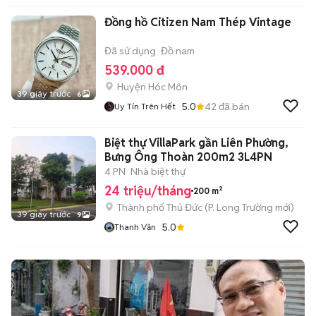
Đồng hồ Citizen Nam Thép Vintage
Đã sử dụng
Đồ nam
539.000 đ
Huyện Hóc Môn
39 giây trước
6
5.0
42
đã bán
Uy Tín Trên Hết
Biệt thự VillaPark gần Liên Phường,
Bưng Ông Thoàn 200m2 3L4PN
4 PN
Nhà biệt thự
24 triệu/tháng
200 m²
Thành phố Thủ Đức
(
P. Long Trường
mới)
39 giây trước
9
5.0
Thanh Văn