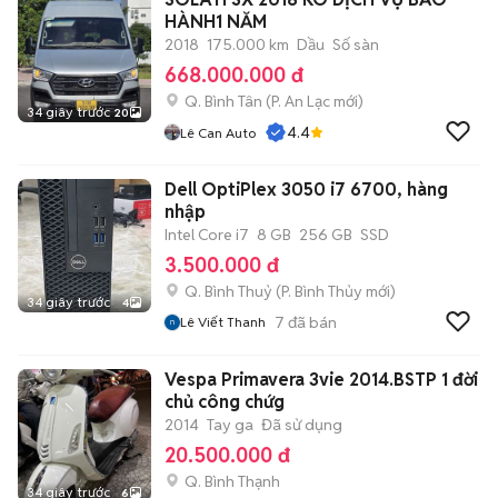
HÀNH1 NĂM
2018
175.000 km
Dầu
Số sàn
668.000.000 đ
Q. Bình Tân
(
P. An Lạc
mới)
34 giây trước
20
4.4
Lê Can Auto
Dell OptiPlex 3050 i7 6700, hàng
nhập
Intel Core i7
8 GB
256 GB
SSD
3.500.000 đ
Q. Bình Thuỷ
(
P. Bình Thủy
mới)
34 giây trước
4
7
đã bán
Lê Viết Thanh
Vespa Primavera 3vie 2014.BSTP 1 đời
chủ công chứg
2014
Tay ga
Đã sử dụng
20.500.000 đ
Q. Bình Thạnh
34 giây trước
6