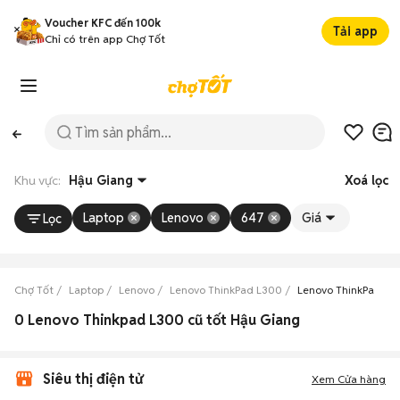
Voucher KFC đến 100k
Tải app
Chỉ có trên app Chợ Tốt
Khu vực:
Hậu Giang
Xoá lọc
Laptop
Lenovo
647
Giá
Lọc
Chợ Tốt
Laptop
Lenovo
Lenovo ThinkPad L300
Lenovo ThinkPad L3
0 Lenovo Thinkpad L300 cũ tốt Hậu Giang
Siêu thị điện tử
Xem Cửa hàng