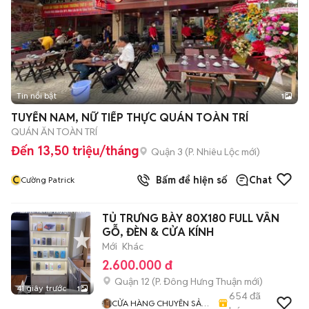
Tin nổi bật
1
TUYỂN NAM, NỮ TIẾP THỰC QUÁN TOÀN TRÍ
QUÁN ĂN TOÀN TRÍ
Đến 13,50 triệu/tháng
Quận 3
(
P. Nhiêu Lộc
mới)
C
Bấm để hiện số
Chat
Cường Patrick
TỦ TRƯNG BÀY 80X180 FULL VÂN
GỖ, ĐÈN & CỬA KÍNH
Mới
Khác
2.600.000 đ
Quận 12
(
P. Đông Hưng Thuận
mới)
41 giây trước
1
654
đã
CỬA HÀNG CHUYÊN SẢN