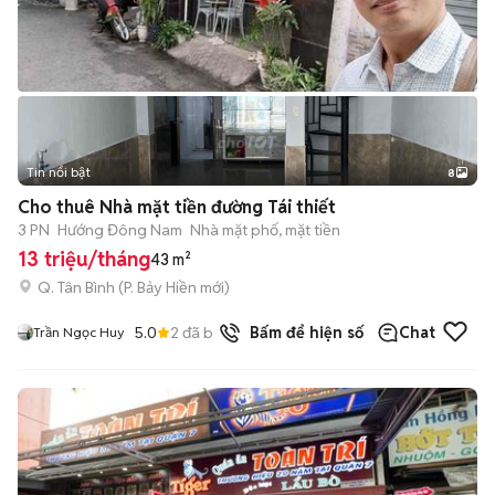
Tin nổi bật
8
+
2
Cho thuê Nhà mặt tiền đường Tái thiết
3 PN
Hướng Đông Nam
Nhà mặt phố, mặt tiền
13 triệu/tháng
43 m²
Q. Tân Bình
(
P. Bảy Hiền
mới)
5.0
2
đã bán
Bấm để hiện số
Chat
Trần Ngọc Huy