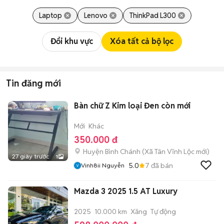
Laptop
Lenovo
ThinkPad L300
Đổi khu vực
Xóa tất cả bộ lọc
Tin đăng mới
Bàn chữ Z Kim loại Đen còn mới
Mới
Khác
350.000 đ
Huyện Bình Chánh
(
Xã Tân Vĩnh Lộc
mới)
27 giây trước
1
5.0
7
đã bán
Vinh8ii Nguyễn
Mazda 3 2025 1.5 AT Luxury
2025
10.000 km
Xăng
Tự động