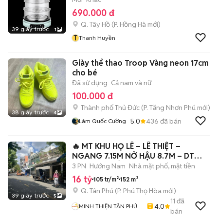
690.000 đ
Q. Tây Hồ
(
P. Hồng Hà
mới)
39 giây trước
1
T
Thanh Huyền
Giày thể thao Troop Vàng neon 17cm
cho bé
Đã sử dụng
Cả nam và nữ
100.000 đ
Thành phố Thủ Đức
(
P. Tăng Nhơn Phú
mới)
38 giây trước
4
5.0
436
đã bán
Lâm Quốc Cường
🔥 MT KHU HỌ LÊ – LÊ THIỆT –
NGANG 7.15M NỞ HẬU 8.7M – DT
152.5m² 16 TỶ
3 PN
Hướng Nam
Nhà mặt phố, mặt tiền
16 tỷ
105 tr/m²
152 m²
Q. Tân Phú
(
P. Phú Thọ Hòa
mới)
39 giây trước
5
11
đã
4.0
MINH THIỆN TÂN PHÚ
bán
LAND