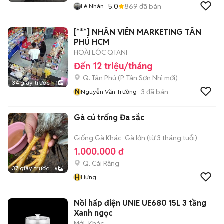
5.0
869
đã bán
Lê Nhân
[***] NHÂN VIÊN MARKETING TÂN
PHÚ HCM
HOÀI LÔC QTANI
Đến 12 triệu/tháng
Q. Tân Phú
(
P. Tân Sơn Nhì
mới)
34 giây trước
1
N
3
đã bán
Nguyễn Văn Trường
Gà cú trống Đa sắc
Giống Gà Khác
Gà lớn (từ 3 tháng tuổi)
1.000.000 đ
Q. Cái Răng
37 giây trước
6
H
Hưng
Nồi hấp điện UNIE UE680 15L 3 tầng
Xanh ngọc
Mới
Khác