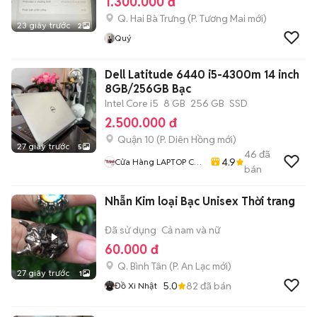
1.300.000 đ
Q. Hai Bà Trưng
(
P. Tương Mai
mới)
23 giây trước
2
Quý
Dell Latitude 6440 i5-4300m 14 inch
8GB/256GB Bạc
Intel Core i5
8 GB
256 GB
SSD
2.500.000 đ
Quận 10
(
P. Diên Hồng
mới)
27 giây trước
5
46
đã
4.9
Cửa Hàng LAPTOP Cũ
bán
Giá Rẻ
Nhẫn Kim loại Bạc Unisex Thời trang
Đã sử dụng
Cả nam và nữ
60.000 đ
Q. Bình Tân
(
P. An Lạc
mới)
27 giây trước
1
5.0
82
đã bán
Đồ Xi Nhật