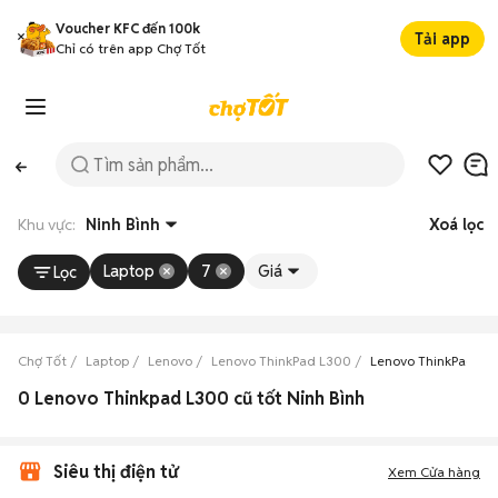
Voucher KFC đến 100k
Tải app
Chỉ có trên app Chợ Tốt
Khu vực:
Ninh Bình
Xoá lọc
Laptop
7
Giá
Lọc
Chợ Tốt
Laptop
Lenovo
Lenovo ThinkPad L300
Lenovo ThinkPad L3
0 Lenovo Thinkpad L300 cũ tốt Ninh Bình
Siêu thị điện tử
Xem Cửa hàng