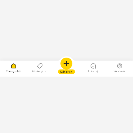
Trang chủ
Quản lý tin
Liên hệ
Tài khoản
Đăng tin
109.000 Bình chọn
Tải ứng dụng Chợ Tốt
Về Chợ Tốt
Quy chế sàn