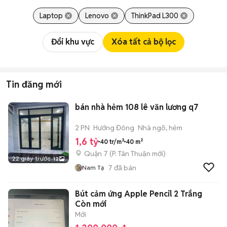
Laptop
Lenovo
ThinkPad L300
Đổi khu vực
Xóa tất cả bộ lọc
Tin đăng mới
bán nhà hẻm 108 lê văn lương q7
2 PN
Hướng Đông
Nhà ngõ, hẻm
1,6 tỷ
40 tr/m²
40 m²
Quận 7
(
P. Tân Thuận
mới)
22 giây trước
12
7
đã bán
Nam Tạ
Bút cảm ứng Apple Pencil 2 Trắng
Còn mới
Mới