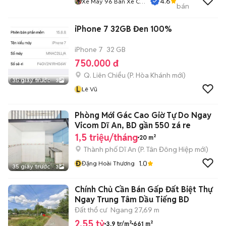
4.6
Xe Máy 96 Bán Xe Cũ
bán
Trả Góp
iPhone 7 32GB Đen 100%
iPhone 7
32 GB
750.000 đ
Q. Liên Chiểu
(
P. Hòa Khánh
mới)
35 giây trước
3
L
Lê Vũ
Phòng Mới Gác Cao Giờ Tự Do Ngay
Vicom Dĩ An, BD gần 550 zá re
1,5 triệu/tháng
20 m²
Thành phố Dĩ An
(
P. Tân Đông Hiệp
mới)
Đ
1.0
Đặng Hoài Thương
35 giây trước
3
Chính Chủ Cần Bán Gấp Đất Biệt Thự
Ngay Trung Tâm Dầu Tiếng BD
Đất thổ cư
Ngang 27,69 m
2,55 tỷ
3,9 tr/m²
661 m²