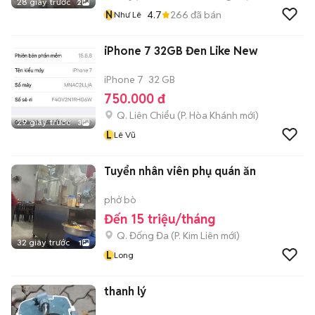
28 giây trước
2
N
4.7
266
đã bán
Như Lê
iPhone 7 32GB Đen Like New
iPhone 7
32 GB
750.000 đ
Q. Liên Chiểu
(
P. Hòa Khánh
mới)
29 giây trước
3
L
Lê Vũ
Tuyển nhân viên phụ quán ăn
phở bò
Đến 15 triệu/tháng
Q. Đống Đa
(
P. Kim Liên
mới)
32 giây trước
1
L
Long
thanh lý