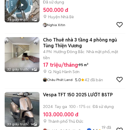
Đã sử dụng
500.000 đ
Huyện Nhà Bè
34 giây trước
4
Nghia Xitin
Cho Thuê nhà 3 tầng 4 phòng ngủ
Tùng Thiện Vương
4 PN
Hướng Đông Bắc
Nhà mặt phố, mặt
tiền
17 triệu/tháng
95 m²
32 giây trước
8
Q. Ngũ Hành Sơn
5.0
42
đã bán
Châu Phát Land
Vespa TFT 150 2025 LƯỚT BSTP
2024
Tay ga
100 - 175 cc
Đã sử dụng
103.000.000 đ
Thành phố Thủ Đức
33 giây trước
14
19
đã