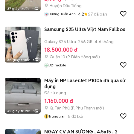
Huyện Dầu Tiếng
37 giây trước
11
4.2
67
đã bán
Dương Tuấn Anh
Samsung S25 Ultra Việt Nam Fullbox
Galaxy S25 Ultra
256 GB
4-6 tháng
18.500.000 đ
Quận 10
(
P. Diên Hồng
mới)
38 giây trước
6
D2Tmobile
Máy in HP LaserJet P1005 đã qua sử
dụng
Đã sử dụng
1.160.000 đ
Q. Tân Phú
(
P. Phú Thạnh
mới)
42 giây trước
1
T
5
đã bán
Trungtran
NGAY CV AN SƯƠNG , 4.5x15 , 2