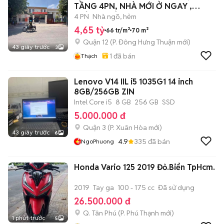
TẦNG 4PN, NHÀ MỚI Ở NGAY ,
NHỈNH 4 TỶ
4 PN
Nhà ngõ, hẻm
4,65 tỷ
66 tr/m²
70 m²
Quận 12
(
P. Đông Hưng Thuận
mới)
43 giây trước
3
1
đã bán
Thạch
Lenovo V14 IIL i5 1035G1 14 inch
8GB/256GB ZIN
Intel Core i5
8 GB
256 GB
SSD
5.000.000 đ
Quận 3
(
P. Xuân Hòa
mới)
43 giây trước
6
4.9
335
đã bán
NgoPhuong
Honda Vario 125 2019 Đỏ.Biển TpHcm.
2019
Tay ga
100 - 175 cc
Đã sử dụng
26.500.000 đ
Q. Tân Phú
(
P. Phú Thạnh
mới)
1 phút trước
5