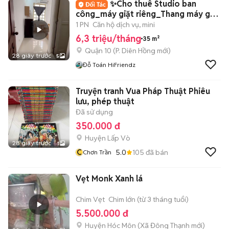
✨Cho thuê Studio ban
công_máy giặt riêng_Thang máy gần
ĐH Bách Khoa
1 PN
Căn hộ dịch vụ, mini
6,3 triệu/tháng
35 m²
Quận 10
(
P. Diên Hồng
mới)
28 giây trước
5
Đỗ Toán HiFriendz
Truyện tranh Vua Pháp Thuật Phiêu
lưu, phép thuật
Đã sử dụng
350.000 đ
Huyện Lấp Vò
28 giây trước
1
C
5.0
105
đã bán
Chơn Trần
Vẹt Monk Xanh lá
Chim Vẹt
Chim lớn (từ 3 tháng tuổi)
5.500.000 đ
Huyện Hóc Môn
(
Xã Đông Thạnh
mới)