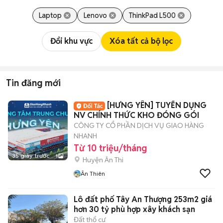
Laptop
Lenovo
ThinkPad L500
Đổi khu vực
Xóa tất cả bộ lọc
Tin đăng mới
[HƯNG YÊN] TUYỂN DỤNG
NV CHÍNH THỨC KHO ĐÓNG GÓI
CÔNG TY CỔ PHẦN DỊCH VỤ GIAO HÀNG
NHANH
Từ 10 triệu/tháng
35 giây trước
1
Huyện Ân Thi
Ân Thiên
Lô đất phố Tây An Thượng 253m2 giá
hơn 30 tỷ phù hợp xây khách sạn
Đất thổ cư