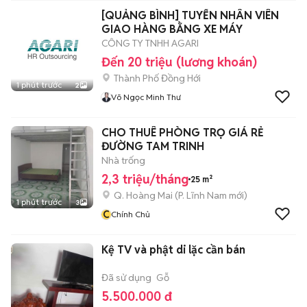
[QUẢNG BÌNH] TUYỂN NHÂN VIÊN
GIAO HÀNG BẰNG XE MÁY
CÔNG TY TNHH AGARI
Đến 20 triệu (lương khoán)
Thành Phố Đồng Hới
1 phút trước
2
Võ Ngọc Minh Thư
CHO THUÊ PHÒNG TRỌ GIÁ RẺ
ĐƯỜNG TAM TRINH
Nhà trống
2,3 triệu/tháng
25 m²
Q. Hoàng Mai
(
P. Lĩnh Nam
mới)
1 phút trước
3
C
Chính Chủ
Kệ TV và phật di lặc cần bán
Đã sử dụng
Gỗ
5.500.000 đ