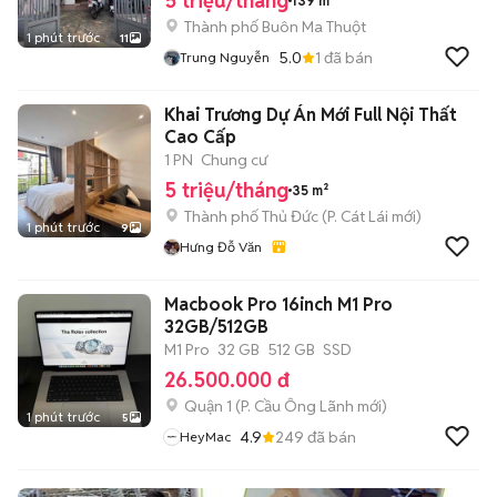
5 triệu/tháng
139 m²
Thành phố Buôn Ma Thuột
1 phút trước
11
5.0
1
đã bán
Trung Nguyễn
Khai Trương Dự Án Mới Full Nội Thất
Cao Cấp
1 PN
Chung cư
5 triệu/tháng
35 m²
Thành phố Thủ Đức
(
P. Cát Lái
mới)
1 phút trước
9
Hưng Đỗ Văn
Macbook Pro 16inch M1 Pro
32GB/512GB
M1 Pro
32 GB
512 GB
SSD
26.500.000 đ
Quận 1
(
P. Cầu Ông Lãnh
mới)
1 phút trước
5
4.9
249
đã bán
HeyMac