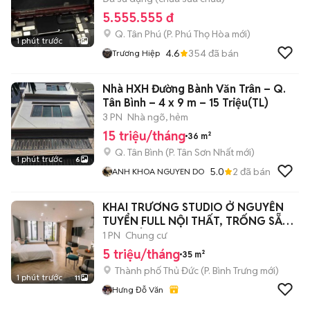
5.555.555 đ
Q. Tân Phú
(
P. Phú Thọ Hòa
mới)
1 phút trước
1
4.6
354
đã bán
Trương Hiệp
Nhà HXH Đường Bành Văn Trân – Q.
Tân Bình – 4 x 9 m – 15 Triệu(TL)
3 PN
Nhà ngõ, hẻm
15 triệu/tháng
36 m²
Q. Tân Bình
(
P. Tân Sơn Nhất
mới)
1 phút trước
6
5.0
2
đã bán
ANH KHOA NGUYEN DO
KHAI TRƯƠNG STUDIO Ở NGUYỄN
TUYỂN FULL NỘI THẤT, TRỐNG SẴN -
BAN CÔNG
1 PN
Chung cư
5 triệu/tháng
35 m²
Thành phố Thủ Đức
(
P. Bình Trưng
mới)
1 phút trước
11
Hưng Đỗ Văn