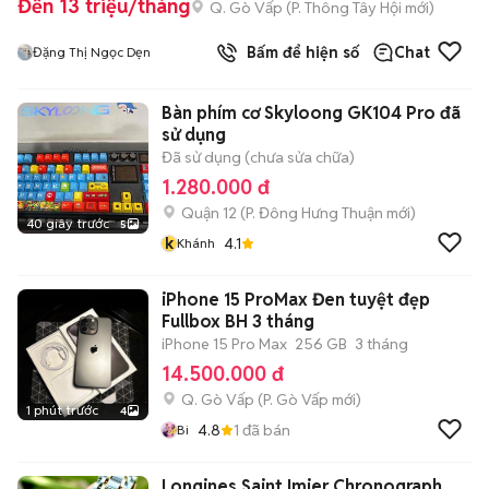
Đến 13 triệu/tháng
Q. Gò Vấp
(
P. Thông Tây Hội
mới)
Bấm để hiện số
Chat
Đặng Thị Ngọc Dẹn
Bàn phím cơ Skyloong GK104 Pro đã
sử dụng
Đã sử dụng (chưa sửa chữa)
1.280.000 đ
Quận 12
(
P. Đông Hưng Thuận
mới)
40 giây trước
5
k
4.1
Khánh
iPhone 15 ProMax Đen tuyệt đẹp
Fullbox BH 3 tháng
iPhone 15 Pro Max
256 GB
3 tháng
14.500.000 đ
Q. Gò Vấp
(
P. Gò Vấp
mới)
1 phút trước
4
4.8
1
đã bán
Bi
Longines Saint Imier Chronograph