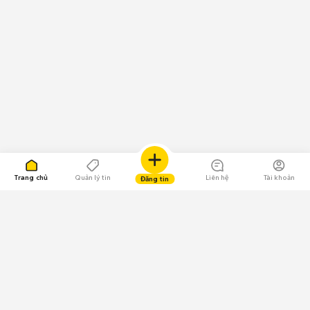
Trang chủ
Quản lý tin
Liên hệ
Tài khoản
Đăng tin
109.000 Bình chọn
Tải ứng dụng Chợ Tốt