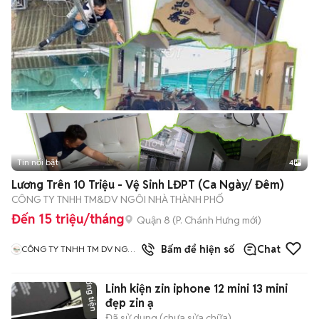
Tin nổi bật
4
Lương Trên 10 Triệu - Vệ Sinh LĐPT (Ca Ngày/ Đêm)
CÔNG TY TNHH TM&DV NGÔI NHÀ THÀNH PHỐ
Đến 15 triệu/tháng
Quận 8
(
P. Chánh Hưng
mới)
Bấm để hiện số
Chat
CÔNG TY TNHH TM DV NGÔI
NHÀ THÀNH PHỐ
Linh kiện zin iphone 12 mini 13 mini
đẹp zin ạ
Đã sử dụng (chưa sửa chữa)