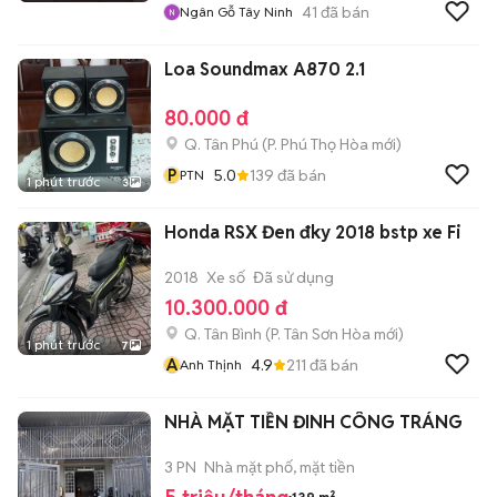
41
đã bán
Ngân Gỗ Tây Ninh
Loa Soundmax A870 2.1
80.000 đ
Q. Tân Phú
(
P. Phú Thọ Hòa
mới)
P
5.0
139
đã bán
PTN
1 phút trước
3
Honda RSX Đen đky 2018 bstp xe Fi
2018
Xe số
Đã sử dụng
10.300.000 đ
Q. Tân Bình
(
P. Tân Sơn Hòa
mới)
1 phút trước
7
A
4.9
211
đã bán
Anh Thịnh
NHÀ MẶT TIỀN ĐINH CÔNG TRÁNG
3 PN
Nhà mặt phố, mặt tiền