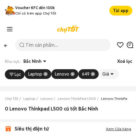
Voucher KFC đến 100k
Tải app
Chỉ có trên app Chợ Tốt
Khu vực:
Bắc Ninh
Xoá lọc
Laptop
Lenovo
649
Giá
Lọc
Chợ Tốt
Laptop
Lenovo
Lenovo ThinkPad L500
Lenovo ThinkPad L5
0 Lenovo Thinkpad L500 cũ tốt Bắc Ninh
Siêu thị điện tử
Xem Cửa hàng