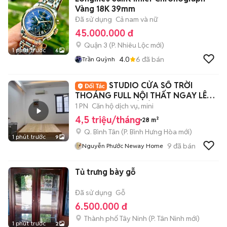
Vàng 18K 39mm
Đã sử dụng
Cả nam và nữ
45.000.000 đ
Quận 3
(
P. Nhiêu Lộc
mới)
1 phút trước
6
4.0
6
đã bán
Trần Quỳnh
STUDIO CỬA SỔ TRỜI
THOÁNG FULL NỘI THẤT NGAY LÊ
VĂN QUỚI - HOÀ BÌNH
1 PN
Căn hộ dịch vụ, mini
4,5 triệu/tháng
28 m²
Q. Bình Tân
(
P. Bình Hưng Hòa
mới)
1 phút trước
9
9
đã bán
Nguyễn Phước Neway Home
Tủ trưng bày gỗ
Đã sử dụng
Gỗ
6.500.000 đ
Thành phố Tây Ninh
(
P. Tân Ninh
mới)
1 phút trước
2