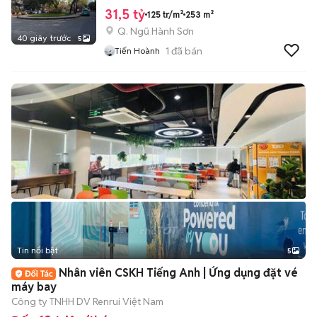
31,5 tỷ
125 tr/m²
253 m²
Q. Ngũ Hành Sơn
40 giây trước
5
1
đã bán
Tiến Hoành
Tin nổi bật
5
Nhân viên CSKH Tiếng Anh | Ứng dụng đặt vé
máy bay
Công ty TNHH DV Renrui Việt Nam