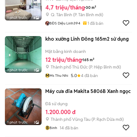
4,7 triệu/tháng
30 m²
Q. Tân Bình
(
P. Tân Bình
mới)
1 phút trước
8
1
đã bán
BĐS Diệu Linh394
kho xưởng Linh Đông 165m2 sử dụng
Mặt bằng kinh doanh
12 triệu/tháng
165 m²
Thành phố Thủ Đức
(
P. Hiệp Bình
mới)
1 phút trước
3
M
5.0
4
đã bán
Ms Thu Nhi
Máy cưa đĩa Makita 5806B Xanh ngọc
Đã sử dụng
1.200.000 đ
Thành phố Vũng Tàu
(
P. Rạch Dừa
mới)
1 phút trước
3
B
14
đã bán
Binh