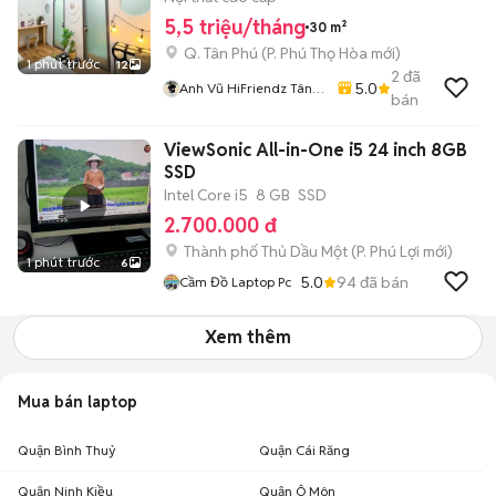
5,5 triệu/tháng
30 m²
Q. Tân Phú
(
P. Phú Thọ Hòa
mới)
1 phút trước
12
2
đã
5.0
Anh Vũ HiFriendz Tân
bán
Phú - Bình Tân
ViewSonic All-in-One i5 24 inch 8GB
SSD
Intel Core i5
8 GB
SSD
2.700.000 đ
Thành phố Thủ Dầu Một
(
P. Phú Lợi
mới)
1 phút trước
6
5.0
94
đã bán
Cầm Đồ Laptop Pc
Xem thêm
Mua bán laptop
Quận Bình Thuỷ
Quận Cái Răng
Quận Ninh Kiều
Quận Ô Môn