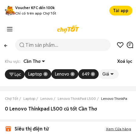
Voucher KFC đến 100k
Tải app
Chỉ có trên app Chợ Tốt
Khu vực:
Cần Thơ
Xoá lọc
Laptop
Lenovo
649
Giá
Lọc
Chợ Tốt
Laptop
Lenovo
Lenovo ThinkPad L500
Lenovo ThinkPad L5
0 Lenovo Thinkpad L500 cũ tốt Cần Thơ
Siêu thị điện tử
Xem Cửa hàng