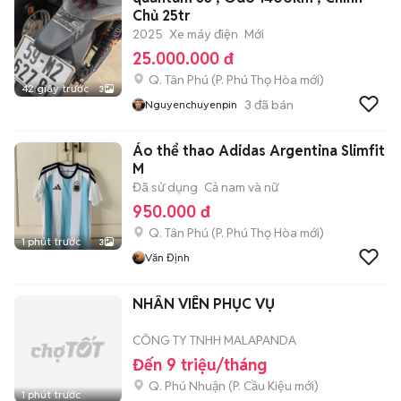
Chủ 25tr
2025
Xe máy điện
Mới
25.000.000 đ
Q. Tân Phú
(
P. Phú Thọ Hòa
mới)
42 giây trước
3
3
đã bán
Nguyenchuyenpin
Áo thể thao Adidas Argentina Slimfit
M
Đã sử dụng
Cả nam và nữ
950.000 đ
Q. Tân Phú
(
P. Phú Thọ Hòa
mới)
1 phút trước
3
Văn Định
NHÂN VIÊN PHỤC VỤ
CÔNG TY TNHH MALAPANDA
Đến 9 triệu/tháng
Q. Phú Nhuận
(
P. Cầu Kiệu
mới)
1 phút trước