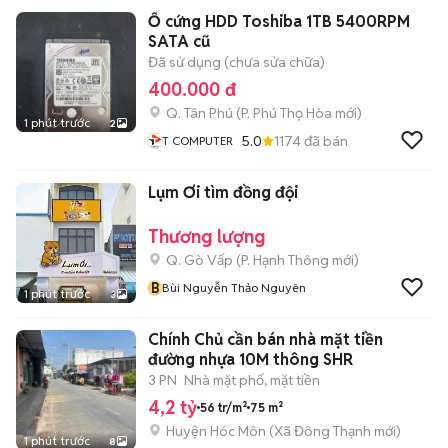
Ổ cứng HDD Toshiba 1TB 5400RPM
SATA cũ
Đã sử dụng (chưa sửa chữa)
400.000 đ
Q. Tân Phú
(
P. Phú Thọ Hòa
mới)
1 phút trước
2
5.0
1174
đã bán
T COMPUTER
Lụm Ơi tìm đồng đội
Thương lượng
Q. Gò Vấp
(
P. Hạnh Thông
mới)
B
Bùi Nguyễn Thảo Nguyên
1 phút trước
3
Chính Chủ cần bán nhà mặt tiền
đường nhựa 10M thông SHR
3 PN
Nhà mặt phố, mặt tiền
4,2 tỷ
56 tr/m²
75 m²
Huyện Hóc Môn
(
Xã Đông Thạnh
mới)
1 phút trước
8