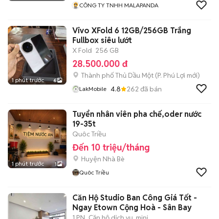
CÔNG TY TNHH MALAPANDA
Vivo XFold 6 12GB/256GB Trắng
Fullbox siêu lướt
X Fold
256 GB
28.500.000 đ
Thành phố Thủ Dầu Một
(
P. Phú Lợi
mới)
1 phút trước
6
4.8
262
đã bán
LakMobile
Tuyển nhân viên pha chế,oder nước
19-35t
Quôc Triều
Đến 10 triệu/tháng
Huyện Nhà Bè
1 phút trước
1
Quôc Triều
Căn Hộ Studio Ban Công Giá Tốt -
Ngay Etown Cộng Hoà - Sân Bay
1 PN
Căn hộ dịch vụ, mini