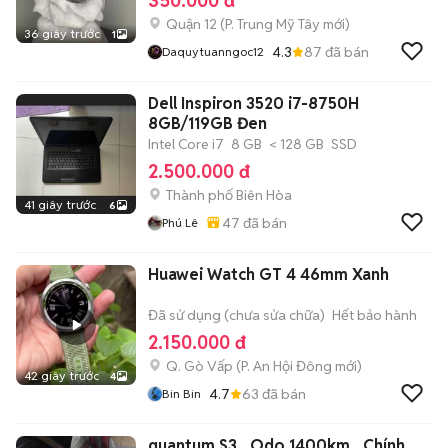
350.000 đ
Quận 12
(
P. Trung Mỹ Tây
mới)
36 giây trước
1
4.3
87
đã bán
Daquytuanngoc12
Dell Inspiron 3520 i7-8750H
8GB/119GB Đen
Intel Core i7
8 GB
< 128 GB
SSD
2.500.000 đ
Thành phố Biên Hòa
41 giây trước
6
47
đã bán
Phú Lê
Huawei Watch GT 4 46mm Xanh
Đã sử dụng (chưa sửa chữa)
Hết bảo hành
2.150.000 đ
Q. Gò Vấp
(
P. An Hội Đông
mới)
42 giây trước
4
4.7
63
đã bán
Bin Bin
quantum S3 , Odo 1400km , Chính