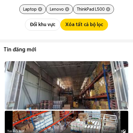
Laptop
Lenovo
ThinkPad L500
Đổi khu vực
Xóa tất cả bộ lọc
Tin đăng mới
Tin nổi bật
3