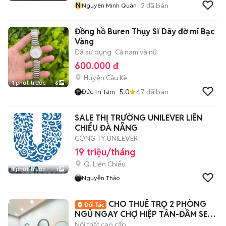
N
2
đã bán
Nguyên Minh Quân
Đồng hồ Buren Thụy Sĩ Dây đờ mi Bạc
Vàng
Đã sử dụng
Cả nam và nữ
600.000 đ
Huyện Cầu Kè
1 phút trước
6
5.0
47
đã bán
Đức Trí Tâm
SALE THỊ TRƯỜNG UNILEVER LIÊN
CHIỂU ĐÀ NẴNG
CÔNG TY UNILEVER
19 triệu/tháng
Q. Liên Chiểu
1 phút trước
1
Nguyễn Thảo
CHO THUÊ TRỌ 2 PHÒNG
NGỦ NGAY CHỢ HIỆP TÂN-ĐẦM SEN-
GIẢM GIÁ CÒN 5tr5
Nội thất cao cấp