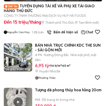
TUYỂN DỤNG TÀI XẾ VÀ PHỤ XE TẢI GIAO
HÀNG THỦ ĐỨC
CÔNG TY TNHH THƯƠNG MẠI DỊCH VỤ HUY HÀ FOODS
Đến 15 triệu/tháng
Thành phố Thủ Đức
(
P. Tam Bình
mới)
1
đã bán
Bấm để hiện số
Chat
Nguyễn Cao Huy
BÁN NHÀ TRỤC CHÍNH KDC THE SUN
- SÀI GÒN MỚI
4 PN
Hướng Đông Bắc
Nhà mặt phố, mặt
tiền
6,95 tỷ
116 tr/m²
60 m²
36 giây trước
10
Huyện Nhà Bè
Phương Thảo
Tượng đá phong thủy hoa hồng 20cm
Mới
Đồ trang trí trong nhà