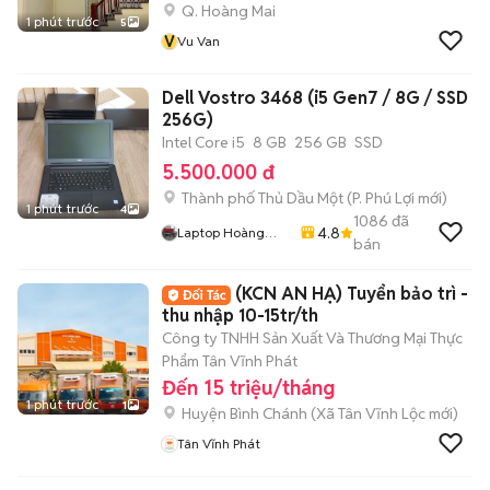
Q. Hoàng Mai
1 phút trước
5
V
Vu Van
Dell Vostro 3468 (i5 Gen7 / 8G / SSD
256G)
Intel Core i5
8 GB
256 GB
SSD
5.500.000 đ
Thành phố Thủ Dầu Một
(
P. Phú Lợi
mới)
1 phút trước
4
1086
đã
4.8
Laptop Hoàng
bán
Phát
(KCN AN HẠ) Tuyển bảo trì -
thu nhập 10-15tr/th
Công ty TNHH Sản Xuất Và Thương Mại Thực
Phẩm Tân Vĩnh Phát
Đến 15 triệu/tháng
1 phút trước
1
Huyện Bình Chánh
(
Xã Tân Vĩnh Lộc
mới)
Tân Vĩnh Phát