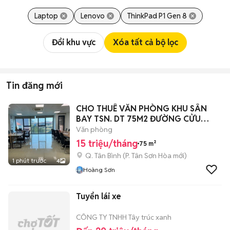
Laptop
Lenovo
ThinkPad P1 Gen 8
Đổi khu vực
Xóa tất cả bộ lọc
Tin đăng mới
CHO THUÊ VĂN PHÒNG KHU SÂN
BAY TSN. DT 75M2 ĐƯỜNG CỬU
LONG
Văn phòng
15 triệu/tháng
75 m²
Q. Tân Bình
(
P. Tân Sơn Hòa
mới)
1 phút trước
4
Hoàng Sơn
Tuyển lái xe
CÔNG TY TNHH Tây trúc xanh