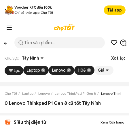
Voucher KFC đến 100k
Tải app
Chỉ có trên app Chợ Tốt
Khu vực:
Tây Ninh
Xoá lọc
Laptop
Lenovo
1108
Giá
Lọc
Chợ Tốt
Laptop
Lenovo
Lenovo ThinkPad P1 Gen 8
Lenovo ThinkPad 
0 Lenovo Thinkpad P1 Gen 8 cũ tốt Tây Ninh
Siêu thị điện tử
Xem Cửa hàng