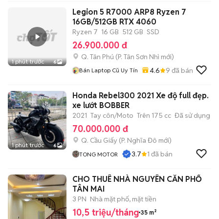
Legion 5 R7000 ARP8 Ryzen 7
16GB/512GB RTX 4060
Ryzen 7
16 GB
512 GB
SSD
26.900.000 đ
Q. Tân Phú
(
P. Tân Sơn Nhì
mới)
1 phút trước
6
4.6
9
đã bán
Bán Laptop Cũ Uy Tín
Honda Rebel300 2021 Xe độ full đẹp.
xe lướt BOBBER
2021
Tay côn/Moto
Trên 175 cc
Đã sử dụng
70.000.000 đ
Q. Cầu Giấy
(
P. Nghĩa Đô
mới)
1 phút trước
6
3.7
1
đã bán
TONG MOTOR
CHO THUÊ NHÀ NGUYÊN CĂN PHỐ
TÂN MAI
3 PN
Nhà mặt phố, mặt tiền
10,5 triệu/tháng
35 m²