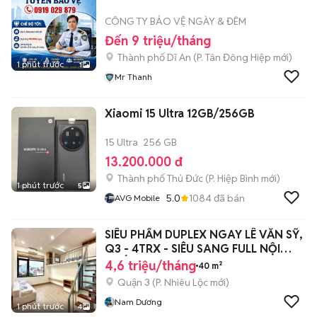
CÔNG TY BẢO VỆ NGÀY & ĐÊM
Đến 9 triệu/tháng
Thành phố Dĩ An
(
P. Tân Đông Hiệp
mới)
1 phút trước
1
Mr Thanh
Xiaomi 15 Ultra 12GB/256GB
15 Ultra
256 GB
13.200.000 đ
Thành phố Thủ Đức
(
P. Hiệp Bình
mới)
1 phút trước
5
5.0
1084
đã bán
AVG Mobile
SIÊU PHẨM DUPLEX NGAY LÊ VĂN SỸ,
Q3 - 4TRX - SIÊU SANG FULL NỘI
THẤT
4,6 triệu/tháng
40 m²
Quận 3
(
P. Nhiêu Lộc
mới)
Nam Dương
1 phút trước
4