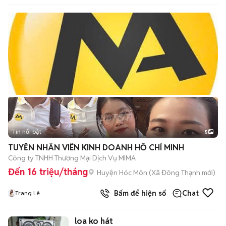
Tin nổi bật
5
TUYỂN NHÂN VIÊN KINH DOANH HỒ CHÍ MINH
Công ty TNHH Thương Mại Dịch Vụ MIMA
Đến 16 triệu/tháng
Huyện Hóc Môn
(
Xã Đông Thạnh
mới)
Bấm để hiện số
Chat
Trang Lê
loa ko hát