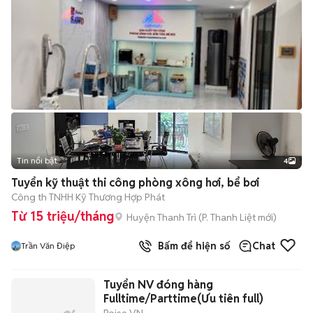
Tin nổi bật
4
Tuyển kỹ thuật thi công phòng xông hơi, bể bơi
Công th TNHH Kỹ Thương Hợp Phát
Từ 15 triệu/tháng
Huyện Thanh Trì
(
P. Thanh Liệt
mới)
Bấm để hiện số
Chat
Trần Văn Điệp
Tuyển NV đóng hàng
Fulltime/Parttime(Ưu tiên full)