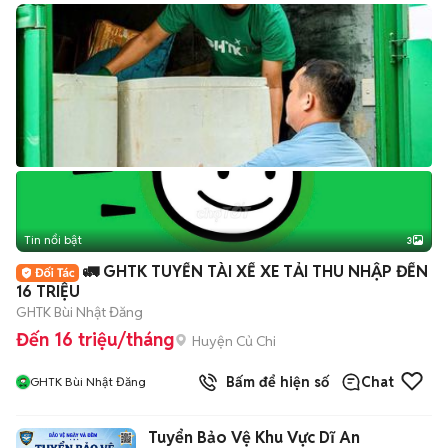
Tin nổi bật
3
🚛 GHTK TUYỂN TÀI XẾ XE TẢI THU NHẬP ĐẾN
16 TRIỆU
GHTK Bùi Nhật Đăng
Đến 16 triệu/tháng
Huyện Củ Chi
Bấm để hiện số
Chat
GHTK Bùi Nhật Đăng
Tuyển Bảo Vệ Khu Vực Dĩ An