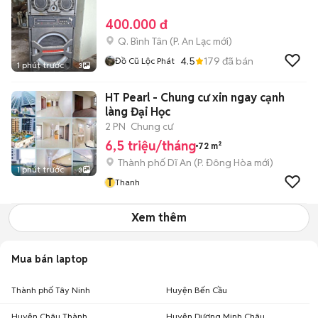
400.000 đ
Q. Bình Tân
(
P. An Lạc
mới)
4.5
179
đã bán
Đồ Cũ Lộc Phát
1 phút trước
3
HT Pearl - Chung cư xin ngay cạnh
làng Đại Học
2 PN
Chung cư
6,5 triệu/tháng
72 m²
Thành phố Dĩ An
(
P. Đông Hòa
mới)
1 phút trước
3
T
Thanh
Xem thêm
Mua bán laptop
Thành phố Tây Ninh
Huyện Bến Cầu
Huyện Châu Thành
Huyện Dương Minh Châu