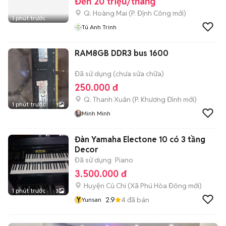
Đến 20 triệu/tháng
Q. Hoàng Mai
(
P. Định Công
mới)
1 phút trước
Tú Anh Trinh
RAM8GB DDR3 bus 1600
Đã sử dụng (chưa sửa chữa)
250.000 đ
Q. Thanh Xuân
(
P. Khương Đình
mới)
1 phút trước
1
Minh Minh
Đàn Yamaha Electone 10 có 3 tầng
Decor
Đã sử dụng
Piano
3.500.000 đ
Huyện Củ Chi
(
Xã Phú Hòa Đông
mới)
1 phút trước
3
Y
2.9
4
đã bán
Yunsan