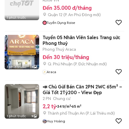
Roise VN
Đến 35.000 đ/tháng
Quận 12
(
P. An Phú Đông
mới)
1 phút trước
Tuyển Dụng Roise
Tuyển 05 Nhân Viên Sales Trang sức
Phong thuỷ
Phong Thuỷ Araca
Đến 30 triệu/tháng
Q. Phú Nhuận
(
P. Đức Nhuận
mới)
1 phút trước
4
Araca
📣 Chủ Gửi Bán Căn 2PN 2WC 65m² –
Giá Tốt 2Tỷ200 - View Đẹp
2 PN
Chung cư
2,2 tỷ
34 tr/m²
65 m²
Thành phố Thuận An
(
P. Lái Thiêu
mới)
1 phút trước
9
Huy Hoàng