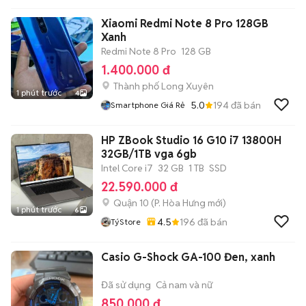
Xiaomi Redmi Note 8 Pro 128GB
Xanh
Redmi Note 8 Pro
128 GB
1.400.000 đ
Thành phố Long Xuyên
1 phút trước
4
5.0
194
đã bán
Smartphone Giá Rẻ
HP ZBook Studio 16 G10 i7 13800H
32GB/1TB vga 6gb
Intel Core i7
32 GB
1 TB
SSD
22.590.000 đ
Quận 10
(
P. Hòa Hưng
mới)
1 phút trước
6
4.5
196
đã bán
TýStore
Casio G-Shock GA-100 Đen, xanh
Đã sử dụng
Cả nam và nữ
850.000 đ