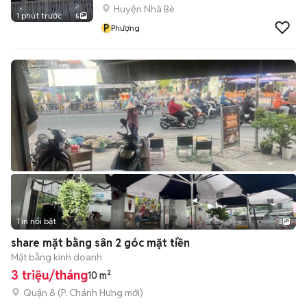
Huyện Nhà Bè
1 phút trước
5
P
Phượng
Tin nổi bật
3
share mặt bằng sân 2 góc mặt tiền
Mặt bằng kinh doanh
3 triệu/tháng
10 m²
Quận 8
(
P. Chánh Hưng
mới)