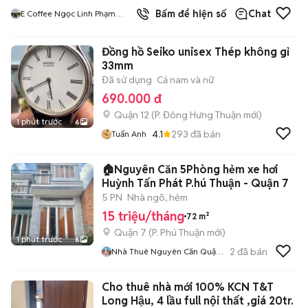
1
đã bán
Bấm để hiện số
Chat
E Coffee Ngọc Linh Phạm
Hùng
Đồng hồ Seiko unisex Thép không gỉ
33mm
Đã sử dụng
Cả nam và nữ
690.000 đ
Quận 12
(
P. Đông Hưng Thuận
mới)
1 phút trước
6
4.1
293
đã bán
Tuấn Anh
🏠Nguyên Căn 5Phòng hẻm xe hơi
Huỳnh Tấn Phát P.hú Thuận - Quận 7
5 PN
Nhà ngõ, hẻm
15 triệu/tháng
72 m²
Quận 7
(
P. Phú Thuận
mới)
1 phút trước
6
2
đã bán
Nhà Thuê Nguyên Căn Quận
7
Cho thuê nhà mới 100% KCN T&T
Long Hậu, 4 lầu full nội thất ,giá 20tr.