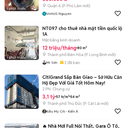
Quận 6
(
P. Phú Lâm
mới)
1 phút trước
4
VinhUS Nguyen
NT097 cho thuê nhà mặt tiền quốc lộ
1A
Mặt bằng kinh doanh
12 triệu/tháng
80 m²
Thành phố Biên Hòa
(
P. Long Bình
mới)
1 phút trước
11
2
đã bán
Mr Sơn
CitiGrand Sắp Bàn Giao – Sở Hữu Căn
Hộ Đẹp Với Giá Tốt Hôm Nay!
2 PN
Chung cư
3,1 tỷ
57 tr/m²
54 m²
Thành phố Thủ Đức
(
P. Cát Lái
mới)
1 phút trước
2
Kiều My Citi - Kiến Á
🔥 Nhà Mới Full Nội Thất, Gara Ô Tô,