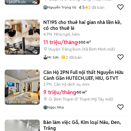
1 phút trước
4
4.5
2
đã bán
Nguyễn Trọng Vũ
NT195 cho thuê hai gian nhà liền kề,
có cho thuê lẻ
4 PN
Nhà ngõ, hẻm
11 triệu/tháng
300 m²
Huyện Trảng Bom
(
Xã Bình Minh
mới)
1 phút trước
3
2
đã bán
Mr Sơn
Căn Hộ 2PN Full nội thất Nguyễn Hữu
Cảnh Gần HUTECH,UEF, HIU, GTVT
2 PN
Căn hộ dịch vụ, mini
9 triệu/tháng
50 m²
Q. Bình Thạnh
(
P. Thạnh Mỹ Tây
mới)
1 phút trước
9
Ngọc Nha
Bàn làm việc Gỗ, Kim loại Nâu, Đen,
Trắng