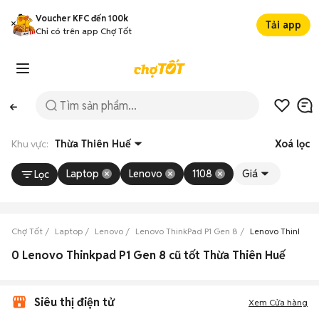
Voucher KFC đến 100k
Tải app
Chỉ có trên app Chợ Tốt
Khu vực:
Thừa Thiên Huế
Xoá lọc
Laptop
Lenovo
1108
Giá
Lọc
Chợ Tốt
Laptop
Lenovo
Lenovo ThinkPad P1 Gen 8
Lenovo ThinkPad 
0 Lenovo Thinkpad P1 Gen 8 cũ tốt Thừa Thiên Huế
Siêu thị điện tử
Xem Cửa hàng