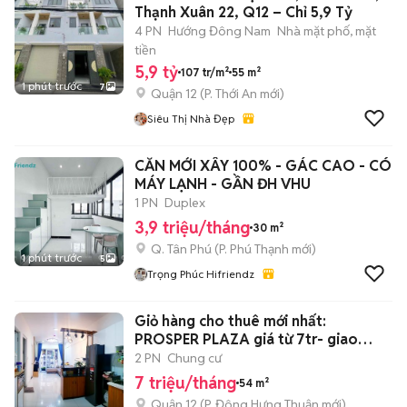
Thạnh Xuân 22, Q12 – Chỉ 5,9 Tỷ
4 PN
Hướng Đông Nam
Nhà mặt phố, mặt
tiền
5,9 tỷ
107 tr/m²
55 m²
1 phút trước
7
Quận 12
(
P. Thới An
mới)
Siêu Thị Nhà Đẹp
CĂN MỚI XÂY 100% - GÁC CAO - CÓ
MÁY LẠNH - GẦN ĐH VHU
1 PN
Duplex
3,9 triệu/tháng
30 m²
Q. Tân Phú
(
P. Phú Thạnh
mới)
1 phút trước
5
Trọng Phúc Hifriendz
Giỏ hàng cho thuê mới nhất:
PROSPER PLAZA giá từ 7tr- giao
ngay
2 PN
Chung cư
7 triệu/tháng
54 m²
Quận 12
(
P. Đông Hưng Thuận
mới)