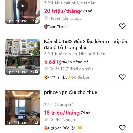
7 PN
Nhà mặt phố, mặt tiền
20 triệu/tháng
120 m²
Huyện Cần Giuộc
1 phút trước
3
Toàn Thanh
Bán nhà tx33 đúc 3 lầu hẻm xe tải,sân
đậu ô tô trong nhà
5 PN
Hướng Nam
Nhà ngõ, hẻm
5,68 tỷ
84 tr/m²
68 m²
Quận 12
(
P. Thới An
mới)
1 phút trước
12
c
4.5
68
đã bán
Cường
prince 2pn cần cho thuê
2 PN
Chung cư
18 triệu/tháng
74 m²
Q. Phú Nhuận
1 phút trước
6
Nguyễn Đức Lộc