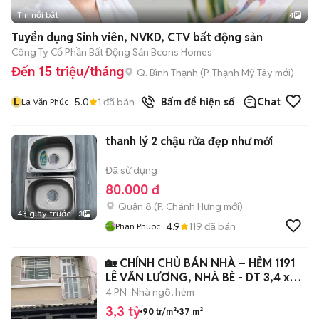
Tin nổi bật
4
Tuyển dụng Sinh viên, NVKD, CTV bất động sản
Công Ty Cổ Phần Bất Động Sản Bcons Homes
Đến 15 triệu/tháng
Q. Bình Thạnh
(
P. Thạnh Mỹ Tây
mới)
L
5.0
1
đã bán
Bấm để hiện số
Chat
La Văn Phúc
thanh lý 2 chậu rửa đẹp như mới
Đã sử dụng
80.000 đ
Quận 8
(
P. Chánh Hưng
mới)
43 giây trước
3
4.9
119
đã bán
Phan Phuoc
🏡 CHÍNH CHỦ BÁN NHÀ – HẺM 1191
LÊ VĂN LƯƠNG, NHÀ BÈ - DT 3,4 x
10,7 M2
4 PN
Nhà ngõ, hẻm
3,3 tỷ
90 tr/m²
37 m²