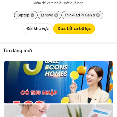
kiếm để xem nhiều kết quả hơn
Laptop
Lenovo
ThinkPad P1 Gen 8
Đổi khu vực
Xóa tất cả bộ lọc
Tin đăng mới