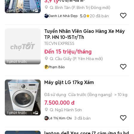
3,9 tỷ
70 tr/m²
56 m²
Q. Bình Tân
(
P. Bình Trị Đông
mới)
1 phút trước
9
5.0
20
đã bán
Danh Lê Nhà Đẹp
Tuyển Nhân Viên Giao Hàng Xe Máy
TP. HN 10-15Tr/Th
TECVN EXPRESS
Đến 15 triệu/tháng
Q. Cầu Giấy
(
P. Yên Hòa
mới)
1 phút trước
P
Phạm Bảo
Máy giặt LG 17kg Xám
Đã sử dụng
Cửa trước (lồng ngang)
> 10 kg
7.500.000 đ
Q. Ngũ Hành Sơn
1 phút trước
4
3
đã bán
Lê Thị Kim Chi
laptop dell Xps core i7 cảm ứng fu hd