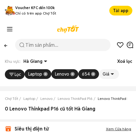
Voucher KFC đến 100k
Tải app
Chỉ có trên app Chợ Tốt
Khu vực:
Hà Giang
Xoá lọc
Laptop
Lenovo
654
Giá
Lọc
Chợ Tốt
Laptop
Lenovo
Lenovo ThinkPad P16
Lenovo ThinkPad P16 
0 Lenovo Thinkpad P16 cũ tốt Hà Giang
Siêu thị điện tử
Xem Cửa hàng