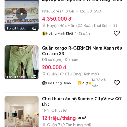
Intel Core i7
8 GB
< 128 GB
SSD
4.350.000 đ
Huyện Hóc Môn
(
Xã Xuân Thới Sơn
mới)
1 phút trước
3
h
1
đã bán
Hoàng Minh Khôi
Quần cargo R-GERMEN Nam Xanh rêu
Cotton 33
Đã sử dụng
Đồ nam
200.000 đ
Quận 1
(
P. Cầu Ông Lãnh
mới)
1 phút trước
6
1493
đã
4.8
Cửa Hàng Doan
bán
Vu
Cho thuê căn hộ Sunrise CityView Q7
Lh :
1 PN
Officetel
12 triệu/tháng
38 m²
Quận 7
(
P. Tân Hưng
mới)