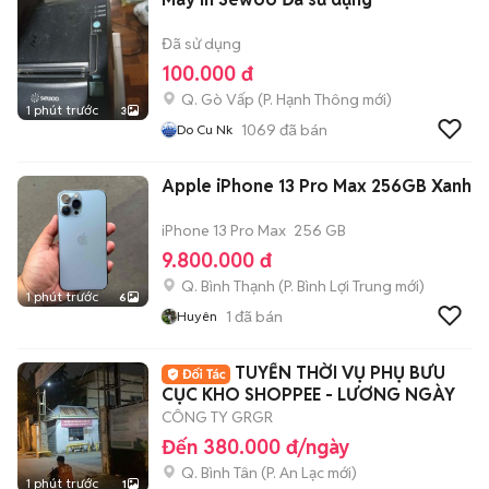
Đã sử dụng
100.000 đ
Q. Gò Vấp
(
P. Hạnh Thông
mới)
1 phút trước
3
1069
đã bán
Do Cu Nk
Apple iPhone 13 Pro Max 256GB Xanh
iPhone 13 Pro Max
256 GB
9.800.000 đ
Q. Bình Thạnh
(
P. Bình Lợi Trung
mới)
1 phút trước
6
1
đã bán
Huyên
TUYỂN THỜI VỤ PHỤ BƯU
CỤC KHO SHOPPEE - LƯƠNG NGÀY
CÔNG TY GRGR
Đến 380.000 đ/ngày
Q. Bình Tân
(
P. An Lạc
mới)
1 phút trước
1