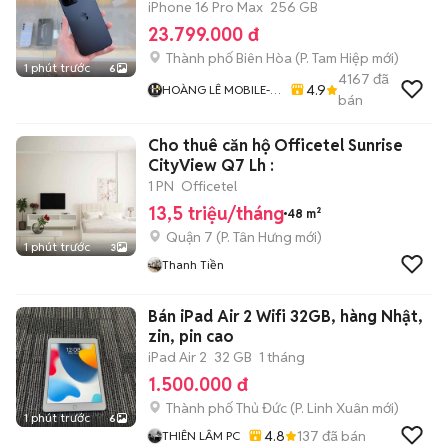
iPhone 16 Pro Max
256 GB
23.799.000 đ
Thành phố Biên Hòa
(
P. Tam Hiệp
mới)
1 phút trước
6
4167
đã
4.9
HOÀNG LÊ MOBILE-
bán
BIÊN HÒA
Cho thuê căn hộ Officetel Sunrise
CityView Q7 Lh :
1 PN
Officetel
13,5 triệu/tháng
48 m²
Quận 7
(
P. Tân Hưng
mới)
1 phút trước
3
Thanh Tiền
Bán iPad Air 2 Wifi 32GB, hàng Nhật,
zin, pin cao
iPad Air 2
32 GB
1 tháng
1.500.000 đ
Thành phố Thủ Đức
(
P. Linh Xuân
mới)
1 phút trước
6
4.8
137
đã bán
THIÊN LÂM PC