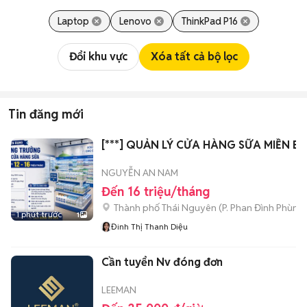
Laptop
Lenovo
ThinkPad P16
Đổi khu vực
Xóa tất cả bộ lọc
Tin đăng mới
[***] QUẢN LÝ CỬA HÀNG SỮA MIỀN B
NGUYỄN AN NAM
Đến 16 triệu/tháng
Thành phố Thái Nguyên
(
P. Phan Đình Phùng
1 phút trước
1
Đinh Thị Thanh Diệu
Cần tuyển Nv đóng đơn
LEEMAN