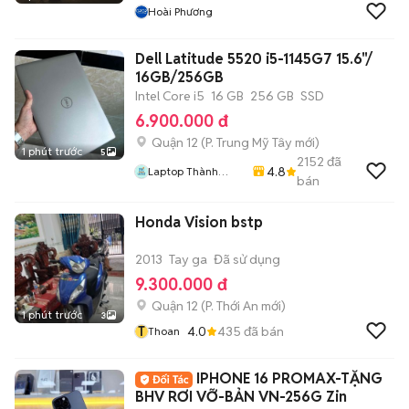
Hoài Phương
Dell Latitude 5520 i5-1145G7 15.6"/
16GB/256GB
Intel Core i5
16 GB
256 GB
SSD
6.900.000 đ
Quận 12
(
P. Trung Mỹ Tây
mới)
1 phút trước
5
2152
đã
4.8
Laptop Thành
bán
Thịnh
Honda Vision bstp
2013
Tay ga
Đã sử dụng
9.300.000 đ
Quận 12
(
P. Thới An
mới)
1 phút trước
3
T
4.0
435
đã bán
Thoan
IPHONE 16 PROMAX-TẶNG
BHV RƠI VỠ-BẢN VN-256G Zin