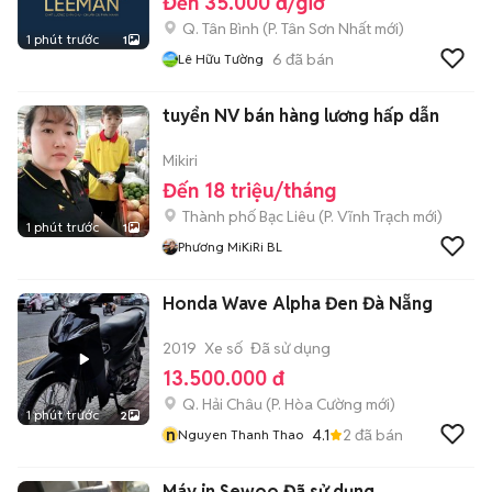
Đến 35.000 đ/giờ
Q. Tân Bình
(
P. Tân Sơn Nhất
mới)
1 phút trước
1
6
đã bán
Lê Hữu Tường
tuyển NV bán hàng lương hấp dẫn
Mikiri
Đến 18 triệu/tháng
Thành phố Bạc Liêu
(
P. Vĩnh Trạch
mới)
1 phút trước
1
Phương MiKiRi BL
Honda Wave Alpha Đen Đà Nẵng
2019
Xe số
Đã sử dụng
13.500.000 đ
Q. Hải Châu
(
P. Hòa Cường
mới)
1 phút trước
2
n
4.1
2
đã bán
Nguyen Thanh Thao
Máy in Sewoo Đã sử dụng