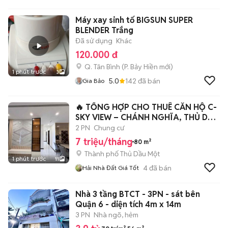
Máy xay sinh tố BIGSUN SUPER
BLENDER Trắng
Đã sử dụng
Khác
120.000 đ
Q. Tân Bình
(
P. Bảy Hiền
mới)
1 phút trước
3
5.0
142
đã bán
Gia Bảo
🔥 TỔNG HỢP CHO THUÊ CĂN HỘ C-
SKY VIEW – CHÁNH NGHĨA, THỦ DẦU
MỘT
2 PN
Chung cư
7 triệu/tháng
80 m²
Thành phố Thủ Dầu Một
1 phút trước
11
4
đã bán
Hải Nhà Đất Giá Tốt
Nhà 3 tầng BTCT - 3PN - sát bên
Quận 6 - diện tích 4m x 14m
3 PN
Nhà ngõ, hẻm