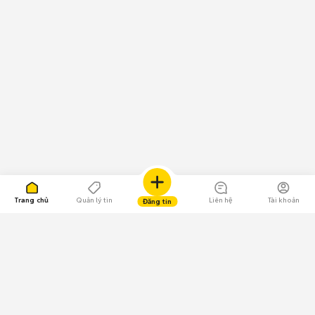
Trang chủ
Quản lý tin
Liên hệ
Tài khoản
Đăng tin
109.000 Bình chọn
Tải ứng dụng Chợ Tốt