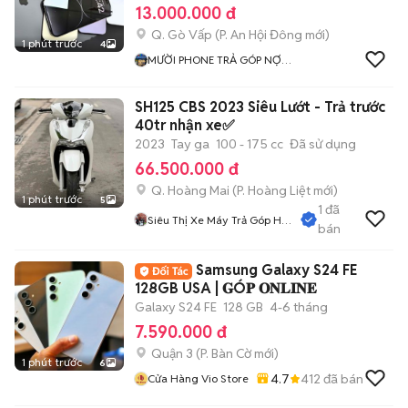
13.000.000 đ
Q. Gò Vấp
(
P. An Hội Đông
mới)
1 phút trước
4
MƯỜI PHONE TRẢ GÓP NỢ
XẤU SÀI GÒN
SH125 CBS 2023 Siêu Lướt - Trả trước
40tr nhận xe✅
2023
Tay ga
100 - 175 cc
Đã sử dụng
66.500.000 đ
Q. Hoàng Mai
(
P. Hoàng Liệt
mới)
1 phút trước
5
1
đã
Siêu Thị Xe Máy Trả Góp Hà
bán
Nội
Samsung Galaxy S24 FE
128GB USA | 𝐆Ó𝐏 𝐎𝐍𝐋𝐈𝐍𝐄
Galaxy S24 FE
128 GB
4-6 tháng
7.590.000 đ
Quận 3
(
P. Bàn Cờ
mới)
1 phút trước
6
4.7
412
đã bán
Cửa Hàng Vio Store