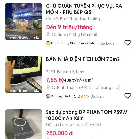
CHỦ QUÁN TUYỂN PHỤC VỤ, RA
MÓN - PHỤ BẾP Q5
Cafe & Phở Chay The Tching
Đến 9 triệu/tháng
Quận 5
(
P. Chợ Lớn
mới)
1 phút trước
5
T
1
đã bán
The Tching Phở Chay Cafe
BÁN NHÀ DIỆN TÍCH LỚN 70m2
2 PN
Nhà ngõ, hẻm
7,55 tỷ
108 tr/m²
70 m²
Q. Bình Thạnh
(
P. Bình Lợi Trung
mới)
1 phút trước
6
5.0
99
đã bán
Quang Định
Sạc dự phòng DP PHANTOM P59W
10000mAh Xám
Đã sử dụng (chưa sửa chữa)
250.000 đ