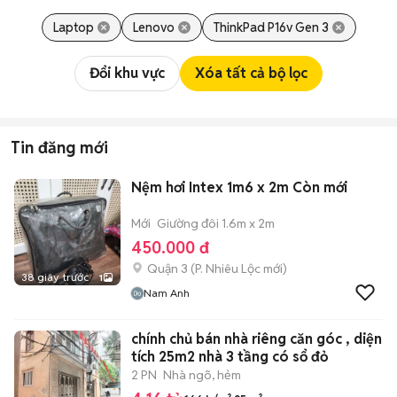
Laptop
Lenovo
ThinkPad P16v Gen 3
Đổi khu vực
Xóa tất cả bộ lọc
Tin đăng mới
Nệm hơi Intex 1m6 x 2m Còn mới
Mới
Giường đôi 1.6m x 2m
450.000 đ
Quận 3
(
P. Nhiêu Lộc
mới)
38 giây trước
1
Nam Anh
chính chủ bán nhà riêng căn góc , diện
tích 25m2 nhà 3 tầng có sổ đỏ
2 PN
Nhà ngõ, hẻm