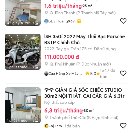
1,6 triệu/tháng
25 m²
Q. Bình Thạnh
(
P. Thạnh Mỹ Tây
mới)
BĐS Hoàng967
43 giây trước
6
lSH 350i 2022 Máy Thái Bạc Porsche
BSTP Chính Chủ
2022
Tay ga
Trên 175 cc
Đã sử dụng
111.000.000 đ
Q. Phú Nhuận
(
P. Đức Nhuận
mới)
1 phút trước
7
1547
đã
5.0
Cửa Hàng Xe Máy
bán
Ngô Hà
🌹🌹 GIẢM GIÁ SỐC CHIẾC STUDIO
30m2 NỘI THẤT. CAI CẤP. GIÁ 6,3tr
Nội thất cao cấp
6,3 triệu/tháng
30 m²
Thành phố Thủ Đức
(
P. Hiệp Bình
mới)
1 phút trước
7
C
1
đã bán
Chị Tâm