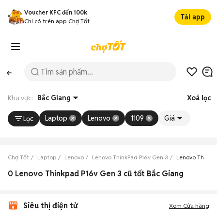
Voucher KFC đến 100k
Tải app
Chỉ có trên app Chợ Tốt
Khu vực:
Bắc Giang
Xoá lọc
Laptop
Lenovo
1109
Giá
Lọc
Chợ Tốt
Laptop
Lenovo
Lenovo ThinkPad P16v Gen 3
Lenovo ThinkP
0 Lenovo Thinkpad P16v Gen 3 cũ tốt Bắc Giang
Siêu thị điện tử
Xem Cửa hàng