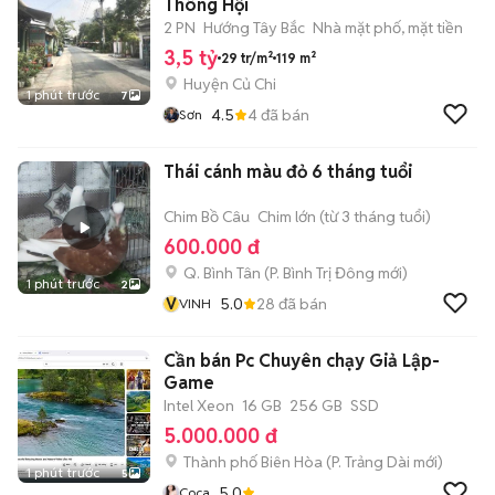
Thông Hội
2 PN
Hướng Tây Bắc
Nhà mặt phố, mặt tiền
3,5 tỷ
29 tr/m²
119 m²
Huyện Củ Chi
1 phút trước
7
4.5
4
đã bán
Sơn
Thái cánh màu đỏ 6 tháng tuổi
Chim Bồ Câu
Chim lớn (từ 3 tháng tuổi)
600.000 đ
Q. Bình Tân
(
P. Bình Trị Đông
mới)
1 phút trước
2
V
5.0
28
đã bán
VINH
Cần bán Pc Chuyên chạy Giả Lập-
Game
Intel Xeon
16 GB
256 GB
SSD
5.000.000 đ
Thành phố Biên Hòa
(
P. Trảng Dài
mới)
1 phút trước
5
5.0
Coca