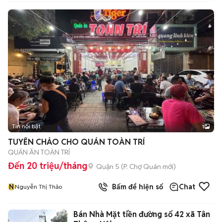
Tin nổi bật
1
TUYỂN CHẢO CHO QUÁN TOÀN TRÍ
QUÁN ĂN TOÀN TRÍ
Đến 20 triệu/tháng
Quận 5
(
P. Chợ Quán
mới)
N
Bấm để hiện số
Chat
Nguyễn Thị Thảo
Bán Nhà Mặt tiền đường số 42 xã Tân