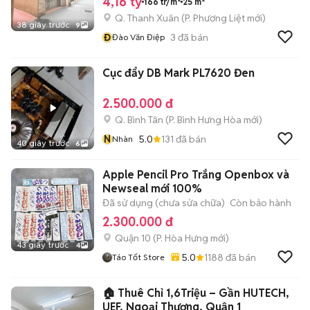
4,16 tỷ
166 tr/m²
25 m²
Q. Thanh Xuân
(
P. Phương Liệt
mới)
38 giây trước
9
Đ
3
đã bán
Đào Văn Điệp
Cục đẩy DB Mark PL7620 Đen
2.500.000 đ
Q. Bình Tân
(
P. Bình Hưng Hòa
mới)
N
5.0
131
đã bán
Nhàn
40 giây trước
6
Apple Pencil Pro Trắng Openbox và
Newseal mới 100%
Đã sử dụng (chưa sửa chữa)
Còn bảo hành
2.300.000 đ
Quận 10
(
P. Hòa Hưng
mới)
43 giây trước
4
5.0
1188
đã bán
Táo Tốt Store
🏠 Thuê Chỉ 1,6Triệu – Gần HUTECH,
UEF, Ngoại Thương, Quận 1