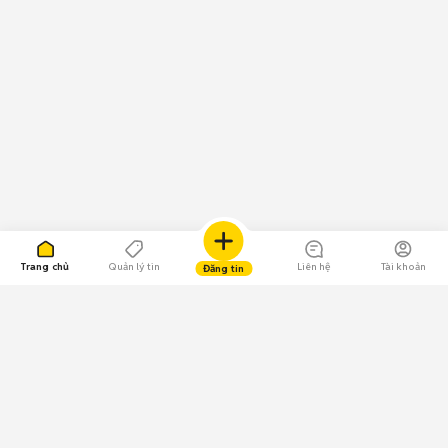
Trang chủ
Quản lý tin
Liên hệ
Tài khoản
Đăng tin
109.000 Bình chọn
Tải ứng dụng Chợ Tốt