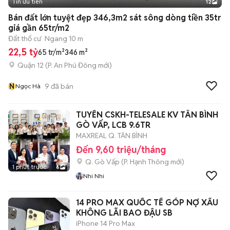
Tin ưu tiên
12
+
2
Bán đất lớn tuyệt đẹp 346,3m2 sát sông dòng tiền 35tr
giá gần 65tr/m2
Đất thổ cư
Ngang 10 m
22,5 tỷ
65 tr/m²
346 m²
Quận 12
(
P. An Phú Đông
mới)
N
9
đã bán
Ngọc Hà
TUYỂN CSKH-TELESALE KV TÂN BÌNH
GÒ VẤP, LCB 9.6TR
MAXREAL Q. TÂN BÌNH
Đến 9,60 triệu/tháng
Q. Gò Vấp
(
P. Hạnh Thông
mới)
1 phút trước
6
Nhi Nhi
14 PRO MAX QUỐC TẾ GÓP NỢ XẤU
KHÔNG LÃI BAO ĐẬU SB
iPhone 14 Pro Max