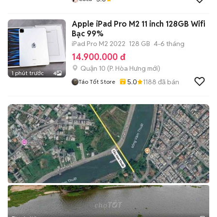
Apple iPad Pro M2 11 inch 128GB Wifi
Bạc 99%
iPad Pro M2 2022
128 GB
4-6 tháng
14.900.000 đ
Quận 10
(
P. Hòa Hưng
mới)
1 phút trước
4
5.0
1188
đã bán
Táo Tốt Store