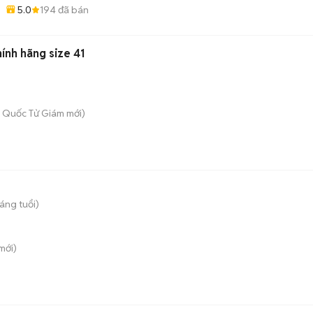
5.0
194
đã bán
hính hãng size 41
 - Quốc Tử Giám
mới)
áng tuổi)
mới)