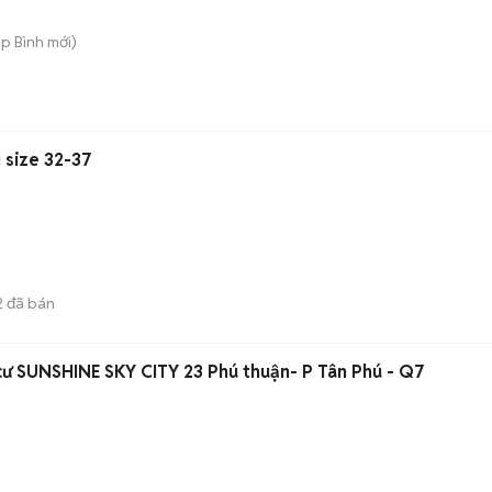
ệp Bình
mới)
 size 32-37
2
đã bán
ư SUNSHINE SKY CITY 23 Phú thuận- P Tân Phú - Q7