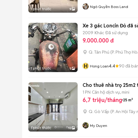
Ngô Quyền Boss Land
1 phút trước
9
Xe 3 gác Loncin Đỏ đã 
2009
Khác
Đã sử dụng
9.000.000 đ
Q. Tân Phú
(
P. Phú Thọ Hò
H
4.4
90
đã bá
Hong Loan
1 phút trước
5
Cho thuê nhà trọ 25m2 t
1 PN
Căn hộ dịch vụ, mini
6,7 triệu/tháng
25 m²
Q. Gò Vấp
(
P. An Hội Tây
m
My Duyen
1 phút trước
10