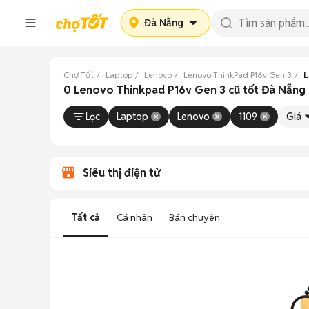
Đà Nẵng
Chợ Tốt
Laptop
Lenovo
Lenovo ThinkPad P16v Gen 3
L
0 Lenovo Thinkpad P16v Gen 3 cũ tốt Đà Nẵng
Lọc
Laptop
Lenovo
1109
Giá
Siêu thị điện tử
Tất cả
Cá nhân
Bán chuyên