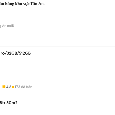
 𝐡à𝐧𝐠 𝐤𝐡𝐮 𝐯ự𝐜 Tân An.
g An
mới)
Pro/32GB/512GB
4.6
173
đã bán
 5tr 50m2