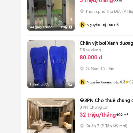
5 triệu/tháng
55 m²
Thành phố Thủ Đức
(
P. Hi
N
Nguyễn Thị Thu Hà
44 giây trước
12
Chân vịt bơi Xanh dương
Đã sử dụng
80.000 đ
Q. Nam Từ Liêm
N
4.3
6
Nguyễn Quang Bắc
1 phút trước
3
💎3PN Cho thuê chung c
3 PN
Chung cư
32 triệu/tháng
102 m²
Quận 7
(
P. Tân Mỹ
mới)