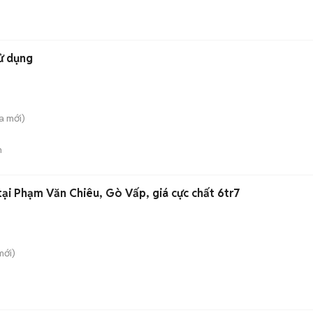
sử dụng
a
mới)
n
ại Phạm Văn Chiêu, Gò Vấp, giá cực chất 6tr7
ới)