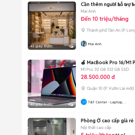
Cần thêm người 𝐡ỗ 𝐭𝐫ợ 𝐛á𝐧
Mai Anh
Đến 10 triệu/tháng
Thành phố Tân An
(
P. Lon
Mai Anh
43 giây trước
1
🍎 MacBook Pro 16/M1 
M1 Pro
32 GB
512 GB
SSD
28.500.000 đ
Quận 10
(
P. Vườn Lài
mới)
T&T Center - Laptop,
43 giây trước
4
MacBook, IPhone Tại HCM
Phòng Ở cao cấp giả rẻ
Nội thất cao cấp