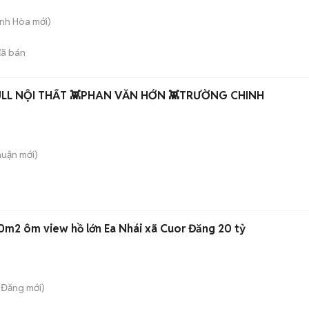
Bình Hòa
mới)
ã bán
LL NỘI THẤT 👾PHAN VĂN HỚN 👾TRƯỜNG CHINH
huận
mới)
00m2 ôm view hồ lớn Ea Nhái xã Cuor Đăng 20 tỷ
 Đăng
mới)