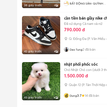
BẤT ĐỘNG SẢN- QUỲNH
38 giây trước
3
ANH
cần tiền bán giầy nike c
Đã sử dụng
Cả nam và nữ
790.000 đ
Q. Đống Đa
(
P. Văn Miếu
2
đã bán
Dao Tung
42 giây trước
4
nhật phối phốc sóc
Chó Nhật
Chó con (dưới 3 th
1.500.000 đ
Quận 12
(
P. Tân Thới Hiệp
d
3.7
14
đã bán
Dung
43 giây trước
6