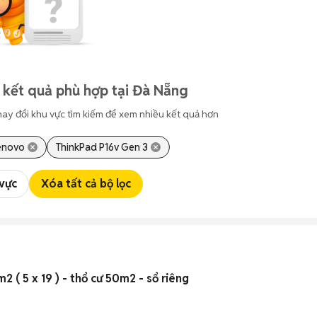
 kết quả phù hợp tại Đà Nẵng
hay đổi khu vực tìm kiếm để xem nhiều kết quả hơn
enovo
ThinkPad P16v Gen 3
 vực
Xóa tất cả bộ lọc
2 ( 5 x 19 ) - thổ cư 50m2 - sổ riêng