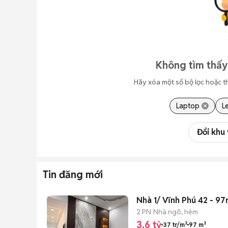
Không tìm thấy
Hãy xóa một số bộ lọc hoặc t
Laptop
L
Đổi khu
Tin đăng mới
Nhà 1/ Vĩnh Phú 42 - 97m
2 PN
Nhà ngõ, hẻm
3,6 tỷ
37 tr/m²
97 m²