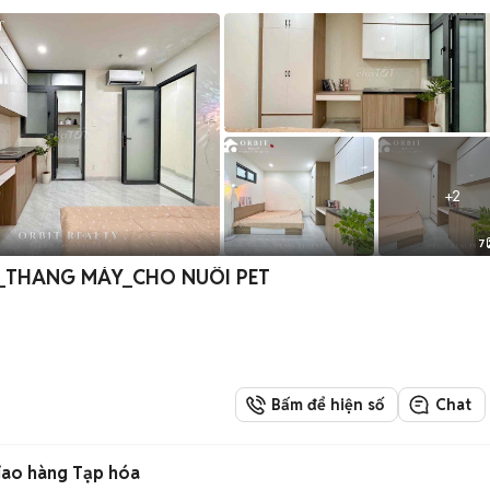
+
2
7
T_THANG MÁY_CHO NUÔI PET
Bấm để hiện số
Chat
giao hàng Tạp hóa