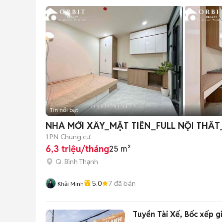
Tin nổi bật
NHÀ MỚI XÂY_MẶT TIỀN_FULL NỘI THẤ
1 PN
Chung cư
6,3 triệu/tháng
25 m²
Q. Bình Thạnh
5.0
7
đã bán
Khải Minh
Tuyển Tài Xế, Bốc xếp 