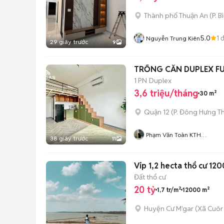
Thành phố Thuận An
(
P. 
5.0
1
đ
Nguyễn Trung Kiên
29 giây trước
9
TRỐNG CĂN DUPLEX FU
1 PN
Duplex
3,6 triệu/tháng
30 m²
Quận 12
(
P. Đông Hưng T
Phạm Văn Toàn KTH
38 giây trước
11
Residence
Vip 1,2 hecta thổ cư 12
Đất thổ cư
20 tỷ
1,7 tr/m²
12000 m²
Huyện Cư M'gar
(
Xã Cuôr