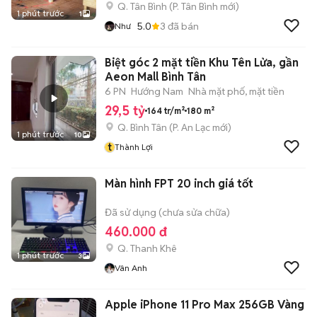
Q. Tân Bình
(
P. Tân Bình
mới)
1 phút trước
1
5.0
3
đã bán
Như
Biệt góc 2 mặt tiền Khu Tên Lửa, gần
Aeon Mall Bình Tân
6 PN
Hướng Nam
Nhà mặt phố, mặt tiền
29,5 tỷ
164 tr/m²
180 m²
Q. Bình Tân
(
P. An Lạc
mới)
1 phút trước
10
t
Thành Lợi
Màn hình FPT 20 inch giá tốt
Đã sử dụng (chưa sửa chữa)
460.000 đ
Q. Thanh Khê
1 phút trước
3
Vân Anh
Apple iPhone 11 Pro Max 256GB Vàng