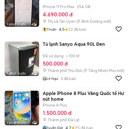
iPhone 11 Pro Max
256 GB
4.690.000 đ
Thị xã Tân Uyên
(
P. Bình Dương
mới)
1 phút trước
6
t
4.5
22
đã bán
Thuận
Tủ lạnh Sanyo Aqua 90L Đen
Đã sử dụng
< 100 lít
500.000 đ
Thành phố Thủ Đức
(
P. Tăng Nhơn Phú
mới)
1 phút trước
2
3
đã bán
Lê Nga
Apple iPhone 8 Plus Vàng Quốc tế Hư
nút home
iPhone 8 Plus
1.500.000 đ
Thành phố Đà Lạt
1 phút trước
3
4.7
25
đã bán
Tuyến Đạt