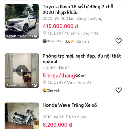
Toyota Rush 1.5 số tự động 7 chỗ
2020 nhập khẩu
2020
95.000 km
Xăng
Tự động
415.000.000 đ
Quận 8
(
P. Chánh Hưng
mới)
1 phút trước
12
4.6
1
đã bán
Đông Mai
Phòng trọ mới, sạch đẹp, đủ nội thất
quận 4
Nội thất đầy đủ
5 triệu/tháng
30 m²
Quận 4
(
P. Vĩnh Hội
mới)
1 phút trước
3
C
Chú Anh
Honda Wave Trắng Xe số
2016
Xe số
Đã sử dụng
8.200.000 đ