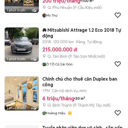
200 triệu/tháng
1100 m²
Q. Phú Nhuận
(
P. Cầu Kiệu
mới)
1 phút trước
3
Ms Thư
🚘 Mitsubishi Attrage 1.2 Eco 2018 Tự
động
2018
132.000 km
Xăng
Tự động
215.000.000 đ
Q. Tân Bình
(
P. Tân Sơn Nhất
mới)
1 phút trước
11
Ô TÔ Cũ Sài Gòn
Chính chủ cho thuê căn Duplex ban
công
1 PN
Căn hộ dịch vụ, mini
6 triệu/tháng
30 m²
Q. Bình Thạnh
(
P. Thạnh Mỹ Tây
mới)
1 phút trước
6
Hoàng Hiệu
Tuyển nhân viên dọn vệ sinh , sắp xếp