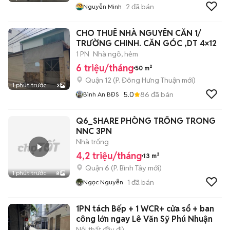
2
đã bán
Nguyễn Minh
CHO THUÊ NHÀ NGUYÊN CĂN 1/
TRƯỜNG CHINH. CĂN GÓC ,DT 4×12
1 PN
Nhà ngõ, hẻm
6 triệu/tháng
50 m²
Quận 12
(
P. Đông Hưng Thuận
mới)
1 phút trước
3
5.0
86
đã bán
Bình An BĐS
Q6_SHARE PHÒNG TRỐNG TRONG
NNC 3PN
Nhà trống
4,2 triệu/tháng
13 m²
Quận 6
(
P. Bình Tây
mới)
1 phút trước
8
1
đã bán
Ngọc Nguyễn
1PN tách Bếp + 1 WCR+ cửa sổ + ban
công lớn ngay Lê Văn Sỹ Phú Nhuận
Nội thất đầy đủ