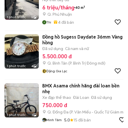
6 triệu/tháng
40 m²
Q. Phú Nhuận
1 phút trước
5
4
đã bán
Thi
Đồng hồ Sugess Daydate 36mm Vàng
hồng
Đã sử dụng
Cả nam và nữ
5.500.000 đ
Q. Bình Tân
(
P. Bình Trị Đông
mới)
1 phút trước
4
Đ
Đặng Gia Lạc
BMX Asama chính hãng đài loan bền
nhẹ
Xe đạp thể thao
Đài Loan
Đã sử dụng
750.000 đ
Q. Đống Đa
(
P. Văn Miếu - Quốc Tử Giám
mới)
1 phút trước
3
5.0
15
đã bán
Minh Tâm