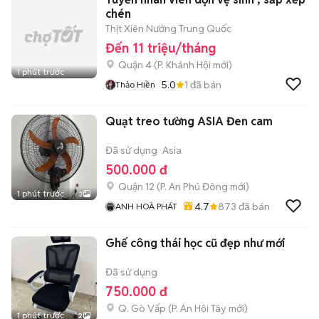
chén
Thịt Xiên Nướng Trung Quốc
Đến 11 triệu/tháng
Quận 4
(
P. Khánh Hội
mới)
1 phút trước
5.0
1
đã bán
Thảo Hiền
Quạt treo tường ASIA Đen cam
Đã sử dụng
Asia
500.000 đ
Quận 12
(
P. An Phú Đông
mới)
1 phút trước
3
4.7
873
đã bán
ANH HOÀ PHÁT
Ghế công thái học cũ đẹp như mới
Đã sử dụng
750.000 đ
Q. Gò Vấp
(
P. An Hội Tây
mới)
1 phút trước
2