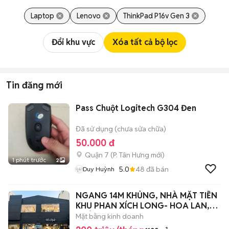
Laptop
Lenovo
ThinkPad P16v Gen 3
Đổi khu vực
Xóa tất cả bộ lọc
Tin đăng mới
Pass Chuột Logitech G304 Đen
Đã sử dụng (chưa sửa chữa)
50.000 đ
Quận 7
(
P. Tân Hưng
mới)
1 phút trước
2
5.0
48
đã bán
Duy Huỳnh
NGANG 14M KHỦNG, NHÀ MẶT TIỀN
KHU PHAN XÍCH LONG- HOA LAN,
PHÚ NHUẬN
Mặt bằng kinh doanh