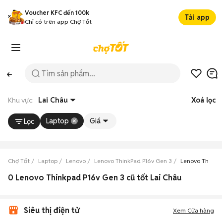
Voucher KFC đến 100k
Tải app
Chỉ có trên app Chợ Tốt
Khu vực:
Lai Châu
Xoá lọc
Laptop
Giá
Lọc
Chợ Tốt
Laptop
Lenovo
Lenovo ThinkPad P16v Gen 3
Lenovo ThinkPa
0 Lenovo Thinkpad P16v Gen 3 cũ tốt Lai Châu
Siêu thị điện tử
Xem Cửa hàng