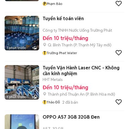
P
Phạm Bảo
Tuyển kế toán viên
Công ty TNHH Nước Uống Trường Phát
Đến 10 triệu/tháng
Q. Bình Thạnh
(
P. Thạnh Mỹ Tây
mới)
1 phút trước
1
T
Trường Phat Water
Tuyển Vận Hành Laser CNC - Không
cần kinh nghiệm
HHT Metals
Đến 10 triệu/tháng
Thành phố Thuận An
(
P. Bình Hòa
mới)
1 phút trước
3
T
2
đã bán
Thảo Đỗ
OPPO A57 3GB 32GB Đen
A57
32 GB