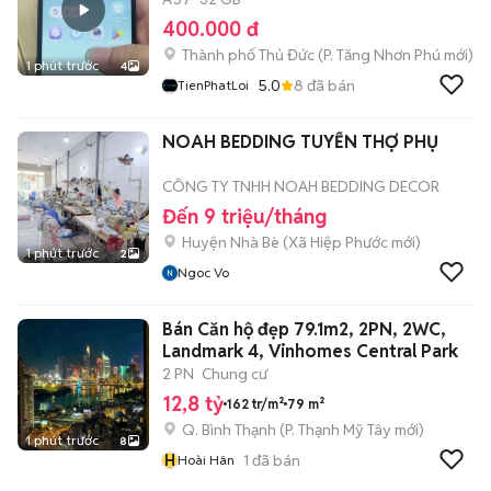
400.000 đ
Thành phố Thủ Đức
(
P. Tăng Nhơn Phú
mới)
1 phút trước
4
5.0
8
đã bán
TienPhatLoi
NOAH BEDDING TUYỂN THỢ PHỤ
CÔNG TY TNHH NOAH BEDDING DECOR
Đến 9 triệu/tháng
Huyện Nhà Bè
(
Xã Hiệp Phước
mới)
1 phút trước
2
Ngoc Vo
Bán Căn hộ đẹp 79.1m2, 2PN, 2WC,
Landmark 4, Vinhomes Central Park
2 PN
Chung cư
12,8 tỷ
162 tr/m²
79 m²
Q. Bình Thạnh
(
P. Thạnh Mỹ Tây
mới)
1 phút trước
8
H
1
đã bán
Hoài Hân