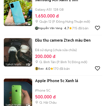
Galaxy A51
128 GB
1.650.000 đ
Quận 12
(
P. Đông Hưng Thuận
mới)
1 phút trước
5
4.7
715
đã bán
Nguyễn Văn Vang
Đầu thu camera Ztech màu Đen
Đã sử dụng (chưa sửa chữa)
200.000 đ
Q. Bình Tân
(
P. Bình Trị Đông
mới)
1 phút trước
2
B
4.0
170
đã bán
Bao
Apple iPhone 5c Xanh lá
iPhone 5C
500.000 đ
Q. Hải Châu
1 phút trước
2