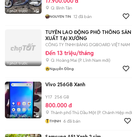
17.900.000 đ
Q. Bình Tân
1 phút trước
4
12
đã bán
NGUYEN TIN
TUYỂN LAO ĐỘNG PHỔ THÔNG SẢN
XUẤT TẠI XƯỞNG
CÔNG TY TNHH BẢNG DQBOARD VIỆT NAM
Đến 13 triệu/tháng
Q. Hoàng Mai
(
P. Lĩnh Nam
mới)
1 phút trước
n
Nguyễn Đồng
Vivo 256GB Xanh
Y17
256 GB
800.000 đ
Thành phố Thủ Dầu Một
(
P. Chánh Hiệp
mới)
1 phút trước
4
T
6
đã bán
THỊNH
Samsung A51 Xanh 2 sim