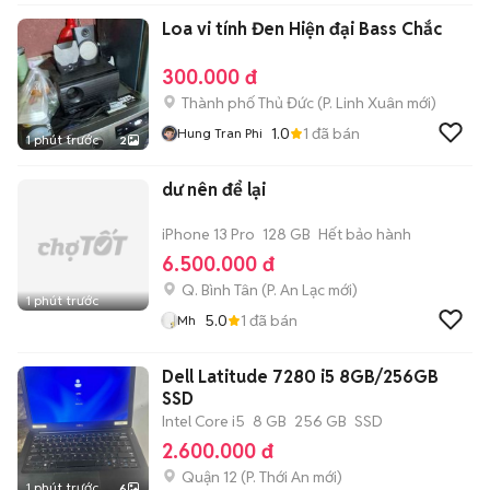
Loa vi tính Đen Hiện đại Bass Chắc
300.000 đ
Thành phố Thủ Đức
(
P. Linh Xuân
mới)
1.0
1
đã bán
Hung Tran Phi
1 phút trước
2
dư nên để lại
iPhone 13 Pro
128 GB
Hết bảo hành
6.500.000 đ
Q. Bình Tân
(
P. An Lạc
mới)
1 phút trước
5.0
1
đã bán
Mh
Dell Latitude 7280 i5 8GB/256GB
SSD
Intel Core i5
8 GB
256 GB
SSD
2.600.000 đ
Quận 12
(
P. Thới An
mới)
1 phút trước
6