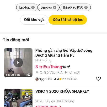
Laptop
Lenovo
ThinkPad P50
Đổi khu vực
Xóa tất cả bộ lọc
Tin đăng mới
Phòng gần chợ Gò Vấp,bờ sông
Dương Quảng Hàm P5
Nhà trống
3 triệu/tháng
16 m²
Q. Gò Vấp
(
P. An Nhơn
mới)
Tin ưu tiên
3
4.4
29
đã bán
Ngọc Hân
VISION 2020 KHÓA SMARKEY
2020
Tay ga
Đã sử dụng