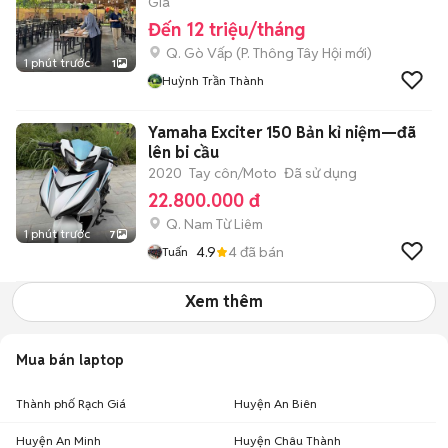
Gia
Đến 12 triệu/tháng
Q. Gò Vấp
(
P. Thông Tây Hội
mới)
1 phút trước
1
Huỳnh Trần Thành
Yamaha Exciter 150 Bản kỉ niệm—đã
lên bi cầu
2020
Tay côn/Moto
Đã sử dụng
22.800.000 đ
Q. Nam Từ Liêm
1 phút trước
7
4.9
4
đã bán
Tuấn
Xem thêm
Mua bán laptop
Thành phố Rạch Giá
Huyện An Biên
Huyện An Minh
Huyện Châu Thành