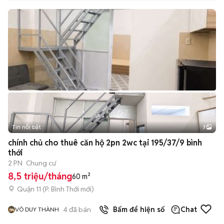
Tin nổi bật
7
+
2
chính chủ cho thuê căn hộ 2pn 2wc tại 195/37/9 bình
thới
2 PN
Chung cư
8,5 triệu/tháng
60 m²
Quận 11
(
P. Bình Thới
mới)
4
đã bán
Bấm để hiện số
Chat
VÕ DUY THÀNH