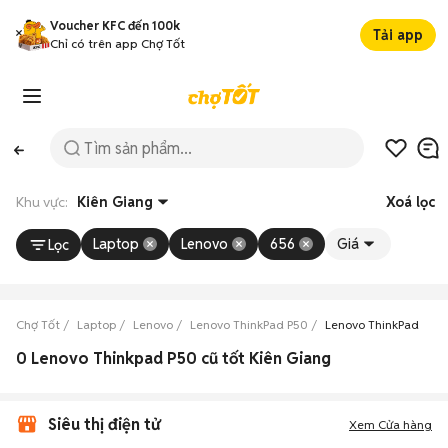
Voucher KFC đến 100k
Tải app
Chỉ có trên app Chợ Tốt
Khu vực:
Kiên Giang
Xoá lọc
Laptop
Lenovo
656
Giá
Lọc
Chợ Tốt
Laptop
Lenovo
Lenovo ThinkPad P50
Lenovo ThinkPad P50 
0 Lenovo Thinkpad P50 cũ tốt Kiên Giang
Siêu thị điện tử
Xem Cửa hàng