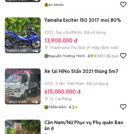
A
An Nhiên
Yamaha Exciter 150 2017 moi 80%
2017
Tay côn/Moto
Đã sử dụng
13.900.000 đ
Thành phố Thủ Đức
(
P. Hiệp Bình
mới)
1 phút trước
6
4.9
880
đã bán
Nguyễn Trường Thịnh
Xe tải HiNo 5tấn 2021 thùng 5m7
2021
5 tấn
Việt Nam
Đã sử dụng
615.000.000 đ
Q. Cái Răng
1 phút trước
14
4.2
TRẦN BẢO
Cần Nam/Nữ Phục vụ Phụ quán Bao
ăn ở