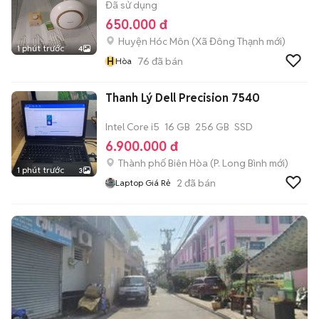
Đã sử dụng
650.000 đ
Huyện Hóc Môn
(
Xã Đông Thạnh
mới)
1 phút trước
4
H
76
đã bán
Hòa
Thanh Lý Dell Precision 7540
Intel Core i5
16 GB
256 GB
SSD
6.900.000 đ
Thành phố Biên Hòa
(
P. Long Bình
mới)
1 phút trước
3
2
đã bán
Laptop Giá Rẻ