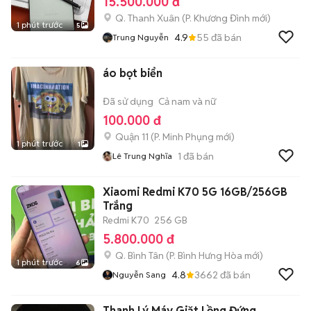
15.500.000 đ
Q. Thanh Xuân
(
P. Khương Đình
mới)
1 phút trước
5
4.9
55
đã bán
Trung Nguyễn
áo bọt biển
Đã sử dụng
Cả nam và nữ
100.000 đ
Quận 11
(
P. Minh Phụng
mới)
1 phút trước
1
1
đã bán
Lê Trung Nghĩa
Xiaomi Redmi K70 5G 16GB/256GB
Trắng
Redmi K70
256 GB
5.800.000 đ
Q. Bình Tân
(
P. Bình Hưng Hòa
mới)
1 phút trước
6
4.8
3662
đã bán
Nguyễn Sang
Thanh Lý Máy Giặt Lồng Đứng