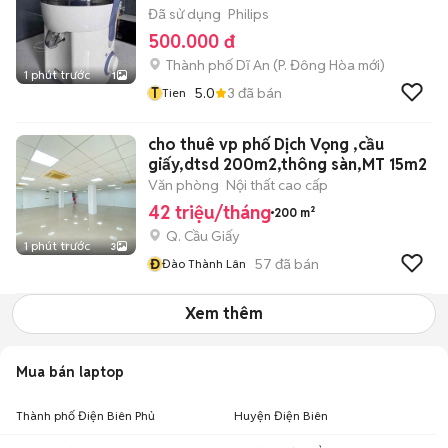
Đã sử dụng
Philips
500.000 đ
Thành phố Dĩ An
(
P. Đông Hòa
mới)
1 phút trước
1
T
5.0
3
đã bán
Tien
cho thuê vp phố Dịch Vọng ,cầu
giấy,dtsd 200m2,thông sàn,MT 15m2
Văn phòng
Nội thất cao cấp
42 triệu/tháng
200 m²
Q. Cầu Giấy
1 phút trước
3
Đ
57
đã bán
Đào Thành Lân
Xem thêm
Mua bán laptop
Thành phố Điện Biên Phủ
Huyện Điện Biên