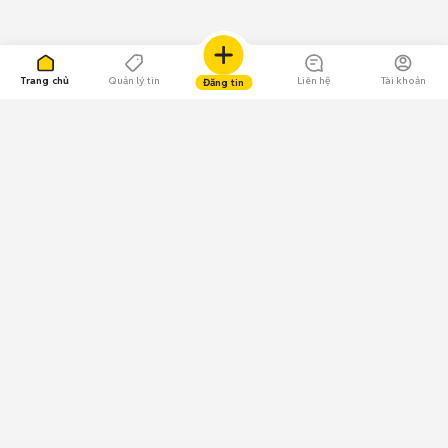
Trang chủ
Quản lý tin
Liên hệ
Tài khoản
Đăng tin
109.000 Bình chọn
Tải ứng dụng Chợ Tốt
Về Chợ Tốt
Quy chế sàn
Chính sách bảo mật
Giải quyết tranh chấp
CÔNG TY TNHH CHỢ TỐT - Người đại diện theo pháp luật:
Nguyễn Trọng Tấn; GPDKKD: 0312120782 do Sở KH & ĐT TP.HCM cấp ngày
11/01/2013;
GPMXH: 185/GP-BTTTT do Bộ Thông tin và Truyền thông
cấp ngày 09/07/2024 - Chịu trách nhiệm
nội dung: Trần Hoàng Ly.
Chính sách sử dụng
Địa chỉ: Tầng 18, Toà nhà UOA, Số 6 đường Tân Trào, Phường Tân Mỹ,