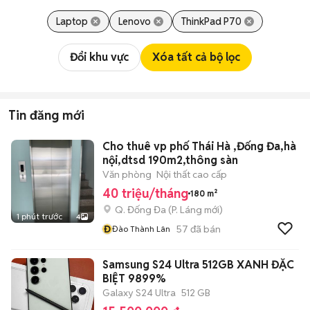
Laptop
Lenovo
ThinkPad P70
Đổi khu vực
Xóa tất cả bộ lọc
Tin đăng mới
Cho thuê vp phố Thái Hà ,Đống Đa,hà
nội,dtsd 190m2,thông sàn
Văn phòng
Nội thất cao cấp
40 triệu/tháng
180 m²
Q. Đống Đa
(
P. Láng
mới)
1 phút trước
4
Đ
57
đã bán
Đào Thành Lân
Samsung S24 Ultra 512GB XANH ĐẶC
BIỆT 9899%
Galaxy S24 Ultra
512 GB