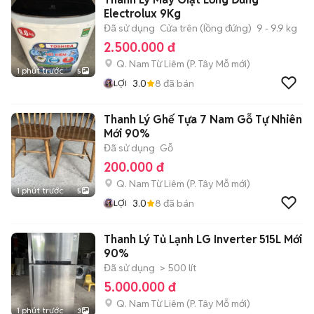
Electrolux 9Kg
Đã sử dụng
Cửa trên (lồng đứng)
9 - 9.9 kg
2.500.000 đ
Q. Nam Từ Liêm
(
P. Tây Mỗ
mới)
1 phút trước
5
3.0
8
đã bán
LỢI
Thanh Lý Ghế Tựa 7 Nam Gỗ Tự Nhiên
Mới 90%
Đã sử dụng
Gỗ
200.000 đ
Q. Nam Từ Liêm
(
P. Tây Mỗ
mới)
1 phút trước
5
3.0
8
đã bán
LỢI
Thanh Lý Tủ Lạnh LG Inverter 515L Mới
90%
Đã sử dụng
> 500 lít
5.000.000 đ
Q. Nam Từ Liêm
(
P. Tây Mỗ
mới)
1 phút trước
3