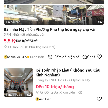
Tin nổi bật
3
Bán nhà Mặt Tiền Phường Phú thọ hòa ngay chợ vải
3 PN
Nhà mặt phố, mặt tiền
5,5 tỷ
108 tr/m²
51 m²
Q. Tân Phú
(
P. Phú Thọ Hòa
mới)
K
3.6
13
đã bán
Bấm để hiện số
Chat
Khánh Vũ
Kế Toán Nhập Liệu ( Không Yêu Cầu
Kinh Nghiệm)
Công Ty TNHH Hòa Gia Optic Hà Nội
Đến 10 triệu/tháng
Q. Đống Đa
(
P. Kim Liên
mới)
1 phút trước
1
a
Anh Hiển