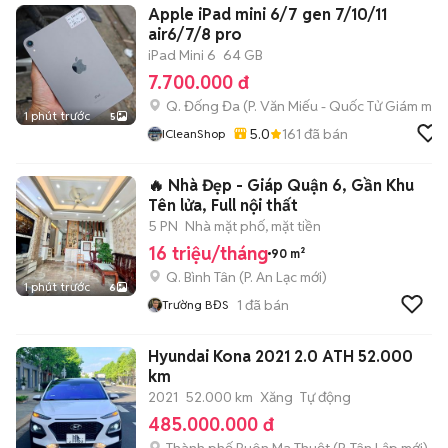
Apple iPad mini 6/7 gen 7/10/11
air6/7/8 pro
iPad Mini 6
64 GB
7.700.000 đ
Q. Đống Đa
(
P. Văn Miếu - Quốc Tử Giám
mới)
1 phút trước
5
5.0
161
đã bán
ICleanShop
🔥 Nhà Đẹp - Giáp Quận 6, Gần Khu
Tên lửa, Full nội thất
5 PN
Nhà mặt phố, mặt tiền
16 triệu/tháng
90 m²
Q. Bình Tân
(
P. An Lạc
mới)
1 phút trước
6
1
đã bán
Trường BĐS
Hyundai Kona 2021 2.0 ATH 52.000
km
2021
52.000 km
Xăng
Tự động
485.000.000 đ