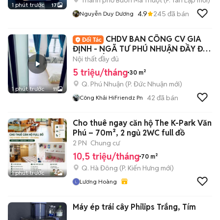
Thành phố Buôn Ma Thuột
(
P. Tân Lập
mới)
1 phút trước
17
4.9
245
đã bán
Nguyễn Duy Dương
CHDV BAN CÔNG CV GIA
ĐỊNH - NGÃ TƯ PHÚ NHUẬN ĐẦY ĐỦ
NỘI THẤT
Nội thất đầy đủ
5 triệu/tháng
30 m²
Q. Phú Nhuận
(
P. Đức Nhuận
mới)
1 phút trước
11
42
đã bán
Công Khải HiFriendz Pn
Cho thuê ngay căn hộ The K-Park Văn
Phú – 70m², 2 ngủ 2WC full đồ
2 PN
Chung cư
10,5 triệu/tháng
70 m²
Q. Hà Đông
(
P. Kiến Hưng
mới)
1 phút trước
4
Lương Hoàng
Máy ép trái cây Philips Trắng, Tím