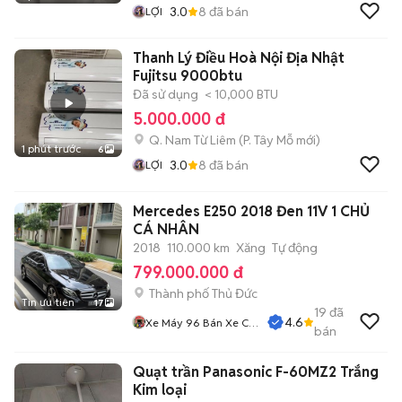
3.0
8
đã bán
LỢI
Thanh Lý Điều Hoà Nội Địa Nhật
Fujitsu 9000btu
Đã sử dụng
< 10,000 BTU
5.000.000 đ
Q. Nam Từ Liêm
(
P. Tây Mỗ
mới)
1 phút trước
6
3.0
8
đã bán
LỢI
Mercedes E250 2018 Đen 11V 1 CHỦ
CÁ NHÂN
2018
110.000 km
Xăng
Tự động
799.000.000 đ
Thành phố Thủ Đức
Tin ưu tiên
17
19
đã
4.6
Xe Máy 96 Bán Xe Cũ
bán
Trả Góp
Quạt trần Panasonic F-60MZ2 Trắng
Kim loại