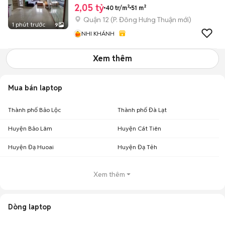
2,05 tỷ
40 tr/m²
51 m²
Quận 12
(
P. Đông Hưng Thuận
mới)
1 phút trước
9
NHI KHÁNH
Xem thêm
Mua bán laptop
Thành phố Bảo Lộc
Thành phố Đà Lạt
Huyện Bảo Lâm
Huyện Cát Tiên
Huyện Đạ Huoai
Huyện Đạ Tẻh
Xem thêm
Dòng laptop