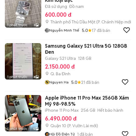
Kim loại Bạc
Đã sử dụng
Đồ nam
600.000 đ
Thành phố Thủ Dầu Một
(
P. Chánh Hiệp
mới)
1 phút trước
3
5.0
17
đã bán
Nguyễn Minh Thế
Samsung Galaxy S21 Ultra 5G 128GB
Đen
Galaxy S21 Ultra
128 GB
2.150.000 đ
Q. Ba Đình
1 phút trước
4
N
5.0
21
đã bán
Nguyen Ha
Apple iPhone 11 Pro Max 256GB Xám
Mỹ 98-98.5%
iPhone 11 Pro Max
256 GB
Hết bảo hành
6.490.000 đ
Quận 10
(
P. Vườn Lài
mới)
1 phút trước
5
1
đã bán
Hội Đồ Điện Tử