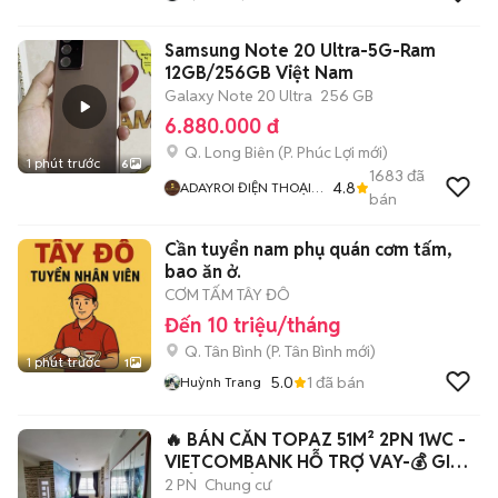
Samsung Note 20 Ultra-5G-Ram
12GB/256GB Việt Nam
Galaxy Note 20 Ultra
256 GB
6.880.000 đ
Q. Long Biên
(
P. Phúc Lợi
mới)
1 phút trước
6
1683
đã
4.8
ADAYROI ĐIỆN THOẠI
bán
RUBY
Cần tuyển nam phụ quán cơm tấm,
bao ăn ở.
CƠM TẤM TÂY ĐÔ
Đến 10 triệu/tháng
Q. Tân Bình
(
P. Tân Bình
mới)
1 phút trước
1
5.0
1
đã bán
Huỳnh Trang
🔥 BÁN CĂN TOPAZ 51M² 2PN 1WC -
VIETCOMBANK HỖ TRỢ VAY-💰 GIÁ
CHỈ 2.05TỶ
2 PN
Chung cư