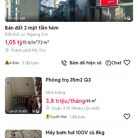
Tin nổi bật
6
+
2
Bán đất 2 mặt tiền hẻm
Đất thổ cư
Ngang 3 m
1,05 tỷ
15 tr/m²
72 m²
Thành phố Mỹ Tho
A
5
đã bán
Bấm để hiện số
Chat
A Bảo
Phòng trọ 35m2 Q3
Nhà trống
3,8 triệu/tháng
35 m²
Quận 3
(
P. Nhiêu Lộc
mới)
1 phút trước
10
T
1
đã bán
Tuyết Mai
Máy bơm hơi 100V cũ 8kg