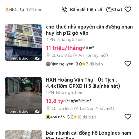
1
đã bán
Bấm để hiện số
Chat
Nhân Sự
cho thuê nhà nguyên căn đường phan
huy ích p12 gò vấp
4 PN
Nhà ngõ, hẻm
11 triệu/tháng
80 m²
Q. Gò Vấp
(
P. An Hội Tây
mới)
1 phút trước
3
3.0
7
đã bán
Định Nguyễn
HXH Hoàng Văn Thụ - Út Tịch ,
4.4x118m GPXD H 5 lầu[nhà nát)
1 PN
Nhà ngõ, hẻm
12,8 tỷ
171 tr/m²
75 m²
Q. Tân Bình
(
P. Tân Sơn Nhất
mới)
1 phút trước
3
A
5.0
10
đã bán
Anh Bảo
bán nhanh cái đồng hồ Longines nam