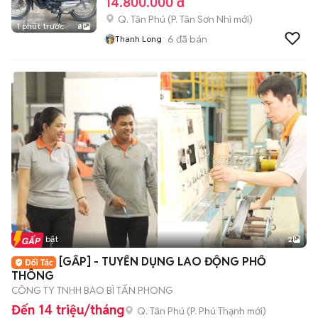
14.800.000 đ
Q. Tân Phú
(
P. Tân Sơn Nhì
mới)
1 phút trước
8
6
đã bán
Thanh Long
Tin nổi bật
2
[GẤP] - TUYỂN DỤNG LAO ĐỘNG PHỔ
THÔNG
CÔNG TY TNHH BAO BÌ TẤN PHONG
Đến 14 triệu/tháng
Q. Tân Phú
(
P. Phú Thạnh
mới)