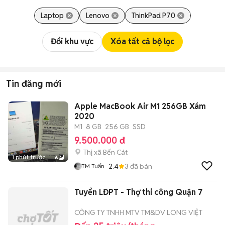
Laptop
Lenovo
ThinkPad P70
Đổi khu vực
Xóa tất cả bộ lọc
Tin đăng mới
Apple MacBook Air M1 256GB Xám
2020
M1
8 GB
256 GB
SSD
9.500.000 đ
Thị xã Bến Cát
1 phút trước
6
2.4
3
đã bán
TM Tuấn
Tuyển LĐPT - Thợ thi công Quận 7
CÔNG TY TNHH MTV TM&DV LONG VIỆT