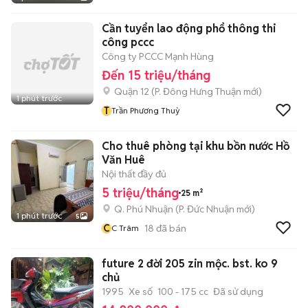
Cần tuyển lao động phổ thông thi
công pccc
Công ty PCCC Mạnh Hùng
Đến 15 triệu/tháng
Quận 12
(
P. Đông Hưng Thuận
mới)
1 phút trước
T
Trần Phương Thuỳ
Cho thuê phòng tại khu bồn nước Hồ
Văn Huê
Nội thất đầy đủ
5 triệu/tháng
25 m²
Q. Phú Nhuận
(
P. Đức Nhuận
mới)
1 phút trước
5
C
18
đã bán
C Trâm
future 2 đời 205 zin mộc. bst. ko 9
chủ
1995
Xe số
100 - 175 cc
Đã sử dụng