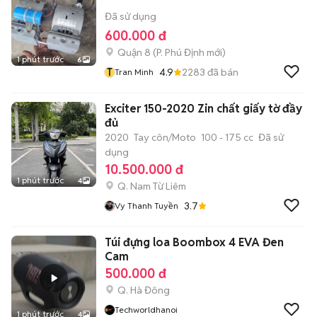
Đã sử dụng
600.000 đ
Quận 8
(
P. Phú Định
mới)
1 phút trước
6
T
4.9
2283
đã bán
Tran Minh
Exciter 150-2020 Zin chất giấy tờ đầy
đủ
2020
Tay côn/Moto
100 - 175 cc
Đã sử
dụng
10.500.000 đ
1 phút trước
4
Q. Nam Từ Liêm
3.7
Vy Thanh Tuyền
Túi đựng loa Boombox 4 EVA Đen
Cam
500.000 đ
Q. Hà Đông
Techworldhanoi
1 phút trước
4