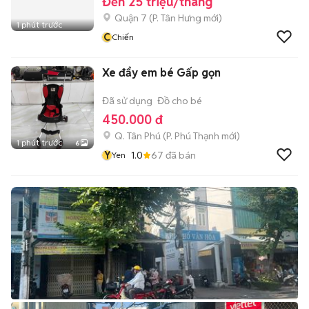
Đến 25 triệu/tháng
Quận 7
(
P. Tân Hưng
mới)
1 phút trước
C
Chiến
Xe đẩy em bé Gấp gọn
Đã sử dụng
Đồ cho bé
450.000 đ
Q. Tân Phú
(
P. Phú Thạnh
mới)
1 phút trước
6
Y
1.0
67
đã bán
Yen