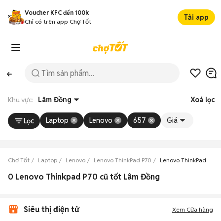
Voucher KFC đến 100k
Tải app
Chỉ có trên app Chợ Tốt
Khu vực:
Lâm Đồng
Xoá lọc
Laptop
Lenovo
657
Giá
Lọc
Chợ Tốt
Laptop
Lenovo
Lenovo ThinkPad P70
Lenovo ThinkPad P70
0 Lenovo Thinkpad P70 cũ tốt Lâm Đồng
Siêu thị điện tử
Xem Cửa hàng