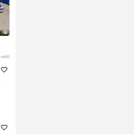
3
a
mới)