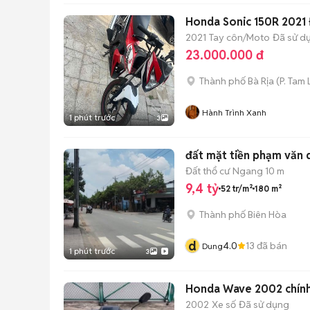
Honda Sonic 150R 2021 
2021
Tay côn/Moto
Đã sử d
23.000.000 đ
Thành phố Bà Rịa
(
P. Tam
Hành Trình Xanh
1 phút trước
3
đất mặt tiền phạm văn d
Đất thổ cư
Ngang 10 m
9,4 tỷ
52 tr/m²
180 m²
Thành phố Biên Hòa
d
4.0
13
đã bán
Dung
1 phút trước
3
Honda Wave 2002 chính
2002
Xe số
Đã sử dụng