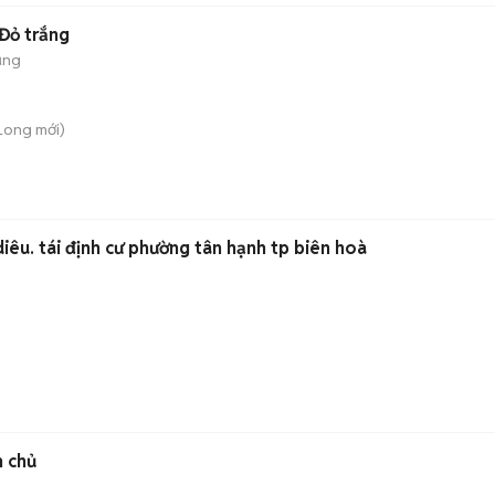
Đỏ trắng
ụng
 Long
mới)
iêu. tái định cư phường tân hạnh tp biên hoà
 chủ