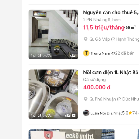
Nguyên căn cho thuê 5,5
2 PN
Nhà ngõ, hẻm
11,5 triệu/tháng
65 m²
Q. Gò Vấp
(
P. Hạnh Thôn
T
22
đã bán
Trung Nam 47
1 phút trước
5
Nồi cơm điện 1L Nhật Bả
Đã sử dụng
400.000 đ
Q. Phú Nhuận
(
P. Đức Nh
5.0
74
Luân Nội Địa Nhật
1 phút trước
6