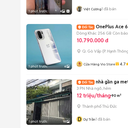
1
đã bán
Việt Cương
1 phút trước
4
OnePlus Ace 6
Dòng Khác
256 GB
Còn bảo
10.790.000 đ
Q. Gò Vấp
(
P. Hạnh Thôn
4.7
Cửa Hàng Vio Store
1 phút trước
6
nhà gần ga met
3 PN
Nhà ngõ, hẻm
12 triệu/tháng
90 m²
Thành phố Thủ Đức
D
1
đã bán
Dự Trần
1 phút trước
10