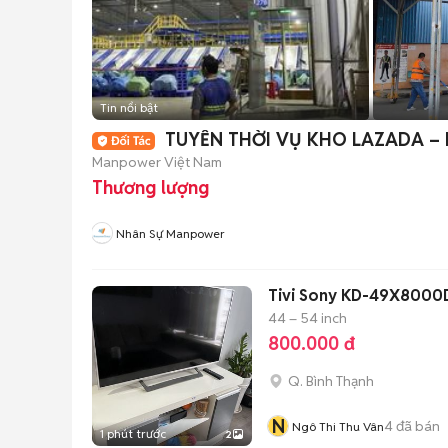
Tin nổi bật
TUYỂN THỜI VỤ KHO LAZADA – 
Manpower Việt Nam
Thương lượng
Nhân Sự Manpower
Tivi Sony KD-49X8000D
44 – 54 inch
800.000 đ
Q. Bình Thạnh
N
4
đã bán
Ngô Thi Thu Vân
1 phút trước
2