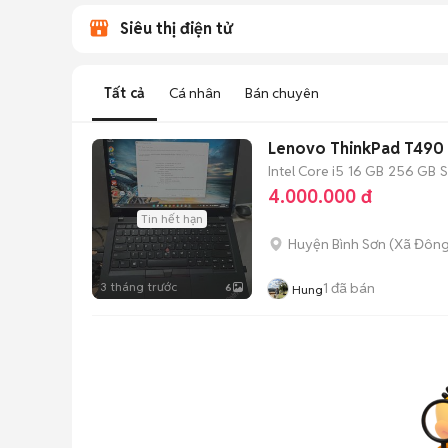
Siêu thị điện tử
Tất cả
Cá nhân
Bán chuyên
Lenovo ThinkPad T490
Intel Core i5
16 GB
256 GB
4.000.000 đ
Tin hết hạn
Huyện Bình Sơn
(
Xã Đông
3 tháng trước
1
đã bán
6
Hung