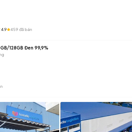
4.9
459
đã bán
 8GB/128GB Đen 99,9%
áng
án