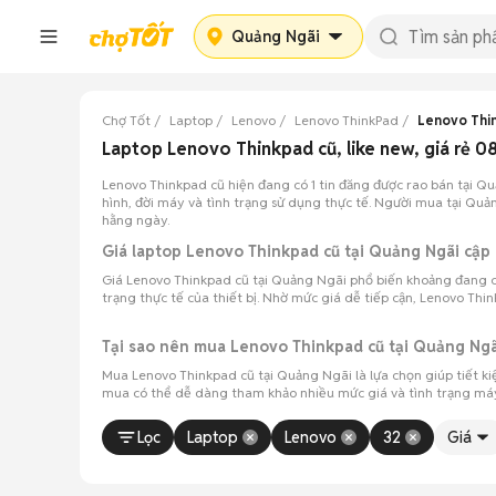
Quảng Ngãi
Chợ Tốt
Laptop
Lenovo
Lenovo ThinkPad
Lenovo Thi
Laptop Lenovo Thinkpad cũ, like new, giá rẻ 
Lenovo Thinkpad cũ hiện đang có 1 tin đăng được rao bán tại 
hình, đời máy và tình trạng sử dụng thực tế. Người mua tại Quả
hằng ngày.
Giá laptop Lenovo Thinkpad cũ tại Quảng Ngãi cậ
Giá Lenovo Thinkpad cũ tại Quảng Ngãi phổ biến khoảng đang cập 
trạng thực tế của thiết bị. Nhờ mức giá dễ tiếp cận, Lenovo Thi
Tại sao nên mua Lenovo Thinkpad cũ tại Quảng Ngã
Mua Lenovo Thinkpad cũ tại Quảng Ngãi là lựa chọn giúp tiết k
mua có thể dễ dàng tham khảo nhiều mức giá và tình trạng máy
Lọc
Laptop
Lenovo
32
Giá