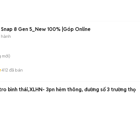
 Snap 8 Gen 5_New 100% |Góp Online
 hành
g
mới)
412
đã bán
ro bình thái,XLHN- 3pn hẻm thông, đường số 3 trường thọ