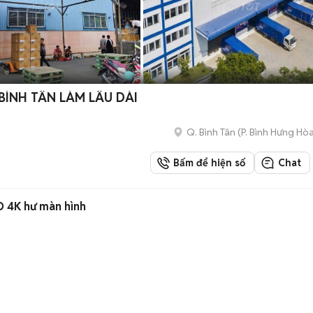
BÌNH TÂN LÀM LÂU DÀI
Q. Bình Tân
(
P. Bình Hưng Hò
Bấm để hiện số
Chat
 4K hư màn hình