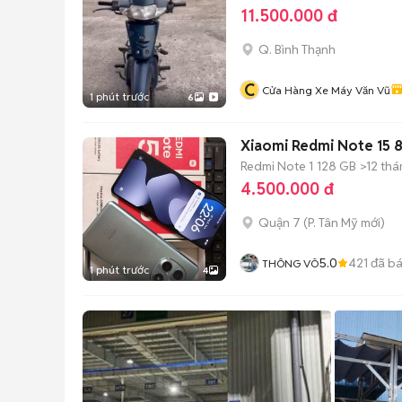
11.500.000 đ
Q. Bình Thạnh
C
Cửa Hàng Xe Máy Văn Vũ
1 phút trước
6
Xiaomi Redmi Note 15
Redmi Note 1
128 GB
>12 th
4.500.000 đ
Quận 7
(
P. Tân Mỹ
mới)
5.0
421
đã b
THÔNG VÕ
1 phút trước
4