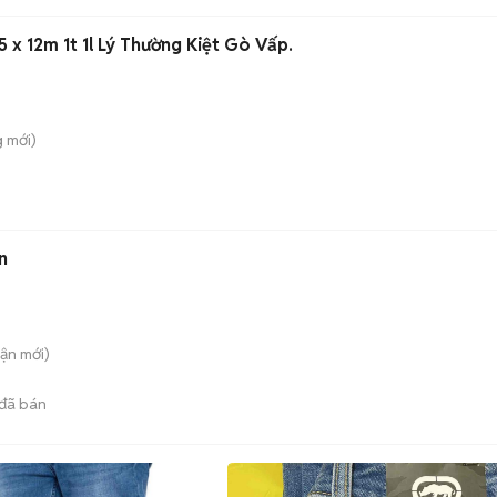
 x 12m 1t 1l Lý Thường Kiệt Gò Vấp.
g
mới)
n
uận
mới)
đã bán