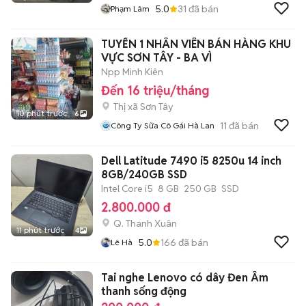
5.0
31
đã bán
Phạm Lâm
TUYỂN 1 NHÂN VIÊN BÁN HÀNG KHU
VỰC SƠN TÂY - BA VÌ
Npp Minh Kiên
Đến 16 triệu/tháng
Thị xã Sơn Tây
10 phút trước
6
11
đã bán
Công Ty Sữa Cô Gái Hà Lan
Dell Latitude 7490 i5 8250u 14 inch
8GB/240GB SSD
Intel Core i5
8 GB
250 GB
SSD
2.800.000 đ
Q. Thanh Xuân
11 phút trước
4
5.0
166
đã bán
Lê Hà
Tai nghe Lenovo có dây Đen Âm
thanh sống động