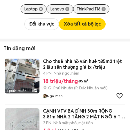
Laptop
Lenovo
ThinkPad T16
Đổi khu vực
Xóa tất cả bộ lọc
Tin đăng mới
Cho thuê nhà hồ văn huê t85m2 trệt
2 lầu sân thượng giá 1x /triệu
4 PN
Nhà ngõ, hẻm
18 triệu/tháng
85 m²
Q. Phú Nhuận
(
P. Đức Nhuận
mới)
1 phút trước
3
Nga Phan
CẠNH VTV BA ĐÌNH 50m RỘNG
3.81m NHÀ 2 TẦNG 2 MẶT NGÕ 6 Ty
9
2 PN
Nhà mặt phố, mặt tiền