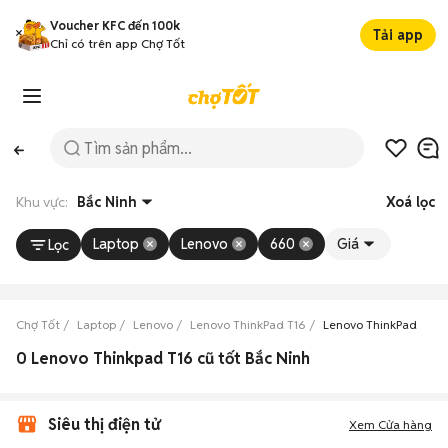
Voucher KFC đến 100k
Tải app
Chỉ có trên app Chợ Tốt
Khu vực:
Bắc Ninh
Xoá lọc
Laptop
Lenovo
660
Giá
Lọc
Chợ Tốt
Laptop
Lenovo
Lenovo ThinkPad T16
Lenovo ThinkPad T16 
0 Lenovo Thinkpad T16 cũ tốt Bắc Ninh
Siêu thị điện tử
Xem Cửa hàng