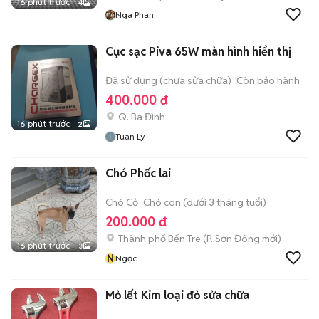
16 phút trước
4
Nga Phan
Cục sạc Piva 65W màn hình hiển thị
Đã sử dụng (chưa sửa chữa)
Còn bảo hành
400.000 đ
Q. Ba Đình
16 phút trước
2
Tuan Ly
Chó Phốc lai
Chó Cỏ
Chó con (dưới 3 tháng tuổi)
200.000 đ
Thành phố Bến Tre
(
P. Sơn Đông
mới)
16 phút trước
3
N
Ngọc
Mỏ lết Kim loại đỏ sửa chữa