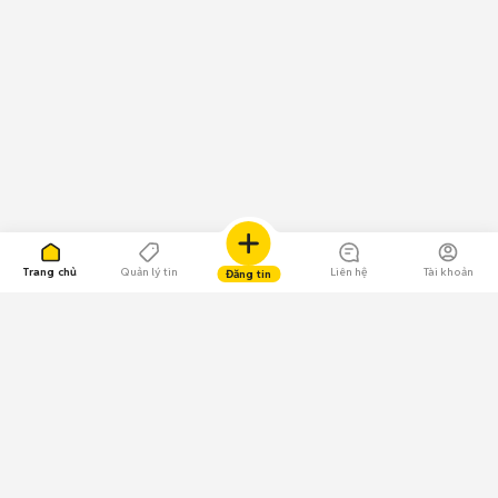
Trang chủ
Quản lý tin
Liên hệ
Tài khoản
Đăng tin
109.000 Bình chọn
Tải ứng dụng Chợ Tốt
Về Chợ Tốt
Quy chế sàn