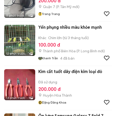
200.000 đ
Quận 7
(
P. Tân Mỹ
mới)
T
Trang Trang
11 phút trước
5
Yến phụng nhiều màu khỏe mạnh
Khác
Chim lớn (từ 3 tháng tuổi)
100.000 đ
Thành phố Biên Hòa
(
P. Long Bình
mới)
12 phút trước
1
4
đã bán
Khanh Trần
Kìm cắt tuốt dây điện kim loại đỏ
Đã sử dụng
200.000 đ
Huyện Hòa Thành
13 phút trước
1
Đ
Đặng Đăng Khoa
Ốp lưng Samsung Galaxy Z Fold 7