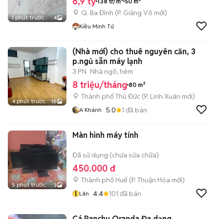
6,9 tỷ
138 tr/m²
50 m²
Q. Ba Đình
(
P. Giảng Võ
mới)
1 phút trước
4
Kiều Minh Tứ
(Nhà mới) cho thuê nguyên căn, 3
p.ngủ sẵn máy lạnh
3 PN
Nhà ngõ, hẻm
8 triệu/tháng
80 m²
Thành phố Thủ Đức
(
P. Linh Xuân
mới)
4 phút trước
10
5.0
1
đã bán
A Khánh
Màn hình máy tính
Đã sử dụng (chưa sửa chữa)
450.000 đ
Thành phố Huế
(
P. Thuận Hóa
mới)
5 phút trước
3
l
4.4
101
đã bán
Lân
Cá Ranchu Oranda Đa dạng