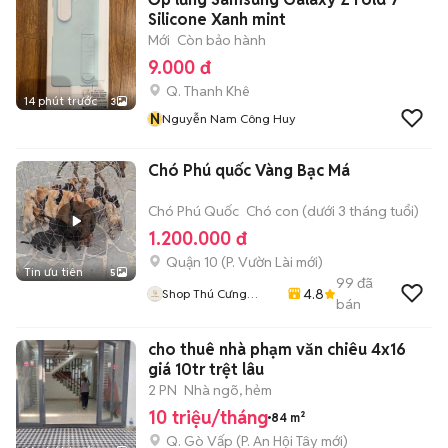
Silicone Xanh mint
Mới
Còn bảo hành
9.000 đ
Q. Thanh Khê
14 phút trước
3
N
Nguyễn Nam Công Huy
Chó Phú quốc Vàng Bạc Má
Chó Phú Quốc
Chó con (dưới 3 tháng tuổi)
1.200.000 đ
Quận 10
(
P. Vườn Lài
mới)
Tin ưu tiên
5
99
đã
4.8
Shop Thú Cưng
bán
PenTa
cho thuê nhà phạm văn chiêu 4x16
giá 10tr trệt lâu
2 PN
Nhà ngõ, hẻm
10 triệu/tháng
84 m²
Q. Gò Vấp
(
P. An Hội Tây
mới)