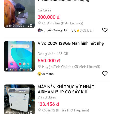
Cá Cảnh
200.000 đ
Q. Bình Tân
(
P. An Lạc
mới)
6 phút trước
2
5.0
3
đã bán
Nguyễn Trọng Hiếu
Vivo 2029 128GB Màn hình nứt nhẹ
Dòng khác
128 GB
550.000 đ
Huyện Bình Chánh
(
Xã Vĩnh Lộc
mới)
8 phút trước
1
v
Vu Manh
MÁY NÉN KHÍ TRỤC VÍT NHẬT
AIRMAN 15HP CÓ SẤY KHÍ
Đã sử dụng
123.456 đ
Quận 12
(
P. Tân Thới Hiệp
mới)
9 phút trước
6