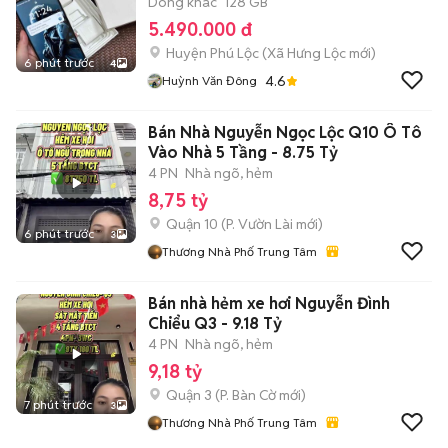
Dòng khác
128 GB
5.490.000 đ
Huyện Phú Lộc
(
Xã Hưng Lộc
mới)
6 phút trước
4
4.6
Huỳnh Văn Đông
Bán Nhà Nguyễn Ngọc Lộc Q10 Ô Tô
Vào Nhà 5 Tầng - 8.75 Tỷ
4 PN
Nhà ngõ, hẻm
8,75 tỷ
Quận 10
(
P. Vườn Lài
mới)
6 phút trước
3
Thương Nhà Phố Trung Tâm
Bán nhà hẻm xe hơi Nguyễn Đình
Chiểu Q3 - 9.18 Tỷ
4 PN
Nhà ngõ, hẻm
9,18 tỷ
Quận 3
(
P. Bàn Cờ
mới)
7 phút trước
3
Thương Nhà Phố Trung Tâm