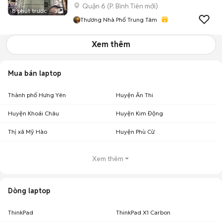
Quận 6
(
P. Bình Tiên
mới)
8 phút trước
3
Thương Nhà Phố Trung Tâm
Xem thêm
Mua bán laptop
Thành phố Hưng Yên
Huyện Ân Thi
Huyện Khoái Châu
Huyện Kim Động
Thị xã Mỹ Hào
Huyện Phù Cừ
Xem thêm
Dòng laptop
ThinkPad
ThinkPad X1 Carbon