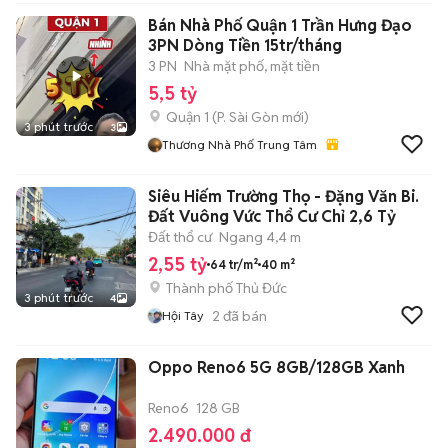
Bán Nhà Phố Quận 1 Trần Hưng Đạo
3PN Dòng Tiền 15tr/tháng
3 PN
Nhà mặt phố, mặt tiền
5,5 tỷ
Quận 1
(
P. Sài Gòn
mới)
3 phút trước
3
Thương Nhà Phố Trung Tâm
Siêu Hiếm Trường Thọ - Đặng Văn Bi.
Đất Vuông Vức Thổ Cư Chỉ 2,6 Tỷ
Đất thổ cư
Ngang 4,4 m
2,55 tỷ
64 tr/m²
40 m²
Thành phố Thủ Đức
3 phút trước
4
2
đã bán
Hội Tây
Oppo Reno6 5G 8GB/128GB Xanh
Reno6
128 GB
2.490.000 đ