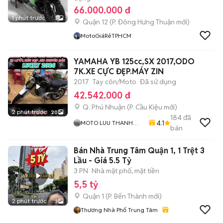
66.000.000 đ
1 phút trước
3
Quận 12
(
P. Đông Hưng Thuận
mới)
MotoGiáRẻTPHCM
YAMAHA YB 125cc,SX 2017,ODO
7K.XE CỰC ĐẸP.MÁY ZIN
2017
Tay côn/Moto
Đã sử dụng
42.542.000 đ
Q. Phú Nhuận
(
P. Cầu Kiệu
mới)
2 phút trước
20
184
đã
4.1
MOTO LUU THANH
bán
HAI-Cua Hang MOTO
LUU THANH HAI 77A
Bán Nhà Trung Tâm Quận 1, 1 Trệt 3
Hoang Van Thu , PN ,
TPHCM
Lầu - Giá 5.5 Tỷ
3 PN
Nhà mặt phố, mặt tiền
5,5 tỷ
Quận 1
(
P. Bến Thành
mới)
2 phút trước
3
Thương Nhà Phố Trung Tâm