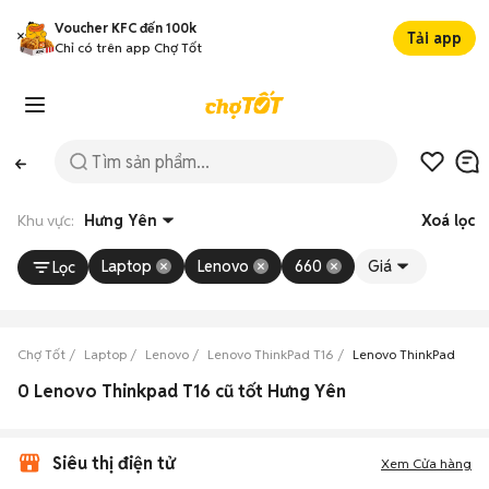
Voucher KFC đến 100k
Tải app
Chỉ có trên app Chợ Tốt
Khu vực:
Hưng Yên
Xoá lọc
Laptop
Lenovo
660
Giá
Lọc
Chợ Tốt
Laptop
Lenovo
Lenovo ThinkPad T16
Lenovo ThinkPad T16 
0 Lenovo Thinkpad T16 cũ tốt Hưng Yên
Siêu thị điện tử
Xem Cửa hàng