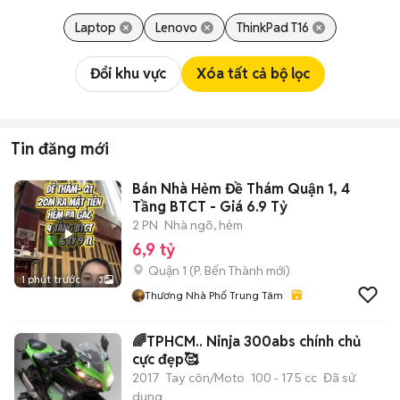
Laptop
Lenovo
ThinkPad T16
Đổi khu vực
Xóa tất cả bộ lọc
Tin đăng mới
Bán Nhà Hẻm Đề Thám Quận 1, 4
Tầng BTCT - Giá 6.9 Tỷ
2 PN
Nhà ngõ, hẻm
6,9 tỷ
Quận 1
(
P. Bến Thành
mới)
1 phút trước
3
Thương Nhà Phố Trung Tâm
🌈TPHCM.. Ninja 300abs chính chủ
cực đẹp🥰
2017
Tay côn/Moto
100 - 175 cc
Đã sử
dụng