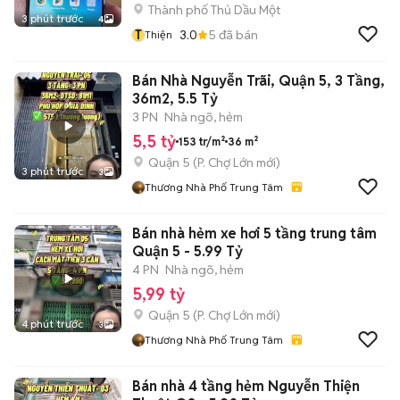
Thành phố Thủ Dầu Một
3 phút trước
4
T
3.0
5
đã bán
Thiện
Bán Nhà Nguyễn Trãi, Quận 5, 3 Tầng,
36m2, 5.5 Tỷ
3 PN
Nhà ngõ, hẻm
5,5 tỷ
153 tr/m²
36 m²
Quận 5
(
P. Chợ Lớn
mới)
3 phút trước
3
Thương Nhà Phố Trung Tâm
Bán nhà hẻm xe hơi 5 tầng trung tâm
Quận 5 - 5.99 Tỷ
4 PN
Nhà ngõ, hẻm
5,99 tỷ
Quận 5
(
P. Chợ Lớn
mới)
4 phút trước
3
Thương Nhà Phố Trung Tâm
Bán nhà 4 tầng hẻm Nguyễn Thiện