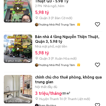
Thuật Q3 - 5.98 Tỷ
2 PN
Nhà ngõ, hẻm
5,98 tỷ
Quận 3
(
P. Bàn Cờ
mới)
4 phút trước
3
Thương Nhà Phố Trung Tâm
Bán nhà 4 tầng Nguyễn Thiện Thuật,
Quận 3, 5.98 tỷ
Nhà mặt phố, mặt tiền
5,98 tỷ
Quận 3
(
P. Xuân Hòa
mới)
5 phút trước
3
Thương Nhà Phố Trung Tâm
chính chủ cho thuê phòng, không qua
trung gian
Nội thất đầy đủ
3 triệu/tháng
20 m²
Huyện Thanh Trì
(
P. Thanh Liệt
mới)
6 phút trước
11
Phạm Phương