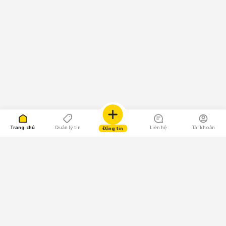
Trang chủ
Quản lý tin
Liên hệ
Tài khoản
Đăng tin
109.000 Bình chọn
Tải ứng dụng Chợ Tốt