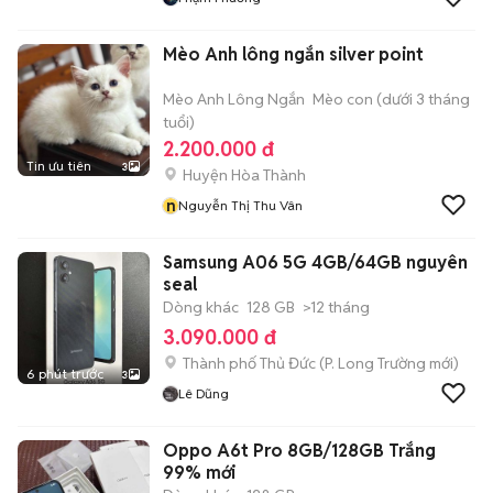
Mèo Anh lông ngắn silver point
Mèo Anh Lông Ngắn
Mèo con (dưới 3 tháng
tuổi)
2.200.000 đ
Tin ưu tiên
3
Huyện Hòa Thành
n
Nguyễn Thị Thu Vân
Samsung A06 5G 4GB/64GB nguyên
seal
Dòng khác
128 GB
>12 tháng
3.090.000 đ
Thành phố Thủ Đức
(
P. Long Trường
mới)
6 phút trước
3
Lê Dũng
Oppo A6t Pro 8GB/128GB Trắng
99% mới