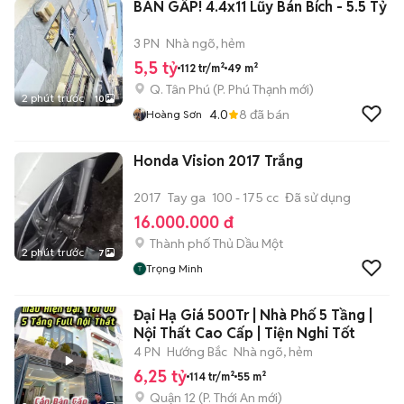
BÁN GẤP! 4.4x11 Lũy Bán Bích - 5.5 Tỷ
3 PN
Nhà ngõ, hẻm
5,5 tỷ
112 tr/m²
49 m²
Q. Tân Phú
(
P. Phú Thạnh
mới)
2 phút trước
10
4.0
8
đã bán
Hoàng Sơn
Honda Vision 2017 Trắng
2017
Tay ga
100 - 175 cc
Đã sử dụng
16.000.000 đ
Thành phố Thủ Dầu Một
2 phút trước
7
Trọng Minh
Đại Hạ Giá 500Tr | Nhà Phố 5 Tầng |
Nội Thất Cao Cấp | Tiện Nghi Tốt
4 PN
Hướng Bắc
Nhà ngõ, hẻm
6,25 tỷ
114 tr/m²
55 m²
Quận 12
(
P. Thới An
mới)