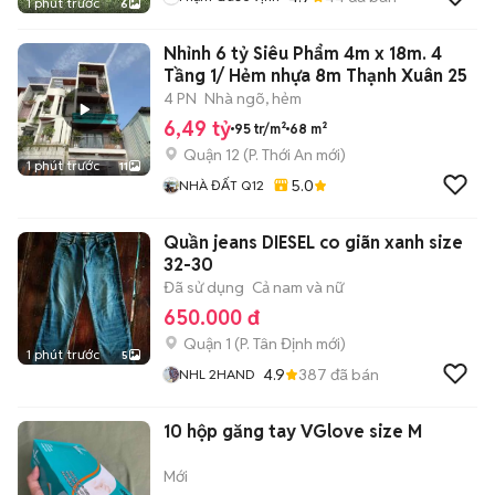
1 phút trước
6
Nhỉnh 6 tỷ Siêu Phẩm 4m x 18m. 4
Tầng 1/ Hẻm nhựa 8m Thạnh Xuân 25
4 PN
Nhà ngõ, hẻm
6,49 tỷ
95 tr/m²
68 m²
Quận 12
(
P. Thới An
mới)
1 phút trước
11
5.0
NHÀ ĐẤT Q12
Quần jeans DIESEL co giãn xanh size
32-30
Đã sử dụng
Cả nam và nữ
650.000 đ
Quận 1
(
P. Tân Định
mới)
1 phút trước
5
4.9
387
đã bán
NHL 2HAND
10 hộp găng tay VGlove size M
Mới