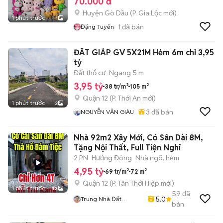
70.000 đ
Huyện Gò Dầu
(
P. Gia Lộc
mới)
1 phút trước
1
1
đã bán
Đặng Tuyến
ĐẤT GIÁP GV 5X21M Hẻm 6m chỉ 3,95
tỷ
Đất thổ cư
Ngang 5 m
3,95 tỷ
38 tr/m²
105 m²
Quận 12
(
P. Thới An
mới)
1 phút trước
3
3
đã bán
NGUYỄN VĂN GIÀU
Nhà 92m2 Xây Mới, Có Sân Dài 8M,
Tặng Nội Thất, Full Tiện Nghi
2 PN
Hướng Đông
Nhà ngõ, hẻm
4,95 tỷ
69 tr/m²
72 m²
Quận 12
(
P. Tân Thới Hiệp
mới)
1 phút trước
12
59
đã
5.0
Trung Nhà Đất
bán
0901888734