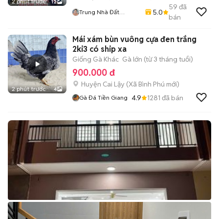
2 phút trước
12
59
đã
5.0
Trung Nhà Đất
bán
0901888734
Mái xám bùn vuông cựa đen trắng
2ki3 có ship xa
Giống Gà Khác
Gà lớn (từ 3 tháng tuổi)
900.000 đ
Huyện Cai Lậy
(
Xã Bình Phú
mới)
2 phút trước
4
4.9
1281
đã bán
Gà Đá Tiền Giang