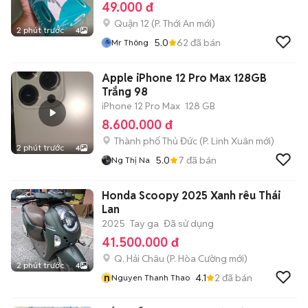
49.000 đ
Quận 12
(
P. Thới An
mới)
2 phút trước
4
5.0
62
đã bán
Mr Thông
Apple iPhone 12 Pro Max 128GB
Trắng 98
iPhone 12 Pro Max
128 GB
8.600.000 đ
Thành phố Thủ Đức
(
P. Linh Xuân
mới)
2 phút trước
4
5.0
7
đã bán
Ng Thị Na
Honda Scoopy 2025 Xanh rêu Thái
Lan
2025
Tay ga
Đã sử dụng
41.500.000 đ
Q. Hải Châu
(
P. Hòa Cường
mới)
2 phút trước
4
n
4.1
2
đã bán
Nguyen Thanh Thao