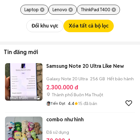
Laptop
Lenovo
ThinkPad T400
Đổi khu vực
Xóa tất cả bộ lọc
Tin đăng mới
Samsung Note 20 Ultra Like New
Galaxy Note 20 Ultra
256 GB
Hết bảo hành
2.300.000 đ
Thành phố Buôn Ma Thuột
1 phút trước
6
4.4
15
đã bán
Tiến Đạt
combo như hình
Đã sử dụng