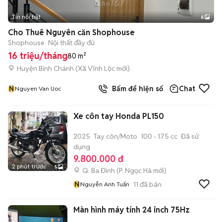
Tin nổi bật
6
+
2
Cho Thuê Nguyên căn Shophouse
Shophouse
Nội thất đầy đủ
16 triệu/tháng
80 m²
Huyện Bình Chánh
(
Xã Vĩnh Lộc
mới)
N
Bấm để hiện số
Chat
Nguyen Van Uoc
Xe côn tay Honda PL150
2025
Tay côn/Moto
100 - 175 cc
Đã sử
dụng
9.800.000 đ
2 phút trước
5
Q. Ba Đình
(
P. Ngọc Hà
mới)
N
11
đã bán
Nguyễn Anh Tuấn
Màn hình máy tính 24 inch 75Hz