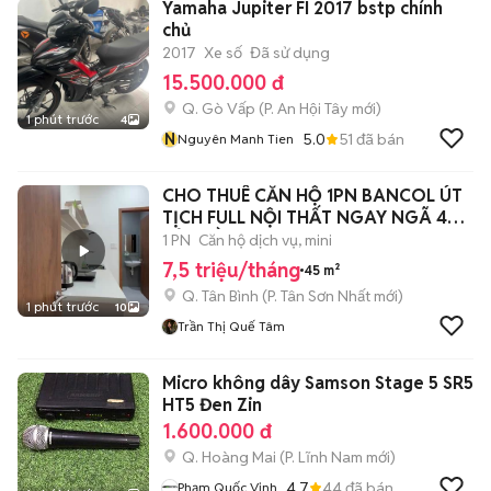
Yamaha Jupiter FI 2017 bstp chính
chủ
2017
Xe số
Đã sử dụng
15.500.000 đ
Q. Gò Vấp
(
P. An Hội Tây
mới)
1 phút trước
4
N
5.0
51
đã bán
Nguyên Manh Tien
CHO THUÊ CĂN HỘ 1PN BANCOL ÚT
TỊCH FULL NỘI THẤT NGAY NGÃ 4
BẢY HIỀN
1 PN
Căn hộ dịch vụ, mini
7,5 triệu/tháng
45 m²
Q. Tân Bình
(
P. Tân Sơn Nhất
mới)
1 phút trước
10
Trần Thị Quế Tâm
Micro không dây Samson Stage 5 SR5
HT5 Đen Zin
1.600.000 đ
Q. Hoàng Mai
(
P. Lĩnh Nam
mới)
4.7
44
đã bán
Phạm Quốc Vịnh