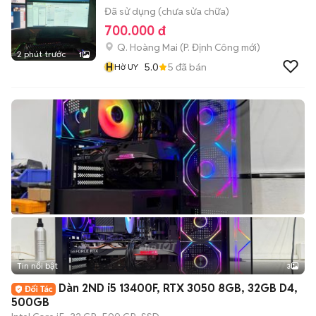
Đã sử dụng (chưa sửa chữa)
700.000 đ
Q. Hoàng Mai
(
P. Định Công
mới)
2 phút trước
1
H
5.0
5
đã bán
Hờ UY
Tin nổi bật
3
Dàn 2ND i5 13400F, RTX 3050 8GB, 32GB D4,
500GB