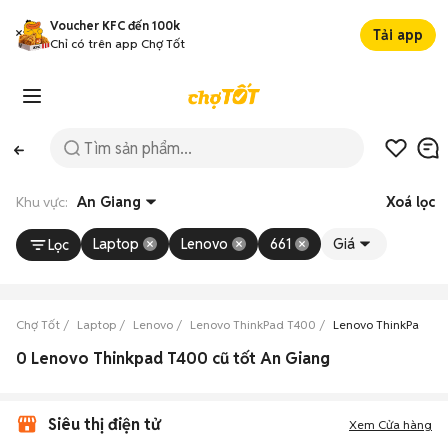
Voucher KFC đến 100k
Tải app
Chỉ có trên app Chợ Tốt
Khu vực:
An Giang
Xoá lọc
Laptop
Lenovo
661
Giá
Lọc
Chợ Tốt
Laptop
Lenovo
Lenovo ThinkPad T400
Lenovo ThinkPad T4
0 Lenovo Thinkpad T400 cũ tốt An Giang
Siêu thị điện tử
Xem Cửa hàng