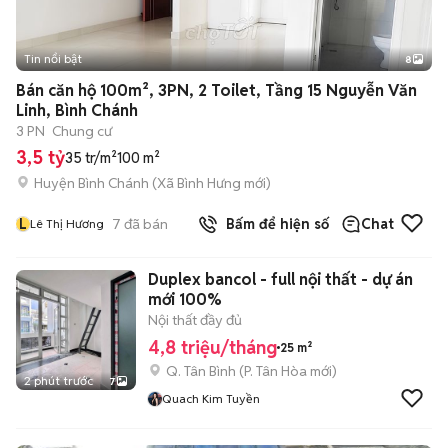
Tin nổi bật
8
+
2
Bán căn hộ 100m², 3PN, 2 Toilet, Tầng 15 Nguyễn Văn
Linh, Bình Chánh
3 PN
Chung cư
3,5 tỷ
35 tr/m²
100 m²
Huyện Bình Chánh
(
Xã Bình Hưng
mới)
L
7
đã bán
Bấm để hiện số
Chat
Lê Thị Hương
Duplex bancol - full nội thất - dự án
mới 100%
Nội thất đầy đủ
4,8 triệu/tháng
25 m²
Q. Tân Bình
(
P. Tân Hòa
mới)
2 phút trước
7
Quach Kim Tuyền