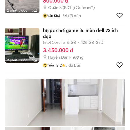
800.000 đ
Quận 5
(
P. Chợ Quán
mới)
2 phút trước
3
V
36
đã bán
Văn Khá
bộ pc chơi game i5. màn dell 23 ich
đẹp
Intel Core i5
8 GB
< 128 GB
SSD
3.450.000 đ
Huyện Đan Phượng
2 phút trước
3
t
2.2
3
đã bán
Tiến