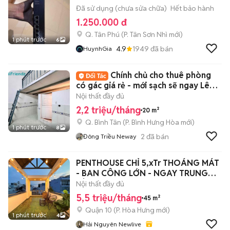
Đã sử dụng (chưa sửa chữa)
Hết bảo hành
1.250.000 đ
Q. Tân Phú
(
P. Tân Sơn Nhì
mới)
1 phút trước
6
4.9
1949
đã bán
HuynhGia
Chính chủ cho thuê phòng
có gác giá rẻ - mới sạch sẽ ngay Lê
Văn Quới
Nội thất đầy đủ
2,2 triệu/tháng
20 m²
Q. Bình Tân
(
P. Bình Hưng Hòa
mới)
1 phút trước
8
2
đã bán
Đông Triều Neway
PENTHOUSE CHỈ 5,xTr THOÁNG MÁT
- BAN CÔNG LỚN - NGAY TRUNG
TÂM Q10
Nội thất đầy đủ
5,5 triệu/tháng
45 m²
Quận 10
(
P. Hòa Hưng
mới)
1 phút trước
4
Hải Nguyên Newlive