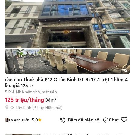
Tin nổi bật
7
+
2
cần cho thuê nhà P12 QTân Bình.DT 8x17 .1 trệt 1 hầm 4
lầu giá 125 tr
5 PN
Nhà mặt phố, mặt tiền
125 triệu/tháng
136 m²
Q. Tân Bình
(
P. Bảy Hiền
mới)
5.0
Bấm để hiện số
Chat
Lã Anh Tuấn