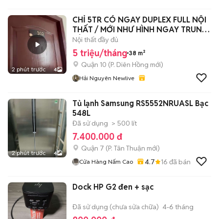
CHỈ 5TR CÓ NGAY DUPLEX FULL NỘI
THẤT / MỚI NHƯ HÌNH NGAY TRUNG
TÂM Q10
Nội thất đầy đủ
5 triệu/tháng
38 m²
Quận 10
(
P. Diên Hồng
mới)
2 phút trước
4
Hải Nguyên Newlive
Tủ lạnh Samsung RS5552NRUASL Bạc
548L
Đã sử dụng
> 500 lít
7.400.000 đ
Quận 7
(
P. Tân Thuận
mới)
2 phút trước
4
4.7
16
đã bán
Cửa Hàng Nấm Cao
Dock HP G2 đen + sạc
Đã sử dụng (chưa sửa chữa)
4-6 tháng