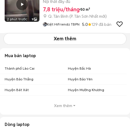
NGAY CV HOÀNG VĂN THỤ
Nội thất đầy đủ
7,8 triệu/tháng
50 m²
Q. Tân Bình
(
P. Tân Sơn Nhất
mới)
2 phút trước
9
5.0
129
đã bán
Kiệt HiFriendz TBPN
Xem thêm
Mua bán laptop
Thành phố Lào Cai
Huyện Bắc Hà
Huyện Bảo Thắng
Huyện Bảo Yên
Huyện Bát Xát
Huyện Mường Khương
Xem thêm
Dòng laptop