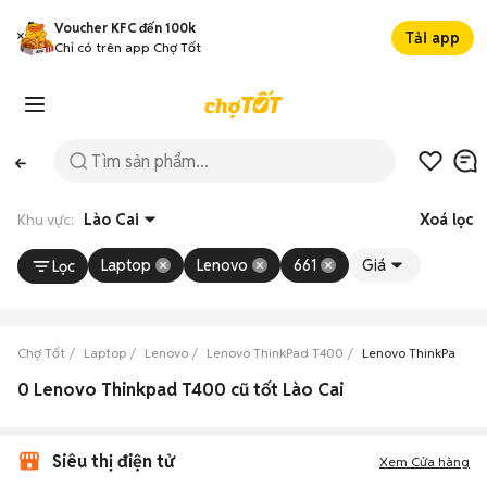
Voucher KFC đến 100k
Tải app
Chỉ có trên app Chợ Tốt
Khu vực:
Lào Cai
Xoá lọc
Laptop
Lenovo
661
Giá
Lọc
Chợ Tốt
Laptop
Lenovo
Lenovo ThinkPad T400
Lenovo ThinkPad T4
0 Lenovo Thinkpad T400 cũ tốt Lào Cai
Siêu thị điện tử
Xem Cửa hàng