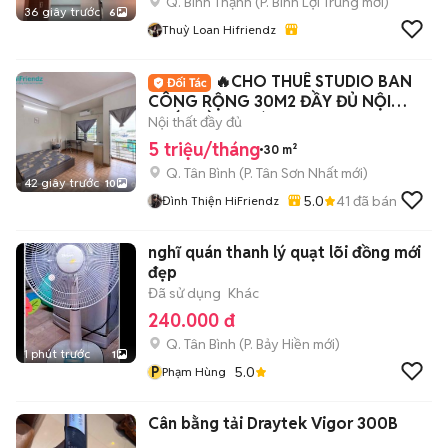
Q. Bình Thạnh
(
P. Bình Lợi Trung
mới)
36 giây trước
6
Thuỳ Loan Hifriendz
🔥CHO THUÊ STUDIO BAN
CÔNG RỘNG 30M2 ĐẦY ĐỦ NỘI
THẤT GẦN HOÀNG VĂN THỤ
Nội thất đầy đủ
5 triệu/tháng
30 m²
Q. Tân Bình
(
P. Tân Sơn Nhất
mới)
42 giây trước
10
5.0
41
đã bán
Đình Thiện HiFriendz
nghĩ quán thanh lý quạt lõi đồng mới
đẹp
Đã sử dụng
Khác
240.000 đ
Q. Tân Bình
(
P. Bảy Hiền
mới)
1 phút trước
1
P
5.0
Phạm Hùng
Cân bằng tải Draytek Vigor 300B