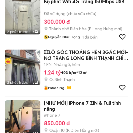
Bộ phát Wifi 4G Trắng 150Mbps USB
Đã sử dụng (chưa sửa chữa)
300.000 đ
Thành phố Biên Hòa
(
P. Long Hưng
mới)
2 phút trước
4
N
1
đã bán
Nguyễn Như Trọng
💥LÔ GÓC THOÁNG HẺM 3GÁC MỚI-
NƠ TRANG LONG BÌNH THẠNH CHỈ
1,24 t.ỉ (t.h
1 PN
Nhà ngõ, hẻm
1,24 tỷ
103 tr/m²
12 m²
Q. Bình Thạnh
2 phút trước
3
Panda Ng
[NHƯ MỚI] iPhone 7 ZIN & Full tính
năng
iPhone 7
850.000 đ
Quận 10
(
P. Diên Hồng
mới)