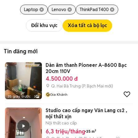
Laptop
Lenovo
ThinkPad T400
Đổi khu vực
Xóa tất cả bộ lọc
Tin đăng mới
Dàn âm thanh Pioneer A-8600 Bạc
20cm 110V
4.500.000 đ
Q. Hai Bà Trưng
(
P. Bạch Mai
mới)
G
Gia Khánh
35 giây trước
3
Studio cao cấp ngay Văn Lang cs2 ,
nội thất xịn
Nội thất cao cấp
6,3 triệu/tháng
35 m²