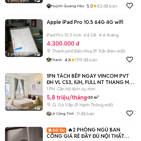
2 phút trước
6
5.0
82
đã bán
Huỳnh Quang Hào
Apple iPad Pro 10.5 64G 4G wifi
iPad Pro 10.5 inch
64 GB
4-6 tháng
4.300.000 đ
Thành phố Biên Hòa
(
P. Trấn Biên
mới)
2 phút trước
6
4.6
1119
đã bán
Thanh
1PN TÁCH BẾP NGAY VINCOM PVT
ĐH VL CS3, IUH, FULL NT THANG MÁY
AN NINH
1 PN
Căn hộ dịch vụ, mini
5,8 triệu/tháng
30 m²
Q. Gò Vấp
(
P. Hạnh Thông
mới)
2 phút trước
8
11
đã bán
Lê Công Tính
🔥2 PHÒNG NGỦ BAN
CÔNG GIÁ RẺ ĐẦY ĐỦ NỘI THẤT