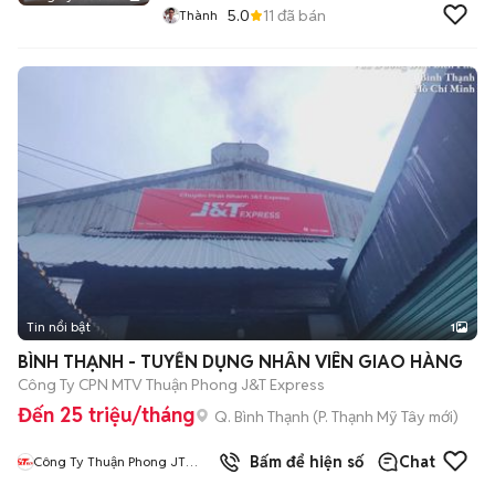
5.0
11
đã bán
Thành
Tin nổi bật
1
BÌNH THẠNH - TUYỂN DỤNG NHÂN VIÊN GIAO HÀNG
Công Ty CPN MTV Thuận Phong J&T Express
Đến 25 triệu/tháng
Q. Bình Thạnh
(
P. Thạnh Mỹ Tây
mới)
Bấm để hiện số
Chat
Công Ty Thuận Phong JT
Express