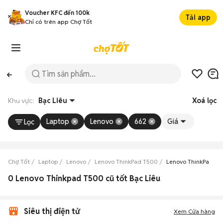
Voucher KFC đến 100k
Tải app
Chỉ có trên app Chợ Tốt
Khu vực:
Bạc Liêu
Xoá lọc
Laptop
Lenovo
662
Giá
Lọc
Chợ Tốt
Laptop
Lenovo
Lenovo ThinkPad T500
Lenovo ThinkPad T5
0 Lenovo Thinkpad T500 cũ tốt Bạc Liêu
Siêu thị điện tử
Xem Cửa hàng