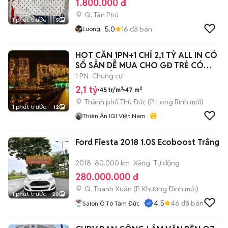
1.800.000 đ
Q. Tân Phú
1 phút trước
5
5.0
16
đã bán
Luong
HOT CĂN 1PN+1 CHỈ 2,1 TỶ ALL IN CÓ
SỔ SẴN DỄ MUA CHO GĐ TRẺ CÓ
CON NHỎ
1 PN
Chung cư
2,1 tỷ
45 tr/m²
47 m²
Thành phố Thủ Đức
(
P. Long Bình
mới)
1 phút trước
12
Thiên Ân IQI Việt Nam
Ford Fiesta 2018 1.0S Ecoboost Trắng
2018
80.000 km
Xăng
Tự động
280.000.000 đ
Q. Thanh Xuân
(
P. Khương Đình
mới)
1 phút trước
20
4.5
46
đã bán
Salon Ô Tô Tâm Đức