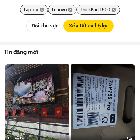
Laptop
Lenovo
ThinkPad T500
Đổi khu vực
Xóa tất cả bộ lọc
Tin đăng mới
Tin nổi bật
2