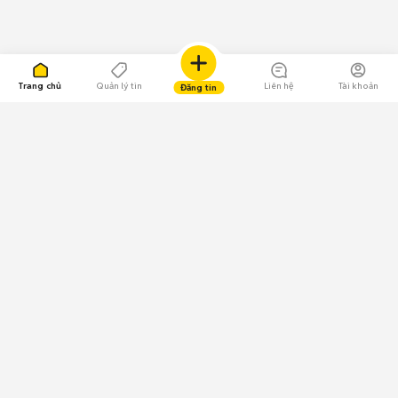
Trang chủ
Quản lý tin
Liên hệ
Tài khoản
Đăng tin
109.000 Bình chọn
Tải ứng dụng Chợ Tốt
Về Chợ Tốt
Quy chế sàn
Chính sách bảo mật
Giải quyết tranh chấp
CÔNG TY TNHH CHỢ TỐT - Người đại diện theo pháp luật:
Nguyễn Trọng Tấn; GPDKKD: 0312120782 do Sở KH & ĐT TP.HCM cấp ngày
11/01/2013;
GPMXH: 185/GP-BTTTT do Bộ Thông tin và Truyền thông
cấp ngày 09/07/2024 - Chịu trách nhiệm
nội dung: Trần Hoàng Ly.
Chính sách sử dụng