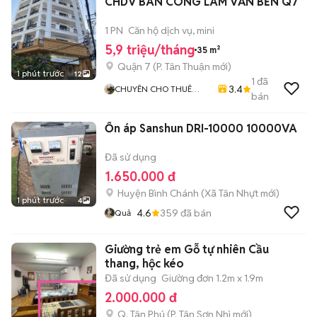
CHDV BAN CÔNG LÂM VĂN BỀN Q7
1 PN
Căn hộ dịch vụ, mini
5,9 triệu/tháng
35 m²
Quận 7
(
P. Tân Thuận
mới)
1 phút trước
12
1
đã
3.4
CHUYÊN CHO THUÊ
bán
CĂN HỘ - VĂN PHÒNG
,MẶT BẰNG QUẬN 7
Ổn áp Sanshun DRI-10000 10000VA
Đã sử dụng
1.650.000 đ
Huyện Bình Chánh
(
Xã Tân Nhựt
mới)
1 phút trước
4
4.6
359
đã bán
Quả
Giường trẻ em Gỗ tự nhiên Cầu
thang, hộc kéo
Đã sử dụng
Giường đơn 1.2m x 1.9m
2.000.000 đ
Q. Tân Phú
(
P. Tân Sơn Nhì
mới)