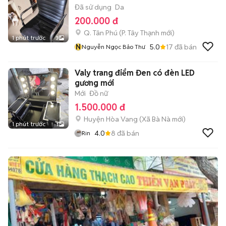
Đã sử dụng
Da
200.000 đ
Q. Tân Phú
(
P. Tây Thạnh
mới)
1 phút trước
3
N
5.0
17
đã bán
Nguyễn Ngọc Bảo Thư
Valy trang điểm Đen có đèn LED
gương mới
Mới
Đồ nữ
1.500.000 đ
Huyện Hòa Vang
(
Xã Bà Nà
mới)
1 phút trước
1
4.0
8
đã bán
Rin