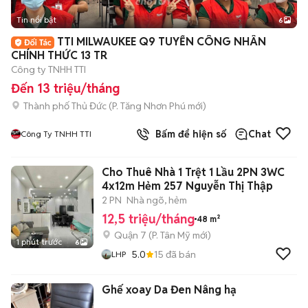
Tin nổi bật
6
+
2
TTI MILWAUKEE Q9 TUYỂN CÔNG NHÂN
CHÍNH THỨC 13 TR
Công ty TNHH TTI
Đến 13 triệu/tháng
Thành phố Thủ Đức
(
P. Tăng Nhơn Phú
mới)
Bấm để hiện số
Chat
Công Ty TNHH TTI
Cho Thuê Nhà 1 Trệt 1 Lầu 2PN 3WC
4x12m Hẻm 257 Nguyễn Thị Thập
2 PN
Nhà ngõ, hẻm
12,5 triệu/tháng
48 m²
Quận 7
(
P. Tân Mỹ
mới)
1 phút trước
6
5.0
15
đã bán
LHP
Ghế xoay Da Đen Nâng hạ