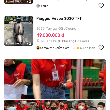
1 phút trước
6
Diệulê
Piaggio Vespa 2020 TFT
2020
Tay ga
Đã sử dụng
49.000.000 đ
Q. Tân Phú
(
P. Phú Thọ Hòa
mới)
1 phút trước
6
X
5.0
43
đã bán
Xemaytnt Chấm Com