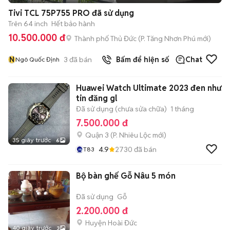
Tivi TCL 75P755 PRO đã sử dụng
Trên 64 inch
Hết bảo hành
10.500.000 đ
Thành phố Thủ Đức
(
P. Tăng Nhơn Phú
mới)
N
3
đã bán
Bấm để hiện số
Chat
Ngô Quốc Định
Huawei Watch Ultimate 2023 đen như
tin đăng gl
Đã sử dụng (chưa sửa chữa)
1 tháng
7.500.000 đ
Quận 3
(
P. Nhiêu Lộc
mới)
35 giây trước
6
4.9
2730
đã bán
T83
Bộ bàn ghế Gỗ Nâu 5 món
Đã sử dụng
Gỗ
2.200.000 đ
Huyện Hoài Đức
40 giây trước
3