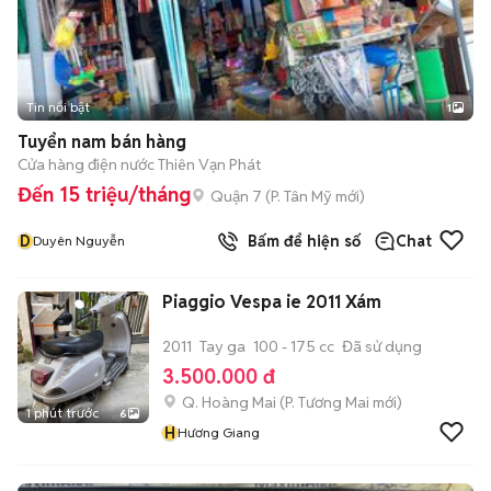
Tin nổi bật
1
Tuyển nam bán hàng
Cửa hàng điện nước Thiên Vạn Phát
Đến 15 triệu/tháng
Quận 7
(
P. Tân Mỹ
mới)
D
Bấm để hiện số
Chat
Duyên Nguyễn
Piaggio Vespa ie 2011 Xám
2011
Tay ga
100 - 175 cc
Đã sử dụng
3.500.000 đ
Q. Hoàng Mai
(
P. Tương Mai
mới)
1 phút trước
6
H
Hương Giang