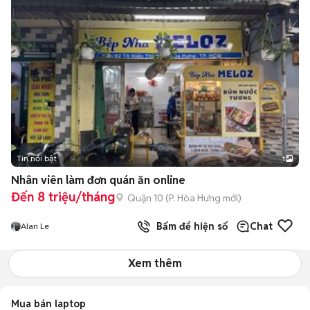
Tin nổi bật
1
Nhân viên làm đơn quán ăn online
Đến 8 triệu/tháng
Quận 10
(
P. Hòa Hưng
mới)
Bấm để hiện số
Chat
Alan Le
Xem thêm
Mua bán laptop