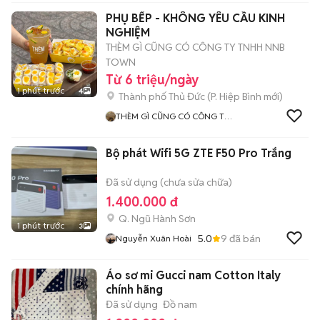
PHỤ BẾP - KHÔNG YÊU CẦU KINH
NGHIỆM
THÈM GÌ CŨNG CÓ CÔNG TY TNHH NNB
TOWN
Từ 6 triệu/ngày
1 phút trước
4
Thành phố Thủ Đức
(
P. Hiệp Bình
mới)
THÈM GÌ CŨNG CÓ CÔNG TY
TNHH NNB TOWN
Bộ phát Wifi 5G ZTE F50 Pro Trắng
Đã sử dụng (chưa sửa chữa)
1.400.000 đ
Q. Ngũ Hành Sơn
1 phút trước
3
5.0
9
đã bán
Nguyễn Xuân Hoài
Áo sơ mi Gucci nam Cotton Italy
chính hãng
Đã sử dụng
Đồ nam