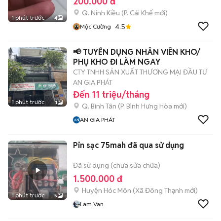
200.000 đ
Q. Ninh Kiều
(
P. Cái Khế
mới)
1 phút trước
4
4.5
Mộc Cường
📢 TUYỂN DỤNG NHÂN VIÊN KHO/
PHỤ KHO ĐI LÀM NGAY
CTY TNHH SẢN XUẤT THƯƠNG MẠI ĐẦU TƯ
AN GIA PHÁT
Đến 11 triệu/tháng
1 phút trước
1
Q. Bình Tân
(
P. Bình Hưng Hòa
mới)
AN GIA PHÁT
Pin sạc 75mah đã qua sử dụng
Đã sử dụng (chưa sửa chữa)
1.500.000 đ
Huyện Hóc Môn
(
Xã Đông Thạnh
mới)
1 phút trước
5
Lam Van