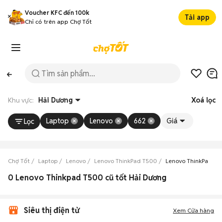
Voucher KFC đến 100k
Tải app
Chỉ có trên app Chợ Tốt
Khu vực:
Hải Dương
Xoá lọc
Laptop
Lenovo
662
Giá
Lọc
Chợ Tốt
Laptop
Lenovo
Lenovo ThinkPad T500
Lenovo ThinkPad T5
0 Lenovo Thinkpad T500 cũ tốt Hải Dương
Siêu thị điện tử
Xem Cửa hàng