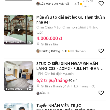
205
đã
4.7
Cửa Hàng Xe Máy Văn
bán
Phúc
Mùa đầu to dài nết lực GL Than thuần
nha ae!
Chim Chào Mào
Chim non (dưới 3 tháng
tuổi)
4.000.000 đ
1 phút trước
2
Q. Bình Tân
5.0
33
đã bán
Khương Dương
STUDIO SIÊU XINH NGAY ĐH VĂN
LANG CS3 - 40M2 - FULL NT -BAN
CÔNG RIÊNG
1 PN
Căn hộ dịch vụ, mini
6,2 triệu/tháng
40 m²
Q. Bình Thạnh
(
P. Bình Lợi Trung
mới)
1 phút trước
6
Trần Tài
Tuyển NHÂN VIÊN TRỰC