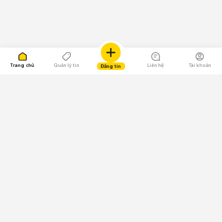
Trang chủ
Quản lý tin
Liên hệ
Tài khoản
Đăng tin
109.000 Bình chọn
Tải ứng dụng Chợ Tốt
Về Chợ Tốt
Quy chế sàn
Chính sách bảo mật
Giải quyết tranh chấp
CÔNG TY TNHH CHỢ TỐT - Người đại diện theo pháp luật:
Nguyễn Trọng Tấn; GPDKKD: 0312120782 do Sở KH & ĐT TP.HCM cấp ngày
11/01/2013;
GPMXH: 185/GP-BTTTT do Bộ Thông tin và Truyền thông