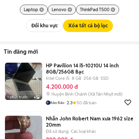
Laptop
Lenovo
ThinkPad T500
Đổi khu vực
Xóa tất cả bộ lọc
Tin đăng mới
HP Pavilion 14 i5-10210U 14 inch
8GB/256GB Bạc
Intel Core i5
8 GB
256 GB
SSD
4.200.000 đ
Huyện Bình Chánh
(
Xã Tân Nhựt
mới)
1 phút trước
6
2.3
50
đã bán
Bảo Bảo
Nhẫn John Robert Nam xưa 1962 size
20mm
Đã sử dụng
Các loại khác