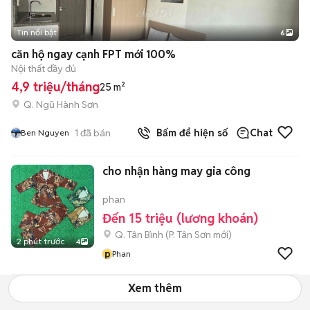
Tin nổi bật
6
+
2
căn hộ ngay cạnh FPT mới 100%
Nội thất đầy đủ
4,9 triệu/tháng
25 m²
Q. Ngũ Hành Sơn
1
đã bán
Bấm để hiện số
Chat
Ben Nguyen
cho nhận hàng may gia công
phan
Đến 15 triệu (lương khoán)
Q. Tân Bình
(
P. Tân Sơn
mới)
2 phút trước
4
p
Phan
Xem thêm