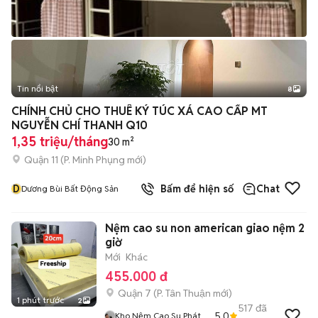
Tin nổi bật
8
+
2
CHÍNH CHỦ CHO THUÊ KÝ TÚC XÁ CAO CẤP MT
NGUYỄN CHÍ THANH Q10
1,35 triệu/tháng
30 m²
Quận 11
(
P. Minh Phụng
mới)
D
Bấm để hiện số
Chat
Dương Bùi Bất Động Sản
Nệm cao su non american giao nệm 2
giờ
Mới
Khác
455.000 đ
Quận 7
(
P. Tân Thuận
mới)
1 phút trước
2
517
đã
5.0
Kho Nệm Cao Su Phát