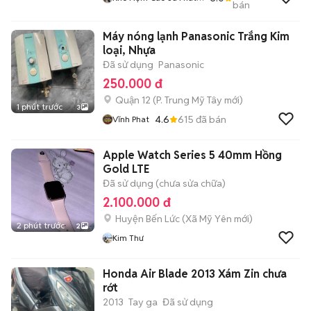
bán
Tài
Máy nóng lạnh Panasonic Trắng Kim
loại, Nhựa
Đã sử dụng
Panasonic
250.000 đ
Quận 12
(
P. Trung Mỹ Tây
mới)
1 phút trước
3
4.6
615
đã bán
Vĩnh Phat
Apple Watch Series 5 40mm Hồng
Gold LTE
Đã sử dụng (chưa sửa chữa)
2.100.000 đ
Huyện Bến Lức
(
Xã Mỹ Yên
mới)
2 phút trước
2
Kim Thư
Honda Air Blade 2013 Xám Zin chưa
rớt
2013
Tay ga
Đã sử dụng