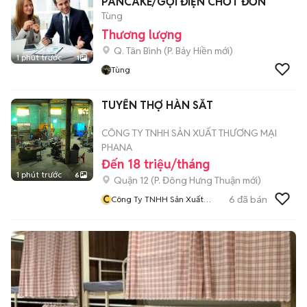
PANCAKE/GỌI ĐIỆN CHỐT ĐƠN
Tùng
Thương lượng
Q. Tân Bình
(
P. Bảy Hiền
mới)
1 phút trước
1
Tùng
TUYỂN THỢ HÀN SẮT
CÔNG TY TNHH SẢN XUẤT THƯƠNG MẠI
PHANA
Đến 18 triệu/tháng
1 phút trước
6
Quận 12
(
P. Đông Hưng Thuận
mới)
C
6
đã bán
Công Ty TNHH Sản Xuất
Thương Mại PhaNa