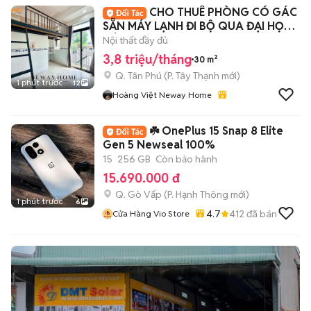
CHO THUÊ PHÒNG CÓ GÁC
SẴN MÁY LẠNH ĐI BỘ QUA ĐẠI HỌC
CÔNG THƯƠNG -HUIT
Nội thất đầy đủ
3,8 triệu/tháng
30 m²
Q. Tân Phú
(
P. Tây Thạnh
mới)
1 phút trước
12
Hoàng Việt Neway Home
☘️ OnePlus 15 Snap 8 Elite
Gen 5 Newseal 100%
15
256 GB
Còn bảo hành
15.690.000 đ
Q. Gò Vấp
(
P. Hạnh Thông
mới)
1 phút trước
6
4.7
412
đã bán
Cửa Hàng Vio Store