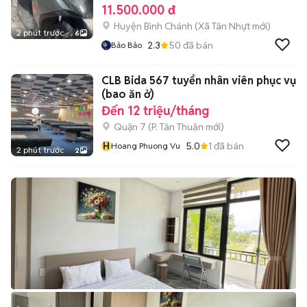
11.500.000 đ
Huyện Bình Chánh
(
Xã Tân Nhựt
mới)
2 phút trước
6
2.3
50
đã bán
Bảo Bảo
CLB Bida 567 tuyển nhân viên phục vụ
(bao ăn ở)
Đến 12 triệu/tháng
Quận 7
(
P. Tân Thuận
mới)
H
5.0
1
đã bán
Hoang Phuong Vu
2 phút trước
2