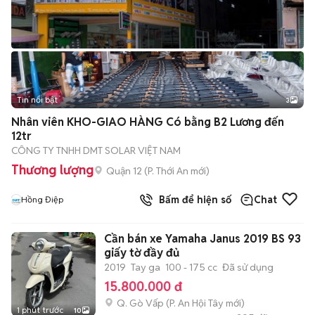
Tin nổi bật
3
Nhân viên KHO-GIAO HÀNG Có bằng B2 Lương đến
12tr
CÔNG TY TNHH DMT SOLAR VIỆT NAM
Thương lượng
Quận 12
(
P. Thới An
mới)
Bấm để hiện số
Chat
Hồng Điệp
Cần bán xe Yamaha Janus 2019 BS 93
giấy tờ đầy đủ
2019
Tay ga
100 - 175 cc
Đã sử dụng
15.800.000 đ
Q. Gò Vấp
(
P. An Hội Tây
mới)
1 phút trước
10