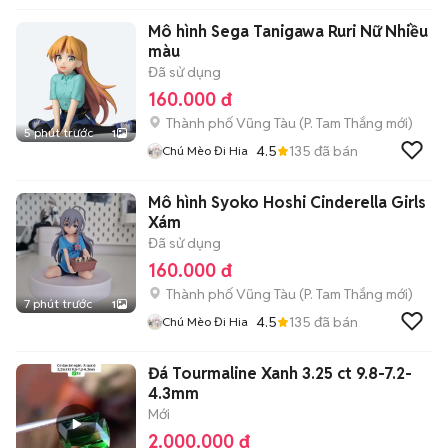
Mô hình Sega Tanigawa Ruri Nữ Nhiều
màu
Đã sử dụng
160.000 đ
Thành phố Vũng Tàu
(
P. Tam Thắng
mới)
5 phút trước
1
4.5
135
đã bán
Chú Mèo Đi Hia
Mô hình Syoko Hoshi Cinderella Girls
Xám
Đã sử dụng
160.000 đ
Thành phố Vũng Tàu
(
P. Tam Thắng
mới)
7 phút trước
1
4.5
135
đã bán
Chú Mèo Đi Hia
Đá Tourmaline Xanh 3.25 ct 9.8-7.2-
4.3mm
Mới
2.000.000 đ