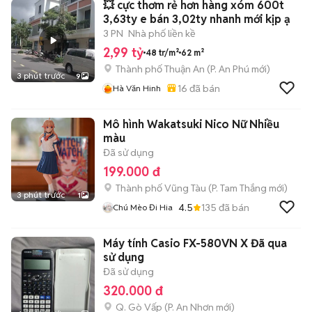
💥 cực thơm rẻ hơn hàng xóm 600t
3,63ty e bán 3,02ty nhanh mới kịp ạ
3 PN
Nhà phố liền kề
2,99 tỷ
48 tr/m²
62 m²
Thành phố Thuận An
(
P. An Phú
mới)
3 phút trước
9
16
đã bán
Hà Văn Hinh
Mô hình Wakatsuki Nico Nữ Nhiều
màu
Đã sử dụng
199.000 đ
Thành phố Vũng Tàu
(
P. Tam Thắng
mới)
3 phút trước
1
4.5
135
đã bán
Chú Mèo Đi Hia
Máy tính Casio FX-580VN X Đã qua
sử dụng
Đã sử dụng
320.000 đ
Q. Gò Vấp
(
P. An Nhơn
mới)