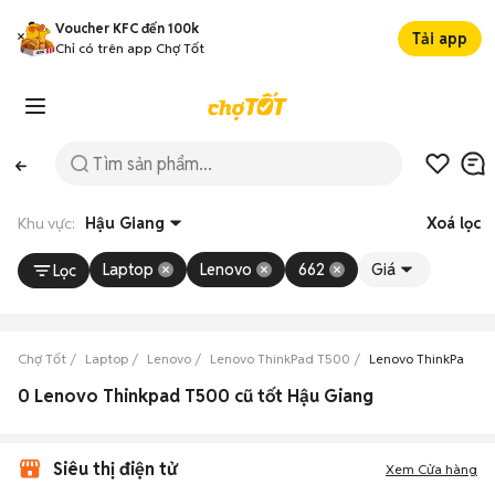
Voucher KFC đến 100k
Tải app
Chỉ có trên app Chợ Tốt
Khu vực:
Hậu Giang
Xoá lọc
Laptop
Lenovo
662
Giá
Lọc
Chợ Tốt
Laptop
Lenovo
Lenovo ThinkPad T500
Lenovo ThinkPad T5
0 Lenovo Thinkpad T500 cũ tốt Hậu Giang
Siêu thị điện tử
Xem Cửa hàng