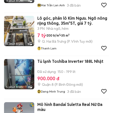
4 phút trước
3
M
3
đã bán
Mai Trần Lan Anh
Lô góc, phân lô Kim Ngưu. Ngõ nông
rộng thông, 35m*5T, giá 7 tỷ.
3 PN
Nhà ngõ, hẻm
7 tỷ
200 tr/m²
35 m²
Q. Hai Bà Trưng
(
P. Vĩnh Tuy
mới)
4 phút trước
5
T
Thanh Lam
Tủ lạnh Toshiba Inverter 188L Nhật
Đã sử dụng
150 - 199 lít
900.000 đ
Quận 8
(
P. Bình Đông
mới)
5 phút trước
3
D
3
đã bán
Dang Minh Trung
Mô hình Bandai Suletta Real Nữ Đa
màu