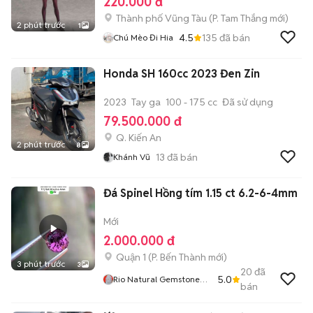
220.000 đ
Thành phố Vũng Tàu
(
P. Tam Thắng
mới)
2 phút trước
1
4.5
135
đã bán
Chú Mèo Đi Hia
Honda SH 160cc 2023 Đen Zin
2023
Tay ga
100 - 175 cc
Đã sử dụng
79.500.000 đ
Q. Kiến An
2 phút trước
8
13
đã bán
Khánh Vũ
Đá Spinel Hồng tím 1.15 ct 6.2-6-4mm
Mới
2.000.000 đ
Quận 1
(
P. Bến Thành
mới)
3 phút trước
3
20
đã
5.0
Rio Natural Gemstone
bán
Jewelry