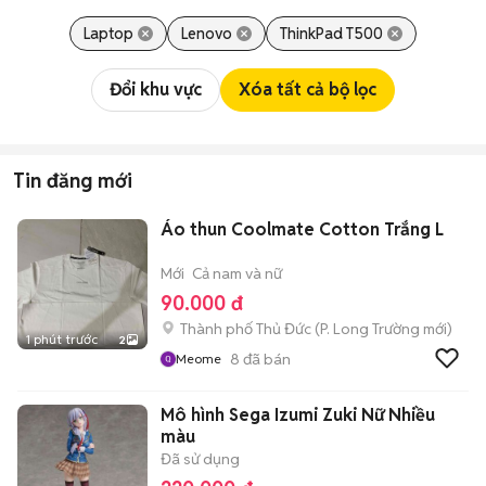
Laptop
Lenovo
ThinkPad T500
Đổi khu vực
Xóa tất cả bộ lọc
Tin đăng mới
Áo thun Coolmate Cotton Trắng L
Mới
Cả nam và nữ
90.000 đ
Thành phố Thủ Đức
(
P. Long Trường
mới)
1 phút trước
2
8
đã bán
Meome
Mô hình Sega Izumi Zuki Nữ Nhiều
màu
Đã sử dụng