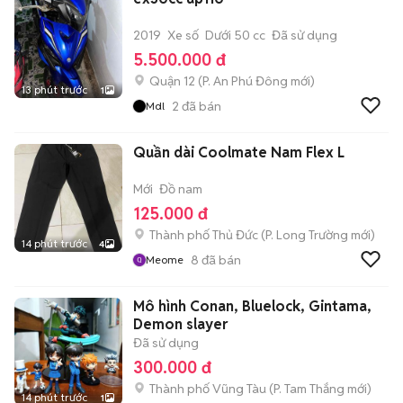
2019
Xe số
Dưới 50 cc
Đã sử dụng
5.500.000 đ
Quận 12
(
P. An Phú Đông
mới)
13 phút trước
1
2
đã bán
Mdl
Quần dài Coolmate Nam Flex L
Mới
Đồ nam
125.000 đ
Thành phố Thủ Đức
(
P. Long Trường
mới)
14 phút trước
4
8
đã bán
Meome
Mô hình Conan, Bluelock, Gintama,
Demon slayer
Đã sử dụng
300.000 đ
Thành phố Vũng Tàu
(
P. Tam Thắng
mới)
14 phút trước
1