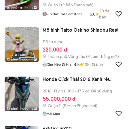
Quận 1
(
P. Bến Thành
mới)
10 phút trước
3
20
đã
5.0
Rio Natural Gemstone
bán
Jewelry
Mô hình Taito Oshino Shinobu Real
Đã sử dụng
220.000 đ
Thành phố Vũng Tàu
(
P. Tam Thắng
mới)
12 phút trước
1
4.5
135
đã bán
Chú Mèo Đi Hia
Honda Click Thái 2016 Xanh rêu
2016
Tay ga
100 - 175 cc
Đã sử dụng
55.000.000 đ
Quận 11
(
P. Minh Phụng
mới)
13 phút trước
5
Hãi Sìpo
ex50cc up110