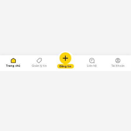
Trang chủ
Quản lý tin
Liên hệ
Tài khoản
Đăng tin
109.000 Bình chọn
Tải ứng dụng Chợ Tốt
Về Chợ Tốt
Quy chế sàn