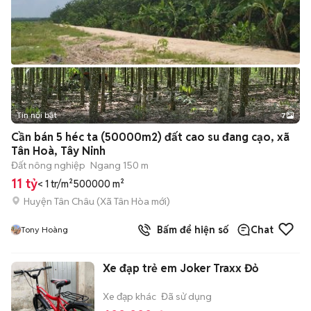
Tin nổi bật
7
+
2
Cần bán 5 héc ta (50000m2) đất cao su đang cạo, xã
Tân Hoà, Tây Ninh
Đất nông nghiệp
Ngang 150 m
11 tỷ
< 1 tr/m²
500000 m²
Huyện Tân Châu
(
Xã Tân Hòa
mới)
Bấm để hiện số
Chat
Tony Hoàng
Xe đạp trẻ em Joker Traxx Đỏ
Xe đạp khác
Đã sử dụng