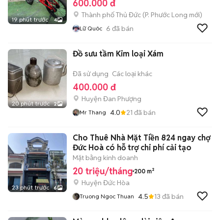
600.000 đ
Thành phố Thủ Đức
(
P. Phước Long
mới)
19 phút trước
4
6
đã bán
Lữ Quôc
Đồ sưu tầm Kim loại Xám
Đã sử dụng
Các loại khác
400.000 đ
Huyện Đan Phượng
20 phút trước
2
4.0
21
đã bán
Mr Thang
Cho Thuê Nhà Mặt Tiền 824 ngay chợ
Đức Hoà có hỗ trợ chi phí cải tạo
Mặt bằng kinh doanh
20 triệu/tháng
200 m²
Huyện Đức Hòa
23 phút trước
6
4.5
13
đã bán
Truong Ngoc Thuan