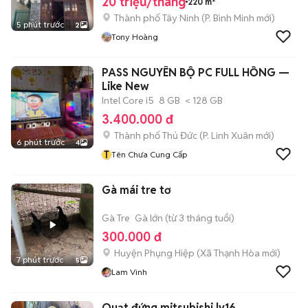
20 triệu/tháng
220 m²
Thành phố Tây Ninh
(
P. Bình Minh
mới)
5 phút trước
2
Tony Hoàng
PASS NGUYÊN BỘ PC FULL HỒNG —
Like New
Intel Core i5
8 GB
< 128 GB
3.400.000 đ
Thành phố Thủ Đức
(
P. Linh Xuân
mới)
6 phút trước
4
T
Tên Chưa Cung Cấp
Gà mái tre tơ
Gà Tre
Gà lớn (từ 3 tháng tuổi)
300.000 đ
Huyện Phụng Hiệp
(
Xã Thạnh Hòa
mới)
7 phút trước
5
Lam Vinh
Quạt đứng mitsubishi lv16