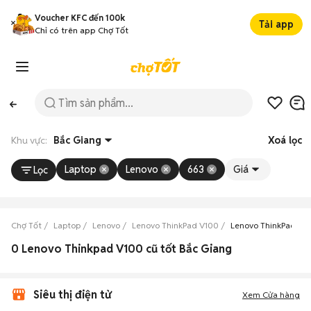
Voucher KFC đến 100k
Tải app
Chỉ có trên app Chợ Tốt
Khu vực:
Bắc Giang
Xoá lọc
Laptop
Lenovo
663
Giá
Lọc
Chợ Tốt
Laptop
Lenovo
Lenovo ThinkPad V100
Lenovo ThinkPad V1
0 Lenovo Thinkpad V100 cũ tốt Bắc Giang
Siêu thị điện tử
Xem Cửa hàng