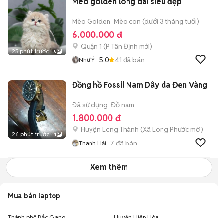
Mèo golden lông dài siêu đẹp
Mèo Golden
Mèo con (dưới 3 tháng tuổi)
6.000.000 đ
Quận 1
(
P. Tân Định
mới)
25 phút trước
6
5.0
41
đã bán
Như Ý
Đồng hồ Fossil Nam Dây da Đen Vàng
Đã sử dụng
Đồ nam
1.800.000 đ
Huyện Long Thành
(
Xã Long Phước
mới)
26 phút trước
1
7
đã bán
Thanh Hải
Xem thêm
Mua bán laptop
Thành phố Bắc Giang
Huyện Hiệp Hòa