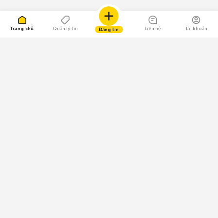
Trang chủ
Quản lý tin
Liên hệ
Tài khoản
Đăng tin
109.000 Bình chọn
Tải ứng dụng Chợ Tốt
Về Chợ Tốt
Quy chế sàn
Chính sách bảo mật
Giải quyết tranh chấp
CÔNG TY TNHH CHỢ TỐT - Người đại diện theo pháp luật:
Nguyễn Trọng Tấn; GPDKKD: 0312120782 do Sở KH & ĐT TP.HCM cấp ngày
11/01/2013;
GPMXH: 185/GP-BTTTT do Bộ Thông tin và Truyền thông
cấp ngày 09/07/2024 - Chịu trách nhiệm
nội dung: Trần Hoàng Ly.
Chính sách sử dụng
Địa chỉ: Tầng 18, Toà nhà UOA, Số 6 đường Tân Trào, Phường Tân Mỹ,
Thành phố Hồ Chí Minh, Việt Nam;