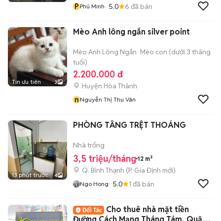
P
5.0
6
đã bán
Phú Minh
Mèo Anh lông ngắn silver point
Mèo Anh Lông Ngắn
Mèo con (dưới 3 tháng
tuổi)
2.200.000 đ
Tin ưu tiên
3
Huyện Hòa Thành
n
Nguyễn Thị Thu Vân
PHÒNG TẦNG TRỆT THOÁNG
Nhà trống
3,5 triệu/tháng
12 m²
Q. Bình Thạnh
(
P. Gia Định
mới)
13 phút trước
4
5.0
1
đã bán
Ngo Hong
Cho thuê nhà mặt tiền
Đường Cách Mạng Tháng Tám, Quận