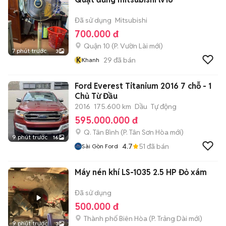
Đã sử dụng
Mitsubishi
700.000 đ
Quận 10
(
P. Vườn Lài
mới)
7 phút trước
3
K
29
đã bán
Khanh
Ford Everest Titanium 2016 7 chỗ - 1
Chủ Từ Đầu
2016
175.600 km
Dầu
Tự động
595.000.000 đ
Q. Tân Bình
(
P. Tân Sơn Hòa
mới)
9 phút trước
16
4.7
51
đã bán
Sài Gòn Ford
Máy nén khí LS-1035 2.5 HP Đỏ xám
Đã sử dụng
500.000 đ
Thành phố Biên Hòa
(
P. Trảng Dài
mới)
9 phút trước
3