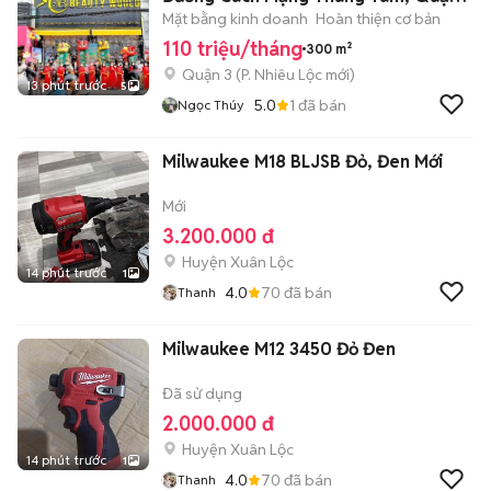
3. DT: 10x30m.
Mặt bằng kinh doanh
Hoàn thiện cơ bản
110 triệu/tháng
300 m²
Quận 3
(
P. Nhiêu Lộc
mới)
13 phút trước
5
5.0
1
đã bán
Ngọc Thúy
Milwaukee M18 BLJSB Đỏ, Đen Mới
Mới
3.200.000 đ
Huyện Xuân Lộc
14 phút trước
1
4.0
70
đã bán
Thanh
Milwaukee M12 3450 Đỏ Đen
Đã sử dụng
2.000.000 đ
Huyện Xuân Lộc
14 phút trước
1
4.0
70
đã bán
Thanh