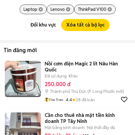
Laptop
Lenovo
ThinkPad V100
Đổi khu vực
Xóa tất cả bộ lọc
Tin đăng mới
Nồi cơm điện Magic 2 lít Nâu Hàn
Quốc
Đã sử dụng
Khác
250.000 đ
Thành phố Thủ Đức
(
P. Long Phước
mới)
1 phút trước
3
T
4.4
28
đã bán
Tila Tran
Cần cho thuê nhà mặt tiền kinh
doanh TP Tây Ninh
Mặt bằng kinh doanh
Nội thất đầy đủ