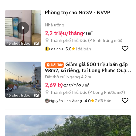
Phòng trọ cho Nứ SV - NVVP
Nhà trống
2,2 triệu/tháng
11 m²
Thành phố Thủ Đức
(
P. Bình Trưng
mới)
16 phút trước
3
L
5.0
1
đã bán
Lê Châu
Giảm giá 500 triệu bán gấp
98m2, sổ riêng, tại Long Phước Quận
9, HCM
Đất thổ cư
Ngang 4,2 m
2,69 tỷ
27 tr/m²
98 m²
Thành phố Thủ Đức
(
P. Long Phước
mới)
16 phút trước
3
4.0
7
đã bán
Nguyễn Linh Giang