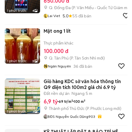
650.000 đ
Q. Đống Đa
(
P. Văn Miếu - Quốc Tử Giám
mới)
1 phút trước
4
L
5.0
55
đã bán
Lai Viet
Mật ong 1 lít
Thực phẩm khác
100.000 đ
Q. Tân Phú
(
P. Tân Sơn Nhì
mới)
1 phút trước
2
N
36
đã bán
Ngân Nguyên
Giỏ hàng KDC sở văn hóa thông tin
Q9 diện tích 100m2 giá chỉ 6.9 tỷ
Đất nền dự án
Ngang 5 m
6,9 tỷ
69 tr/m²
100 m²
Thành phố Thủ Đức
(
P. Phước Long
mới)
1 phút trước
3
BĐS Nguyễn Quốc Dũng903
KỸ THUẬT LẮP ĐẶT & BẢO TRÌ HỆ