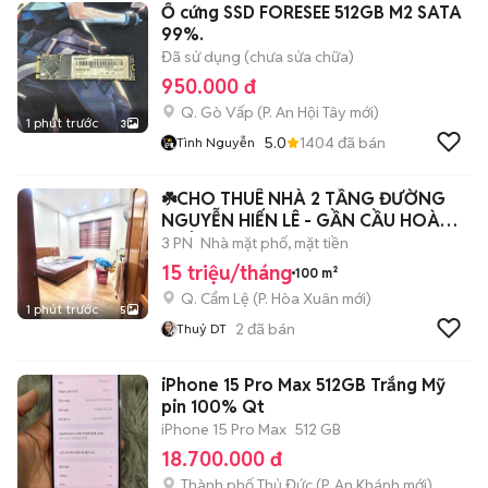
Ổ cứng SSD FORESEE 512GB M2 SATA
99%.
Đã sử dụng (chưa sửa chữa)
950.000 đ
Q. Gò Vấp
(
P. An Hội Tây
mới)
1 phút trước
3
5.0
1404
đã bán
Tình Nguyễn
☘️CHO THUÊ NHÀ 2 TẦNG ĐƯỜNG
NGUYỄN HIẾN LÊ - GẦN CẦU HOÀ
XUÂN
3 PN
Nhà mặt phố, mặt tiền
15 triệu/tháng
100 m²
Q. Cẩm Lệ
(
P. Hòa Xuân
mới)
1 phút trước
5
2
đã bán
Thuỷ DT
iPhone 15 Pro Max 512GB Trắng Mỹ
pin 100% Qt
iPhone 15 Pro Max
512 GB
18.700.000 đ
Thành phố Thủ Đức
(
P. An Khánh
mới)