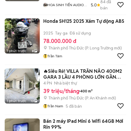
84
đã
5.0
HOA SINH TIẾN AUDIO
bán
GÒ VẤP
Honda SH125 2025 Xám Tự động ABS
2025
Tay ga
Đã sử dụng
78.000.000 đ
Thành phố Thủ Đức
(
P. Long Trường
mới)
1 phút trước
8
T
Trần Tâm
🔥Siêu Rẻ! VILLA TRẦN NÃO 400M2
GARA 3 LẦU 4 PHÒNG LỚN GẦN
SÔNG SÀI GÒN
4 PN
Nhà biệt thự
39 triệu/tháng
400 m²
Thành phố Thủ Đức
(
P. An Khánh
mới)
1 phút trước
12
T
5
đã bán
Trần Nam
Bán 2 máy IPad Mini 6 Wifi 64GB Mới
Rin 99%