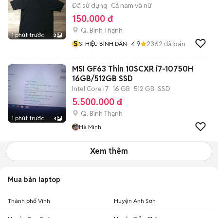
Đã sử dụng
Cả nam và nữ
150.000 đ
Q. Bình Thạnh
1 phút trước
2
S
4.9
2362
đã bán
SI HIỆU BÌNH DÂN
MSI GF63 Thin 10SCXR i7-10750H
16GB/512GB SSD
Intel Core i7
16 GB
512 GB
SSD
5.500.000 đ
Q. Bình Thạnh
1 phút trước
4
Hà Minh
Xem thêm
Mua bán laptop
Thành phố Vinh
Huyện Anh Sơn