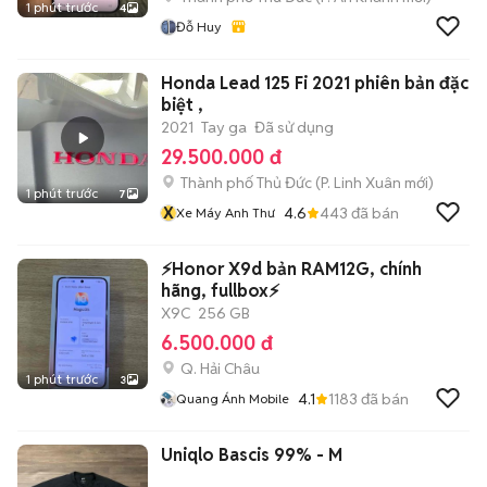
1 phút trước
4
Đỗ Huy
Honda Lead 125 Fi 2021 phiên bản đặc
biệt ,
2021
Tay ga
Đã sử dụng
29.500.000 đ
Thành phố Thủ Đức
(
P. Linh Xuân
mới)
1 phút trước
7
X
4.6
443
đã bán
Xe Máy Anh Thư
⚡️Honor X9d bản RAM12G, chính
hãng, fullbox⚡️
X9C
256 GB
6.500.000 đ
Q. Hải Châu
1 phút trước
3
4.1
1183
đã bán
Quang Ánh Mobile
Uniqlo Bascis 99% - M