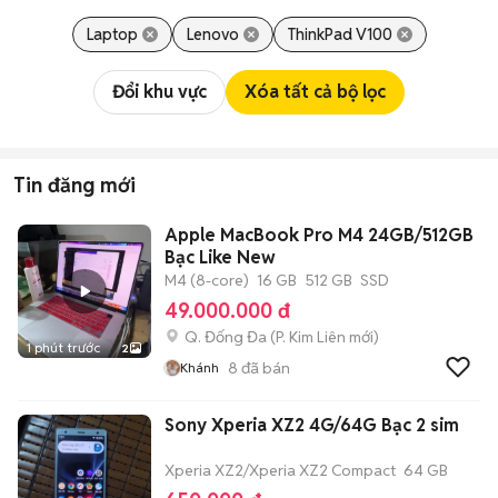
Laptop
Lenovo
ThinkPad V100
Đổi khu vực
Xóa tất cả bộ lọc
Tin đăng mới
Apple MacBook Pro M4 24GB/512GB
Bạc Like New
M4 (8-core)
16 GB
512 GB
SSD
49.000.000 đ
Q. Đống Đa
(
P. Kim Liên
mới)
1 phút trước
2
8
đã bán
Khánh
Sony Xperia XZ2 4G/64G Bạc 2 sim
Xperia XZ2/Xperia XZ2 Compact
64 GB