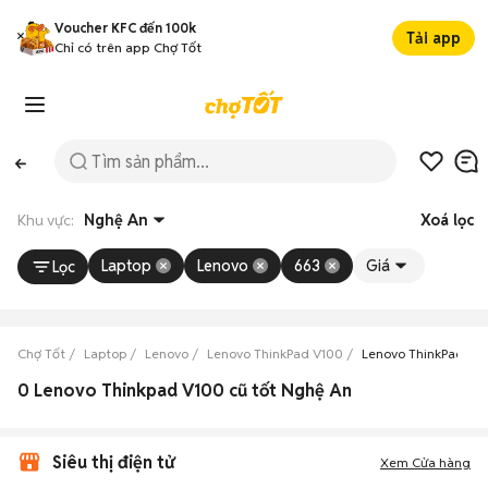
Voucher KFC đến 100k
Tải app
Chỉ có trên app Chợ Tốt
Khu vực:
Nghệ An
Xoá lọc
Laptop
Lenovo
663
Giá
Lọc
Chợ Tốt
Laptop
Lenovo
Lenovo ThinkPad V100
Lenovo ThinkPad V1
0 Lenovo Thinkpad V100 cũ tốt Nghệ An
Siêu thị điện tử
Xem Cửa hàng