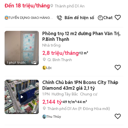
Đến 18 triệu/tháng
Thành phố Dĩ An
Bấm để hiện số
Chat
TUYỂN DỤNG GIAO HÀNG
NHANH MIỀN NAM
Phòng trọ 12 m2 đường Phan Văn Trị,
P.Bình Thạnh
Nhà trống
2,8 triệu/tháng
12 m²
Q. Bình Thạnh
1 phút trước
5
L
Lộc
Chính Chủ bán 1PN Bcons City Tháp
Diamond 43m2 giá 2,1 tỷ
1 PN
Hướng Tây Bắc
Chung cư
2,144 tỷ
49 tr/m²
44 m²
Thành phố Dĩ An
(
P. Đông Hòa
mới)
1 phút trước
5
Thu Thủy