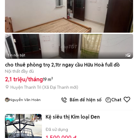
Tin nổi bật
3
cho thuê phòng trọ 2,1tr ngay cầu Hữu Hoà full đồ
Nội thất đầy đủ
2,1 triệu/tháng
19 m²
Huyện Thanh Trì
(
Xã Đại Thanh
mới)
Bấm để hiện số
Chat
Nguyễn Văn Hoàn
Kệ siêu thị Kim loại Đen
Đã sử dụng
1.500.000 đ