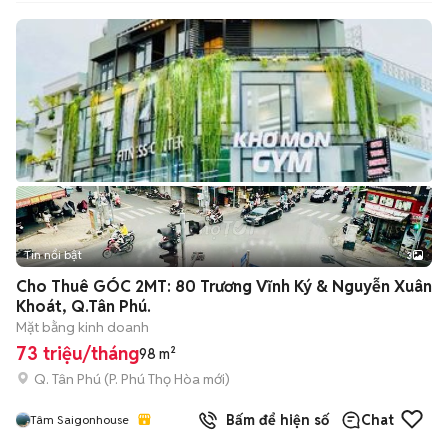
Tin nổi bật
3
Cho Thuê GÓC 2MT: 80 Trương Vĩnh Ký & Nguyễn Xuân
Khoát, Q.Tân Phú.
Mặt bằng kinh doanh
73 triệu/tháng
98 m²
Q. Tân Phú
(
P. Phú Thọ Hòa
mới)
Bấm để hiện số
Chat
Tâm Saigonhouse