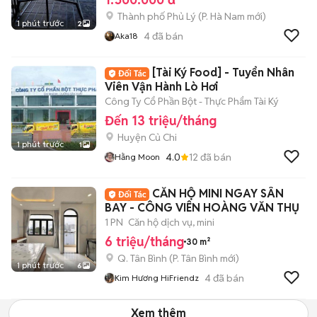
Thành phố Phủ Lý
(
P. Hà Nam
mới)
1 phút trước
2
4
đã bán
Aka18
[Tài Ký Food] - Tuyển Nhân
Viên Vận Hành Lò Hơi
Công Ty Cổ Phần Bột - Thực Phẩm Tài Ký
Đến 13 triệu/tháng
Huyện Củ Chi
1 phút trước
1
4.0
12
đã bán
Hằng Moon
CĂN HỘ MINI NGAY SÂN
BAY - CÔNG VIÊN HOÀNG VĂN THỤ
1 PN
Căn hộ dịch vụ, mini
6 triệu/tháng
30 m²
Q. Tân Bình
(
P. Tân Bình
mới)
1 phút trước
6
4
đã bán
Kim Hương HiFriendz
Xem thêm