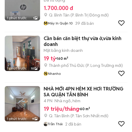
Đã sử dụng
1.700.000 đ
Q. Bình Tân
(
P. Bình Trị Đông
mới)
1 phút trước
1
M
39
đã bán
Máy In Quận 10
Cần bán căn biệt thự vừa ở,vừa kinh
doanh
Mặt bằng kinh doanh
19 tỷ
160 m²
Thành phố Thủ Đức
(
P. Long Trường
mới)
1 phút trước
10
N
Nhanho
NHÀ MỚI 4PN HẺM XE HƠI TRƯỜNG
SA QUẬN TÂN BÌNH
4 PN
Nhà ngõ, hẻm
19 triệu/tháng
60 m²
Q. Tân Bình
(
P. Tân Sơn Nhất
mới)
1 phút trước
9
2
đã bán
Trần Thái