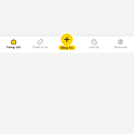
Trang chủ
Quản lý tin
Liên hệ
Tài khoản
Đăng tin
109.000 Bình chọn
Tải ứng dụng Chợ Tốt
Về Chợ Tốt
Quy chế sàn
Chính sách bảo mật
Giải quyết tranh chấp
CÔNG TY TNHH CHỢ TỐT - Người đại diện theo pháp luật:
Nguyễn Trọng Tấn; GPDKKD: 0312120782 do Sở KH & ĐT TP.HCM cấp ngày
11/01/2013;