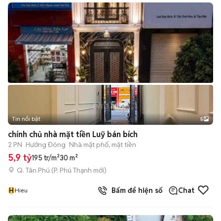
Tin nổi bật
5
chính chủ nhà mặt tiền Luỹ bán bích
2 PN
Hướng Đông
Nhà mặt phố, mặt tiền
5,9 tỷ
195 tr/m²
30 m²
Q. Tân Phú
(
P. Phú Thạnh
mới)
H
Bấm để hiện số
Chat
Hieu