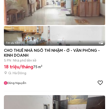
Tin ưu tiên
5
CHO THUÊ NHÀ NGÔ THÌ NHẬM - Ở - VĂN PHÒNG -
KINH DOANH
5 PN
Nhà phố liền kề
18 triệu/tháng
75 m²
Q. Hà Đông
Dũng Nguyễn