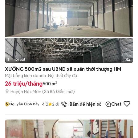
Tin nổi bật
3
XƯỞNG 500m2 sau UBND xã xuân thới thượng HM
Mặt bằng kinh doanh
Nội thất đầy đủ
26 triệu/tháng
500 m²
Huyện Hóc Môn
(
Xã Bà Điểm
mới)
N
4.0
2
đã bán
Bấm để hiện số
Chat
Nguyễn Đình Bảy