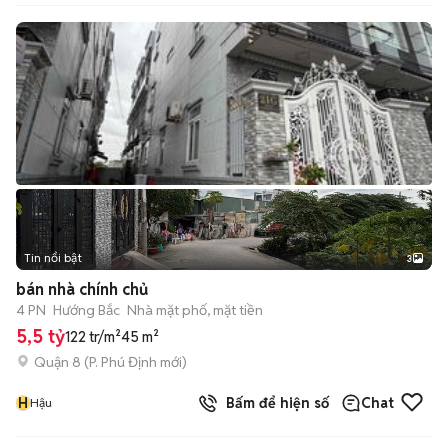
Tin nổi bật
3
bán nhà chính chủ
4 PN
Hướng Bắc
Nhà mặt phố, mặt tiền
5,5 tỷ
122 tr/m²
45 m²
Quận 8
(
P. Phú Định
mới)
H
Bấm để hiện số
Chat
Hậu