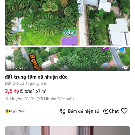
Tin nổi bật
9
+
2
đất trung tâm xã nhuận đức
Đất thổ cư
Ngang 8 m
2,5 tỷ
15 tr/m²
167 m²
Huyện Củ Chi
(
Xã Nhuận Đức
mới)
N
Bấm để hiện số
Chat
Ngọc Sơn