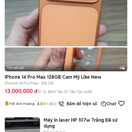
Tin nổi bật
5
iPhone 14 Pro Max 128GB Cam Mỹ Like New
iPhone 14 Pro Max
128 GB
13.000.000 đ
Q. Bình Tân
(
P. Tân Tạo
mới)
T
4.0
1
đã bán
Bấm để hiện số
Chat
Thế Anh Hoàng
Máy in laser HP 107w Trắng Đã sử
dụng