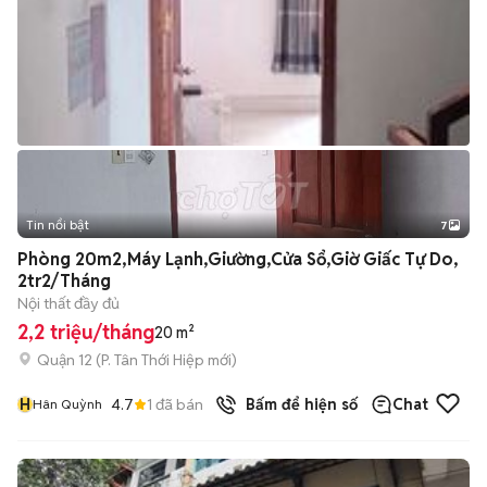
Tin nổi bật
7
+
2
Phòng 20m2,Máy Lạnh,Giường,Cửa Sổ,Giờ Giấc Tự Do,
2tr2/Tháng
Nội thất đầy đủ
2,2 triệu/tháng
20 m²
Quận 12
(
P. Tân Thới Hiệp
mới)
H
4.7
1
đã bán
Bấm để hiện số
Chat
Hân Quỳnh