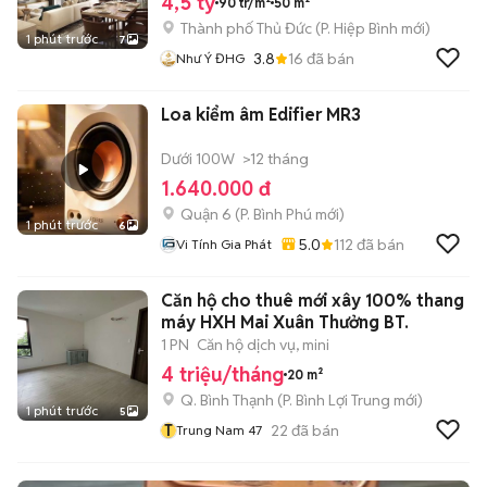
4,5 tỷ
90 tr/m²
50 m²
Thành phố Thủ Đức
(
P. Hiệp Bình
mới)
1 phút trước
7
3.8
16
đã bán
Như Ý ĐHG
Loa kiểm âm Edifier MR3
Dưới 100W
>12 tháng
1.640.000 đ
Quận 6
(
P. Bình Phú
mới)
1 phút trước
6
5.0
112
đã bán
Vi Tính Gia Phát
Căn hộ cho thuê mới xây 100% thang
máy HXH Mai Xuân Thưởng BT.
1 PN
Căn hộ dịch vụ, mini
4 triệu/tháng
20 m²
Q. Bình Thạnh
(
P. Bình Lợi Trung
mới)
1 phút trước
5
T
22
đã bán
Trung Nam 47