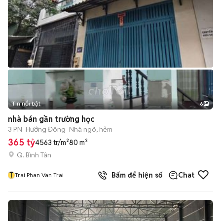
Tin nổi bật
6
+
2
nhà bán gần trường học
3 PN
Hướng Đông
Nhà ngõ, hẻm
365 tỷ
4563 tr/m²
80 m²
Q. Bình Tân
T
Bấm để hiện số
Chat
Trai Phan Van Trai