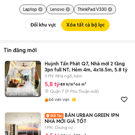
Laptop
Lenovo
ThinkPad V330
Đổi khu vực
Xóa tất cả bộ lọc
Tin đăng mới
Huỳnh Tấn Phát Q7, Nhà mới 2 tầng
3pn full NT, Hẻm 4m, 4x16.5m, 5.8 tỷ
3 PN
Nhà ngõ, hẻm
5,8 tỷ
88 tr/m²
66 m²
Quận 7
(
P. Phú Thuận
mới)
1 phút trước
5
Đỗ Viết Việt
BÁN URBAN GREEN 1PN
NHÀ MỚI GIÁ TỐT
1 PN
Chung cư