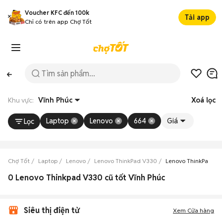
Voucher KFC đến 100k
Tải app
Chỉ có trên app Chợ Tốt
Khu vực:
Vĩnh Phúc
Xoá lọc
Laptop
Lenovo
664
Giá
Lọc
Chợ Tốt
Laptop
Lenovo
Lenovo ThinkPad V330
Lenovo ThinkPad V3
0 Lenovo Thinkpad V330 cũ tốt Vĩnh Phúc
Siêu thị điện tử
Xem Cửa hàng