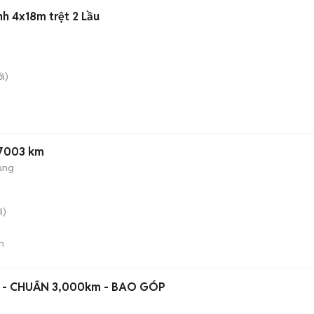
nh 4x18m trệt 2 Lầu
i)
27003 km
ụng
i)
n
TP - CHUẨN 3,000km - BAO GÓP