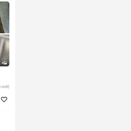
4
ì
mới)