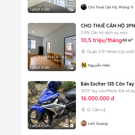
Cho Thuê Căn Hộ, Phòng Tr
1 phút trước
11
Giá Rẻ Quận 9 - Thủ Đức
CHO THUÊ CĂN HỘ 2PN 
2 PN
Căn hộ dịch vụ, mini
10,5 triệu/tháng
50 m²
Quận 3
(
P. Nhiêu Lộc
mới)
N
Nguyễn Hiền
1 phút trước
5
Bán Exciter 135 Côn Tay
2013
Tay côn/Moto
Đã sử d
16.000.000 đ
Q. Cẩm Lệ
Linh Quang
1 phút trước
4