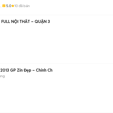
5.0
10
đã bán
ọ
FULL NỘI THẤT – QUẬN 3
 2013 GP Zin Đẹp – Chính Ch
ụng