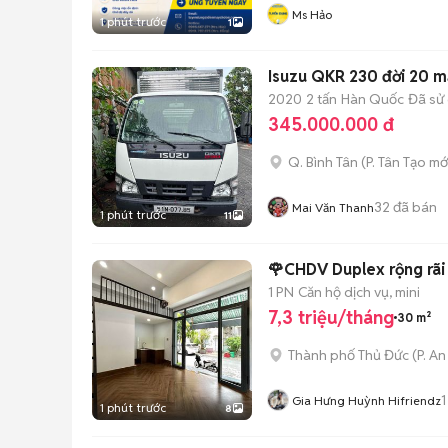
Ms Hảo
1 phút trước
1
Isuzu QKR 230 đời 20 m
2020
2 tấn
Hàn Quốc
Đã sử
345.000.000 đ
Q. Bình Tân
(
P. Tân Tạo
mớ
32
đã bán
Mai Văn Thanh
1 phút trước
11
🌹CHDV Duplex rộng rãi
1 PN
Căn hộ dịch vụ, mini
7,3 triệu/tháng
30 m²
Thành phố Thủ Đức
(
P. A
1
Gia Hưng Huỳnh Hifriendz
1 phút trước
8