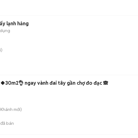
ấy lạnh hảng
 dụng
i)
 🍀30m2👌 ngay vành đai tây gần chợ đo đạc 🙈
n Khánh
mới)
đã bán