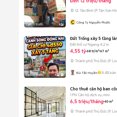
Đến 12 triệu/tháng
Q. Tân Bình
(
P. Tân Sơn Ho
C
Công Ty Nguyễn Phước
1 phút trước
5
Đất Trống xây 5 tầng 
Đất thổ cư
Ngang 4,2 m
4,55 tỷ
68 tr/m²
67 m²
Thành phố Thủ Đức
(
P. L
8
đã bán
Bùi Tấn Huyền
1 phút trước
5
Cho thuê căn hộ ban cô
1 PN
Căn hộ dịch vụ, mini
6,5 triệu/tháng
40 m²
Thành phố Thủ Đức
(
P. L