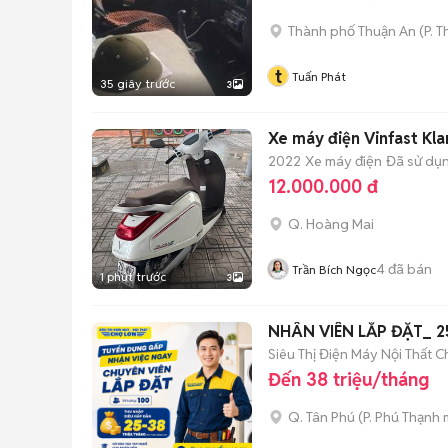
Thành phố Thuận An
(
P. 
t
Tuấn Phát
35 giây trước
3
Xe máy điện Vinfast Kla
2022
Xe máy điện
Đã sử dụ
12.000.000 đ
Q. Hoàng Mai
4
đã bán
Trần Bích Ngọc
1 phút trước
3
NHÂN VIÊN LẮP ĐẶT_ 25
Siêu Thị Điện Máy Nội Thất C
Đến 38 triệu/tháng
Q. Tân Phú
(
P. Phú Thạnh
m