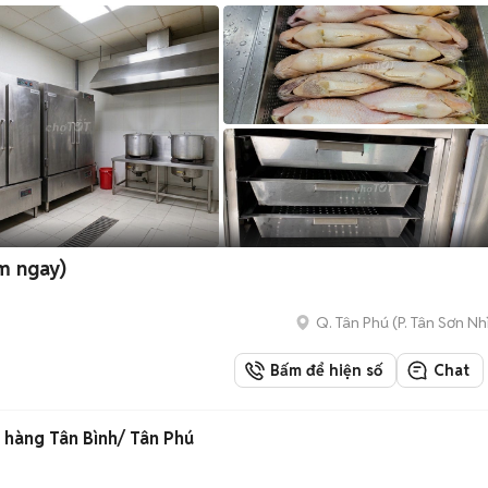
m ngay)
Q. Tân Phú
(
P. Tân Sơn Nh
Bấm để hiện số
Chat
hàng Tân Bình/ Tân Phú