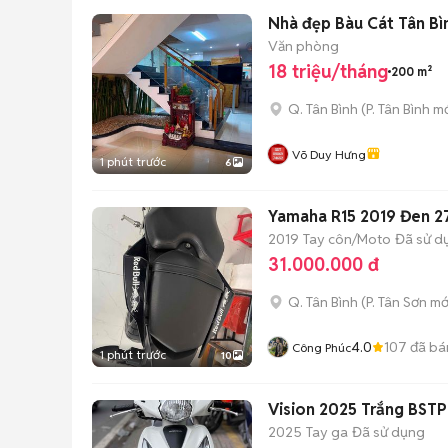
Nhà đẹp Bàu Cát Tân Bì
Văn phòng
18 triệu/tháng
200 m²
Q. Tân Bình
(
P. Tân Bình
mớ
Võ Duy Hưng
1 phút trước
6
Yamaha R15 2019 Đen 
2019
Tay côn/Moto
Đã sử d
31.000.000 đ
Q. Tân Bình
(
P. Tân Sơn
mớ
4.0
107
đã bá
Công Phúc
1 phút trước
10
Vision 2025 Trắng BS
2025
Tay ga
Đã sử dụng