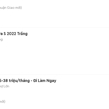
Thuận Giao
mới)
ra S 2022 Trắng
ng
-38 triệu/tháng - Đi Làm Ngay
hợ Lớn
ới)