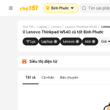
Bình Phước
Chợ Tốt
Laptop
Lenovo
Lenovo ThinkPad W540
Lenov
0 Lenovo Thinkpad W540 cũ tốt Bình Phước
Lọc
Laptop
Lenovo
666
Giá
Siêu thị điện tử
Tất cả
Cá nhân
Bán chuyên