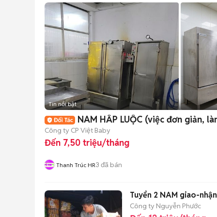
Tin nổi bật
NAM HẤP LUỘC (việc đơn giản, là
Công ty CP Việt Baby
Đến 7,50 triệu/tháng
3
đã bán
Thanh Trúc HR
Tuyển 2 NAM giao-nhận 
Công ty Nguyễn Phước