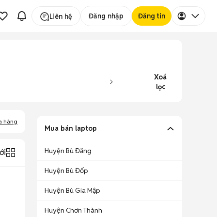
Đăng nhập
Đăng tin
Liên hệ
Xoá
lọc
a hàng
Mua bán laptop
Huyện Bù Đăng
ới
Huyện Bù Đốp
Huyện Bù Gia Mập
Huyện Chơn Thành