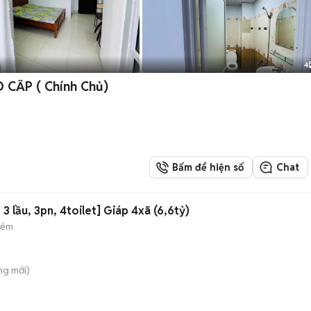
4
CĂN HỘ DỊCH VỤ QUẬN 2 CAO CẤP ( Chính Chủ)
Bấm để hiện số
Chat
3 lầu, 3pn, 4toilet] Giáp 4xã (6,6tỷ)
hẻm
ông
mới)