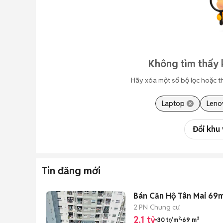
Không tìm thấy 
Hãy xóa một số bộ lọc hoặc t
Laptop
Leno
Đổi khu
Tin đăng mới
Bán Căn Hộ Tân
2 PN
Chung cư
2,1 tỷ
30 tr/m²
69 m²