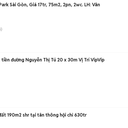
rk Sài Gòn, Giá 17tr, 75m2, 2pn, 2wc. LH: Vân
i)
tiền đường Nguyễn Thị Tú 20 x 30m Vị Trí VipVip
ất 190m2 shr tại tân thông hội chỉ 630tr