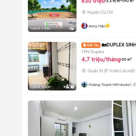
630 triệu
3,3 tr/m²
190 m²
Huyện Củ Chi
Anny Hân
1 phút trước
3
🏡DUPLEX SINH
1 PN
Duplex
4,7 triệu/tháng
30 m²
Quận 10
(
P. Vườn Lài
mới)
6
đ
Hoàng Thanh HiFriendz
1 phút trước
9