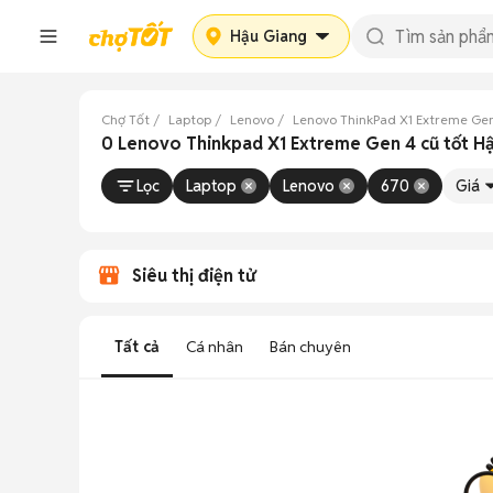
Hậu Giang
Chợ Tốt
Laptop
Lenovo
Lenovo ThinkPad X1 Extreme Ge
0 Lenovo Thinkpad X1 Extreme Gen 4 cũ tốt H
Lọc
Laptop
Lenovo
670
Giá
Siêu thị điện tử
Tất cả
Cá nhân
Bán chuyên