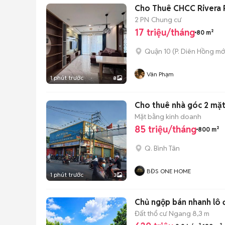
Cho Thuê CHCC Rivera Pa
2 PN
Chung cư
17 triệu/tháng
80 m²
Quận 10
(
P. Diên Hồng
mớ
Vân Phạm
1 phút trước
8
Cho thuê nhà góc 2 mặt 
Mặt bằng kinh doanh
85 triệu/tháng
800 m²
Q. Bình Tân
BĐS ONE HOME
1 phút trước
3
Chủ ngộp bán nhanh lô đ
Đất thổ cư
Ngang 8,3 m