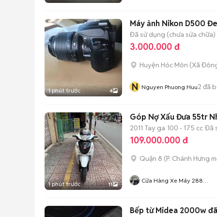
Máy ảnh Nikon D500 Đ
Đã sử dụng (chưa sửa chữa)
3.000.000 đ
Huyện Hóc Môn
(
Xã Đôn
N
2
đã b
Nguyen Phuong Huu
1 phút trước
4
Góp Nợ Xấu Đưa 55tr Nh
2011
Tay ga
100 - 175 cc
Đã 
109.000.000 đ
Quận 8
(
P. Chánh Hưng
mớ
Cửa Hàng Xe Máy 288
1 phút trước
11
Phong Trề
Bếp từ Midea 2000w đã