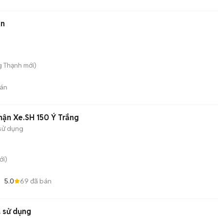
en
g Thạnh
mới)
án
ận Xe.SH 150 Ý Trắng
sử dụng
i)
5.0
69
đã bán
 sử dụng