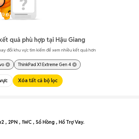
kết quả phù hợp tại Hậu Giang
hay đổi khu vực tìm kiếm để xem nhiều kết quả hơn
vo
ThinkPad X1 Extreme Gen 4
 vực
Xóa tất cả bộ lọc
 Mai 69m2 , 2PN , 1WC , Sổ Hồng , Hổ Trợ Vay.