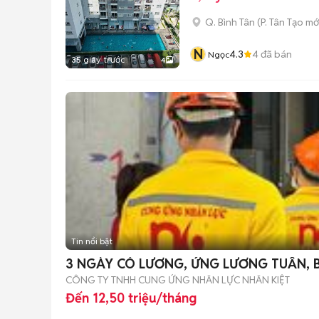
Q. Bình Tân
(
P. Tân Tạo
mớ
N
4.3
4
đã bán
Ngọc
35 giây trước
4
Tin nổi bật
3 NGÀY CÓ LƯƠNG, ỨNG LƯƠNG TUẦN, B
CÔNG TY TNHH CUNG ỨNG NHÂN LỰC NHÂN KIỆT
Đến 12,50 triệu/tháng