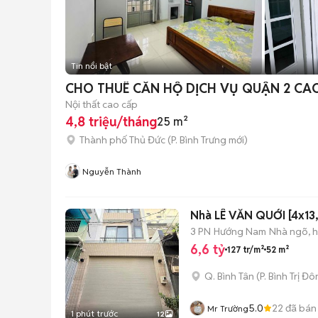
Tin nổi bật
CHO THUÊ 
Nội thất cao cấp
4,8 triệu/tháng
25 m²
Thành phố Thủ Đức
(
P. Bình Trưng
mới)
Nguyễn Thành
Nhà LÊ VĂN QUỚI [4x13, 
3 PN
Hướng Nam
Nhà ngõ, 
6,6 tỷ
127 tr/m²
52 m²
Q. Bình Tân
(
P. Bình Trị Đ
5.0
22
đã bán
Mr Trường
1 phút trước
12