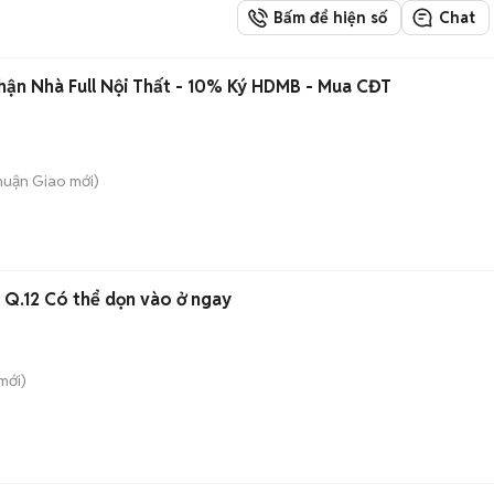
Bấm để hiện số
Chat
ận Nhà Full Nội Thất - 10% Ký HDMB - Mua CĐT
Thuận Giao
mới)
 Q.12 Có thể dọn vào ở ngay
mới)