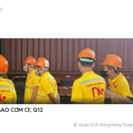
i)
AO CƠM CF, Q12
Quận 12
(
P. Đông Hưng Thuậ