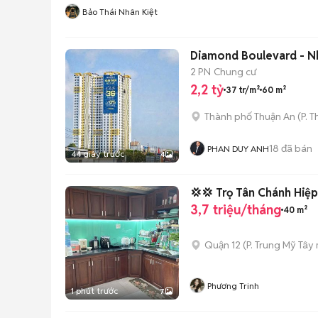
Bảo Thái Nhân Kiệt
Diamond Boulevard - Nh
2 PN
Chung cư
2,2 tỷ
37 tr/m²
60 m²
Thành phố Thuận An
(
P. 
18
đã bán
PHAN DUY ANH
44 giây trước
4
💢💢 Trọ Tân Chánh Hiệp
3,7 triệu/tháng
40 m²
Quận 12
(
P. Trung Mỹ Tây
Phương Trinh
1 phút trước
7