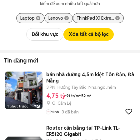
kiếm để xem nhiều kết quả hơn
Laptop
Lenovo
ThinkPad X1 Extre...
Đổi khu vực
Xóa tất cả bộ lọc
Tin đăng mới
bán nhà đường 4,5m kiệt Tôn Đản, Đà
Nẵng
3 PN
Hướng Tây Bắc
Nhà ngõ, hẻm
4,75 tỷ
91 tr/m²
52 m²
Q. Cẩm Lệ
1 phút trước
7
3
đã bán
Minh
Router cân bằng tải TP-Link TL-
ER5120 Gigabit