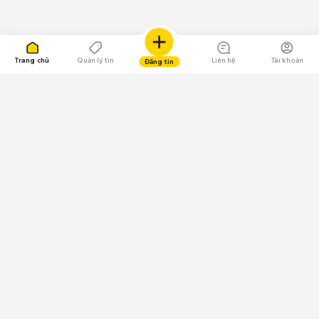
Trang chủ
Quản lý tin
Liên hệ
Tài khoản
Đăng tin
109.000 Bình chọn
Tải ứng dụng Chợ Tốt
Về Chợ Tốt
Quy chế sàn
Chính sách bảo mật
Giải quyết tranh chấp
CÔNG TY TNHH CHỢ TỐT - Người đại diện theo pháp luật:
Nguyễn Trọng Tấn; GPDKKD: 0312120782 do Sở KH & ĐT TP.HCM cấp ngày
11/01/2013;
GPMXH: 185/GP-BTTTT do Bộ Thông tin và Truyền thông
cấp ngày 09/07/2024 - Chịu trách nhiệm
nội dung: Trần Hoàng Ly.
Chính sách sử dụng
Địa chỉ: Tầng 18, Toà nhà UOA, Số 6 đường Tân Trào, Phường Tân Mỹ,