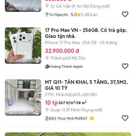
Q. Gò Vấp
(
P. An Hội Đông
mới)
1 phút trước
3
5.0
5
đã bán
Vu Nguyên
17 Pro Max VN - 256GB. Có trả góp.
Giao tận nhà.
iPhone 17 Pro Max
256 GB
>12 tháng
32.900.000 đ
Thành phố Mỹ Tho
1 phút trước
5
Hoàng Thành Apple
MT Q11- TÂN KHAI, 5 TẦNG, 37,5M2,
GIÁ 10 TỶ
3 PN
Nhà mặt phố, mặt tiền
10 tỷ
267 tr/m²
38 m²
Quận 11
(
P. Minh Phụng
mới)
1 phút trước
6
BĐS Thuý Nhà Phố827