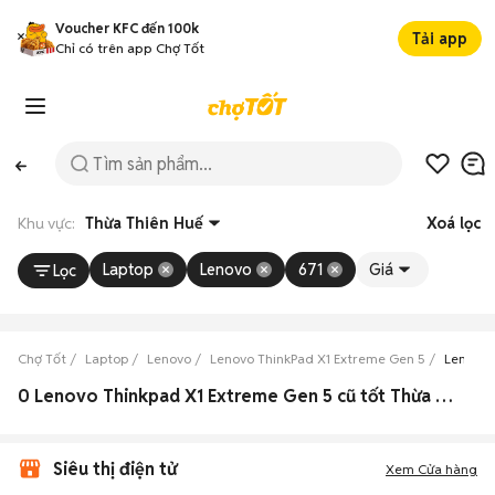
Voucher KFC đến 100k
Tải app
Chỉ có trên app Chợ Tốt
Khu vực:
Thừa Thiên Huế
Xoá lọc
Laptop
Lenovo
671
Giá
Lọc
Chợ Tốt
Laptop
Lenovo
Lenovo ThinkPad X1 Extreme Gen 5
Lenovo 
0 Lenovo Thinkpad X1 Extreme Gen 5 cũ tốt Thừa Thiên Huế
Siêu thị điện tử
Xem Cửa hàng