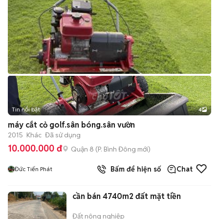
Tin nổi bật
4
máy cắt cỏ golf.sân bóng.sân vườn
2015
Khác
Đã sử dụng
10.000.000 đ
Quận 8
(
P. Bình Đông
mới)
Bấm để hiện số
Chat
Đức Tiến Phát
cần bán 4740m2 đất mặt tiền
Đất nông nghiệp