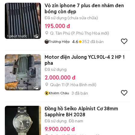
Vỏ zin iphone 7 plus đen nhám đen
bóng còn đẹp
Đã sử dụng (chưa sửa chữa)
195.000 đ
Q. Tân Phú
(
P. Phú Thọ Hòa
mới)
1 phút trước
1
4.6
352
đã bán
Trương Hiệp
Motor điện Julong YCL90L-4 2 HP 1
pha
Đã sử dụng
2.000.000 đ
Quận 11
(
P. Hòa Bình
mới)
1 phút trước
3
k
3
đã bán
Khiêm Châu
Đồng hồ Seiko Alpinist Cơ 38mm
Sapphire BH 2028
Đã sử dụng
Đồ nam
9.900.000 đ