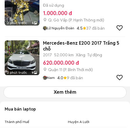
Đã sử dụng
1.000.000 đ
Q. Gò Vấp
(
P. Hạnh Thông
mới)
2 phút trước
5
4.5
37
đã bán
Lữ Nguyễn Đoàn
Mercedes-Benz E200 2017 Trắng 5
chỗ
2017
52.000 km
Xăng
Tự động
620.000.000 đ
Quận 11
(
P. Bình Thới
mới)
2 phút trước
9
4.0
9
đã bán
Nam
Xem thêm
Mua bán laptop
Thành phố Huế
Huyện A Lưới