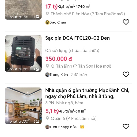
17 tỷ
3,6 tr/m²
4740 m²
Thành phố Biên Hòa
(
P. Tam Phước
mới)
1 phút trước
3
B
Bao Chau
Sạc pin DCA FFCL20-02 Đen
Đã sử dụng (chưa sửa chữa)
350.000 đ
Q. Tân Bình
(
P. Tân Sơn Hòa
mới)
1 phút trước
2
2
đã bán
Trung Kiên
Nhà quận 6 gần trường Mạc Đĩnh Chi,
ngay chợ Phú Lâm, nhà 3 tầng,
3 PN
Nhà ngõ, hẻm
5,1 tỷ
85 tr/m²
60 m²
Quận 6
(
P. Phú Lâm
mới)
1 phút trước
3
Tươi Happy BĐS