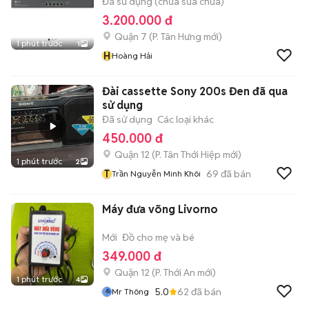
Đã sử dụng (chưa sửa chữa)
3.200.000 đ
Quận 7
(
P. Tân Hưng
mới)
1 phút trước
1
H
Hoàng Hải
Đài cassette Sony 200s Đen đã qua
sử dụng
Đã sử dụng
Các loại khác
450.000 đ
Quận 12
(
P. Tân Thới Hiệp
mới)
1 phút trước
2
T
69
đã bán
Trần Nguyễn Minh Khôi
Máy đưa võng Livorno
Mới
Đồ cho mẹ và bé
349.000 đ
Quận 12
(
P. Thới An
mới)
1 phút trước
4
5.0
62
đã bán
Mr Thông