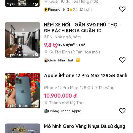
Quận 10
(
P. Hòa Hưng
mới)
2 phút trước
3
P
5.0
24
đã bán
Phương
HẺM XE HƠI - GẦN SVĐ PHÚ THỌ -
ĐH BÁCH KHOA QUẬN 10.
3 PN
Nhà ngõ, hẻm
9,8 tỷ
196 tr/m²
50 m²
Q. Tân Bình
(
P. Tân Hòa
mới)
2 phút trước
9
Quân Nhà Thật
Apple iPhone 12 Pro Max 128GB Xanh
iPhone 12 Pro Max
128 GB
7-12 tháng
10.900.000 đ
Thành phố Mỹ Tho
2 phút trước
6
Hoàng Thành Apple
Mô hình Garo Vàng Nhựa Đã sử dụng