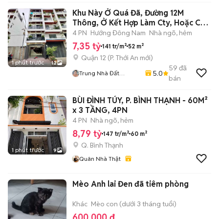
Khu Này Ở Quá Đã, Đường 12M
Thông, Ở Kết Hợp Làm Cty, Hoặc Cho
Thuê
4 PN
Hướng Đông Nam
Nhà ngõ, hẻm
7,35 tỷ
141 tr/m²
52 m²
Quận 12
(
P. Thới An
mới)
1 phút trước
12
59
đã
5.0
Trung Nhà Đất
bán
0901888734
BÙI ĐÌNH TÚY, P. BÌNH THẠNH - 60M²
x 3 TẦNG, 4PN
4 PN
Nhà ngõ, hẻm
8,79 tỷ
147 tr/m²
60 m²
Q. Bình Thạnh
1 phút trước
9
Quân Nhà Thật
Mèo Anh lai Đen đã tiêm phòng
Khác
Mèo con (dưới 3 tháng tuổi)
600.000 đ