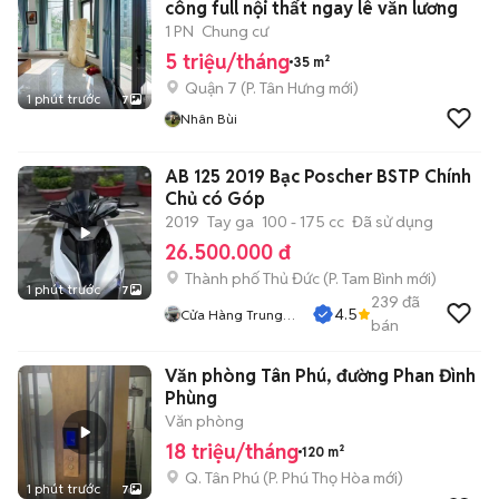
công full nội thất ngay lê văn lương
1 PN
Chung cư
5 triệu/tháng
35 m²
Quận 7
(
P. Tân Hưng
mới)
1 phút trước
7
Nhân Bùi
AB 125 2019 Bạc Poscher BSTP Chính
Chủ có Góp
2019
Tay ga
100 - 175 cc
Đã sử dụng
26.500.000 đ
Thành phố Thủ Đức
(
P. Tam Bình
mới)
1 phút trước
7
239
đã
4.5
Cửa Hàng Trung
bán
Hiếu
Văn phòng Tân Phú, đường Phan Đình
Phùng
Văn phòng
18 triệu/tháng
120 m²
Q. Tân Phú
(
P. Phú Thọ Hòa
mới)
1 phút trước
7