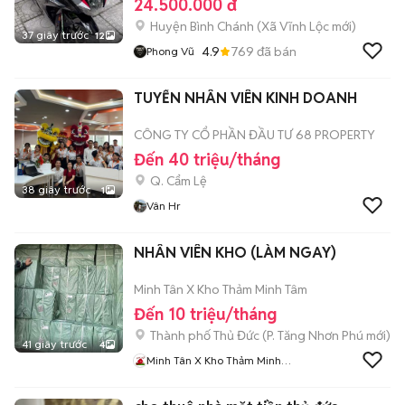
24.500.000 đ
Huyện Bình Chánh
(
Xã Vĩnh Lộc
mới)
37 giây trước
12
4.9
769
đã bán
Phong Vũ
TUYỂN NHÂN VIÊN KINH DOANH
CÔNG TY CỔ PHẦN ĐẦU TƯ 68 PROPERTY
Đến 40 triệu/tháng
Q. Cẩm Lệ
38 giây trước
1
Vân Hr
NHÂN VIÊN KHO (LÀM NGAY)
Minh Tân X Kho Thảm Minh Tâm
Đến 10 triệu/tháng
Thành phố Thủ Đức
(
P. Tăng Nhơn Phú
mới)
41 giây trước
4
Minh Tân X Kho Thảm Minh
Tâm