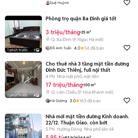
Duệ Huỳnh
Phòng trọ quận Ba Đình giá tốt
3 triệu/tháng
25 m²
Q. Ba Đình
(
P. Ngọc Hà
mới)
4.0
56
đã bán
Đỗ Anh Tuấn
1 phút trước
7
Cho thuê nhà 3 tầng mặt tiền đường
Đinh Đức Thiênj, full nội thất
4 PN
Nhà mặt phố, mặt tiền
17 triệu/tháng
100 m²
Q. Liên Chiểu
(
P. Hòa Khánh
mới)
1 phút trước
8
3.0
163
đã bán
Hà Dương
Nhà mới mặt tiền đường Kinh doanh.
22/12. Thuận Giao. còn bớt
5 PN
Hướng Đông
Nhà phố liền kề
5,95 tỷ
93 tr/m²
64 m²