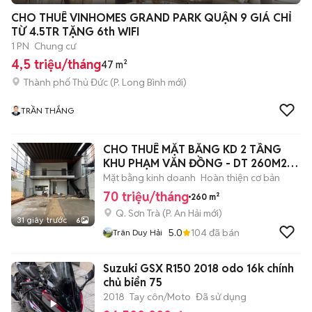
+
2
CHO THUÊ VINHOMES GRAND PARK QUẬN 9 GIÁ CHỈ
TỪ 4.5TR TẶNG 6th WIFI
1 PN
Chung cư
4,5 triệu/tháng
47 m²
Thành phố Thủ Đức
(
P. Long Bình
mới)
TRẦN THẮNG
CHO THUÊ MẶT BẰNG KD 2 TẦNG
KHU PHẠM VĂN ĐỒNG - DT 260M2
NGANG 10M
Mặt bằng kinh doanh
Hoàn thiện cơ bản
70 triệu/tháng
260 m²
Q. Sơn Trà
(
P. An Hải
mới)
31 giây trước
6
5.0
104
đã bán
Trân Duy Hải
Suzuki GSX R150 2018 odo 16k chính
chủ biển 75
2018
Tay côn/Moto
Đã sử dụng