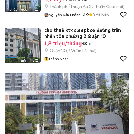
Thành phố Thuận An
(
P. Thuận Giao
mới)
1 phút trước
11
4.9
3
đã bán
Nguyễn Văn Khánh
cho thuê ktx sleepbox đường trân
nhân tôn phường 2 Quận 10
1,8 triệu/tháng
30 m²
Quận 10
(
P. Vườn Lài
mới)
T
Thành Nhân
1 phút trước
9