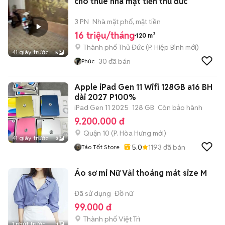
cho thuê nhà mặt tiền thủ đức
3 PN
Nhà mặt phố, mặt tiền
16 triệu/tháng
120 m²
Thành phố Thủ Đức
(
P. Hiệp Bình
mới)
41 giây trước
5
30
đã bán
Phúc
Apple iPad Gen 11 Wifi 128GB a16 BH
dài 2027 P100%
iPad Gen 11 2025
128 GB
Còn bảo hành
9.200.000 đ
Quận 10
(
P. Hòa Hưng
mới)
41 giây trước
3
5.0
1193
đã bán
Táo Tốt Store
Áo sơ mi Nữ Vải thoáng mát size M
Đã sử dụng
Đồ nữ
99.000 đ
Thành phố Việt Trì
1 phút trước
1