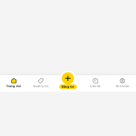
Trang chủ
Quản lý tin
Liên hệ
Tài khoản
Đăng tin
109.000 Bình chọn
Tải ứng dụng Chợ Tốt