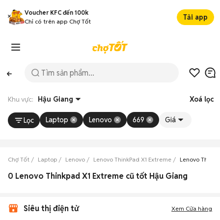
Voucher KFC đến 100k
Tải app
Chỉ có trên app Chợ Tốt
Khu vực:
Hậu Giang
Xoá lọc
Laptop
Lenovo
669
Giá
Lọc
Chợ Tốt
Laptop
Lenovo
Lenovo ThinkPad X1 Extreme
Lenovo ThinkP
0 Lenovo Thinkpad X1 Extreme cũ tốt Hậu Giang
Siêu thị điện tử
Xem Cửa hàng