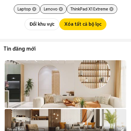
Laptop
Lenovo
ThinkPad X1 Extreme
Đổi khu vực
Xóa tất cả bộ lọc
Tin đăng mới
Tin ưu tiên
11