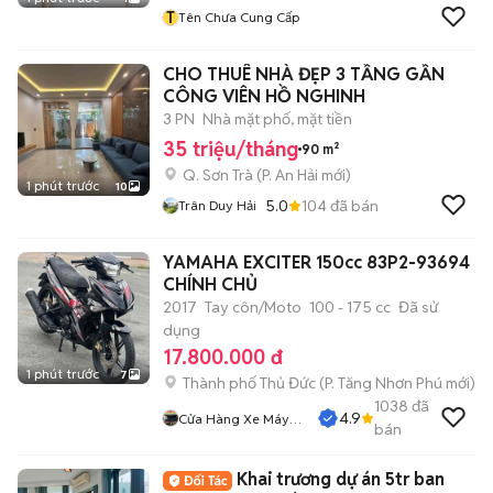
T
Tên Chưa Cung Cấp
CHO THUÊ NHÀ ĐẸP 3 TẦNG GẦN
CÔNG VIÊN HỒ NGHINH
3 PN
Nhà mặt phố, mặt tiền
35 triệu/tháng
90 m²
Q. Sơn Trà
(
P. An Hải
mới)
1 phút trước
10
5.0
104
đã bán
Trân Duy Hải
YAMAHA EXCITER 150cc 83P2-93694
CHÍNH CHỦ
2017
Tay côn/Moto
100 - 175 cc
Đã sử
dụng
17.800.000 đ
1 phút trước
7
Thành phố Thủ Đức
(
P. Tăng Nhơn Phú
mới)
1038
đã
4.9
Cửa Hàng Xe Máy
bán
Nguyễn Phụng
Khai trương dự án 5tr ban