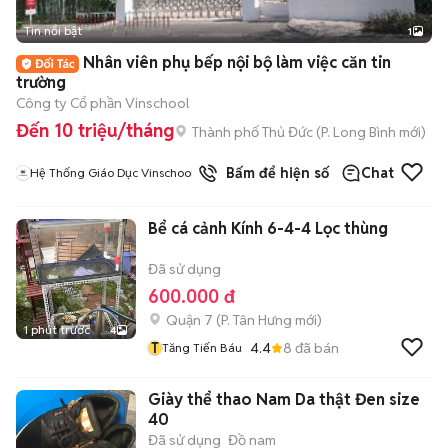
Tin nổi bật
1
Nhân viên phụ bếp nội bộ làm việc căn tin
trường
Công ty Cổ phần Vinschool
Đến 10 triệu/tháng
Thành phố Thủ Đức
(
P. Long Bình
mới)
Bấm để hiện số
Chat
Hệ Thống Giáo Dục Vinschool
Bể cá cảnh Kính 6-4-4 Lọc thùng
Đã sử dụng
600.000 đ
Quận 7
(
P. Tân Hưng
mới)
1 phút trước
4
T
4.4
8
đã bán
Tăng Tiến Báu
Giày thể thao Nam Da thật Đen size
40
Đã sử dụng
Đồ nam