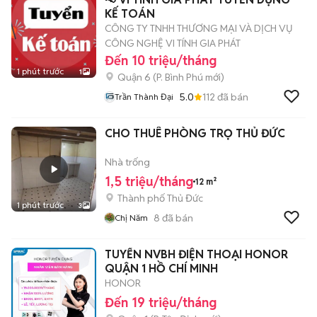
KẾ TOÁN
CÔNG TY TNHH THƯƠNG MẠI VÀ DỊCH VỤ
CÔNG NGHỆ VI TÍNH GIA PHÁT
Đến 10 triệu/tháng
1 phút trước
1
Quận 6
(
P. Bình Phú
mới)
5.0
112
đã bán
Trần Thành Đại
CHO THUÊ PHÒNG TRỌ THỦ ĐỨC
Nhà trống
1,5 triệu/tháng
12 m²
Thành phố Thủ Đức
1 phút trước
3
8
đã bán
Chị Năm
TUYỂN NVBH ĐIỆN THOẠI HONOR
QUẬN 1 HỒ CHÍ MINH
HONOR
Đến 19 triệu/tháng