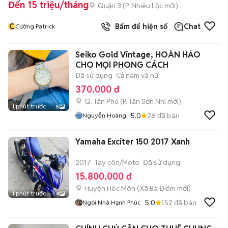
Đến 15 triệu/tháng
Quận 3
(
P. Nhiêu Lộc
mới)
C
Bấm để hiện số
Chat
Cường Patrick
Seiko Gold Vintage, HOÀN HẢO
CHO MỌI PHONG CÁCH
Đã sử dụng
Cả nam và nữ
370.000 đ
Q. Tân Phú
(
P. Tân Sơn Nhì
mới)
1 phút trước
5
5.0
26
đã bán
Nguyễn Hoàng
Yamaha Exciter 150 2017 Xanh
2017
Tay côn/Moto
Đã sử dụng
15.800.000 đ
Huyện Hóc Môn
(
Xã Bà Điểm
mới)
1 phút trước
4
5.0
152
đã bán
Ngôi Nhà Hạnh Phúc