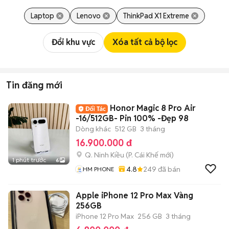
Laptop
Lenovo
ThinkPad X1 Extreme
Đổi khu vực
Xóa tất cả bộ lọc
Tin đăng mới
Honor Magic 8 Pro Air
-16/512GB- Pin 100% -Đẹp 98
Dòng khác
512 GB
3 tháng
16.900.000 đ
Q. Ninh Kiều
(
P. Cái Khế
mới)
1 phút trước
6
4.8
249
đã bán
HM PHONE
Apple iPhone 12 Pro Max Vàng
256GB
iPhone 12 Pro Max
256 GB
3 tháng