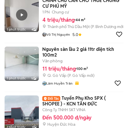
CHÍNH CHỦ CẦN CHO THUÊ CHUNG
CƯ PHÚ MỸ
1 PN
Chung cư
4 triệu/tháng
44 m²
Thành phố Thủ Dầu Một
(
P. Bình Dương
mới)
1 phút trước
4
5.0
Võ Thị Nguyên
Nguyên sàn lầu 2 giá 11tr diện tích
100m2
Văn phòng
11 triệu/tháng
100 m²
Q. Gò Vấp
(
P. Gò Vấp
mới)
1 phút trước
5
Lâm Huyền Trân
Tuyển Phụ Kho SPX (
SHOPEE ) - KCN TÂN ĐỨC
Công Ty TNHH SKT VINA
Đến 500.000 đ/ngày
Huyện Đức Hòa
1 phút trước
1