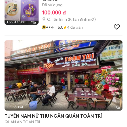
Đã sử dụng
100.000 đ
Q. Tân Bình
(
P. Tân Bình
mới)
1 phút trước
2
A
5.0
4
đã bán
A Gạo
Tin nổi bật
1
TUYỂN NAM NỮ THU NGÂN QUÁN TOÀN TRÍ
QUÁN ĂN TOÀN TRÍ