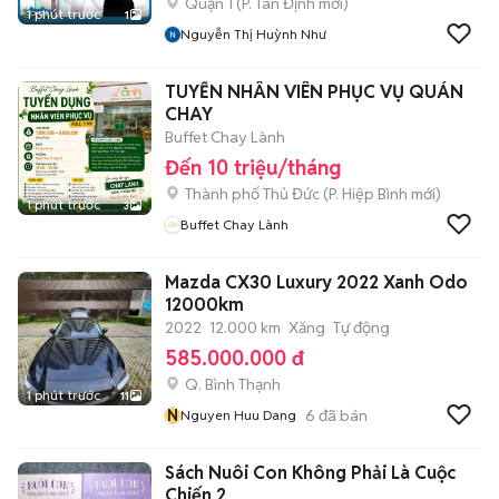
Quận 1
(
P. Tân Định
mới)
1 phút trước
1
Nguyễn Thị Huỳnh Như
TUYỂN NHÂN VIÊN PHỤC VỤ QUÁN
CHAY
Buffet Chay Lành
Đến 10 triệu/tháng
Thành phố Thủ Đức
(
P. Hiệp Bình
mới)
1 phút trước
3
Buffet Chay Lành
Mazda CX30 Luxury 2022 Xanh Odo
12000km
2022
12.000 km
Xăng
Tự động
585.000.000 đ
Q. Bình Thạnh
1 phút trước
11
N
6
đã bán
Nguyen Huu Dang
Sách Nuôi Con Không Phải Là Cuộc
Chiến 2