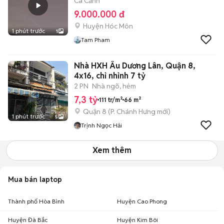
Cá Cảnh
9.000.000 đ
Huyện Hóc Môn
1 phút trước
1
Tam Pham
Nhà HXH Âu Dương Lân, Quận 8,
4x16, chỉ nhỉnh 7 tỷ
2 PN
Nhà ngõ, hẻm
7,3 tỷ
111 tr/m²
66 m²
Quận 8
(
P. Chánh Hưng
mới)
1 phút trước
5
Trịnh Ngọc Hải
Xem thêm
Mua bán laptop
Thành phố Hòa Bình
Huyện Cao Phong
Huyện Đà Bắc
Huyện Kim Bôi