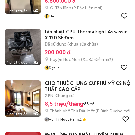
6.800.000 đ
Q. Tân Bình
(
P. Bảy Hiền
mới)
1 phút trước
6
T
Tho
tản nhiệt CPU Thermalright Assassin
X 120 SE Đen
Đã sử dụng (chưa sửa chữa)
200.000 đ
Huyện Hóc Môn
(
Xã Bà Điểm
mới)
1 phút trước
3
đ
Đạt Lê
CHO THUÊ CHUNG CƯ PHÚ MỸ C2 NỘI
THẤT CAO CẤP
2 PN
Chung cư
8,5 triệu/tháng
65 m²
Thành phố Thủ Dầu Một
(
P. Bình Dương
mới)
1 phút trước
9
5.0
Võ Thị Nguyên
📢 VI TÍNH GIA PHÁT TUYỂN DỤNG