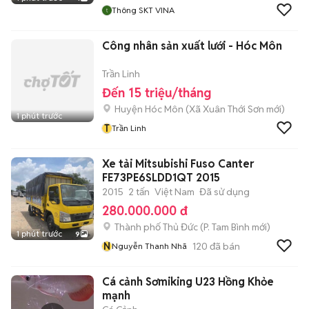
Thông SKT VINA
Công nhân sản xuất lưới - Hóc Môn
Trần Linh
Đến 15 triệu/tháng
Huyện Hóc Môn
(
Xã Xuân Thới Sơn
mới)
1 phút trước
T
Trần Linh
Xe tải Mitsubishi Fuso Canter
FE73PE6SLDD1QT 2015
2015
2 tấn
Việt Nam
Đã sử dụng
280.000.000 đ
Thành phố Thủ Đức
(
P. Tam Bình
mới)
1 phút trước
9
N
120
đã bán
Nguyễn Thanh Nhã
Cá cảnh Sơmiking U23 Hồng Khỏe
mạnh