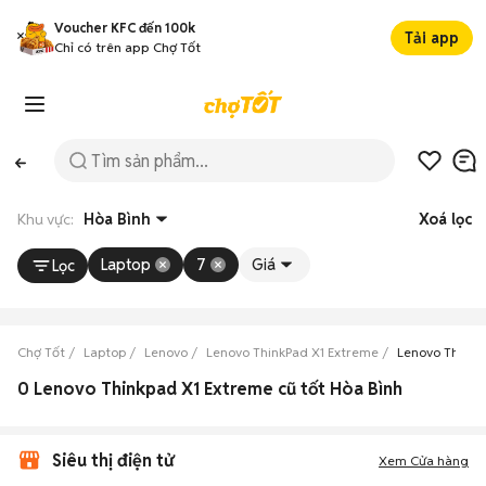
Voucher KFC đến 100k
Tải app
Chỉ có trên app Chợ Tốt
Khu vực:
Hòa Bình
Xoá lọc
Laptop
7
Giá
Lọc
Chợ Tốt
Laptop
Lenovo
Lenovo ThinkPad X1 Extreme
Lenovo ThinkP
0 Lenovo Thinkpad X1 Extreme cũ tốt Hòa Bình
Siêu thị điện tử
Xem Cửa hàng