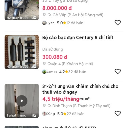
2012
Tay ga
Đã sử dụng
8.000.000 đ
Q. Gò Vấp
(
P. An Hội Đông
mới)
42 giây trước
5
5.0
12
đã bán
Uyên
Bộ cảo bạc đạn Century 8 chi tiết
Đã sử dụng
300.080 đ
Quận 4
(
P. Khánh Hội
mới)
43 giây trước
2
4.2
32
đã bán
James
31-2/11 ung văn khiêm chính chủ cho
thuê vào ở ngay
4,5 triệu/tháng
20 m²
Q. Bình Thạnh
(
P. Thạnh Mỹ Tây
mới)
5.0
22
đã bán
Dũng
1 phút trước
4