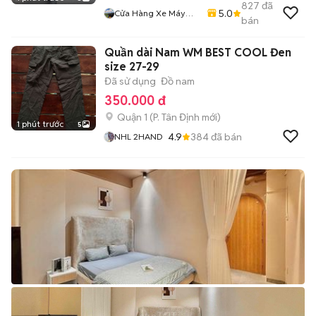
827
đã
5.0
Cửa Hàng Xe Máy
bán
Hoàng Hải
Quần dài Nam WM BEST COOL Đen
size 27-29
Đã sử dụng
Đồ nam
350.000 đ
Quận 1
(
P. Tân Định
mới)
1 phút trước
5
4.9
384
đã bán
NHL 2HAND