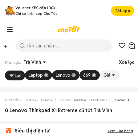
Voucher KFC đến 100k
Tải app
Chỉ có trên app Chợ Tốt
Khu vực:
Trà Vinh
Xoá lọc
Laptop
Lenovo
669
Giá
Lọc
Chợ Tốt
Laptop
Lenovo
Lenovo ThinkPad X1 Extreme
Lenovo ThinkP
0 Lenovo Thinkpad X1 Extreme cũ tốt Trà Vinh
Siêu thị điện tử
Xem Cửa hàng