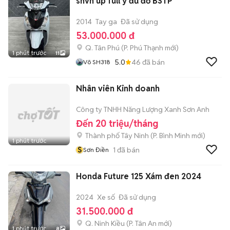
shvn up full ý đủ đồ BSTP
2014
Tay ga
Đã sử dụng
53.000.000 đ
Q. Tân Phú
(
P. Phú Thạnh
mới)
1 phút trước
11
5.0
46
đã bán
Võ SH318
Nhân viên Kinh doanh
Công ty TNHH Năng Lượng Xanh Sơn Anh
Đến 20 triệu/tháng
Thành phố Tây Ninh
(
P. Bình Minh
mới)
1 phút trước
S
1
đã bán
Sơn Điền
Honda Future 125 Xám đen 2024
2024
Xe số
Đã sử dụng
31.500.000 đ
Q. Ninh Kiều
(
P. Tân An
mới)
1 phút trước
8