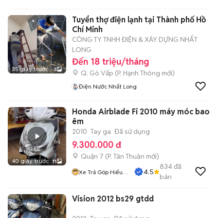
Tuyển thợ điện lạnh tại Thành phố Hồ
Chí Minh
CÔNG TY TNHH ĐIỆN & XÂY DỰNG NHẤT
LONG
Đến 18 triệu/tháng
35 giây trước
3
Q. Gò Vấp
(
P. Hạnh Thông
mới)
Điện Nước Nhất Long
Honda Airblade Fi 2010 máy móc bao
êm
2010
Tay ga
Đã sử dụng
9.300.000 đ
Quận 7
(
P. Tân Thuận
mới)
40 giây trước
11
834
đã
4.5
Xe Trả Góp Hiếu
bán
CT
Vision 2012 bs29 gtdd