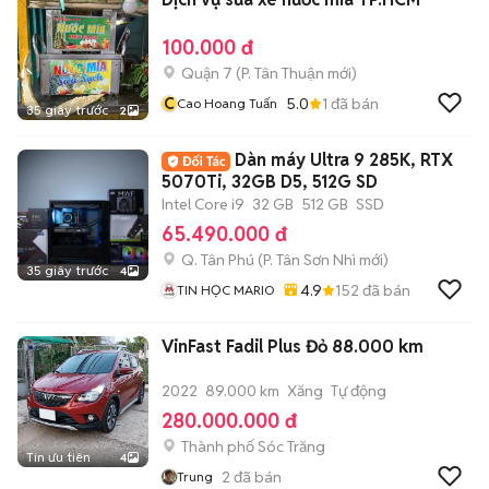
100.000 đ
Quận 7
(
P. Tân Thuận
mới)
C
5.0
1
đã bán
Cao Hoang Tuấn
35 giây trước
2
Dàn máy Ultra 9 285K, RTX
5070Ti, 32GB D5, 512G SD
Intel Core i9
32 GB
512 GB
SSD
65.490.000 đ
Q. Tân Phú
(
P. Tân Sơn Nhì
mới)
35 giây trước
4
4.9
152
đã bán
TIN HỌC MARIO
VinFast Fadil Plus Đỏ 88.000 km
2022
89.000 km
Xăng
Tự động
280.000.000 đ
Thành phố Sóc Trăng
Tin ưu tiên
4
2
đã bán
Trung