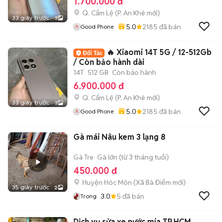
1.700.000 đ
Q. Cẩm Lệ
(
P. An Khê
mới)
33 giây trước
3
5.0
2185
đã bán
Good Phone
🔥 Xiaomi 14T 5G / 12-512Gb
/ Còn bảo hành dài
14T
512 GB
Còn bảo hành
6.900.000 đ
Q. Cẩm Lệ
(
P. An Khê
mới)
33 giây trước
3
5.0
2185
đã bán
Good Phone
Gà mái Nâu kem 3 lạng 8
Gà Tre
Gà lớn (từ 3 tháng tuổi)
450.000 đ
Huyện Hóc Môn
(
Xã Bà Điểm
mới)
35 giây trước
2
3.0
5
đã bán
Trong
Dịch vụ sửa xe nước mía TP.HCM