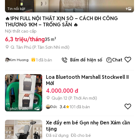
Tin nổi bật
9
+
2
🔥1PN FULL NỘI THẤT XỊN SÒ – CÁCH ĐH CÔNG
THƯƠNG 1KM – TRỐNG SẴN 🔥
Nội thất cao cấp
6,3 triệu/tháng
35 m²
Q. Tân Phú
(
P. Tân Sơn Nhì
mới)
1
đã bán
Bấm để hiện số
Chat
Kim Huong
Loa Bluetooth Marshall Stockwell II
Mới
4.000.000 đ
Quận 12
(
P. Thới An
mới)
3.4
101
đã bán
Đức
1 phút trước
4
Xe đẩy em bé Gọn nhẹ Đen Xám cần
tặng
Đã sử dụng
Đồ cho bé