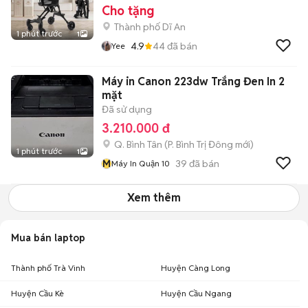
Cho tặng
Thành phố Dĩ An
1 phút trước
1
4.9
44
đã bán
Yee
Máy in Canon 223dw Trắng Đen In 2
mặt
Đã sử dụng
3.210.000 đ
Q. Bình Tân
(
P. Bình Trị Đông
mới)
1 phút trước
1
M
39
đã bán
Máy In Quận 10
Xem thêm
Mua bán laptop
Thành phố Trà Vinh
Huyện Càng Long
Huyện Cầu Kè
Huyện Cầu Ngang