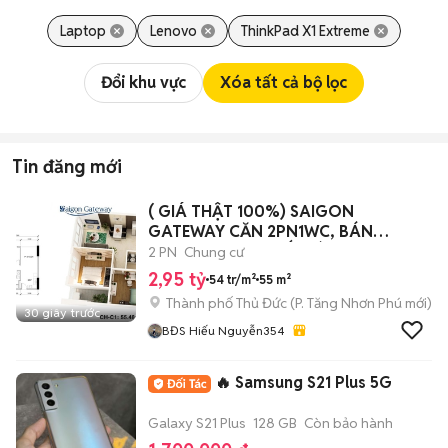
Laptop
Lenovo
ThinkPad X1 Extreme
Đổi khu vực
Xóa tất cả bộ lọc
Tin đăng mới
( GIÁ THẬT 100%) SAIGON
GATEWAY CĂN 2PN1WC, BÁN
2TY950 BAO THUẾ PHÍ
2 PN
Chung cư
2,95 tỷ
54 tr/m²
55 m²
Thành phố Thủ Đức
(
P. Tăng Nhơn Phú
mới)
30 giây trước
BĐS Hiếu Nguyễn354
🔥 Samsung S21 Plus 5G
Galaxy S21 Plus
128 GB
Còn bảo hành