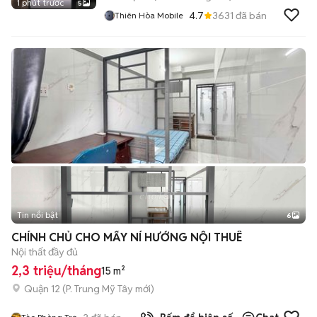
1 phút trước
5
4.7
3631
đã bán
Thiên Hòa Mobile
Tin nổi bật
6
+
2
CHÍNH CHỦ CHO MẤY NÍ HƯỚNG NỘI THUÊ
Nội thất đầy đủ
2,3 triệu/tháng
15 m²
Quận 12
(
P. Trung Mỹ Tây
mới)