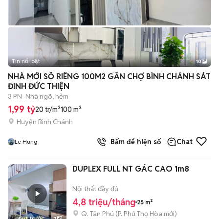
Tin nổi bật
10
+
2
NHÀ MỚI SỔ RIÊNG 100M2 GẦN CHỢ BÌNH CHÁNH SÁT
ĐINH ĐỨC THIỆN
3 PN
Nhà ngõ, hẻm
1,99 tỷ
20 tr/m²
100 m²
Huyện Bình Chánh
Bấm để hiện số
Chat
Le Hung
DUPLEX FULL NT GÁC CAO 1m8
Nội thất đầy đủ
4,8 triệu/tháng
25 m²
Q. Tân Phú
(
P. Phú Thọ Hòa
mới)
1 phút trước
7