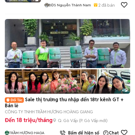
2
đã bán
BĐS Nguyễn Thành Nam
Tin nổi bật
6
+
2
Sale thị trường thu nhập đến 18tr kênh GT +
Bán lẻ
CÔNG TY TNHH TRẦM HƯƠNG HOÀNG GIANG
Đến 18 triệu/tháng
Q. Gò Vấp
(
P. Gò Vấp
mới)
Bấm để hiện số
Chat
TRẦM HƯƠNG HAGA