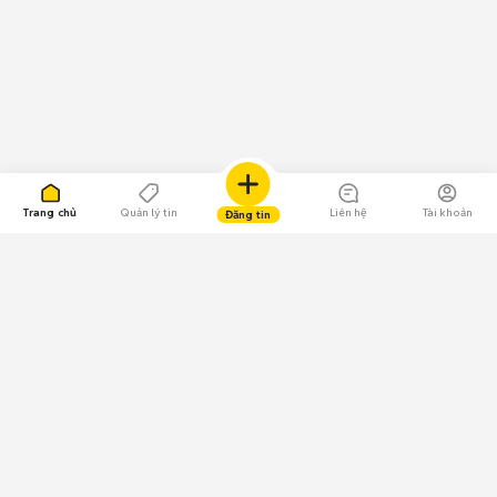
Trang chủ
Quản lý tin
Liên hệ
Tài khoản
Đăng tin
109.000 Bình chọn
Tải ứng dụng Chợ Tốt
Về Chợ Tốt
Quy chế sàn
Chính sách bảo mật
Giải quyết tranh chấp
CÔNG TY TNHH CHỢ TỐT - Người đại diện theo pháp luật: