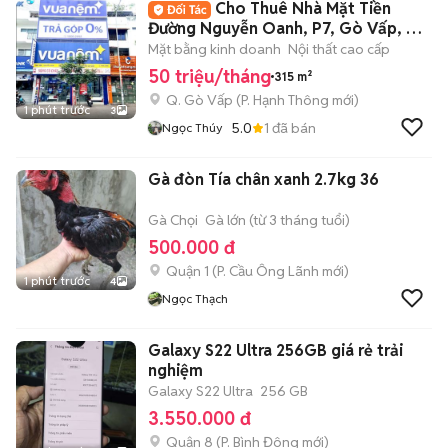
Cho Thuê Nhà Mặt Tiền
Đường Nguyễn Oanh, P7, Gò Vấp, DT:
7x15m
Mặt bằng kinh doanh
Nội thất cao cấp
50 triệu/tháng
315 m²
Q. Gò Vấp
(
P. Hạnh Thông
mới)
1 phút trước
3
5.0
1
đã bán
Ngọc Thúy
Gà đòn Tía chân xanh 2.7kg 36
Gà Chọi
Gà lớn (từ 3 tháng tuổi)
500.000 đ
Quận 1
(
P. Cầu Ông Lãnh
mới)
1 phút trước
4
Ngọc Thạch
Galaxy S22 Ultra 256GB giá rẻ trải
nghiệm
Galaxy S22 Ultra
256 GB
3.550.000 đ
Quận 8
(
P. Bình Đông
mới)