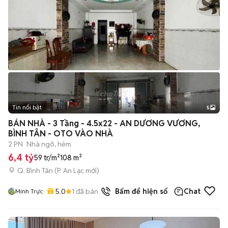
Tin nổi bật
5
BÁN NHÀ - 3 Tầng - 4.5x22 - AN DƯƠNG VƯƠNG,
BÌNH TÂN - OTO VÀO NHÀ
2 PN
Nhà ngõ, hẻm
6,4 tỷ
59 tr/m²
108 m²
Q. Bình Tân
(
P. An Lạc
mới)
5.0
1
đã bán
Bấm để hiện số
Chat
Minh Trực