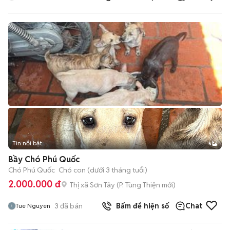
Tin nổi bật
5
Bầy Chó Phú Quốc
Chó Phú Quốc
Chó con (dưới 3 tháng tuổi)
2.000.000 đ
Thị xã Sơn Tây
(
P. Tùng Thiện
mới)
3
đã bán
Bấm để hiện số
Chat
Tue Nguyen