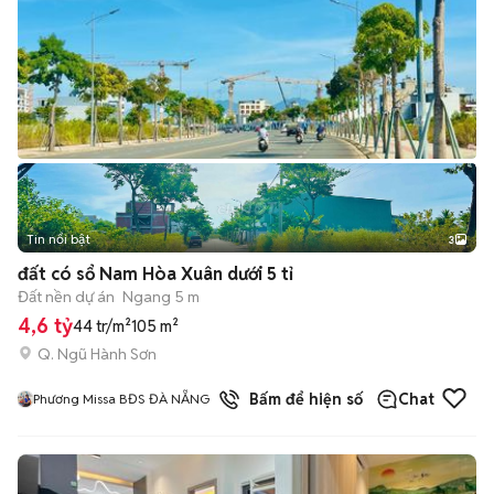
Tin nổi bật
3
đất có sổ Nam Hòa Xuân dưới 5 tỉ
Đất nền dự án
Ngang 5 m
4,6 tỷ
44 tr/m²
105 m²
Q. Ngũ Hành Sơn
1
đã bán
Bấm để hiện số
Chat
Phương Missa BĐS ĐÀ NẴNG