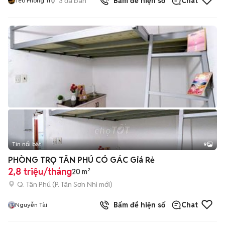
3
đã bán
Bấm để hiện số
Chat
Tèo Phòng Trọ
Tin nổi bật
9
+
2
PHÒNG TRỌ TÂN PHÚ CÓ GÁC Giá Rẻ
2,8 triệu/tháng
20 m²
Q. Tân Phú
(
P. Tân Sơn Nhì
mới)
Bấm để hiện số
Chat
Nguyễn Tài