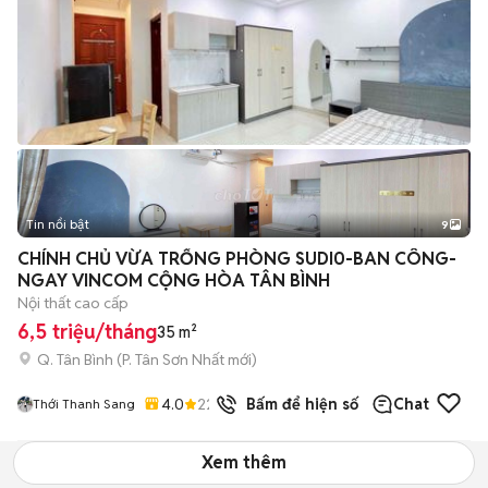
Tin nổi bật
9
+
2
CHÍNH CHỦ VỪA TRỐNG PHÒNG SUDI0-BAN CÔNG-
NGAY VINCOM CỘNG HÒA TÂN BÌNH
Nội thất cao cấp
6,5 triệu/tháng
35 m²
Q. Tân Bình
(
P. Tân Sơn Nhất
mới)
4.0
22
đã bán
Bấm để hiện số
Chat
Thới Thanh Sang
Xem thêm