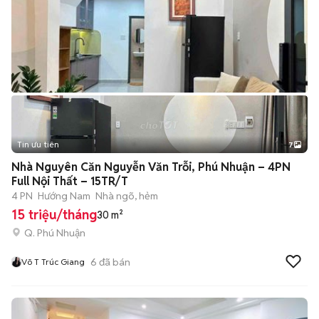
Tin ưu tiên
7
+
2
Nhà Nguyên Căn Nguyễn Văn Trỗi, Phú Nhuận – 4PN
Full Nội Thất – 15TR/T
4 PN
Hướng Nam
Nhà ngõ, hẻm
15 triệu/tháng
30 m²
Q. Phú Nhuận
6
đã bán
Võ T Trúc Giang