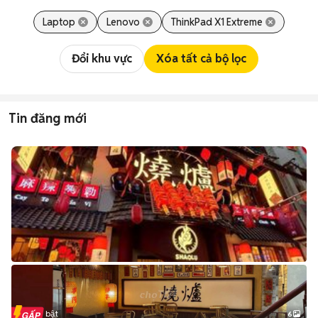
Laptop
Lenovo
ThinkPad X1 Extreme
Đổi khu vực
Xóa tất cả bộ lọc
Tin đăng mới
Tin nổi bật
6