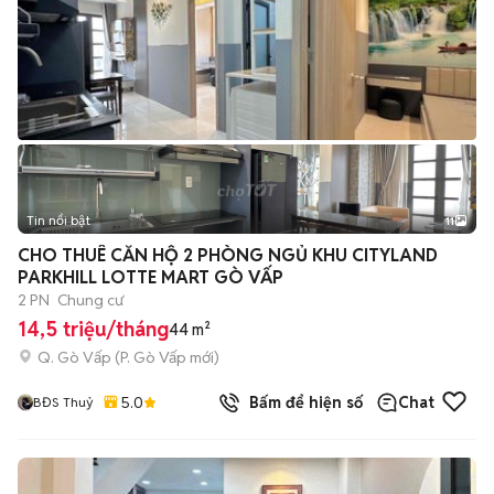
Tin nổi bật
11
+
2
CHO THUÊ CĂN HỘ 2 PHÒNG NGỦ KHU CITYLAND
PARKHILL LOTTE MART GÒ VẤP
2 PN
Chung cư
14,5 triệu/tháng
44 m²
Q. Gò Vấp
(
P. Gò Vấp
mới)
5.0
Bấm để hiện số
Chat
BĐS Thuỷ