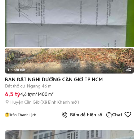
Tin nổi bật
3
BÁN ĐẤT NGHỈ DƯỠNG CẦN GIỜ TP HCM
Đất thổ cư
Ngang 46 m
6,5 tỷ
4,6 tr/m²
1400 m²
Huyện Cần Giờ
(
Xã Bình Khánh
mới)
T
Bấm để hiện số
Chat
Trần Thanh Lịch