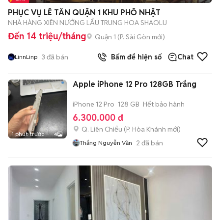
+
2
PHỤC VỤ LỄ TÂN QUẬN 1 KHU PHỐ NHẬT
NHÀ HÀNG XIÊN NƯỚNG LẨU TRUNG HOA SHAOLU
Đến 14 triệu/tháng
Quận 1
(
P. Sài Gòn
mới)
3
đã bán
Bấm để hiện số
Chat
LinnLinp
Apple iPhone 12 Pro 128GB Trắng
iPhone 12 Pro
128 GB
Hết bảo hành
6.300.000 đ
Q. Liên Chiểu
(
P. Hòa Khánh
mới)
1 phút trước
4
2
đã bán
Thắng Nguyễn Văn