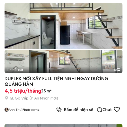
Tin nổi bật
10
+
2
DUPLEX MỚI XÂY FULL TIỆN NGHI NGAY DƯƠNG
QUẢNG HÀM
4,5 triệu/tháng
25 m²
Q. Gò Vấp
(
P. An Nhơn
mới)
Bấm để hiện số
Chat
Anh Thư Findroomz