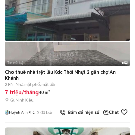
Tin nổi bật
11
+
2
Cho thuê nhà trệt lầu Kdc Thới Nhựt 2 gần chợ An
Khánh
2 PN
Nhà mặt phố, mặt tiền
7 triệu/tháng
40 m²
Q. Ninh Kiều
2
đã bán
Bấm để hiện số
Chat
Huỳnh Anh Phú