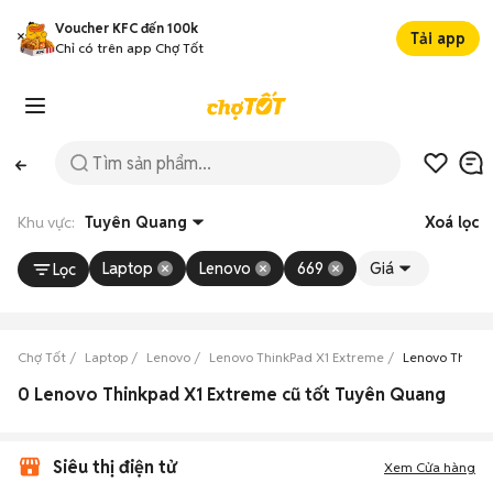
Voucher KFC đến 100k
Tải app
Chỉ có trên app Chợ Tốt
Khu vực:
Tuyên Quang
Xoá lọc
Laptop
Lenovo
669
Giá
Lọc
Chợ Tốt
Laptop
Lenovo
Lenovo ThinkPad X1 Extreme
Lenovo ThinkP
0 Lenovo Thinkpad X1 Extreme cũ tốt Tuyên Quang
Siêu thị điện tử
Xem Cửa hàng