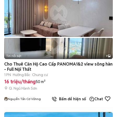
Tin nổi bật
7
+
2
Cho Thuê Căn Hộ Cao Cấp PANOMA1&2 view sông hàn
- Full Nội Thất
1 PN
Hướng Bắc
Chung cư
16 triệu/tháng
50 m²
Q. Ngũ Hành Sơn
Bấm để hiện số
Chat
Nguyễn Tấn Cơ Vữnng