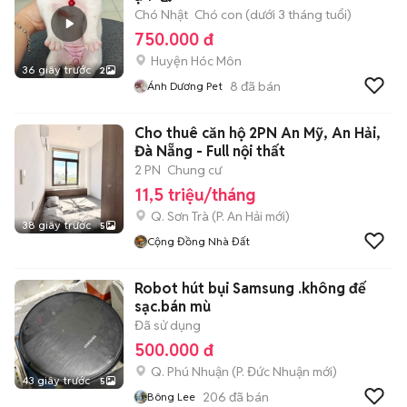
Chó Nhật
Chó con (dưới 3 tháng tuổi)
750.000 đ
Huyện Hóc Môn
36 giây trước
2
8
đã bán
Ánh Dương Pet
Cho thuê căn hộ 2PN An Mỹ, An Hải,
Đà Nẵng - Full nội thất
2 PN
Chung cư
11,5 triệu/tháng
Q. Sơn Trà
(
P. An Hải
mới)
38 giây trước
5
Cộng Đồng Nhà Đất
Robot hút bụi Samsung .không đế
sạc.bán mù
Đã sử dụng
500.000 đ
Q. Phú Nhuận
(
P. Đức Nhuận
mới)
43 giây trước
5
206
đã bán
Bông Lee