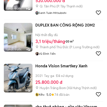
520.000.000 đ
Q. Tân Phú
(
P. Tây Thạnh
mới)
1 phút trước
8
Sanh Tuân Mitsubishi
DUPLEX BAN CÔNG RỘNG 20M2
Nội thất đầy đủ
3,1 triệu/tháng
20 m²
Thành phố Thủ Đức
(
P. Long Trường
mới)
1 phút trước
4
Vũ Đình Tiến
Honda Vision Smartkey Xanh
2021
Tay ga
Đã sử dụng
25.800.000 đ
Huyện Trảng Bom
(
Xã Hưng Thịnh
mới)
1 phút trước
10
k
5.0
74
đã bán
Kiều
cho thuê phòng - gần siêu Vincom