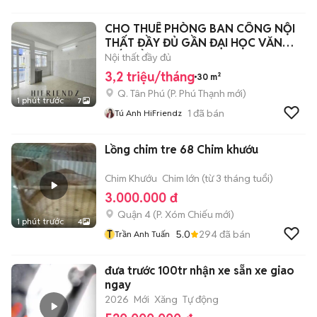
CHO THUÊ PHÒNG BAN CÔNG NỘI
THẤT ĐẦY ĐỦ GẦN ĐẠI HỌC VĂN
HIẾN ĐẦM SEN
Nội thất đầy đủ
3,2 triệu/tháng
30 m²
Q. Tân Phú
(
P. Phú Thạnh
mới)
1 phút trước
7
1
đã bán
Tú Anh HiFriendz
Lồng chim tre 68 Chim khướu
Chim Khướu
Chim lớn (từ 3 tháng tuổi)
3.000.000 đ
Quận 4
(
P. Xóm Chiếu
mới)
1 phút trước
4
T
5.0
294
đã bán
Trần Anh Tuấn
đưa trước 100tr nhận xe sẵn xe giao
ngay
2026
Mới
Xăng
Tự động