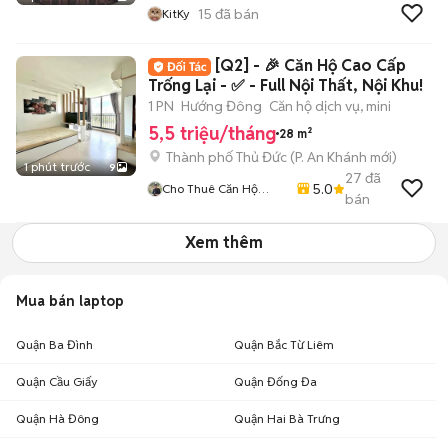
15
đã bán
KitKy
[Q2] - 🎉 Căn Hộ Cao Cấp
Trống Lại - ✅ - Full Nội Thất, Nội Khu!
1 PN
Hướng Đông
Căn hộ dịch vụ, mini
5,5 triệu/tháng
28 m²
Thành phố Thủ Đức
(
P. An Khánh
mới)
1 phút trước
9
27
đã
5.0
Cho Thuê Căn Hộ
bán
Quận 2 ✅
Xem thêm
Mua bán laptop
Quận Ba Đình
Quận Bắc Từ Liêm
Quận Cầu Giấy
Quận Đống Đa
Quận Hà Đông
Quận Hai Bà Trưng