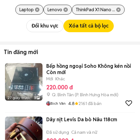
Laptop
Lenovo
ThinkPad X1 Nano ...
Đổi khu vực
Xóa tất cả bộ lọc
Tin đăng mới
Bếp hồng ngoại Soho Không kén nồi
Còn mới
Mới
Khác
220.000 đ
Q. Bình Tân
(
P. Bình Hưng Hòa
mới)
27 giây trước
2
4.8
2161
đã bán
Bich Vân
Dây nịt Levis Da bò Nâu 118cm
Đã sử dụng
Cả nam và nữ