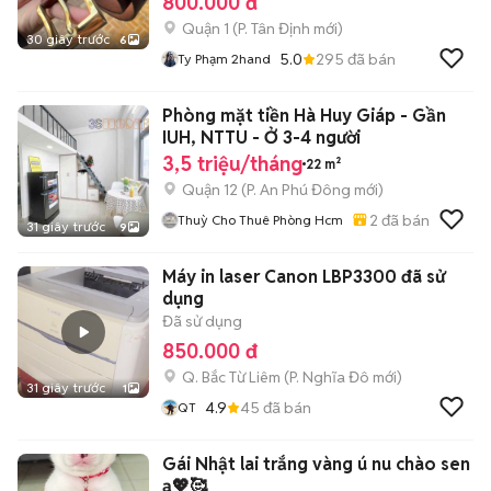
800.000 đ
Quận 1
(
P. Tân Định
mới)
30 giây trước
6
5.0
295
đã bán
Ty Phạm 2hand
Phòng mặt tiền Hà Huy Giáp - Gần
IUH, NTTU - Ở 3-4 người
3,5 triệu/tháng
22 m²
Quận 12
(
P. An Phú Đông
mới)
2
đã bán
Thuỳ Cho Thuê Phòng Hcm
31 giây trước
9
Máy in laser Canon LBP3300 đã sử
dụng
Đã sử dụng
850.000 đ
Q. Bắc Từ Liêm
(
P. Nghĩa Đô
mới)
31 giây trước
1
4.9
45
đã bán
QT
Gái Nhật lai trắng vàng ú nu chào sen
ạ💖🥰