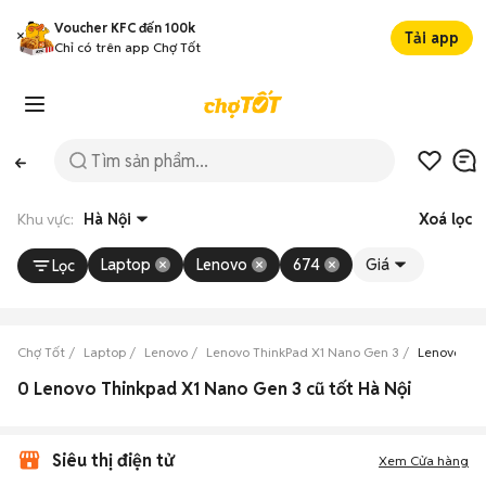
Voucher KFC đến 100k
Tải app
Chỉ có trên app Chợ Tốt
Khu vực:
Hà Nội
Xoá lọc
Laptop
Lenovo
674
Giá
Lọc
Chợ Tốt
Laptop
Lenovo
Lenovo ThinkPad X1 Nano Gen 3
Lenovo Thi
0 Lenovo Thinkpad X1 Nano Gen 3 cũ tốt Hà Nội
Siêu thị điện tử
Xem Cửa hàng