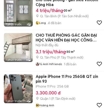
Cộng Hòa
4 triệu/tháng
20 m²
Q. Tân Bình
(
P. Tân Sơn Nhất
mới)
L
4
đã bán
Long
1 phút trước
3
CHO THUÊ PHÒNG GÁC GẦN ĐẠI
HỌC VĂN HIẾN ĐẠI HỌC CÔNG
THƯƠNG ÂU CƠ
Nội thất đầy đủ
3,1 triệu/tháng
30 m²
Q. Tân Phú
(
P. Tây Thạnh
mới)
1 phút trước
6
1
đã bán
Tú Anh HiFriendz
Apple iPhone 11 Pro 256GB QT zin
pin 93
iPhone 11 Pro
256 GB
3.300.000 đ
Quận 1
(
P. Tân Định
mới)
1 phút trước
4
H
Hoàng Anh