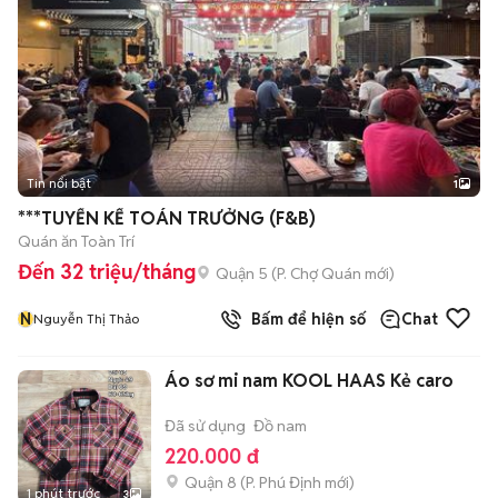
Tin nổi bật
1
***TUYỂN KẾ TOÁN TRƯỞNG (F&B)
Quán ăn Toàn Trí
Đến 32 triệu/tháng
Quận 5
(
P. Chợ Quán
mới)
N
Bấm để hiện số
Chat
Nguyễn Thị Thảo
Áo sơ mi nam KOOL HAAS Kẻ caro
Đã sử dụng
Đồ nam
220.000 đ
Quận 8
(
P. Phú Định
mới)
1 phút trước
3