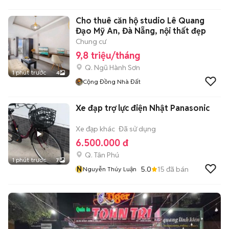
Cho thuê căn hộ studio Lê Quang
Đạo Mỹ An, Đà Nẵng, nội thất đẹp
Chung cư
9,8 triệu/tháng
Q. Ngũ Hành Sơn
1 phút trước
4
Cộng Đồng Nhà Đất
Xe đạp trợ lực điện Nhật Panasonic
Xe đạp khác
Đã sử dụng
6.500.000 đ
Q. Tân Phú
1 phút trước
7
N
5.0
15
đã bán
Nguyễn Thúy Luận