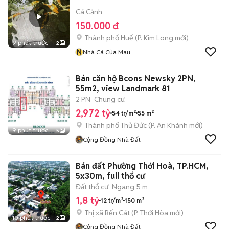
Cá Cảnh
150.000 đ
Thành phố Huế
(
P. Kim Long
mới)
9 phút trước
2
N
Nhà Cá Của Mau
Bán căn hộ Bcons Newsky 2PN,
55m2, view Landmark 81
2 PN
Chung cư
2,972 tỷ
54 tr/m²
55 m²
Thành phố Thủ Đức
(
P. An Khánh
mới)
9 phút trước
5
Cộng Đồng Nhà Đất
Bán đất Phường Thới Hoà, TP.HCM,
5x30m, full thổ cư
Đất thổ cư
Ngang 5 m
1,8 tỷ
12 tr/m²
150 m²
Thị xã Bến Cát
(
P. Thới Hòa
mới)
10 phút trước
2
Cộng Đồng Nhà Đất