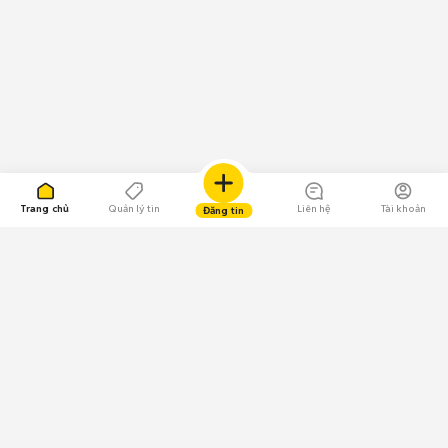
Trang chủ
Quản lý tin
Liên hệ
Tài khoản
Đăng tin
109.000 Bình chọn
Tải ứng dụng Chợ Tốt
Về Chợ Tốt
Quy chế sàn
Chính sách bảo mật
Giải quyết tranh chấp