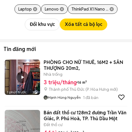
Laptop
Lenovo
ThinkPad X1 Nano ...
Đổi khu vực
Xóa tất cả bộ lọc
Tin đăng mới
PHÒNG CHO NỮ THUÊ, 16M2 + SÂN
THƯỢNG 20m2,
Nhà trống
3 triệu/tháng
16 m²
Thành phố Thủ Đức
(
P. Hòa Hưng
mới)
1 phút trước
3
1
đã bán
Mạnh Hùng Nguyễn
Bán đất thổ cư 128m2 đường Trần Văn
Giác, P. Phú Hoà, TP. Thủ Dầu Một
Đất thổ cư