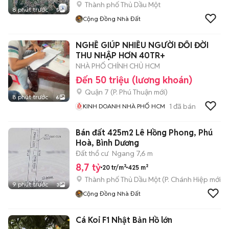
Thành phố Thủ Dầu Một
8 phút trước
5
Cộng Đồng Nhà Đất
NGHỀ GIÚP NHIỀU NGƯỜI ĐỔI ĐỜI
THU NHẬP HƠN 40TR+
NHÀ PHỐ CHÍNH CHỦ HCM
Đến 50 triệu (lương khoán)
Quận 7
(
P. Phú Thuận
mới)
8 phút trước
6
1
đã bán
KINH DOANH NHÀ PHỐ HCM
Bán đất 425m2 Lê Hồng Phong, Phú
Hoà, Bình Dương
Đất thổ cư
Ngang 7,6 m
8,7 tỷ
20 tr/m²
425 m²
Thành phố Thủ Dầu Một
(
P. Chánh Hiệp
mới)
9 phút trước
3
Cộng Đồng Nhà Đất
Cá Koi F1 Nhật Bản Hồ lớn