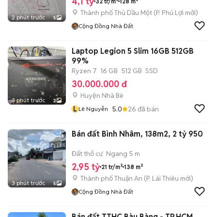
4,1 tỷ
32 tr/m²
128 m²
Thành phố Thủ Dầu Một
(
P. Phú Lợi
mới)
2 phút trước
5
Cộng Đồng Nhà Đất
Laptop Legion 5 Slim 16GB 512GB
99%
Ryzen 7
16 GB
512 GB
SSD
30.000.000 đ
Huyện Nhà Bè
3 phút trước
2
L
5.0
26
đã bán
Lê Nguyễn
Bán đất Bình Nhâm, 138m2, 2 tỷ 950
Đất thổ cư
Ngang 5 m
2,95 tỷ
21 tr/m²
138 m²
Thành phố Thuận An
(
P. Lái Thiêu
mới)
3 phút trước
5
Cộng Đồng Nhà Đất
Bán đất TTHC Bàu Bàng - TP.HCM,