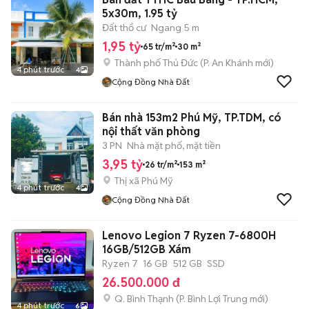
5x30m, 1.95 tỷ
Đất thổ cư
Ngang 5 m
1,95 tỷ
65 tr/m²
30 m²
Thành phố Thủ Đức
(
P. An Khánh
mới)
4 phút trước
4
Cộng Đồng Nhà Đất
Bán nhà 153m2 Phú Mỹ, TP.TDM, có
nội thất văn phòng
3 PN
Nhà mặt phố, mặt tiền
3,95 tỷ
26 tr/m²
153 m²
Thị xã Phú Mỹ
4 phút trước
4
Cộng Đồng Nhà Đất
Lenovo Legion 7 Ryzen 7-6800H
16GB/512GB Xám
Ryzen 7
16 GB
512 GB
SSD
26.500.000 đ
Q. Bình Thạnh
(
P. Bình Lợi Trung
mới)
4 phút trước
6