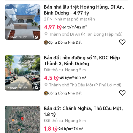
Bán nhà lầu trệt Hoàng Hùng, Dĩ An,
Bình Dương - 4.97 tỷ
2 PN
Nhà mặt phố, mặt tiền
4,97 tỷ
61 tr/m²
82 m²
Thành phố Dĩ An
(
P. Tân Đông Hiệp
mới)
7 phút trước
5
Cộng Đồng Nhà Đất
Bán đất nền đường số 11, KDC Hiệp
Thành 3, Bình Dương
Đất thổ cư
Ngang 5 m
4,5 tỷ
45 tr/m²
100 m²
Thành phố Thủ Dầu Một
(
P. Phú Lợi
mới)
7 phút trước
3
Cộng Đồng Nhà Đất
Bán đất Chánh Nghĩa, Thủ Dầu Một,
1.8 tỷ
Đất thổ cư
Ngang 5 m
1,8 tỷ
24 tr/m²
74 m²