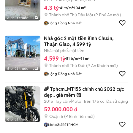
4,3 tỷ
41 tr/m²
104 m²
Thành phố Thủ Dầu Một
(
P. Phú An
mới)
6 phút trước
5
Cộng Đồng Nhà Đất
Nhà góc 2 mặt tiền Bình Chuẩn,
Thuận Giao, 4.599 tỷ
Nhà mặt phố, mặt tiền
4,599 tỷ
51 tr/m²
91 m²
Thành phố Thủ Đức
(
P. An Khánh
mới)
6 phút trước
3
Cộng Đồng Nhà Đất
🌈 Tphcm..MT155 chính chủ 2022 cực
đẹp.. giá mềm 🥰
2015
Tay côn/Moto
Trên 175 cc
Đã sử dụng
52.000.000 đ
Quận 6
(
P. Bình Tiên
mới)
6 phút trước
2
MotoGiáRẻTPHCM