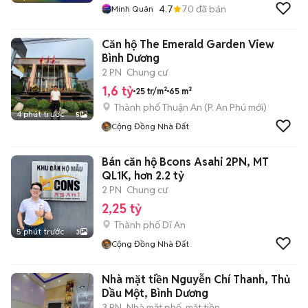
4.7
70
đã bán
Minh Quân
Căn hộ The Emerald Garden View
Bình Dương
2 PN
Chung cư
1,6 tỷ
25 tr/m²
65 m²
Thành phố Thuận An
(
P. An Phú
mới)
4 phút trước
5
Cộng Đồng Nhà Đất
Bán căn hộ Bcons Asahi 2PN, MT
QL1K, hơn 2.2 tỷ
2 PN
Chung cư
2,25 tỷ
Thành phố Dĩ An
5 phút trước
3
Cộng Đồng Nhà Đất
Nhà mặt tiền Nguyễn Chí Thanh, Thủ
Dầu Một, Bình Dương
3 PN
Nhà mặt phố, mặt tiền