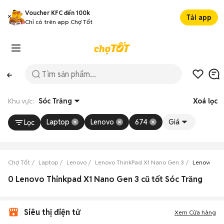
Voucher KFC đến 100k
Tải app
Chỉ có trên app Chợ Tốt
Khu vực:
Sóc Trăng
Xoá lọc
Laptop
Lenovo
674
Giá
Lọc
Chợ Tốt
Laptop
Lenovo
Lenovo ThinkPad X1 Nano Gen 3
Lenovo Thi
0 Lenovo Thinkpad X1 Nano Gen 3 cũ tốt Sóc Trăng
Siêu thị điện tử
Xem Cửa hàng