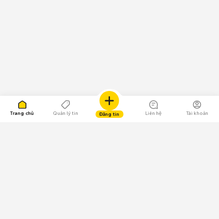
Trang chủ
Quản lý tin
Liên hệ
Tài khoản
Đăng tin
109.000 Bình chọn
Tải ứng dụng Chợ Tốt
Về Chợ Tốt
Quy chế sàn