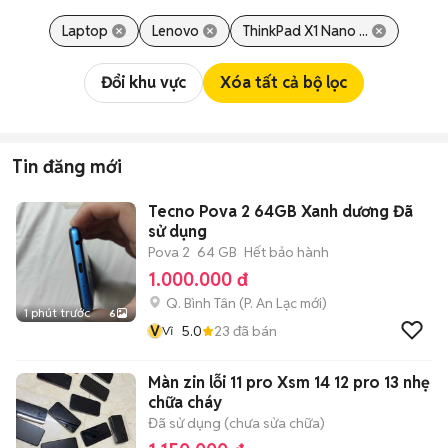
Laptop
Lenovo
ThinkPad X1 Nano ...
Đổi khu vực
Xóa tất cả bộ lọc
Tin đăng mới
Tecno Pova 2 64GB Xanh dương Đã
sử dụng
Pova 2
64 GB
Hết bảo hành
1.000.000 đ
Q. Bình Tân
(
P. An Lạc
mới)
1 phút trước
6
V
5.0
23
đã bán
Vĩ
Màn zin lỗi 11 pro Xsm 14 12 pro 13 nhẹ
chữa cháy
Đã sử dụng (chưa sửa chữa)