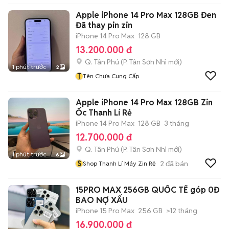
Apple iPhone 14 Pro Max 128GB Đen
Đã thay pin zin
iPhone 14 Pro Max
128 GB
13.200.000 đ
Q. Tân Phú
(
P. Tân Sơn Nhì
mới)
1 phút trước
2
T
Tên Chưa Cung Cấp
Apple iPhone 14 Pro Max 128GB Zin
Ốc Thanh Lí Rẻ
iPhone 14 Pro Max
128 GB
3 tháng
12.700.000 đ
Q. Tân Phú
(
P. Tân Sơn Nhì
mới)
1 phút trước
6
S
2
đã bán
Shop Thanh Lí Máy Zin Rẻ
15PRO MAX 256GB QUỐC TẾ góp 0Đ
BAO NỢ XẤU
iPhone 15 Pro Max
256 GB
>12 tháng
16.900.000 đ