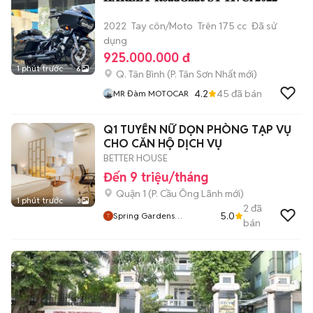
2022
Tay côn/Moto
Trên 175 cc
Đã sử
dụng
925.000.000 đ
1 phút trước
6
Q. Tân Bình
(
P. Tân Sơn Nhất
mới)
4.2
45
đã bán
MR Đàm MOTOCAR
Q1 TUYỂN NỮ DỌN PHÒNG TẠP VỤ
CHO CĂN HỘ DỊCH VỤ
BETTER HOUSE
Đến 9 triệu/tháng
Quận 1
(
P. Cầu Ông Lãnh
mới)
1 phút trước
3
2
đã
5.0
Spring Gardens
bán
Apartment