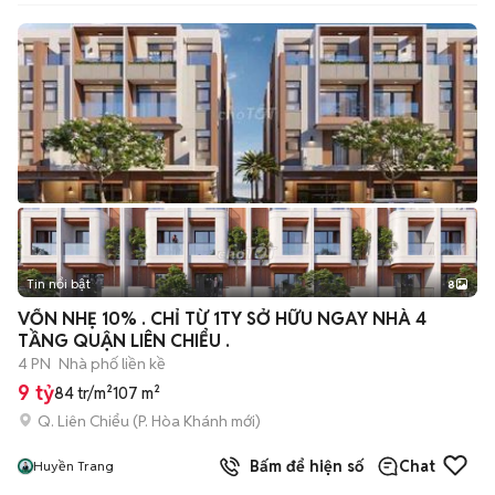
Tin nổi bật
8
+
2
VỐN NHẸ 10% . CHỈ TỪ 1TY SỞ HỮU NGAY NHÀ 4
TẦNG QUẬN LIÊN CHIỂU .
4 PN
Nhà phố liền kề
9 tỷ
84 tr/m²
107 m²
Q. Liên Chiểu
(
P. Hòa Khánh
mới)
Bấm để hiện số
Chat
Huyền Trang