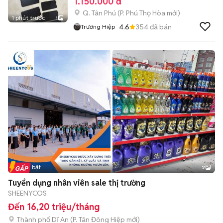
1.150.000 đ
Q. Tân Phú
(
P. Phú Thọ Hòa
mới)
1 phút trước
1
4.6
354
đã bán
Trương Hiệp
Tin nổi bật
2
Tuyển dụng nhân viên sale thị trường
SHEENYCOS
Đến 16,20 triệu/tháng
Thành phố Dĩ An
(
P. Tân Đông Hiệp
mới)