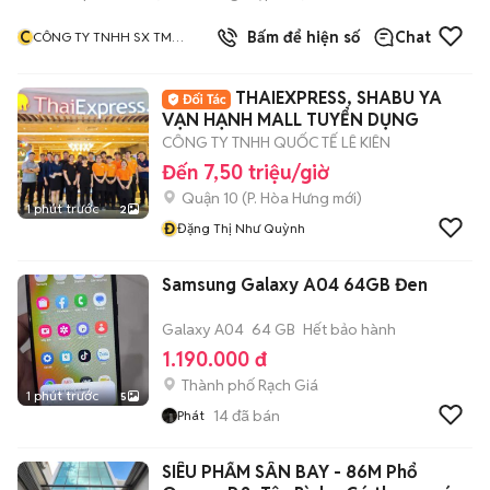
C
Bấm để hiện số
Chat
CÔNG TY TNHH SX TM
CLEAN HOUSE
THAIEXPRESS, SHABU YA
VẠN HẠNH MALL TUYỂN DỤNG
CÔNG TY TNHH QUỐC TẾ LÊ KIÊN
Đến 7,50 triệu/giờ
Quận 10
(
P. Hòa Hưng
mới)
1 phút trước
2
Đ
Đặng Thị Như Quỳnh
Samsung Galaxy A04 64GB Đen
Galaxy A04
64 GB
Hết bảo hành
1.190.000 đ
Thành phố Rạch Giá
1 phút trước
5
14
đã bán
Phát
SIÊU PHẨM SÂN BAY - 86M Phổ