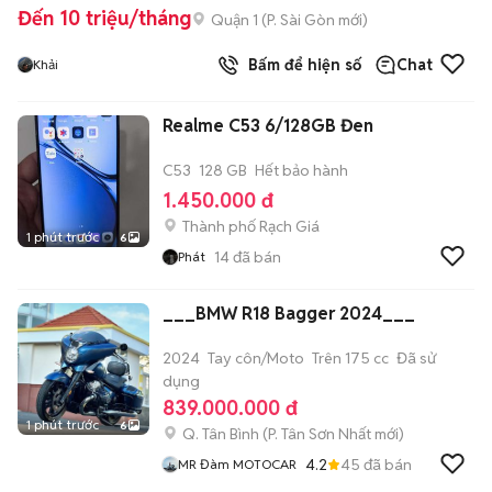
Đến 10 triệu/tháng
Quận 1
(
P. Sài Gòn
mới)
Bấm để hiện số
Chat
Khải
Realme C53 6/128GB Đen
C53
128 GB
Hết bảo hành
1.450.000 đ
Thành phố Rạch Giá
1 phút trước
6
14
đã bán
Phát
___BMW R18 Bagger 2024___
2024
Tay côn/Moto
Trên 175 cc
Đã sử
dụng
839.000.000 đ
1 phút trước
6
Q. Tân Bình
(
P. Tân Sơn Nhất
mới)
4.2
45
đã bán
MR Đàm MOTOCAR