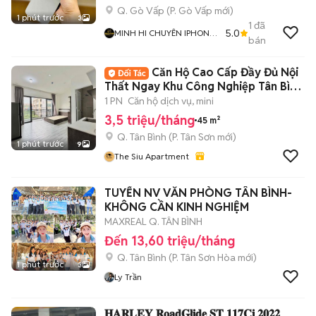
Q. Gò Vấp
(
P. Gò Vấp
mới)
1 phút trước
3
1
đã
5.0
MINH HI CHUYÊN IPHONE
bán
ZIN GIÁ TỐT
Căn Hộ Cao Cấp Đầy Đủ Nội
Thất Ngay Khu Công Nghiệp Tân Bình
- Etown
1 PN
Căn hộ dịch vụ, mini
3,5 triệu/tháng
45 m²
Q. Tân Bình
(
P. Tân Sơn
mới)
1 phút trước
9
The Siu Apartment
TUYỂN NV VĂN PHÒNG TÂN BÌNH-
KHÔNG CẦN KINH NGHIỆM
MAXREAL Q. TÂN BÌNH
Đến 13,60 triệu/tháng
Q. Tân Bình
(
P. Tân Sơn Hòa
mới)
1 phút trước
3
Ly Trần
𝐇𝐀𝐑𝐋𝐄𝐘 𝐑𝐨𝐚𝐝𝐆𝐥𝐢𝐝𝐞 𝐒𝐓 𝟏𝟏𝟕𝐂𝐢 𝟐𝟎𝟐𝟐