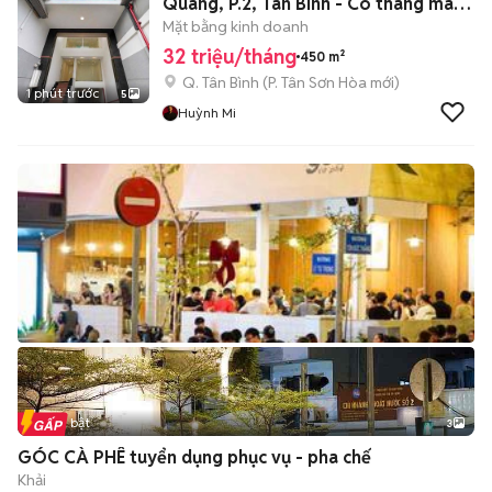
Quang, P.2, Tân Bình - Có thang máy,
PCCC
Mặt bằng kinh doanh
32 triệu/tháng
450 m²
Q. Tân Bình
(
P. Tân Sơn Hòa
mới)
1 phút trước
5
Huỳnh Mi
Tin nổi bật
3
GÓC CÀ PHÊ tuyển dụng phục vụ - pha chế
Khải