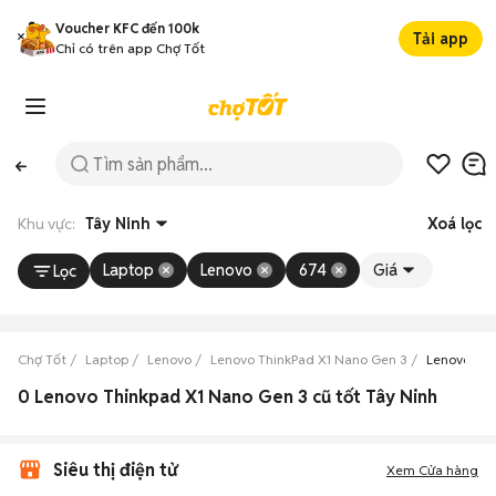
Voucher KFC đến 100k
Tải app
Chỉ có trên app Chợ Tốt
Khu vực:
Tây Ninh
Xoá lọc
Laptop
Lenovo
674
Giá
Lọc
Chợ Tốt
Laptop
Lenovo
Lenovo ThinkPad X1 Nano Gen 3
Lenovo Thi
0 Lenovo Thinkpad X1 Nano Gen 3 cũ tốt Tây Ninh
Siêu thị điện tử
Xem Cửa hàng