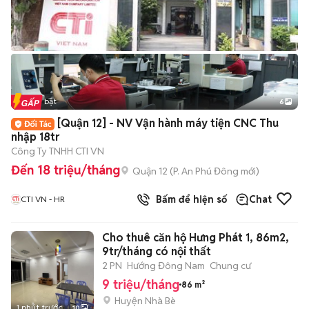
Tin nổi bật
6
+
2
[Quận 12] - NV Vận hành máy tiện CNC Thu
nhập 18tr
Công Ty TNHH CTI VN
Đến 18 triệu/tháng
Quận 12
(
P. An Phú Đông
mới)
Bấm để hiện số
Chat
CTI VN - HR
Cho thuê căn hộ Hưng Phát 1, 86m2,
9tr/tháng có nội thất
2 PN
Hướng Đông Nam
Chung cư
9 triệu/tháng
86 m²
Huyện Nhà Bè
1 phút trước
10