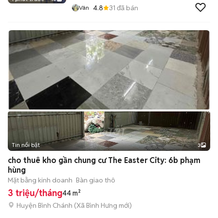
4.8
31
đã bán
Vân
Tin nổi bật
3
cho thuê kho gần chung cư The Easter City: 6b phạm
hùng
Mặt bằng kinh doanh
Bàn giao thô
3 triệu/tháng
44 m²
Huyện Bình Chánh
(
Xã Bình Hưng
mới)