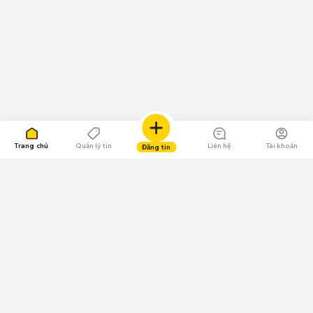
Trang chủ
Quản lý tin
Liên hệ
Tài khoản
Đăng tin
109.000 Bình chọn
Tải ứng dụng Chợ Tốt
Về Chợ Tốt
Quy chế sàn
Chính sách bảo mật
Giải quyết tranh chấp