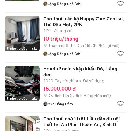
Cộng Đồng Nhà Đất
Cho thuê căn hộ Happy One Central,
Thủ Dầu Một, 2PN
2 PN
Chung cư
10 triệu/tháng
Thành phố Thủ Dầu Một
(
P. Phú Lợi
mới)
5 phút trước
5
Cộng Đồng Nhà Đất
Honda Sonic Nhập khẩu Đỏ, trắng,
đen
2020
Tay côn/Moto
Đã sử dụng
15.000.000 đ
Q. Bình Tân
(
P. Bình Hưng Hòa
mới)
5 phút trước
2
Mua Hàng Dỏm
Cho thuê nhà 1 trệt 1 lầu đầy đủ nội
thất tại An Phú, Thuận An, Bình D
2 PN
Nhà ngõ, hẻm