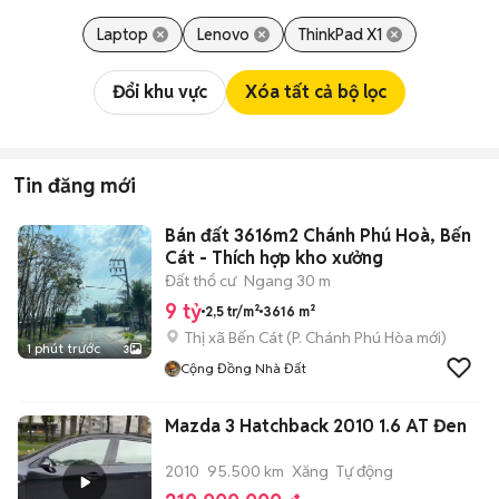
Laptop
Lenovo
ThinkPad X1
Đổi khu vực
Xóa tất cả bộ lọc
Tin đăng mới
Bán đất 3616m2 Chánh Phú Hoà, Bến
Cát - Thích hợp kho xưởng
Đất thổ cư
Ngang 30 m
9 tỷ
2,5 tr/m²
3616 m²
Thị xã Bến Cát
(
P. Chánh Phú Hòa
mới)
1 phút trước
3
Cộng Đồng Nhà Đất
Mazda 3 Hatchback 2010 1.6 AT Đen
2010
95.500 km
Xăng
Tự động