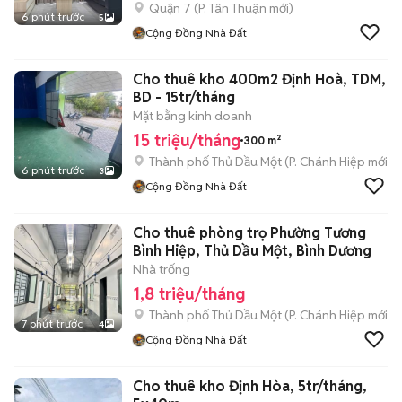
Quận 7
(
P. Tân Thuận
mới)
6 phút trước
5
Cộng Đồng Nhà Đất
Cho thuê kho 400m2 Định Hoà, TDM,
BD - 15tr/tháng
Mặt bằng kinh doanh
15 triệu/tháng
300 m²
Thành phố Thủ Dầu Một
(
P. Chánh Hiệp
mới)
6 phút trước
3
Cộng Đồng Nhà Đất
Cho thuê phòng trọ Phường Tương
Bình Hiệp, Thủ Dầu Một, Bình Dương
Nhà trống
1,8 triệu/tháng
Thành phố Thủ Dầu Một
(
P. Chánh Hiệp
mới)
7 phút trước
4
Cộng Đồng Nhà Đất
Cho thuê kho Định Hòa, 5tr/tháng,