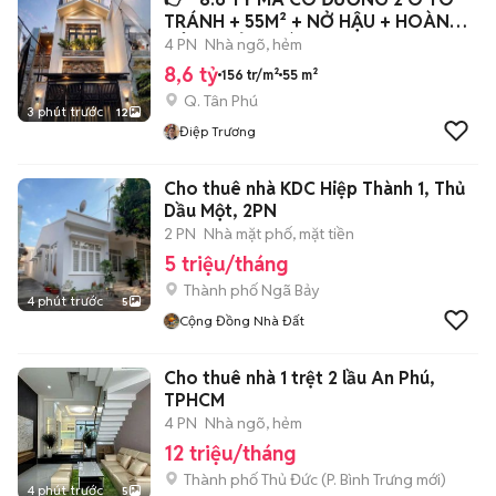
TRÁNH + 55M² + NỞ HẬU + HOÀN
CÔNG ĐỦ — HÀ
4 PN
Nhà ngõ, hẻm
8,6 tỷ
156 tr/m²
55 m²
Q. Tân Phú
3 phút trước
12
Điệp Trương
Cho thuê nhà KDC Hiệp Thành 1, Thủ
Dầu Một, 2PN
2 PN
Nhà mặt phố, mặt tiền
5 triệu/tháng
Thành phố Ngã Bảy
4 phút trước
5
Cộng Đồng Nhà Đất
Cho thuê nhà 1 trệt 2 lầu An Phú,
TPHCM
4 PN
Nhà ngõ, hẻm
12 triệu/tháng
Thành phố Thủ Đức
(
P. Bình Trưng
mới)
4 phút trước
5