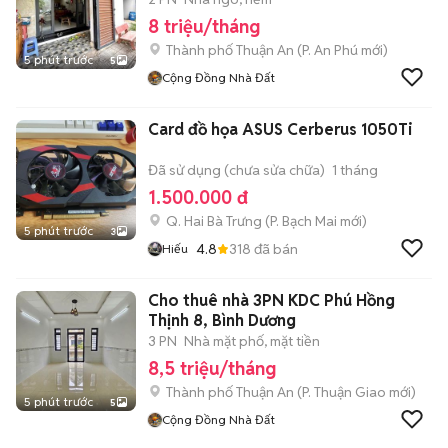
8 triệu/tháng
Thành phố Thuận An
(
P. An Phú
mới)
5 phút trước
5
Cộng Đồng Nhà Đất
Card đồ họa ASUS Cerberus 1050Ti
Đã sử dụng (chưa sửa chữa)
1 tháng
1.500.000 đ
Q. Hai Bà Trưng
(
P. Bạch Mai
mới)
5 phút trước
3
4.8
318
đã bán
Hiếu
Cho thuê nhà 3PN KDC Phú Hồng
Thịnh 8, Bình Dương
3 PN
Nhà mặt phố, mặt tiền
8,5 triệu/tháng
Thành phố Thuận An
(
P. Thuận Giao
mới)
5 phút trước
5
Cộng Đồng Nhà Đất