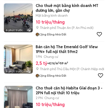
Cho thuê mặt bằng kinh doanh MT
đường lớn, gần chợ
Mặt bằng kinh doanh
10 triệu/tháng
Thành phố Thuận An
(
P. An Phú
mới)
6 phút trước
3
Cộng Đồng Nhà Đất
Bán căn hộ The Emerald Golf View
1PN+ full nội thất 59m2
1 PN
Chung cư
2,5 tỷ
42 tr/m²
59 m²
Thành phố Thủ Dầu Một
(
P. Chánh Hiệp
mới)
6 phút trước
5
Cộng Đồng Nhà Đất
Cho thuê căn hộ Habita Giai đoạn 3 -
2PN full nội thất 10 triệu
2 PN
Chung cư
10 triệu/tháng