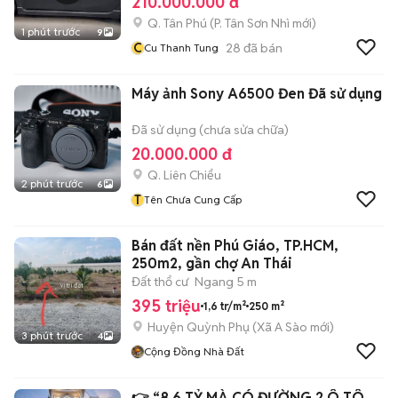
210.000.000 đ
Q. Tân Phú
(
P. Tân Sơn Nhì
mới)
1 phút trước
9
C
28
đã bán
Cu Thanh Tung
Máy ảnh Sony A6500 Đen Đã sử dụng
Đã sử dụng (chưa sửa chữa)
20.000.000 đ
Q. Liên Chiểu
2 phút trước
6
T
Tên Chưa Cung Cấp
Bán đất nền Phú Giáo, TP.HCM,
250m2, gần chợ An Thái
Đất thổ cư
Ngang 5 m
395 triệu
1,6 tr/m²
250 m²
Huyện Quỳnh Phụ
(
Xã A Sào
mới)
3 phút trước
4
Cộng Đồng Nhà Đất
👉 “8.6 TỶ MÀ CÓ ĐƯỜNG 2 Ô TÔ