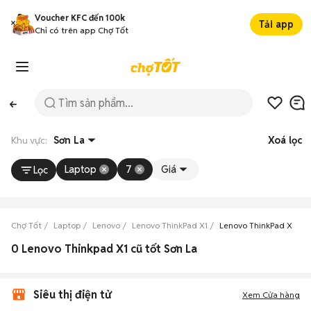
Voucher KFC đến 100k
Tải app
Chỉ có trên app Chợ Tốt
Khu vực:
Sơn La
Xoá lọc
Laptop
7
Giá
Lọc
Chợ Tốt
Laptop
Lenovo
Lenovo ThinkPad X1
Lenovo ThinkPad X1 Sơn
0 Lenovo Thinkpad X1 cũ tốt Sơn La
Siêu thị điện tử
Xem Cửa hàng