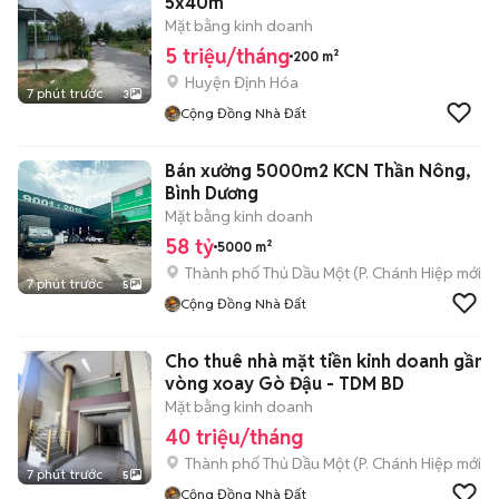
5x40m
Mặt bằng kinh doanh
5 triệu/tháng
200 m²
Huyện Định Hóa
7 phút trước
3
Cộng Đồng Nhà Đất
Bán xưởng 5000m2 KCN Thần Nông,
Bình Dương
Mặt bằng kinh doanh
58 tỷ
5000 m²
Thành phố Thủ Dầu Một
(
P. Chánh Hiệp
mới)
7 phút trước
5
Cộng Đồng Nhà Đất
Cho thuê nhà mặt tiền kinh doanh gần
vòng xoay Gò Đậu - TDM BD
Mặt bằng kinh doanh
40 triệu/tháng
Thành phố Thủ Dầu Một
(
P. Chánh Hiệp
mới)
7 phút trước
5
Cộng Đồng Nhà Đất