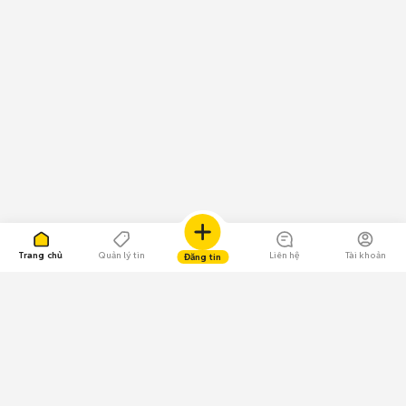
Trang chủ
Quản lý tin
Liên hệ
Tài khoản
Đăng tin
109.000 Bình chọn
Tải ứng dụng Chợ Tốt