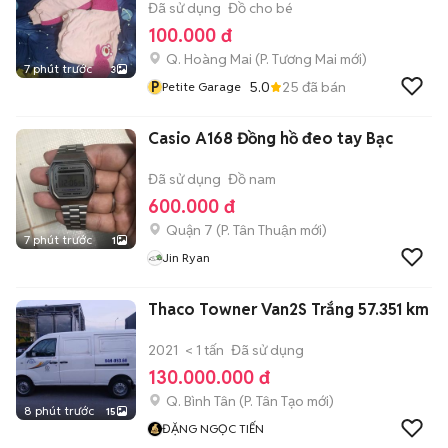
Đã sử dụng
Đồ cho bé
100.000 đ
Q. Hoàng Mai
(
P. Tương Mai
mới)
7 phút trước
3
P
5.0
25
đã bán
Petite Garage
Casio A168 Đồng hồ đeo tay Bạc
Đã sử dụng
Đồ nam
600.000 đ
Quận 7
(
P. Tân Thuận
mới)
7 phút trước
1
Jin Ryan
Thaco Towner Van2S Trắng 57.351 km
2021
< 1 tấn
Đã sử dụng
130.000.000 đ
Q. Bình Tân
(
P. Tân Tạo
mới)
8 phút trước
15
ĐẶNG NGỌC TIẾN