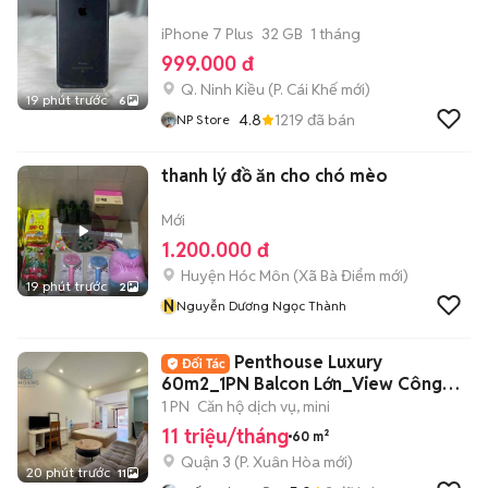
iPhone 7 Plus
32 GB
1 tháng
999.000 đ
Q. Ninh Kiều
(
P. Cái Khế
mới)
19 phút trước
6
4.8
1219
đã bán
NP Store
thanh lý đồ ăn cho chó mèo
Mới
1.200.000 đ
Huyện Hóc Môn
(
Xã Bà Điểm
mới)
19 phút trước
2
N
Nguyễn Dương Ngọc Thành
Penthouse Luxury
60m2_1PN Balcon Lớn_View Công
Viên Ngay Võ Thị Sáu
1 PN
Căn hộ dịch vụ, mini
11 triệu/tháng
60 m²
Quận 3
(
P. Xuân Hòa
mới)
20 phút trước
11