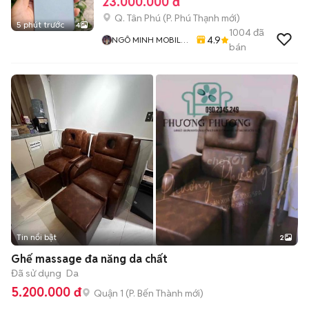
23.000.000 đ
Q. Tân Phú
(
P. Phú Thạnh
mới)
5 phút trước
4
1004
đã
4.9
NGÔ MINH MOBILE
bán
SHOP
Tin nổi bật
2
Ghế massage đa năng da chất
Đã sử dụng
Da
5.200.000 đ
Quận 1
(
P. Bến Thành
mới)