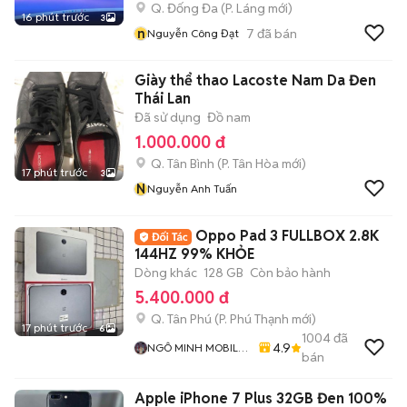
Q. Đống Đa
(
P. Láng
mới)
16 phút trước
3
n
7
đã bán
Nguyễn Công Đạt
Giày thể thao Lacoste Nam Da Đen
Thái Lan
Đã sử dụng
Đồ nam
1.000.000 đ
Q. Tân Bình
(
P. Tân Hòa
mới)
17 phút trước
3
N
Nguyễn Anh Tuấn
Oppo Pad 3 FULLBOX 2.8K
144HZ 99% KHỎE
Dòng khác
128 GB
Còn bảo hành
5.400.000 đ
Q. Tân Phú
(
P. Phú Thạnh
mới)
17 phút trước
6
1004
đã
4.9
NGÔ MINH MOBILE
bán
SHOP
Apple iPhone 7 Plus 32GB Đen 100%