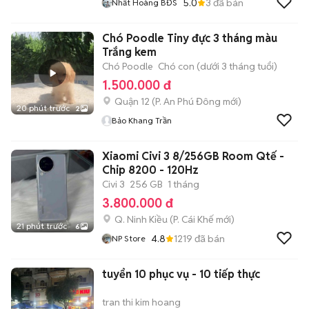
5.0
3
đã bán
Nhất Hoàng BĐS
Chó Poodle Tiny đực 3 tháng màu
Trắng kem
Chó Poodle
Chó con (dưới 3 tháng tuổi)
1.500.000 đ
Quận 12
(
P. An Phú Đông
mới)
20 phút trước
2
Bảo Khang Trần
Xiaomi Civi 3 8/256GB Room Qtế -
Chip 8200 - 120Hz
Civi 3
256 GB
1 tháng
3.800.000 đ
Q. Ninh Kiều
(
P. Cái Khế
mới)
21 phút trước
6
4.8
1219
đã bán
NP Store
tuyển 10 phục vụ - 10 tiếp thực
tran thi kim hoang