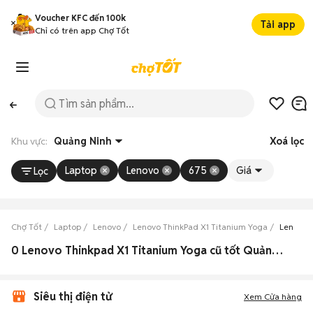
Voucher KFC đến 100k
Tải app
Chỉ có trên app Chợ Tốt
Khu vực:
Quảng Ninh
Xoá lọc
Laptop
Lenovo
675
Giá
Lọc
Chợ Tốt
Laptop
Lenovo
Lenovo ThinkPad X1 Titanium Yoga
Lenovo 
0 Lenovo Thinkpad X1 Titanium Yoga cũ tốt Quảng Ninh
Siêu thị điện tử
Xem Cửa hàng