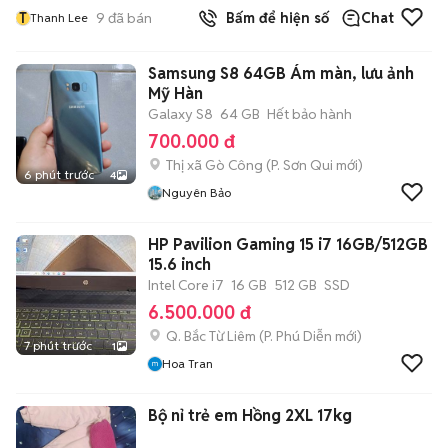
T
9
đã bán
Bấm để hiện số
Chat
Thanh Lee
Samsung S8 64GB Ám màn, lưu ảnh
Mỹ Hàn
Galaxy S8
64 GB
Hết bảo hành
700.000 đ
Thị xã Gò Công
(
P. Sơn Qui
mới)
6 phút trước
4
Nguyên Bảo
HP Pavilion Gaming 15 i7 16GB/512GB
15.6 inch
Intel Core i7
16 GB
512 GB
SSD
6.500.000 đ
Q. Bắc Từ Liêm
(
P. Phú Diễn
mới)
7 phút trước
1
Hoa Tran
Bộ nỉ trẻ em Hồng 2XL 17kg