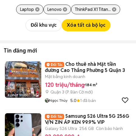
Laptop
Lenovo
ThinkPad X1 Titan...
Đổi khu vực
Xóa tất cả bộ lọc
Tin đăng mới
Cho thuê nhà Mặt tiền
đường Cao Thắng Phường 5 Quận 3
Mặt bằng kinh doanh
120 triệu/tháng
184 m²
Quận 3
(
P. Bàn Cờ
mới)
4 phút trước
5
5.0
1
đã bán
Ngọc Thúy
Samsung S26 Ultra 5G 256G
V/N ZIN ÁP KEN 99.9% VIP
Galaxy S26 Ultra
256 GB
Còn bảo hành