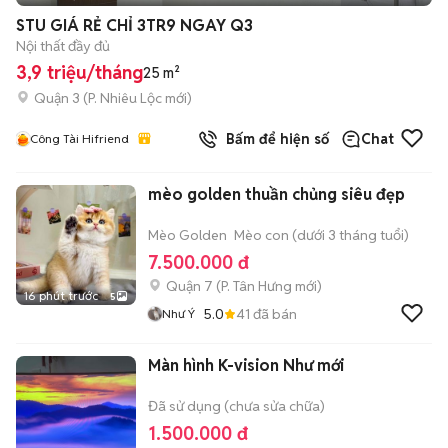
STU GIÁ RẺ CHỈ 3TR9 NGAY Q3
Nội thất đầy đủ
3,9 triệu/tháng
25 m²
Quận 3
(
P. Nhiêu Lộc
mới)
Bấm để hiện số
Chat
Công Tài Hifriend
mèo golden thuần chủng siêu đẹp
Mèo Golden
Mèo con (dưới 3 tháng tuổi)
7.500.000 đ
Quận 7
(
P. Tân Hưng
mới)
16 phút trước
5
5.0
41
đã bán
Như Ý
Màn hình K-vision Như mới
Đã sử dụng (chưa sửa chữa)
1.500.000 đ