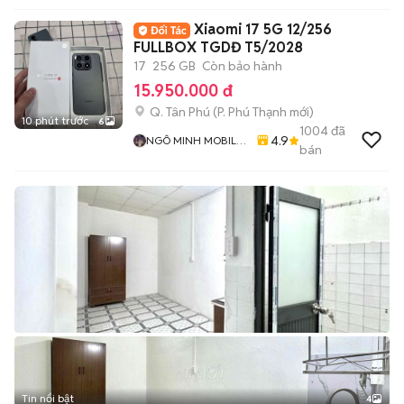
Xiaomi 17 5G 12/256
FULLBOX TGDĐ T5/2028
17
256 GB
Còn bảo hành
15.950.000 đ
Q. Tân Phú
(
P. Phú Thạnh
mới)
10 phút trước
6
1004
đã
4.9
NGÔ MINH MOBILE
bán
SHOP
Tin nổi bật
4