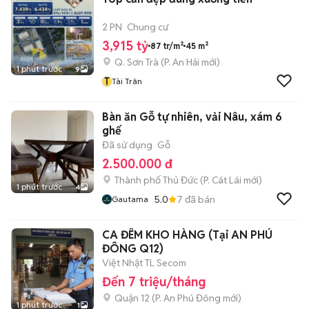
2 PN
Chung cư
3,915 tỷ
87 tr/m²
45 m²
Q. Sơn Trà
(
P. An Hải
mới)
1 phút trước
9
T
Tài Trân
Bàn ăn Gỗ tự nhiên, vải Nâu, xám 6
ghế
Đã sử dụng
Gỗ
2.500.000 đ
Thành phố Thủ Đức
(
P. Cát Lái
mới)
1 phút trước
4
5.0
7
đã bán
Gautama
CA ĐÊM KHO HÀNG (Tại AN PHÚ
ĐÔNG Q12)
Việt Nhật TL Secom
Đến 7 triệu/tháng
Quận 12
(
P. An Phú Đông
mới)
1 phút trước
1