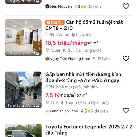
36 giây trước
1
3.3
6
đã bán
Biên Nguyên
Căn hộ 65m2 full nội thất
CMT8 - Q10
2 PN
Căn hộ dịch vụ, mini
10,5 triệu/tháng
65 m²
Quận 10
(
P. Hòa Hưng
mới)
36 giây trước
9
5
đã bán
Ngụy Trần Phương Nam
Gấp ban nhà mặt tiền đường kinh
doanh-3 tầng -67m -Vào ở ngay .
3 PN
Nhà mặt phố, mặt tiền
7,5 tỷ
112 tr/m²
67 m²
Q. Bình Thạnh
(
P. Gia Định
mới)
36 giây trước
3
4.5
9
đã bán
Xanh Thịnh Land
Toyota Fortuner Legender 2025 2.7 2
cầu Trắng