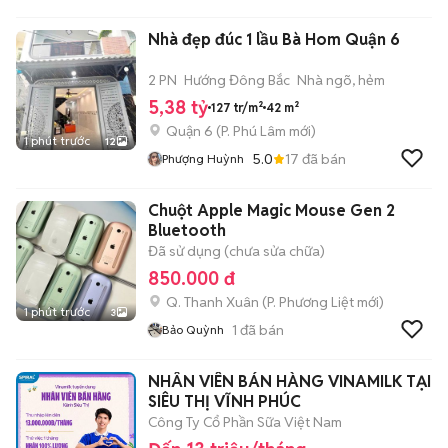
Nhà đẹp đúc 1 lầu Bà Hom Quận 6
2 PN
Hướng Đông Bắc
Nhà ngõ, hẻm
5,38 tỷ
127 tr/m²
42 m²
Quận 6
(
P. Phú Lâm
mới)
1 phút trước
12
5.0
17
đã bán
Phượng Huỳnh
Chuột Apple Magic Mouse Gen 2
Bluetooth
Đã sử dụng (chưa sửa chữa)
850.000 đ
Q. Thanh Xuân
(
P. Phương Liệt
mới)
1 phút trước
3
1
đã bán
Bảo Quỳnh
NHÂN VIÊN BÁN HÀNG VINAMILK TẠI
SIÊU THỊ VĨNH PHÚC
Công Ty Cổ Phần Sữa Việt Nam