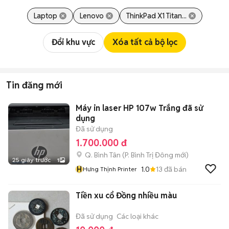
Laptop
Lenovo
ThinkPad X1 Titan...
Đổi khu vực
Xóa tất cả bộ lọc
Tin đăng mới
Máy in laser HP 107w Trắng đã sử
dụng
Đã sử dụng
1.700.000 đ
Q. Bình Tân
(
P. Bình Trị Đông
mới)
25 giây trước
1
H
1.0
13
đã bán
Hưng Thịnh Printer
Tiền xu cổ Đồng nhiều màu
Đã sử dụng
Các loại khác