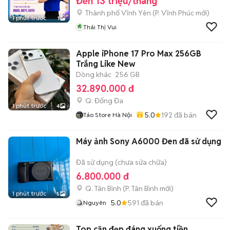
Đến 13 triệu/tháng
Thành phố Vĩnh Yên
(
P. Vĩnh Phúc
mới)
1 phút trước
1
Thái Thị Vui
Apple iPhone 17 Pro Max 256GB
Trắng Like New
Dòng khác
256 GB
32.890.000 đ
Q. Đống Đa
1 phút trước
4
5.0
192
đã bán
Táo Store Hà Nội
Máy ảnh Sony A6000 Đen đã sử dụng
Đã sử dụng (chưa sửa chữa)
6.800.000 đ
Q. Tân Bình
(
P. Tân Bình
mới)
1 phút trước
5
5.0
591
đã bán
Nguyên
Top căn đẹp đáng xuống tiền