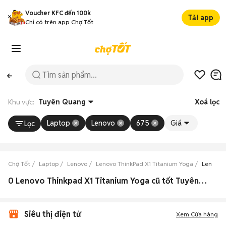
Voucher KFC đến 100k
Tải app
Chỉ có trên app Chợ Tốt
Khu vực:
Tuyên Quang
Xoá lọc
Laptop
Lenovo
675
Giá
Lọc
Chợ Tốt
Laptop
Lenovo
Lenovo ThinkPad X1 Titanium Yoga
Lenovo 
0 Lenovo Thinkpad X1 Titanium Yoga cũ tốt Tuyên Quang
Siêu thị điện tử
Xem Cửa hàng