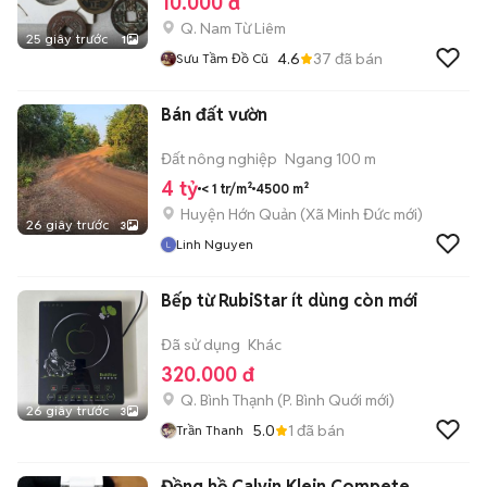
10.000 đ
Q. Nam Từ Liêm
25 giây trước
1
4.6
37
đã bán
Sưu Tầm Đồ Cũ
Bán đất vườn
Đất nông nghiệp
Ngang 100 m
4 tỷ
< 1 tr/m²
4500 m²
Huyện Hớn Quản
(
Xã Minh Đức
mới)
26 giây trước
3
Linh Nguyen
Bếp từ RubiStar ít dùng còn mới
Đã sử dụng
Khác
320.000 đ
Q. Bình Thạnh
(
P. Bình Quới
mới)
26 giây trước
3
5.0
1
đã bán
Trần Thanh
Đồng hồ Calvin Klein Compete