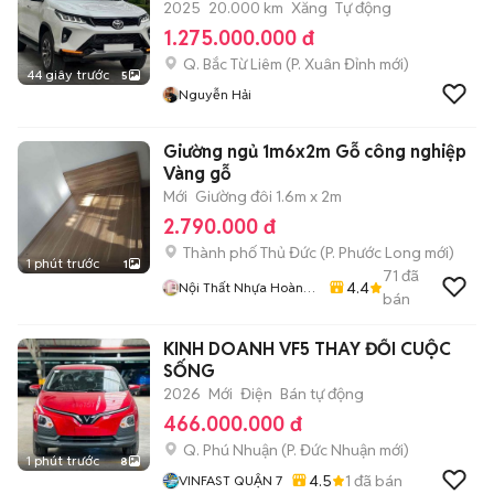
2025
20.000 km
Xăng
Tự động
1.275.000.000 đ
Q. Bắc Từ Liêm
(
P. Xuân Đỉnh
mới)
44 giây trước
5
Nguyễn Hải
Giường ngủ 1m6x2m Gỗ công nghiệp
Vàng gỗ
Mới
Giường đôi 1.6m x 2m
2.790.000 đ
Thành phố Thủ Đức
(
P. Phước Long
mới)
1 phút trước
1
71
đã
4.4
Nội Thất Nhựa Hoàng
bán
Quân
KINH DOANH VF5 THAY ĐỔI CUỘC
SỐNG
2026
Mới
Điện
Bán tự động
466.000.000 đ
Q. Phú Nhuận
(
P. Đức Nhuận
mới)
1 phút trước
8
4.5
1
đã bán
VINFAST QUẬN 7