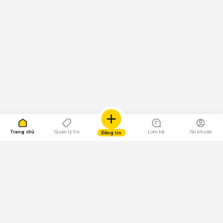
Trang chủ
Quản lý tin
Liên hệ
Tài khoản
Đăng tin
109.000 Bình chọn
Tải ứng dụng Chợ Tốt