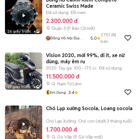
Ceramic Swiss Made
Đã sử dụng
Đồ nam
2.300.000 đ
Quận 3
(
P. Bàn Cờ
mới)
26 giây trước
6
2701
đã
5.0
Đồng Hồ Nội Địa
bán
Nhật
Vision 2020, mới 99%, đi ít, xe nữ
dùng, máy êm ru
2020
Tay ga
100 - 175 cc
Đã sử dụng
11.500.000 đ
Q. Nam Từ Liêm
27 giây trước
6
E
3.4
Em Dung
Chó Lạp xưởng Socola, Loang socola
Chó Lạp Xưởng
Chó con (dưới 3 tháng tuổi)
1.700.000 đ
Q. Gò Vấp
(
P. Gò Vấp
mới)