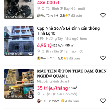
486.000 đ
Q. Tân Bình
(
P. Bảy Hiền
mới)
2.8
7
đã bán
Phụ Tùng SH
1 phút trước
6
Cặp Nhà 267/5 Lê Đình cẩn thông
Tỉnh Lộ 10
4 PN
Hướng Tây
Nhà ngõ, hẻm
6,95 tỷ
126 tr/m²
55 m²
Q. Bình Tân
(
P. Tân Tạo
mới)
1 phút trước
7
t
5.0
3
đã bán
Thanh Trúc
𝐌Ặ𝐓 𝐓𝐈Ề𝐍 🌸𝐓Ô𝐍 𝐓𝐇Ấ𝐓 ĐẠ𝐌 🍋𝐁Ế𝐍
𝐍𝐆𝐇É🍉 𝐐𝐔Ậ𝐍 𝟏
Mặt bằng kinh doanh
35 triệu/tháng
80 m²
Quận 1
(
P. Sài Gòn
mới)
1 phút trước
4
4
đã bán
BĐS Tina959