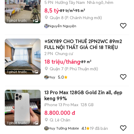
5 PN
Hướng Tây Nam
Nhà ngõ, hẻm
8,5 tỷ
89 tr/m²
95 m²
Quận 8
(
P. Chánh Hưng
mới)
1 phút trước
9
Nguyễn Nguyện
⭐SKY89 CHO THUÊ 2PN2WC 89m2
FULL NỘI THẤT GIÁ CHỈ 18 TRIỆU
2 PN
Chung cư
18 triệu/tháng
89 m²
Quận 7
(
P. Phú Thuận
mới)
1 phút trước
11
5.0
Huy
13 Pro Max 128GB Gold Zin all, đẹp
keng 99%
iPhone 13 Pro Max
128 GB
8.800.000 đ
Q. Lê Chân
1 phút trước
3
4.1
19
đã bán
Huy Tưởng Mobile