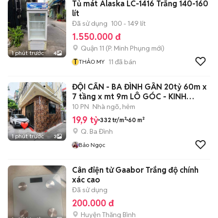
Tủ mát Alaska LC-1416 Trắng 140-160
lít
Đã sử dụng
100 - 149 lít
1.550.000 đ
Quận 11
(
P. Minh Phụng
mới)
1 phút trước
4
T
11
đã bán
THẢO MY
ĐỘI CẤN - BA ĐÌNH GẦN 20tỷ 60m x
7 tầng x mt 9m LÔ GÓC - KINH
DOANH
10 PN
Nhà ngõ, hẻm
19,9 tỷ
332 tr/m²
60 m²
Q. Ba Đình
1 phút trước
3
Bảo Ngọc
Cân điện tử Gaabor Trắng độ chính
xác cao
Đã sử dụng
200.000 đ
Huyện Thăng Bình