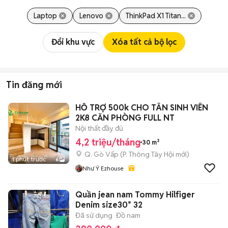
Laptop
Lenovo
ThinkPad X1 Titan...
Đổi khu vực
Xóa tất cả bộ lọc
Tin đăng mới
HỖ TRỢ 500k CHO TÂN SINH VIÊN
2K8 CĂN PHÒNG FULL NT
Nội thất đầy đủ
4,2 triệu/tháng
30 m²
Q. Gò Vấp
(
P. Thông Tây Hội
mới)
1 phút trước
6
Như Ý Ezhouse
Quần jean nam Tommy Hilfiger
Denim size30* 32
Đã sử dụng
Đồ nam