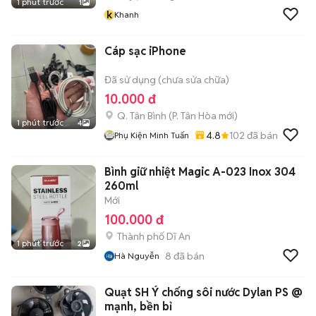
1 phút trước
1
k
Khanh
Cáp sạc iPhone
Đã sử dụng (chưa sửa chữa)
10.000 đ
Q. Tân Bình
(
P. Tân Hòa
mới)
1 phút trước
4
4.8
102
đã bán
Phụ Kiện Minh Tuấn
Bình giữ nhiệt Magic A-023 Inox 304
260ml
Mới
100.000 đ
Thành phố Dĩ An
1 phút trước
2
8
đã bán
Hà Nguyễn
Quạt SH Ý chống sôi nước Dylan PS @
mạnh, bền bỉ