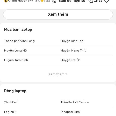
K
5.0
1
đã bán
Bấm để hiện số
Chat
Khánh Huyền Sky
Xem thêm
Mua bán laptop
Thành phố Vĩnh Long
Huyện Bình Tân
Huyện Long Hồ
Huyện Mang Thít
Huyện Tam Bình
Huyện Trà Ôn
Xem thêm
Dòng laptop
ThinkPad
ThinkPad X1 Carbon
Legion 5
Ideapad Slim