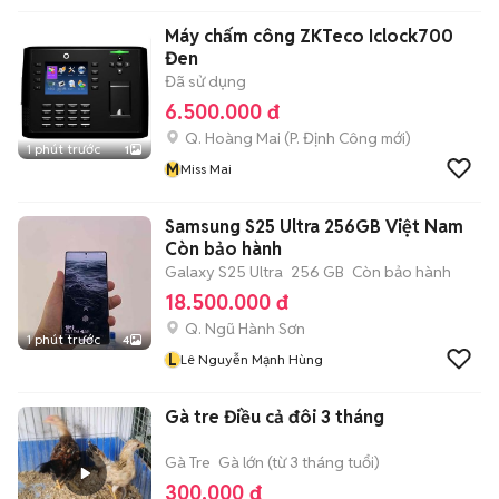
Máy chấm công ZKTeco Iclock700
Đen
Đã sử dụng
6.500.000 đ
Q. Hoàng Mai
(
P. Định Công
mới)
1 phút trước
1
M
Miss Mai
Samsung S25 Ultra 256GB Việt Nam
Còn bảo hành
Galaxy S25 Ultra
256 GB
Còn bảo hành
18.500.000 đ
Q. Ngũ Hành Sơn
1 phút trước
4
L
Lê Nguyễn Mạnh Hùng
Gà tre Điều cả đôi 3 tháng
Gà Tre
Gà lớn (từ 3 tháng tuổi)
300.000 đ