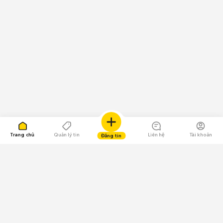
Trang chủ
Quản lý tin
Liên hệ
Tài khoản
Đăng tin
109.000 Bình chọn
Tải ứng dụng Chợ Tốt