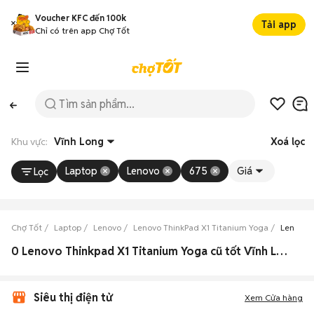
Voucher KFC đến 100k
Tải app
Chỉ có trên app Chợ Tốt
Khu vực:
Vĩnh Long
Xoá lọc
Laptop
Lenovo
675
Giá
Lọc
Chợ Tốt
Laptop
Lenovo
Lenovo ThinkPad X1 Titanium Yoga
Lenovo T
0 Lenovo Thinkpad X1 Titanium Yoga cũ tốt Vĩnh Long
Siêu thị điện tử
Xem Cửa hàng