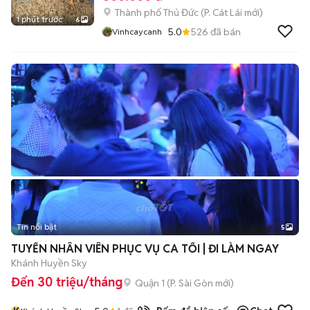
Thành phố Thủ Đức
(
P. Cát Lái
mới)
1 phút trước
6
5.0
526
đã bán
Vinhcaycanh
Tin nổi bật
5
TUYỂN NHÂN VIÊN PHỤC VỤ CA TỐI | ĐI LÀM NGAY
Khánh Huyền Sky
Đến 30 triệu/tháng
Quận 1
(
P. Sài Gòn
mới)