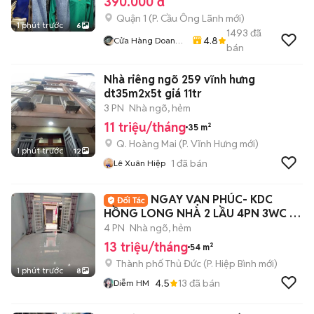
390.000 đ
Quận 1
(
P. Cầu Ông Lãnh
mới)
1 phút trước
6
1493
đã
4.8
Cửa Hàng Doan
bán
Vu
Nhà riêng ngõ 259 vĩnh hưng
dt35m2x5t giá 11tr
3 PN
Nhà ngõ, hẻm
11 triệu/tháng
35 m²
Q. Hoàng Mai
(
P. Vĩnh Hưng
mới)
1 phút trước
12
1
đã bán
Lê Xuân Hiệp
NGAY VẠN PHÚC- KDC
HỒNG LONG NHÀ 2 LẦU 4PN 3WC Ở
+ VPCTY+ KD ONLINE
4 PN
Nhà ngõ, hẻm
13 triệu/tháng
54 m²
Thành phố Thủ Đức
(
P. Hiệp Bình
mới)
1 phút trước
8
4.5
13
đã bán
Diễm HM