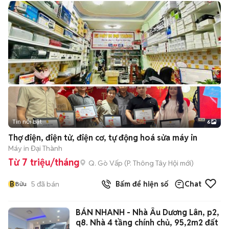
Tin nổi bật
6
+
2
Thợ điện, điện tử, điện cơ, tự động hoá sửa máy in
Máy in Đại Thành
Từ 7 triệu/tháng
Q. Gò Vấp
(
P. Thông Tây Hội
mới)
B
5
đã bán
Bấm để hiện số
Chat
Bửu
BÁN NHANH - Nhà Âu Dương Lân, p2,
q8. Nhà 4 tầng chính chủ, 95,2m2 đất