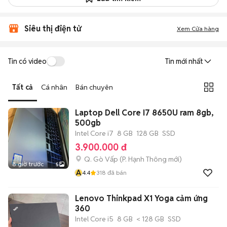
Siêu thị điện tử
Xem Cửa hàng
Tin có video
Tin mới nhất
Tất cả
Cá nhân
Bán chuyên
Laptop Dell Core I7 8650U ram 8gb,
500gb
Intel Core i7
8 GB
128 GB
SSD
3.900.000 đ
Q. Gò Vấp
(
P. Hạnh Thông
mới)
8 giờ trước
5
A
4.4
318
đã bán
Lenovo Thinkpad X1 Yoga cảm ứng
360
Intel Core i5
8 GB
< 128 GB
SSD