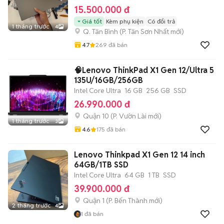
15.500.000 đ
Giá tốt
Kèm phụ kiện
Có đổi trả
1 tháng trước
4
Q. Tân Bình
(
P. Tân Sơn Nhất
mới)
4.7
269
đã bán
🧠Lenovo ThinkPad X1 Gen 12/Ultra 5
135U/16GB/256GB
Intel Core Ultra
16 GB
256 GB
SSD
26.990.000 đ
Quận 10
(
P. Vườn Lài
mới)
1 tháng trước
3
4.6
175
đã bán
Lenovo Thinkpad X1 Gen 12 14 inch
64GB/1TB SSD
Intel Core Ultra
64 GB
1 TB
SSD
39.900.000 đ
Quận 1
(
P. Bến Thành
mới)
2 tháng trước
4
1
đã bán