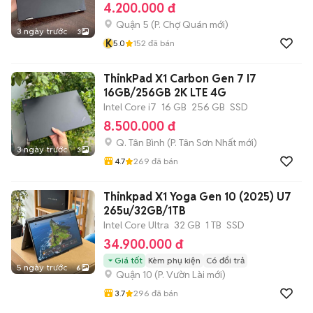
4.200.000 đ
Quận 5
(
P. Chợ Quán
mới)
3 ngày trước
3
K
5.0
152
đã bán
ThinkPad X1 Carbon Gen 7 I7
16GB/256GB 2K LTE 4G
Intel Core i7
16 GB
256 GB
SSD
8.500.000 đ
Q. Tân Bình
(
P. Tân Sơn Nhất
mới)
3 ngày trước
3
4.7
269
đã bán
Thinkpad X1 Yoga Gen 10 (2025) U7
265u/32GB/1TB
Intel Core Ultra
32 GB
1 TB
SSD
34.900.000 đ
Giá tốt
Kèm phụ kiện
Có đổi trả
5 ngày trước
6
Quận 10
(
P. Vườn Lài
mới)
3.7
296
đã bán