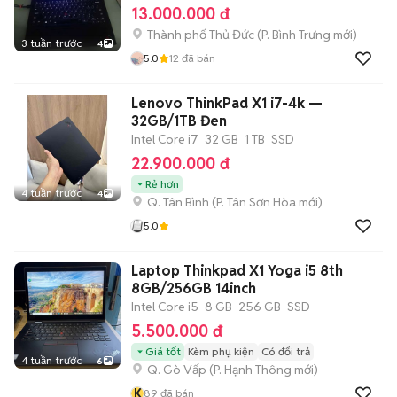
13.000.000 đ
Thành phố Thủ Đức
(
P. Bình Trưng
mới)
3 tuần trước
4
5.0
12
đã bán
Lenovo ThinkPad X1 i7-4k —
32GB/1TB Đen
Intel Core i7
32 GB
1 TB
SSD
22.900.000 đ
Rẻ hơn
4 tuần trước
4
Q. Tân Bình
(
P. Tân Sơn Hòa
mới)
5.0
Laptop Thinkpad X1 Yoga i5 8th
8GB/256GB 14inch
Intel Core i5
8 GB
256 GB
SSD
5.500.000 đ
Giá tốt
Kèm phụ kiện
Có đổi trả
4 tuần trước
6
Q. Gò Vấp
(
P. Hạnh Thông
mới)
K
89
đã bán