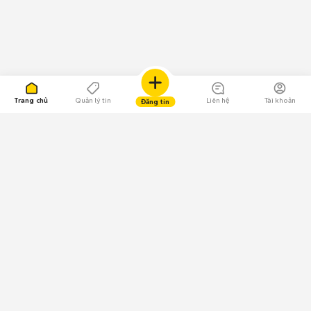
Trang chủ
Quản lý tin
Liên hệ
Tài khoản
Đăng tin
109.000 Bình chọn
Tải ứng dụng Chợ Tốt
Về Chợ Tốt
Quy chế sàn
Chính sách bảo mật
Giải quyết tranh chấp
CÔNG TY TNHH CHỢ TỐT - Người đại diện theo pháp luật: