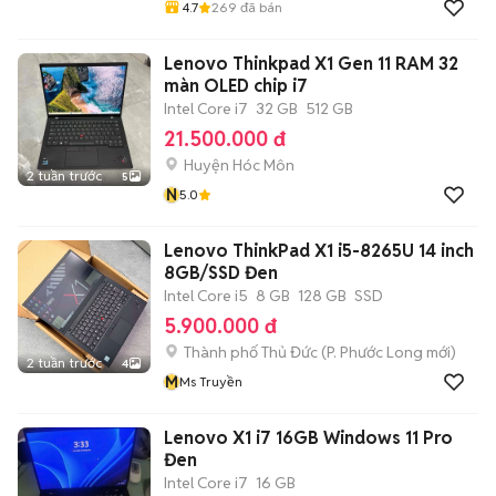
4.7
269
đã bán
Lenovo Thinkpad X1 Gen 11 RAM 32
màn OLED chip i7
Intel Core i7
32 GB
512 GB
21.500.000 đ
Huyện Hóc Môn
2 tuần trước
5
N
5.0
Lenovo ThinkPad X1 i5-8265U 14 inch
8GB/SSD Đen
Intel Core i5
8 GB
128 GB
SSD
5.900.000 đ
Thành phố Thủ Đức
(
P. Phước Long
mới)
2 tuần trước
4
M
Ms Truyền
Lenovo X1 i7 16GB Windows 11 Pro
Đen
Intel Core i7
16 GB