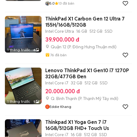
5.0
13
đã bán
ThinkPad X1 Carbon Gen 12 Ultra 7
155H/16GB/512GB
Intel Core Ultra
16 GB
512 GB
SSD
39.900.000 đ
Quận 12
(
P. Đông Hưng Thuận
mới)
1 tháng trước
6
76
đã bán
Lenovo ThinkPad X1 Gen10 i7 1270P
32GB/477GB Đen
Intel Core i7
32 GB
512 GB
SSD
20.000.000 đ
Q. Bình Thạnh
(
P. Thạnh Mỹ Tây
mới)
1 tháng trước
5
Eddie Khang
Thinkpad X1 Yoga Gen 7 i7
16GB/512GB FHD+ Touch Us
Intel Core i7
16 GB
512 GB
SSD