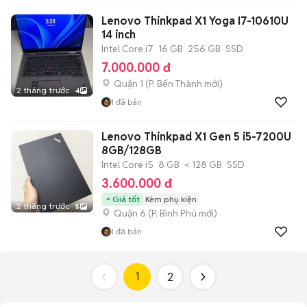
Lenovo Thinkpad X1 Yoga I7-10610U
14 inch
Intel Core i7
16 GB
256 GB
SSD
7.000.000 đ
Quận 1
(
P. Bến Thành
mới)
2 tháng trước
4
1
đã bán
Lenovo Thinkpad X1 Gen 5 i5-7200U
8GB/128GB
Intel Core i5
8 GB
< 128 GB
SSD
3.600.000 đ
Giá tốt
Kèm phụ kiện
2 tháng trước
5
Quận 6
(
P. Bình Phú
mới)
1
đã bán
1
2