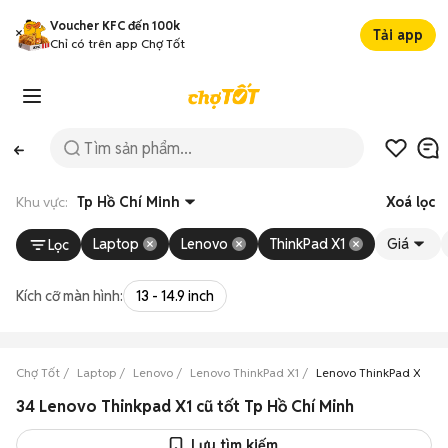
Voucher KFC đến 100k
Tải app
Chỉ có trên app Chợ Tốt
Khu vực:
Tp Hồ Chí Minh
Xoá lọc
Laptop
Lenovo
ThinkPad X1
Giá
Lọc
Kích cỡ màn hình:
13 - 14.9 inch
Chợ Tốt
Laptop
Lenovo
Lenovo ThinkPad X1
Lenovo ThinkPad X1 Tp 
34 Lenovo Thinkpad X1 cũ tốt Tp Hồ Chí Minh
Lưu tìm kiếm