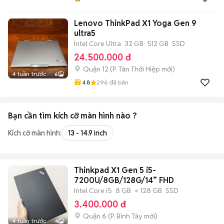
Lenovo ThinkPad X1 Yoga Gen 9
ultra5
Intel Core Ultra
32 GB
512 GB
SSD
24.500.000 đ
Quận 12
(
P. Tân Thới Hiệp
mới)
4 tuần trước
6
4.8
296
đã bán
Bạn cần tìm
kích cỡ màn hình
nào ?
Kích cỡ màn hình:
13 - 14.9 inch
Thinkpad X1 Gen 5 i5-
7200U/8GB/128G/14” FHD
Intel Core i5
8 GB
< 128 GB
SSD
3.400.000 đ
Quận 6
(
P. Bình Tây
mới)
4 tuần trước
4