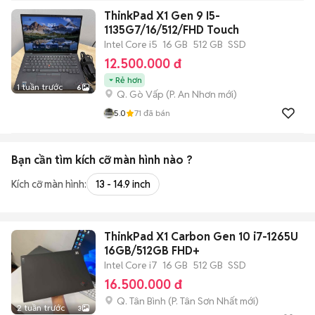
ThinkPad X1 Gen 9 I5-
1135G7/16/512/FHD Touch
Intel Core i5
16 GB
512 GB
SSD
12.500.000 đ
Rẻ hơn
1 tuần trước
6
Q. Gò Vấp
(
P. An Nhơn
mới)
5.0
71
đã bán
Bạn cần tìm
kích cỡ màn hình
nào ?
Kích cỡ màn hình:
13 - 14.9 inch
ThinkPad X1 Carbon Gen 10 i7-1265U
16GB/512GB FHD+
Intel Core i7
16 GB
512 GB
SSD
16.500.000 đ
Q. Tân Bình
(
P. Tân Sơn Nhất
mới)
2 tuần trước
3