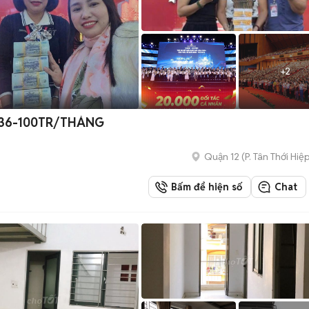
+
2
 36-100TR/THÁNG
Quận 12
(
P. Tân Thới Hiệ
Bấm để hiện số
Chat