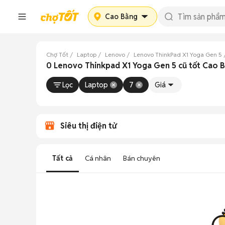
Cao Bằng
Chợ Tốt
Laptop
Lenovo
Lenovo ThinkPad X1 Yoga Gen 5
0 Lenovo Thinkpad X1 Yoga Gen 5 cũ tốt Cao 
Lọc
Laptop
7
Giá
Siêu thị điện tử
Tất cả
Cá nhân
Bán chuyên