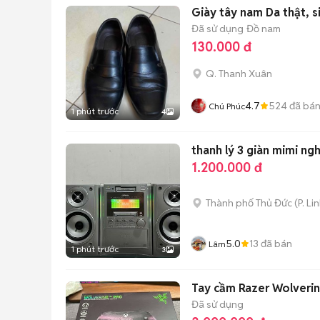
Giày 
Đã sử dụng
Đồ nam
130.000 đ
Q. Thanh Xuân
4.7
524
đã bá
Chú Phúc
1 phút trước
4
thanh lý 3 giàn mi
1.200.000 đ
Thành phố Thủ Đức
(
P. Li
5.0
13
đã bán
Lâm
1 phút trước
3
Tay cầm Razer Wolveri
Đã sử dụng