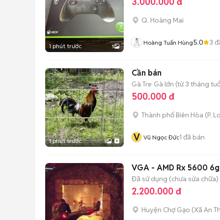
3.000.000 đ
Q. Hoàng Mai
5.0
3
đ
Hoàng Tuấn Hùng
1 phút trước
1
Cần bán
Gà Tre
Gà lớn (từ 3 tháng tuổ
500.000 đ
Thành phố Biên Hòa
(
P. L
V
1
đã bán
Vũ Ngọc Đức
1 phút trước
1
VGA - AMD Rx 5600 6g
Đã sử dụng (chưa sửa chữa)
2.200.000 đ
Huyện Chợ Gạo
(
Xã An T