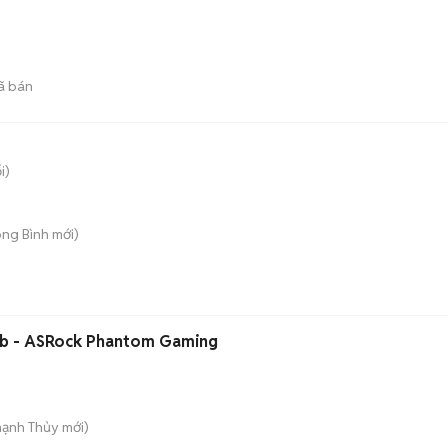
ã bán
i)
ong Bình
mới)
b - ASRock Phantom Gaming
hạnh Thủy
mới)