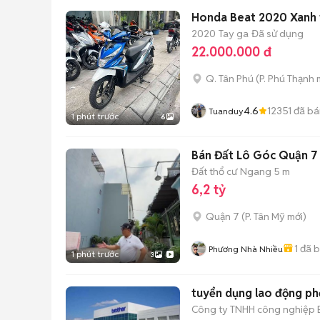
Honda Beat 2020 Xanh 
2020
Tay ga
Đã sử dụng
22.000.000 đ
Q. Tân Phú
(
P. Phú Thạnh
m
4.6
12351
đã bá
Tuanduy
1 phút trước
6
Bán Đất Lô Góc Quận 7 
Đất thổ cư
Ngang 5 m
6,2 tỷ
Quận 7
(
P. Tân Mỹ
mới)
1
đã 
Phương Nhà Nhiều
1 phút trước
3
tuyển dụng lao động ph
Công ty TNHH công nghiệp 