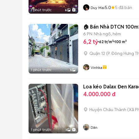
5.0
5
đã bán
Duy Mai
1 phút trước
6
🏠 Bán Nhà D
6 PN
Nhà ngõ, hẻm
6,2 tỷ
62 tr/m²
100 m²
Quận 12
(
P. Đông Hưng T
Vinhka
1 phút trước
5
Loa kéo Dalax Đen Kar
4.000.000 đ
Huyện Châu Thành
(
Xã P
Dân
1 phút trước
3