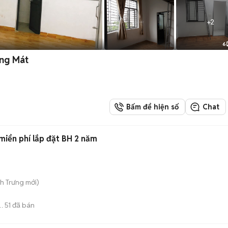
+
2
6
ng Mát
Bấm để hiện số
Chat
 miển phí lắp đặt BH 2 năm
nh Trưng
mới)
51
đã bán
N