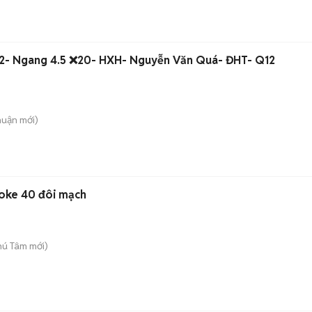
TCN 100m2- Ngang 4.5 ❌️20- HXH- Nguyễn Văn Quá- ĐHT- Q12
huận
mới)
aoke 40 đôi mạch
hú Tâm
mới)