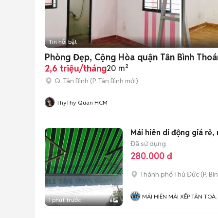
Tin nổi bật
Phòng Đẹp, Cộng Hòa quận Tân Bình Thoá
2,6 triệu/tháng
20 m²
Q. Tân Bình
(
P. Tân Bình
mới)
ThyThy Quan HCM
Mái hiên di động giá rẻ,
Đã sử dụng
280.000 đ
Thành phố Thủ Đức
(
P. Bì
MÁI HIÊN MÁI XẾP TÂN TOÀ
1 phút trước
6
CẦU