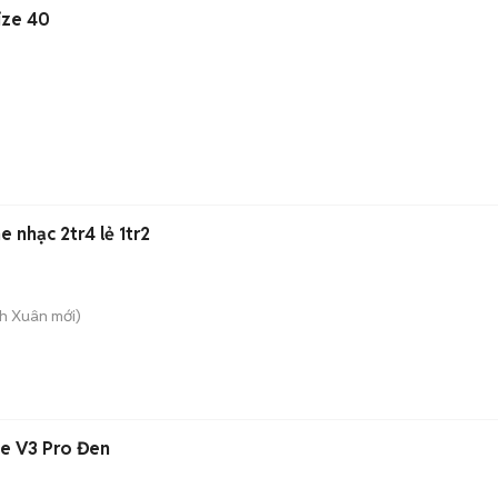
tây nam Da thật, size 40
n
mi nghe nhạc 2tr4 lẻ 1tr2
nh Xuân
mới)
ne V3 Pro Đen