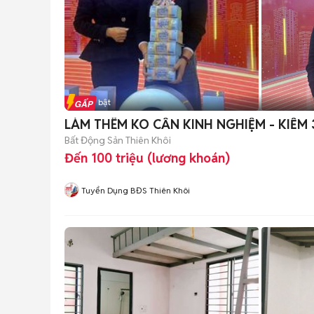
Tin nổi bật
LÀM THÊM KO CẦN KINH NGHIỆM - KIẾM
Bất Động Sản Thiên Khôi
Đến 100 triệu (lương khoán)
Tuyển Dụng BĐS Thiên Khôi