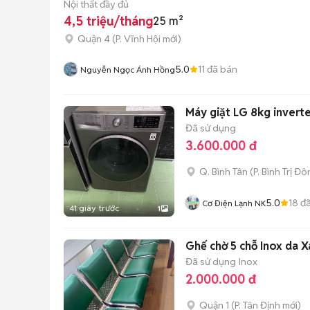
Nội thất đầy đủ
4,5 triệu/tháng
25 m²
Quận 4
(
P. Vĩnh Hội
mới)
5.0
11
đã bán
Nguyễn Ngọc Ánh Hồng
Máy giặt LG 8kg inver
Đã sử dụng
3.600.000 đ
Q. Bình Tân
(
P. Bình Trị Đ
5.0
18
đã
Cơ Điện Lạnh NK
41 giây trước
1
Ghế chờ 5 chỗ Inox da X
Đã sử dụng
Inox
2.000.000 đ
Quận 1
(
P. Tân Định
mới)