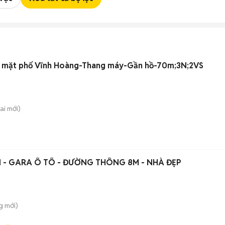
g mặt phố Vĩnh Hoàng-Thang máy-Gần hồ-70m;3N;2VS
ai
mới)
PN - GARA Ô TÔ - ĐƯỜNG THÔNG 8M - NHÀ ĐẸP
g
mới)