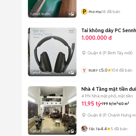
P
16
đã bán
Phô Mai
1 phút trước
5
Tai không dây PC Sennh
1.000.000 đ
Quận 6
(
P. Bình Tây
mới)
5.0
104
đã bán
RUBY C
1 phút trước
6
Nhà 4 Tầng mặt tiền đư
4 PN
Nhà mặt phố, mặt tiền
11,95 tỷ
199 tr/m²
60 m²
Quận 8
(
P. Chánh Hưng
mớ
4.4
5
đã bán
Tấn Tài
1 phút trước
6