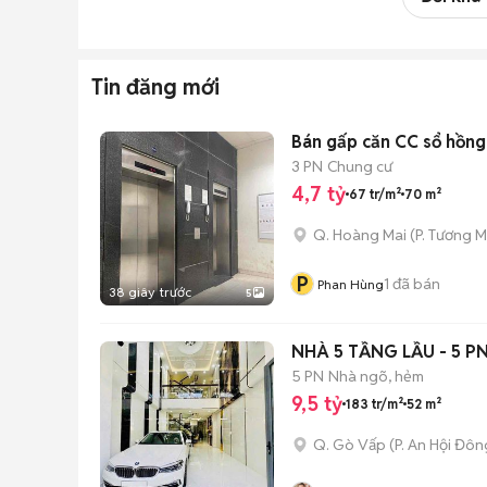
Tin đăng mới
Bán gấp căn CC sổ hồn
3 PN
Chung cư
4,7 tỷ
67 tr/m²
70 m²
Q. Hoàng Mai
(
P. Tương M
P
1
đã bán
Phan Hùng
38 giây trước
5
NHÀ 5 TẦNG LẦU - 5 
5 PN
Nhà ngõ, hẻm
9,5 tỷ
183 tr/m²
52 m²
Q. Gò Vấp
(
P. An Hội Đôn