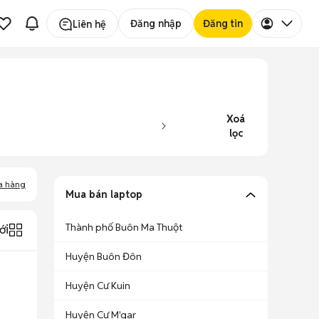
Đăng nhập
Đăng tin
Liên hệ
Xoá
lọc
a hàng
Mua bán laptop
Thành phố Buôn Ma Thuột
ới
Huyện Buôn Đôn
Huyện Cư Kuin
Huyện Cư M'gar