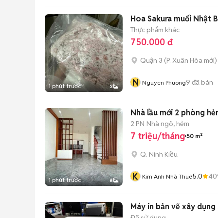
Hoa Sakura muối Nhật B
Thực phẩm khác
750.000 đ
Quận 3
(
P. Xuân Hòa
mới)
N
9
đã bán
Nguyen Phuong
1 phút trước
2
Nhà lầu mới 2 phòng h
2 PN
Nhà ngõ, hẻm
7 triệu/tháng
50 m²
Q. Ninh Kiều
K
5.0
40
Kim Anh Nhà Thuê
1 phút trước
8
Máy in bản vẽ xây dụng
Đã sử dụng