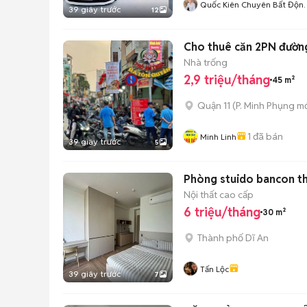
Quốc Kiên Chuyên Bất Độn
39 giây trước
12
Sản Sài Gòn. Gò Vấp. Tân
Bình. Phú Nhuận
Cho thuê căn 2PN đường
Nhà trống
2,9 triệu/tháng
45 m²
Quận 11
(
P. Minh Phụng
mớ
1
đã bán
Minh Linh
39 giây trước
5
Phòng stuido bancon tha
Nội thất cao cấp
6 triệu/tháng
30 m²
Thành phố Dĩ An
Tấn Lộc
39 giây trước
7