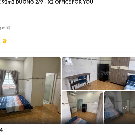
VĂN PHÒNG CHO THUÊ 92m2 ĐƯỜNG 2/9 - X2 OFFICE FOR YOU
g
mới)
O
NG
+
2
.4