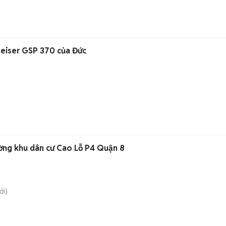
eiser GSP 370 của Đức
ờng khu dân cư Cao Lỗ P4 Quận 8
i)