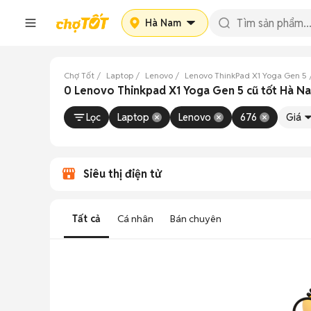
Hà Nam
Chợ Tốt
Laptop
Lenovo
Lenovo ThinkPad X1 Yoga Gen 5
0 Lenovo Thinkpad X1 Yoga Gen 5 cũ tốt Hà N
Lọc
Laptop
Lenovo
676
Giá
Siêu thị điện tử
Tất cả
Cá nhân
Bán chuyên