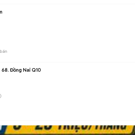
m
 bán
 68. Đồng Nai Q10
)
n