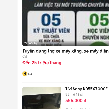
Tin nổi bật
Tuyển dụng thợ xe máy xăng, xe máy điện
đại
Đến 25 triệu/tháng
đ
Đại
Tivi Sony KD55X7000F 
55 – 64 inch
555.000 đ