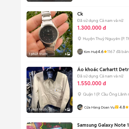
Ck
Đã sử dụng
Cả nam và nữ
1.300.000 đ
Huyện Thuỷ Nguyên
(
P. 
4.6
1167
đã bán
Kim Huệ
1 phút trước
6
Áo khoác Carhartt Detr
Đã sử dụng
Cả nam và nữ
1.550.000 đ
Quận 1
(
P. Cầu Ông Lãnh
4.8
Cửa Hàng Doan Vu
1 phút trước
6
Samsung Galaxy Note 