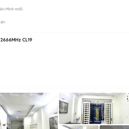
iên Minh
mới)
bán
 2666MHz CL19