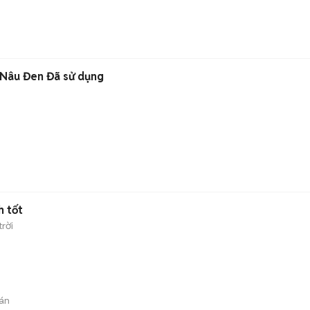
i Nâu Đen Đã sử dụng
)
h tốt
rời
án