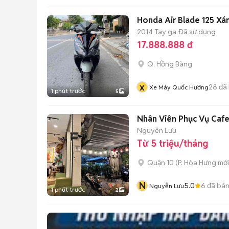
Honda Air Blade 125 Xá
2014
Tay ga
Đã sử dụng
17.888.888 đ
Q. Hồng Bàng
x
28
đã
Xe Máy Quốc Hưởng
1 phút trước
5
Nhân Viên Phục Vụ Cafe
Nguyễn Lưu
Từ 5 triệu/tháng
Quận 10
(
P. Hòa Hưng
mới
N
5.0
6
đã bá
Nguyễn Lưu
1 phút trước
2