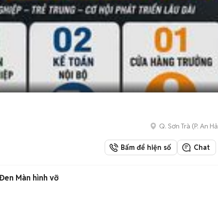
Q. Sơn Trà
(
P. An Hả
Bấm để hiện số
Chat
Đen Màn hình vỡ