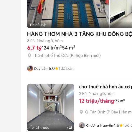
Tin nổi bật
HÀNG THƠM NHÀ 3 TẦNG KHU ĐỒNG BỘ
3 PN
Nhà ngõ, hẻm
6,7 tỷ
124 tr/m²
54 m²
Thành phố Thủ Đức
(
P. Hiệp Bình
mới)
5.0
1
đã bán
Duy Lâm
cho thuê nhà hxh âu cơ p
2 PN
Nhà ngõ, hẻm
12 triệu/tháng
72 m²
Q. Tân Bình
(
P. Bảy Hiền
mớ
4.6
186
đ
Chương Nguyễn
1 phút trước
4