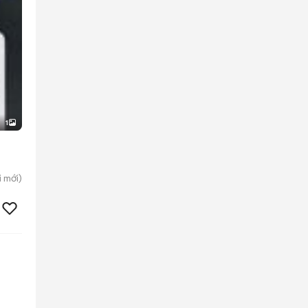
1
i
mới)