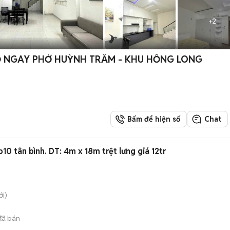
+
2
 NGAY PHỞ HUỲNH TRÂM - KHU HỒNG LONG
Bấm để hiện số
Chat
10 tân bình. DT: 4m x 18m trệt lưng giá 12tr
i)
ã bán