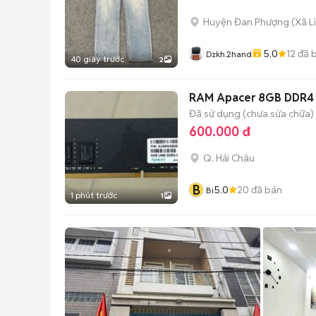
Huyện Đan Phượng
(
Xã L
5.0
12
đã 
Dzkh.2hand
40 giây trước
2
RAM Apacer 8GB DDR4
Đã sử dụng (chưa sửa chữa)
600.000 đ
Q. Hải Châu
B
5.0
20
đã bán
Bi
1 phút trước
1