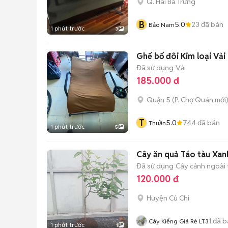
Q. Hai Bà Trưng
B
5.0
23
đã bán
Bảo Nam
1 phút trước
3
Ghế bố đôi Kim loại Vả
Đã sử dụng
Vải
185.000 đ
Quận 5
(
P. Chợ Quán
mới
T
5.0
744
đã bán
Thuần
1 phút trước
5
Cây ăn quả Táo tàu Xan
Đã sử dụng
Cây cảnh ngoài t
120.000 đ
Huyện Củ Chi
1
đã b
Cây Kiểng Giá Rẻ LT3
1 phút trước
1