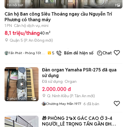
Tin nổi bật
7
+
2
Căn hộ Ban công Siêu Thoáng ngay cầu Nguyễn Tri
Phương có thang máy
1 PN
Căn hộ dịch vụ, mini
8,1 triệu/tháng
40 m²
Quận 5
(
P. An Đông
mới)
10
đã
5.0
Bấm để hiện số
Chat
Tấn Phát - Phòng Tốt /
bán
Giá Tốt / Uy Tín
Đàn organ Yamaha PSR-275 đã qua
sử dụng
Đã sử dụng
Organ
2.000.000 đ
Q. Ninh Kiều
(
P. Tân An
mới)
2 phút trước
5
6
đã bán
Chương May Mắn 1977
🎁 PHÒNG 2🍠X GÁC CAO Ở 3-4
NGƯỜI_LÊ TRỌNG TẤN GẦN ĐH