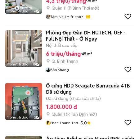
4,3 triệu/tháng
25 m²
Quận 11
(
P. Bình Thới
mới)
1 phút trước
6
Tâm Như Hifriendz
Phòng Đẹp Gần ĐH HUTECH, UEF -
Full Nội Thất - Ở Ngay
Nội thất cao cấp
6 triệu/tháng
45 m²
Q. Bình Thạnh
1 phút trước
10
Bảo Khang
Ổ cứng HDD Seagate Barracuda 4TB
Đã sử dụng
Đã sử dụng (chưa sửa chữa)
1.800.000 đ
Quận 1
(
P. Tân Định
mới)
1 phút trước
2
P
5.0
Phan Thanh Thơ
Áo thun Adidas size M moi 95% chính