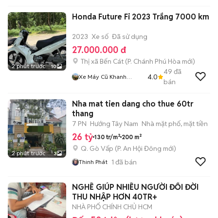
Honda Future Fi 2023 Trắng 7000 km
2023
Xe số
Đã sử dụng
27.000.000 đ
Thị xã Bến Cát
(
P. Chánh Phú Hòa
mới)
2 phút trước
10
49
đã
4.0
Xe Máy Cũ Khanh
bán
Khanh
Nha mat tien dang cho thue 60tr
thang
7 PN
Hướng Tây Nam
Nhà mặt phố, mặt tiền
26 tỷ
130 tr/m²
200 m²
Q. Gò Vấp
(
P. An Hội Đông
mới)
2 phút trước
3
1
đã bán
Thinh Phát
NGHỀ GIÚP NHIỀU NGƯỜI ĐỔI ĐỜI
THU NHẬP HƠN 40TR+
NHÀ PHỐ CHÍNH CHỦ HCM