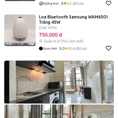
4.9
5
đã bán
Dương Kun
Loa Bluetooth Samsung WAM6501
Trắng 45W
Dưới 100W
750.000 đ
Quận 6
(
P. Phú Lâm
mới)
2 phút trước
5
5.0
304
đã bán
Quoc Anh