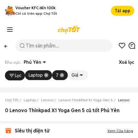
Voucher KFC đến 100k
Tải app
Chỉ có trên app Chợ Tốt
Khu vực:
Phú Yên
Xoá lọc
Laptop
7
Giá
Lọc
Chợ Tốt
Laptop
Lenovo
Lenovo ThinkPad X1 Yoga Gen 5
Lenovo Thi
0 Lenovo Thinkpad X1 Yoga Gen 5 cũ tốt Phú Yên
Siêu thị điện tử
Xem Cửa hàng