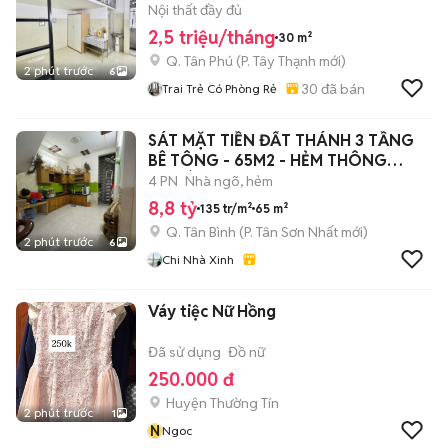
CÔNG THƯƠNG
Nội thất đầy đủ
2,5 triệu/tháng
30 m²
Q. Tân Phú
(
P. Tây Thạnh
mới)
2 phút trước
6
30
đã bán
Trai Trẻ Có Phòng Rẻ
SÁT MẶT TIỀN ĐẤT THÁNH 3 TẦNG
BÊ TÔNG - 65M2 - HẺM THÔNG
THOÁNG - 4PN
4 PN
Nhà ngõ, hẻm
8,8 tỷ
135 tr/m²
65 m²
Q. Tân Bình
(
P. Tân Sơn Nhất
mới)
2 phút trước
6
Chi Nhà Xinh
Váy tiệc Nữ Hồng
Đã sử dụng
Đồ nữ
250.000 đ
Huyện Thường Tín
2 phút trước
1
N
Ngoc