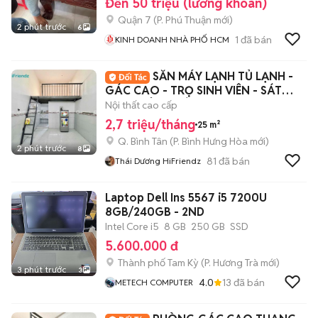
Đến 50 triệu (lương khoán)
Quận 7
(
P. Phú Thuận
mới)
2 phút trước
6
1
đã bán
KINH DOANH NHÀ PHỐ HCM
SẴN MÁY LẠNH TỦ LẠNH -
GÁC CAO - TRỌ SINH VIÊN - SÁT
AEON TÂN PHÚ
Nội thất cao cấp
2,7 triệu/tháng
25 m²
Q. Bình Tân
(
P. Bình Hưng Hòa
mới)
2 phút trước
8
81
đã bán
Thái Dương HiFriendz
Laptop Dell Ins 5567 i5 7200U
8GB/240GB - 2ND
Intel Core i5
8 GB
250 GB
SSD
5.600.000 đ
Thành phố Tam Kỳ
(
P. Hương Trà
mới)
3 phút trước
3
4.0
13
đã bán
METECH COMPUTER