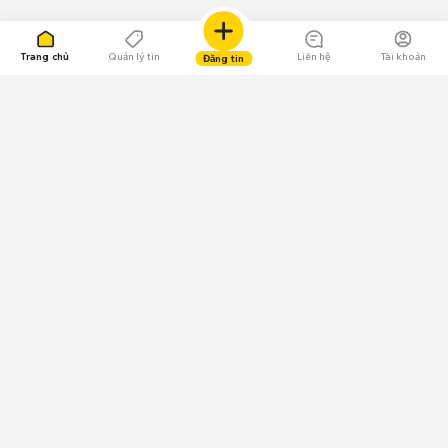
Trang chủ
Quản lý tin
Liên hệ
Tài khoản
Đăng tin
109.000 Bình chọn
Tải ứng dụng Chợ Tốt
Về Chợ Tốt
Quy chế sàn
Chính sách bảo mật
Giải quyết tranh chấp
CÔNG TY TNHH CHỢ TỐT - Người đại diện theo pháp luật:
Nguyễn Trọng Tấn; GPDKKD: 0312120782 do Sở KH & ĐT TP.HCM cấp ngày
11/01/2013;
GPMXH: 185/GP-BTTTT do Bộ Thông tin và Truyền thông
cấp ngày 09/07/2024 - Chịu trách nhiệm
nội dung: Trần Hoàng Ly.
Chính sách sử dụng
Địa chỉ: Tầng 18, Toà nhà UOA, Số 6 đường Tân Trào, Phường Tân Mỹ,
Thành phố Hồ Chí Minh, Việt Nam;
Email: trogiup@chotot.vn -