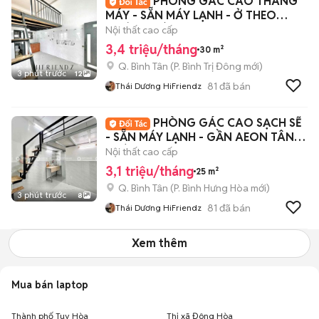
PHÒNG GÁC CAO THANG
MÁY - SẴN MÁY LẠNH - Ở THEO
NHÓM - CÁCH VHU 5P
Nội thất cao cấp
3,4 triệu/tháng
30 m²
Q. Bình Tân
(
P. Bình Trị Đông
mới)
3 phút trước
12
81
đã bán
Thái Dương HiFriendz
PHÒNG GÁC CAO SẠCH SẼ
- SẴN MÁY LẠNH - GẦN AEON TÂN
PHÚ
Nội thất cao cấp
3,1 triệu/tháng
25 m²
Q. Bình Tân
(
P. Bình Hưng Hòa
mới)
3 phút trước
8
81
đã bán
Thái Dương HiFriendz
Xem thêm
Mua bán laptop
Thành phố Tuy Hòa
Thị xã Đông Hòa