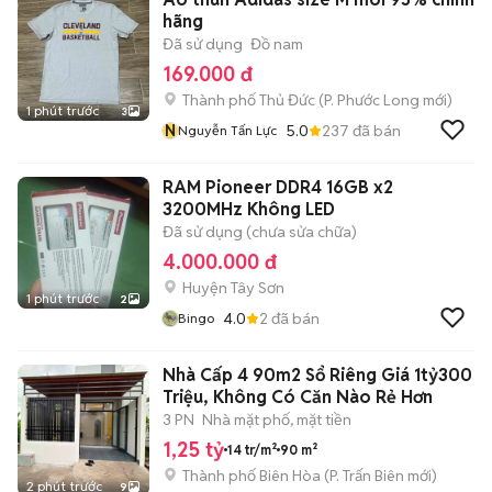
hãng
Đã sử dụng
Đồ nam
169.000 đ
Thành phố Thủ Đức
(
P. Phước Long
mới)
1 phút trước
3
N
5.0
237
đã bán
Nguyễn Tấn Lực
RAM Pioneer DDR4 16GB x2
3200MHz Không LED
Đã sử dụng (chưa sửa chữa)
4.000.000 đ
Huyện Tây Sơn
1 phút trước
2
4.0
2
đã bán
Bingo
Nhà Cấp 4 90m2 Sổ Riêng Giá 1tỷ300
Triệu, Không Có Căn Nào Rẻ Hơn
3 PN
Nhà mặt phố, mặt tiền
1,25 tỷ
14 tr/m²
90 m²
Thành phố Biên Hòa
(
P. Trấn Biên
mới)
2 phút trước
9