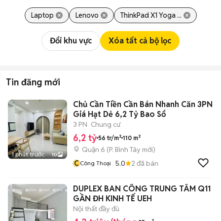
Laptop
Lenovo
ThinkPad X1 Yoga ...
Đổi khu vực
Xóa tất cả bộ lọc
Tin đăng mới
Chủ Cần Tiền Cần Bán Nhanh Căn 3PN
Giá Hạt Dẻ 6,2 Tỷ Bao Sổ
3 PN
Chung cư
6,2 tỷ
56 tr/m²
110 m²
Quận 6
(
P. Bình Tây
mới)
1 phút trước
10
C
5.0
2
đã bán
Công Thoại
DUPLEX BAN CÔNG TRUNG TÂM Q11
GẦN ĐH KINH TẾ UEH
Nội thất đầy đủ