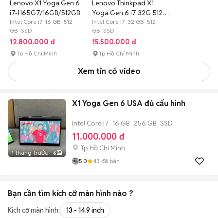
Lenovo X1 Yoga Gen 6
Lenovo Thinkpad X1
i7-1165G7/16GB/512GB
Yoga Gen 6 i7 32G 512G
Intel Core i7 16 GB 512
gập x360
Intel Core i7 32 GB 512
GB SSD
GB SSD
12.800.000 đ
15.500.000 đ
Tp Hồ Chí Minh
Tp Hồ Chí Minh
Xem tin có video
X1 Yoga Gen 6 USA đủ cấu hình
Intel Core i7
16 GB
256 GB
SSD
11.000.000 đ
Tp Hồ Chí Minh
1 tháng trước
6
5.0
43
đã bán
Bạn cần tìm
kích cỡ màn hình
nào ?
Kích cỡ màn hình:
13 - 14.9 inch