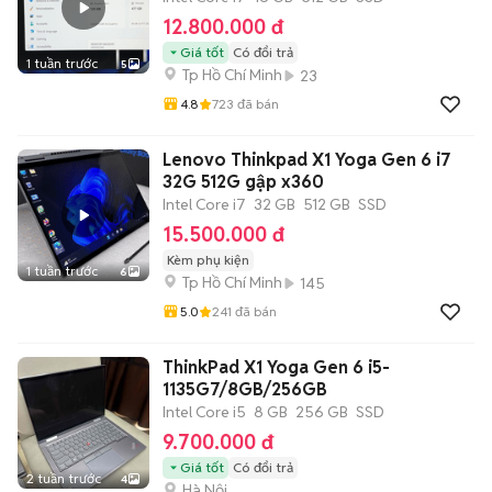
12.800.000 đ
Giá tốt
Có đổi trả
1 tuần trước
5
Tp Hồ Chí Minh
23
4.8
723
đã bán
Lenovo Thinkpad X1 Yoga Gen 6 i7
32G 512G gập x360
Intel Core i7
32 GB
512 GB
SSD
15.500.000 đ
Kèm phụ kiện
1 tuần trước
6
Tp Hồ Chí Minh
145
5.0
241
đã bán
ThinkPad X1 Yoga Gen 6 i5-
1135G7/8GB/256GB
Intel Core i5
8 GB
256 GB
SSD
9.700.000 đ
Giá tốt
Có đổi trả
2 tuần trước
4
Hà Nội