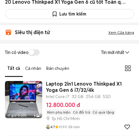
20 Lenovo Thinkpad X1 Yoga Gen 6 cũ tốt Toàn quốc
Lưu tìm kiếm
Siêu thị điện tử
Xem Cửa hàng
Tin có video
Tin mới nhất
Tất cả
Cá nhân
Bán chuyên
Laptop 2in1 Lenovo Thinkpad X1
Yoga Gen 6 i7/32/4k
Intel Core i7
32 GB
256 GB
SSD
12.800.000 đ
Kèm phụ kiện
Có đổi trả
Có quà tặng
11 giờ trước
6
Tp Hồ Chí Minh
4.7
1090
đã bán