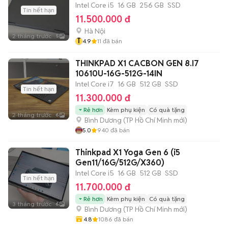
Intel Core i5
16 GB
256 GB
SSD
Tin hết hạn
11.500.000 đ
Hà Nội
2 tháng trước
5
T
4.9
11
đã bán
THINKPAD X1 CACBON GEN 8.I7
10610U-16G-512G-14IN
Intel Core i7
16 GB
512 GB
SSD
Tin hết hạn
11.300.000 đ
Rẻ hơn
Kèm phụ kiện
Có quà tặng
2 tháng trước
6
Bình Dương
(
TP Hồ Chí Minh
mới)
5.0
940
đã bán
Thinkpad X1 Yoga Gen 6 (i5
Gen11/16G/512G/X360)
Intel Core i5
16 GB
512 GB
SSD
Tin hết hạn
11.700.000 đ
Rẻ hơn
Kèm phụ kiện
Có quà tặng
3 tháng trước
6
Bình Dương
(
TP Hồ Chí Minh
mới)
4.8
1086
đã bán