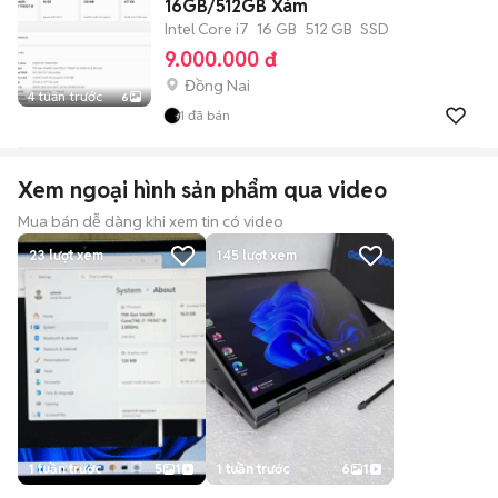
16GB/512GB Xám
Intel Core i7
16 GB
512 GB
SSD
9.000.000 đ
Đồng Nai
4 tuần trước
6
1
đã bán
Xem ngoại hình sản phẩm qua video
Mua bán dễ dàng khi xem tin có video
23
lượt xem
145
lượt xem
1 tuần trước
5
1
1 tuần trước
6
1