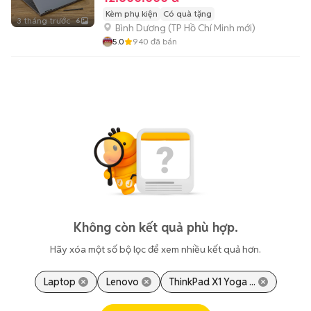
Kèm phụ kiện
Có quà tặng
3 tháng trước
6
Bình Dương
(
TP Hồ Chí Minh
mới)
5.0
940
đã bán
Không còn kết quả phù hợp.
Hãy xóa một số bộ lọc để xem nhiều kết quả hơn.
Laptop
Lenovo
ThinkPad X1 Yoga ...