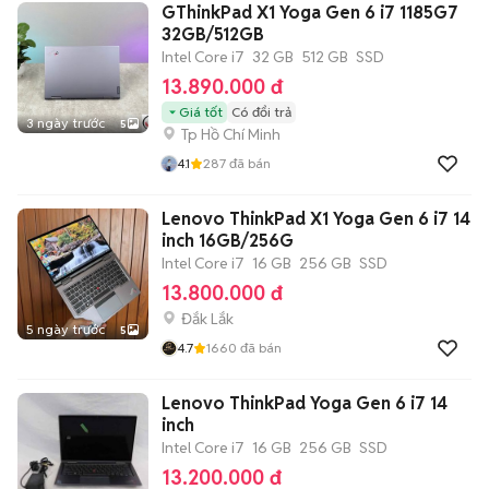
GThinkPad X1 Yoga Gen 6 i7 1185G7
32GB/512GB
Intel Core i7
32 GB
512 GB
SSD
13.890.000 đ
Giá tốt
Có đổi trả
3 ngày trước
5
Tp Hồ Chí Minh
4.1
287
đã bán
Lenovo ThinkPad X1 Yoga Gen 6 i7 14
inch 16GB/256G
Intel Core i7
16 GB
256 GB
SSD
13.800.000 đ
Đắk Lắk
5 ngày trước
5
4.7
1660
đã bán
Lenovo ThinkPad Yoga Gen 6 i7 14
inch
Intel Core i7
16 GB
256 GB
SSD
13.200.000 đ