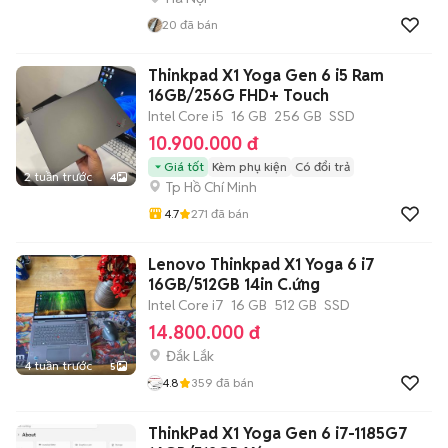
20
đã bán
Thinkpad X1 Yoga Gen 6 i5 Ram
16GB/256G FHD+ Touch
Intel Core i5
16 GB
256 GB
SSD
10.900.000 đ
Giá tốt
Kèm phụ kiện
Có đổi trả
2 tuần trước
4
Tp Hồ Chí Minh
4.7
271
đã bán
Lenovo Thinkpad X1 Yoga 6 i7
16GB/512GB 14in C.ứng
Intel Core i7
16 GB
512 GB
SSD
14.800.000 đ
Đắk Lắk
4 tuần trước
5
4.8
359
đã bán
ThinkPad X1 Yoga Gen 6 i7-1185G7