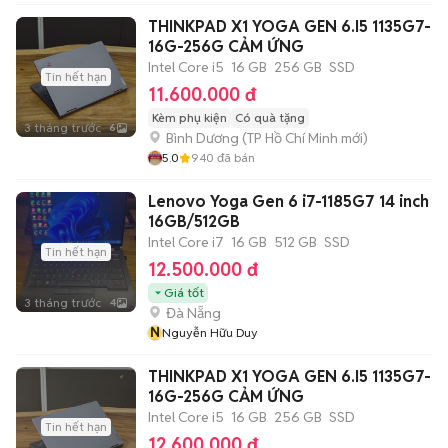
THINKPAD X1 YOGA GEN 6.I5 1135G7-
16G-256G CẢM ỨNG
Intel Core i5
16 GB
256 GB
SSD
Tin hết hạn
11.600.000 đ
Kèm phụ kiện
Có quà tặng
3 tháng trước
6
Bình Dương
(
TP Hồ Chí Minh
mới)
5.0
940
đã bán
Lenovo Yoga Gen 6 i7-1185G7 14 inch
16GB/512GB
Intel Core i7
16 GB
512 GB
SSD
Tin hết hạn
12.500.000 đ
Giá tốt
3 tháng trước
4
Đà Nẵng
N
Nguyễn Hữu Duy
THINKPAD X1 YOGA GEN 6.I5 1135G7-
16G-256G CẢM ỨNG
Intel Core i5
16 GB
256 GB
SSD
Tin hết hạn
12.600.000 đ