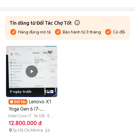
Tin đăng từ Đối Tác Chợ Tốt
Hàng đúng mô tả
Bảo hành từ 3 tháng
Có đổi trả
9 ngày trước
5
Lenovo X1
Yoga Gen 6 i7-
1165G7/16GB/512GB
Intel Core i7
16 GB
512
GB
SSD
12.800.000 đ
Tp Hồ Chí Minh
23