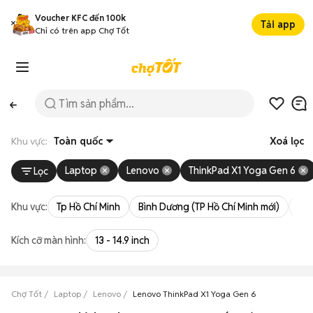
Voucher KFC đến 100k
Tải app
Chỉ có trên app Chợ Tốt
Khu vực:
Toàn quốc
Xoá lọc
Laptop
Lenovo
ThinkPad X1 Yoga Gen 6
Lọc
Khu vực:
Tp Hồ Chí Minh
Bình Dương (TP Hồ Chí Minh mới)
Bà 
Kích cỡ màn hình:
13 - 14.9 inch
Chợ Tốt
Laptop
Lenovo
Lenovo ThinkPad X1 Yoga Gen 6