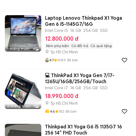
Laptop Lenovo Thinkpad X1 Yoga
Gen 6 i5-1145G7/16G
Intel Core i5
16 GB
256 GB
SSD
12.800.000 đ
Kèm phụ kiện
Có đổi trả
Có quà tặng
1 tháng trước
6
Tp Hồ Chí Minh
4.7
1089
đã bán
💻 ThinkPad X1 Yoga Gen 7/i7-
1265U/16GB/256GB/Touch
Intel Core i7
16 GB
256 GB
SSD
18.990.000 đ
Tp Hồ Chí Minh
2 tháng trước
3
4.6
182
đã bán
Thinkpad X1 Yoga G6 i5 1135G7 16
256 14" FHD Touch