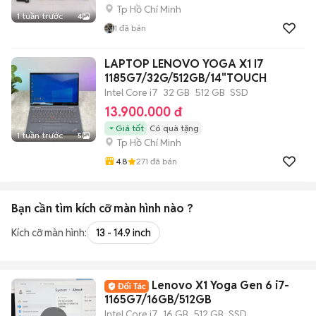
Tp Hồ Chí Minh
1 tuần trước
4
1
đã bán
LAPTOP LENOVO YOGA X1 I7
1185G7/32G/512GB/14"TOUCH
Intel Core i7
32 GB
512 GB
SSD
13.900.000 đ
Giá tốt
Có quà tặng
1 tuần trước
5
Tp Hồ Chí Minh
4.8
271
đã bán
Bạn cần tìm
kích cỡ màn hình
nào ?
Kích cỡ màn hình:
13 - 14.9 inch
Lenovo X1 Yoga Gen 6 i7-
1165G7/16GB/512GB
Intel Core i7
16 GB
512 GB
SSD