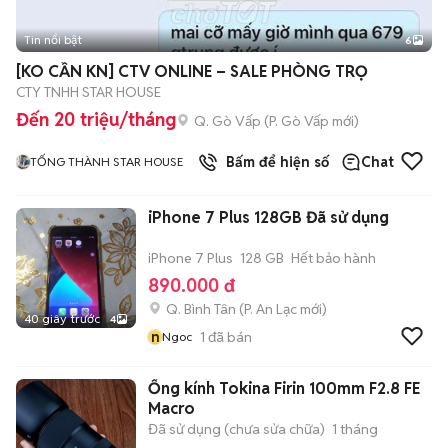
Tin nổi bật
6
+
2
[KO CẦN KN] CTV ONLINE – SALE PHÒNG TRỌ
CTY TNHH STAR HOUSE
Đến 20 triệu/tháng
Q. Gò Vấp
(
P. Gò Vấp
mới)
Bấm để hiện số
Chat
TỐNG THÀNH STAR HOUSE
iPhone 7 Plus 128GB Đã sử dụng
iPhone 7 Plus
128 GB
Hết bảo hành
890.000 đ
Q. Bình Tân
(
P. An Lạc
mới)
40 giây trước
4
n
1
đã bán
Ngoc
Ống kính Tokina Firin 100mm F2.8 FE
Macro
Đã sử dụng (chưa sửa chữa)
1 tháng