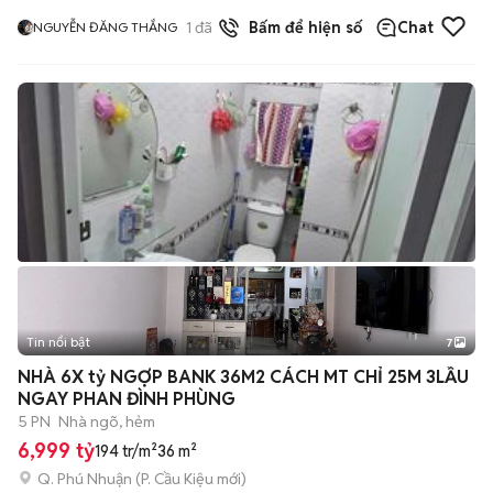
1
đã bán
Bấm để hiện số
Chat
NGUYỄN ĐĂNG THẮNG
Tin nổi bật
7
+
2
NHÀ 6X tỷ NGỢP BANK 36M2 CÁCH MT CHỈ 25M 3LẦU
NGAY PHAN ĐÌNH PHÙNG
5 PN
Nhà ngõ, hẻm
6,999 tỷ
194 tr/m²
36 m²
Q. Phú Nhuận
(
P. Cầu Kiệu
mới)