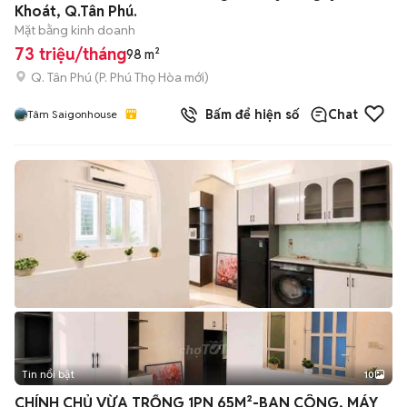
Khoát, Q.Tân Phú.
Mặt bằng kinh doanh
73 triệu/tháng
98 m²
Q. Tân Phú
(
P. Phú Thọ Hòa
mới)
Bấm để hiện số
Chat
Tâm Saigonhouse
Tin nổi bật
10
+
2
CHÍNH CHỦ VỪA TRỐNG 1PN 65M²-BAN CÔNG, MÁY