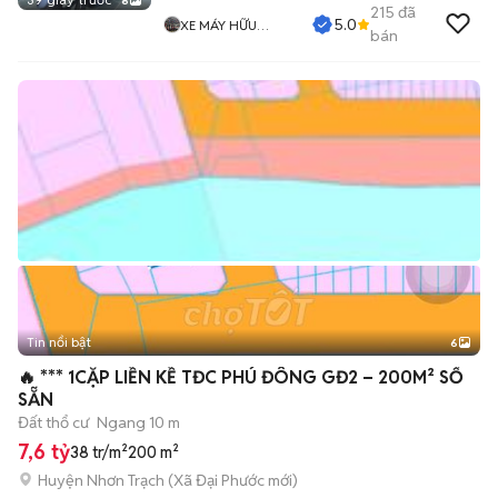
8
215
đã
5.0
XE MÁY HỮU
bán
NHUẬN
Tin nổi bật
6
+
2
🔥 *** 1CẶP LIỀN KỀ TĐC PHÚ ĐÔNG GĐ2 – 200M² SỔ
SẴN
Đất thổ cư
Ngang 10 m
7,6 tỷ
38 tr/m²
200 m²
Huyện Nhơn Trạch
(
Xã Đại Phước
mới)