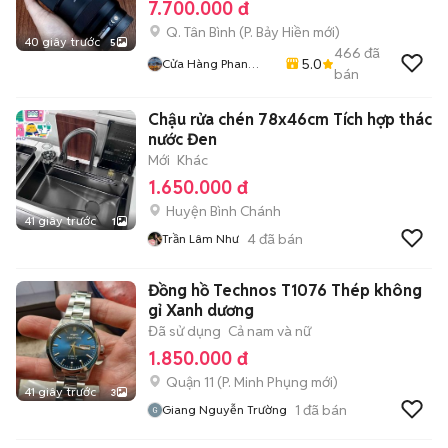
7.700.000 đ
Q. Tân Bình
(
P. Bảy Hiền
mới)
40 giây trước
5
466
đã
5.0
Cửa Hàng Phan
bán
Nguyen
Chậu rửa chén 78x46cm Tích hợp thác
nước Đen
Mới
Khác
1.650.000 đ
Huyện Bình Chánh
41 giây trước
1
4
đã bán
Trần Lâm Như
Đồng hồ Technos T1076 Thép không
gỉ Xanh dương
Đã sử dụng
Cả nam và nữ
1.850.000 đ
Quận 11
(
P. Minh Phụng
mới)
41 giây trước
3
1
đã bán
Giang Nguyễn Trường