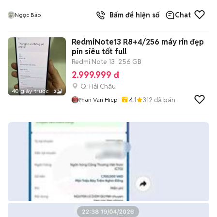
Bấm để hiện số
Chat
Ngọc Bảo
RedmiNote13 R8+4/256 máy rin đẹp
pin siêu tốt full
Redmi Note 13
256 GB
2.999.999 đ
Q. Hải Châu
40 giây trước
3
4.1
312
đã bán
Phan Van Hiep