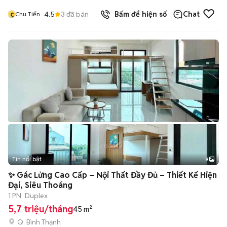
c
4.5
3
đã bán
Bấm để hiện số
Chat
Chu Tiến
Tin nổi bật
9
+
2
✨ Gác Lửng Cao Cấp – Nội Thất Đầy Đủ – Thiết Kế Hiện
Đại, Siêu Thoáng
1 PN
Duplex
5,7 triệu/tháng
45 m²
Q. Bình Thạnh