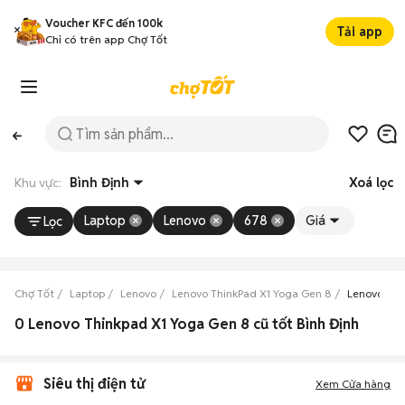
Voucher KFC đến 100k
Tải app
Chỉ có trên app Chợ Tốt
Khu vực:
Bình Định
Xoá lọc
Laptop
Lenovo
678
Giá
Lọc
Chợ Tốt
Laptop
Lenovo
Lenovo ThinkPad X1 Yoga Gen 8
Lenovo Thi
0 Lenovo Thinkpad X1 Yoga Gen 8 cũ tốt Bình Định
Siêu thị điện tử
Xem Cửa hàng