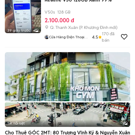
V50s
128 GB
2.100.000 đ
Q. Thanh Xuân
(
P. Khương Đình
mới)
39 giây trước
4
170
đã
4.5
Cửa Hàng Điện Thoại
bán
Giá Rẻ
Tin nổi bật
3
Cho Thuê GÓC 2MT: 80 Trương Vĩnh Ký & Nguyễn Xuân