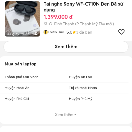
Tai nghe Sony WF-C710N Đen Đã sử
dụng
1.399.000 đ
Q. Bình Thạnh
(
P. Thạnh Mỹ Tây
mới)
T
5.0
3
đã bán
Thiên Bảo
44 giây trước
2
Xem thêm
Mua bán laptop
Thành phố Qui Nhơn
Huyện An Lão
Huyện Hoài Ân
Thị xã Hoài Nhơn
Huyện Phù Cát
Huyện Phù Mỹ
Xem thêm