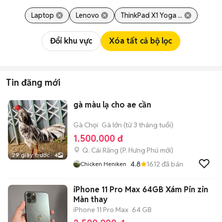
Laptop
Lenovo
ThinkPad X1 Yoga ...
Đổi khu vực
Xóa tất cả bộ lọc
Tin đăng mới
gà màu lạ cho ae cần
Gà Chọi
Gà lớn (từ 3 tháng tuổi)
1.500.000 đ
Q. Cái Răng
(
P. Hưng Phú
mới)
29 giây trước
4
4.8
1612
đã bán
Chicken Heniken
iPhone 11 Pro Max 64GB Xám Pin zin
Màn thay
iPhone 11 Pro Max
64 GB