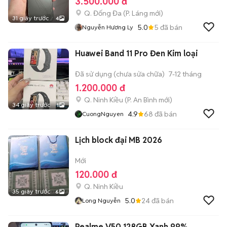
3.500.000 đ
Q. Đống Đa
(
P. Láng
mới)
31 giây trước
4
5.0
5
đã bán
Nguyễn Hương Ly
Huawei Band 11 Pro Đen Kim loại
Đã sử dụng (chưa sửa chữa)
7-12 tháng
1.200.000 đ
Q. Ninh Kiều
(
P. An Bình
mới)
34 giây trước
1
4.9
68
đã bán
CuongNguyen
Lịch block đại MB 2026
Mới
120.000 đ
Q. Ninh Kiều
35 giây trước
6
5.0
24
đã bán
Long Nguyễn
Realme V50 128GB Xanh 99%