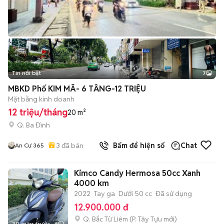
Tin nổi bật
7
+
2
MBKD Phố KIM MÃ- 6 TẦNG-12 TRIỆU
Mặt bằng kinh doanh
12 triệu/tháng
20 m²
Q. Ba Đình
3
đã bán
Bấm để hiện số
Chat
An Cư 365
Kimco Candy Hermosa 50cc Xanh
4000 km
2022
Tay ga
Dưới 50 cc
Đã sử dụng
12.900.000 đ
Q. Bắc Từ Liêm
(
P. Tây Tựu
mới)
39 giây trước