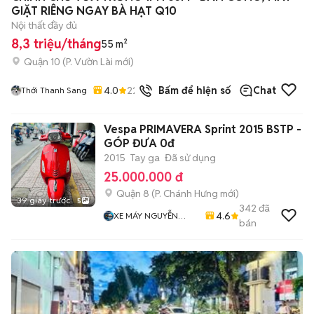
GIẶT RIÊNG NGAY BÀ HẠT Q10
Nội thất đầy đủ
8,3 triệu/tháng
55 m²
Quận 10
(
P. Vườn Lài
mới)
4.0
22
đã bán
Bấm để hiện số
Chat
Thới Thanh Sang
Vespa PRIMAVERA Sprint 2015 BSTP -
GÓP ĐƯA 0đ
2015
Tay ga
Đã sử dụng
25.000.000 đ
Quận 8
(
P. Chánh Hưng
mới)
39 giây trước
5
342
đã
4.6
XE MÁY NGUYỄN
bán
MINH SƠN