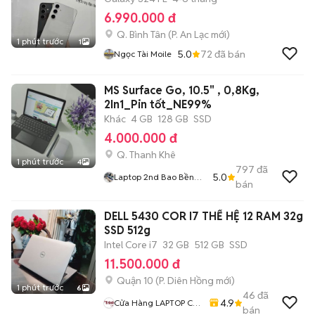
6.990.000 đ
Q. Bình Tân
(
P. An Lạc
mới)
1 phút trước
1
5.0
72
đã bán
Ngọc Tài Moile
MS Surface Go, 10.5" , 0,8Kg,
2In1_Pin tốt_NE99%
Khác
4 GB
128 GB
SSD
4.000.000 đ
Q. Thanh Khê
1 phút trước
4
797
đã
5.0
Laptop 2nd Bao Bền
bán
Giá Rẻ
DELL 5430 COR I7 THẾ HỆ 12 RAM 32g
SSD 512g
Intel Core i7
32 GB
512 GB
SSD
11.500.000 đ
Quận 10
(
P. Diên Hồng
mới)
1 phút trước
6
46
đã
4.9
Cửa Hàng LAPTOP Cũ
bán