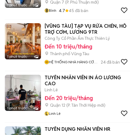
Quận 7
(
P. Phú Thuận
mới)
1 phút trước
2
B
4.7
45
đã bán
Bình
[VŨNG TÀU] TẠP VỤ RỬA CHÉN, HỖ
TRỢ CƠM, LƯƠNG 9TR
Công Ty Cổ Phần Ẩm Thực Thiên Lý
Đến 10 triệu/tháng
Thành phố Vũng Tàu
1 phút trước
1
24
đã bán
HỆ THỐNG NHÀ HÀNG CƠM
NIÊU THIÊN LÝ
TUYỂN NHÂN VIÊN IN ÁO LƯƠNG
CAO
Linh Lê
Đến 20 triệu/tháng
Quận 12
(
P. Tân Thới Hiệp
mới)
1 phút trước
4
L
Linh Lê
TUYỂN DỤNG NHÂN VIÊN HR