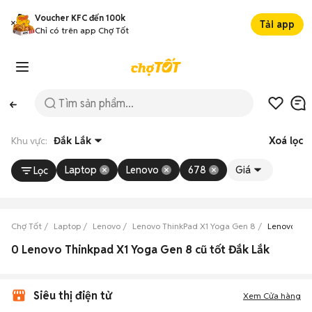
Voucher KFC đến 100k
Tải app
Chỉ có trên app Chợ Tốt
Khu vực:
Đắk Lắk
Xoá lọc
Laptop
Lenovo
678
Giá
Lọc
Chợ Tốt
Laptop
Lenovo
Lenovo ThinkPad X1 Yoga Gen 8
Lenovo Thi
0 Lenovo Thinkpad X1 Yoga Gen 8 cũ tốt Đắk Lắk
Siêu thị điện tử
Xem Cửa hàng