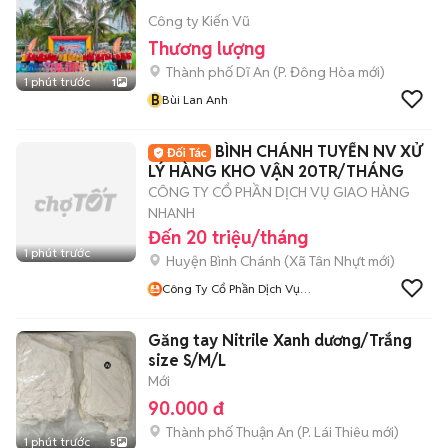
Công ty Kiến Vũ
Thương lượng
Thành phố Dĩ An
(
P. Đông Hòa
mới)
1 phút trước
1
B
Bùi Lan Anh
BÌNH CHÁNH TUYỂN NV XỬ
LÝ HÀNG KHO VẬN 20TR/THÁNG
CÔNG TY CỔ PHẦN DỊCH VỤ GIAO HÀNG
NHANH
Đến 20 triệu/tháng
1 phút trước
Huyện Bình Chánh
(
Xã Tân Nhựt
mới)
Công Ty Cổ Phần Dịch Vụ
Giao Hàng Nhanh HCM
Găng tay Nitrile Xanh dương/Trắng
size S/M/L
Mới
90.000 đ
Thành phố Thuận An
(
P. Lái Thiêu
mới)
1 phút trước
5