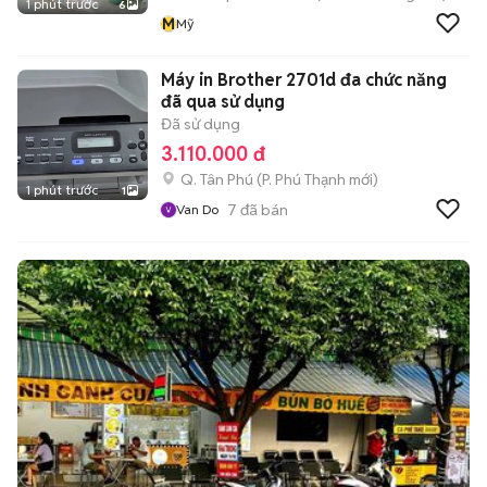
1 phút trước
6
M
Mỹ
Máy in Brother 2701d đa chức năng
đã qua sử dụng
Đã sử dụng
3.110.000 đ
Q. Tân Phú
(
P. Phú Thạnh
mới)
1 phút trước
1
7
đã bán
Van Do