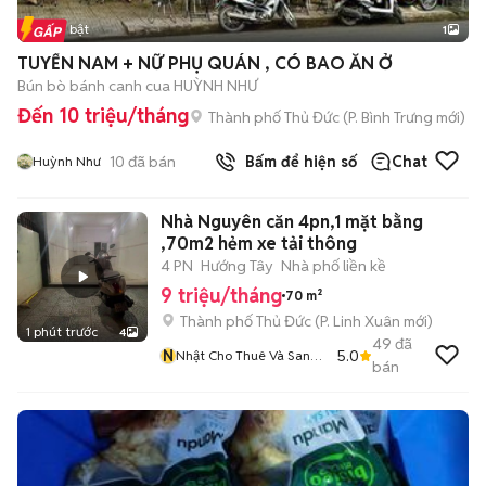
Tin nổi bật
1
TUYỂN NAM + NỮ PHỤ QUÁN , CÓ BAO ĂN Ở
Bún bò bánh canh cua HUỲNH NHƯ
Đến 10 triệu/tháng
Thành phố Thủ Đức
(
P. Bình Trưng
mới)
10
đã bán
Bấm để hiện số
Chat
Huỳnh Như
Nhà Nguyên căn 4pn,1 mặt bằng
,70m2 hẻm xe tải thông
4 PN
Hướng Tây
Nhà phố liền kề
9 triệu/tháng
70 m²
Thành phố Thủ Đức
(
P. Linh Xuân
mới)
1 phút trước
4
49
đã
N
5.0
Nhật Cho Thuê Và Sang
bán
Nhượng Chdv