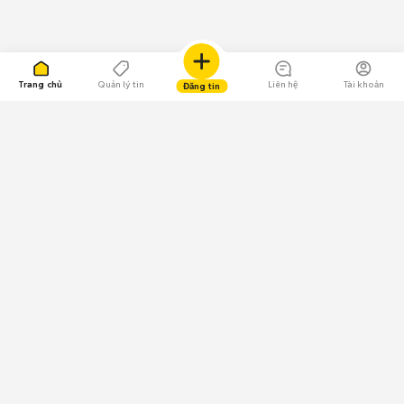
Trang chủ
Quản lý tin
Liên hệ
Tài khoản
Đăng tin
109.000 Bình chọn
Tải ứng dụng Chợ Tốt
Về Chợ Tốt
Quy chế sàn
Chính sách bảo mật
Giải quyết tranh chấp
CÔNG TY TNHH CHỢ TỐT - Người đại diện theo pháp luật:
Nguyễn Trọng Tấn; GPDKKD: 0312120782 do Sở KH & ĐT TP.HCM cấp ngày
11/01/2013;
GPMXH: 185/GP-BTTTT do Bộ Thông tin và Truyền thông
cấp ngày 09/07/2024 - Chịu trách nhiệm
nội dung: Trần Hoàng Ly.
Chính sách sử dụng
Địa chỉ: Tầng 18, Toà nhà UOA, Số 6 đường Tân Trào, Phường Tân Mỹ,