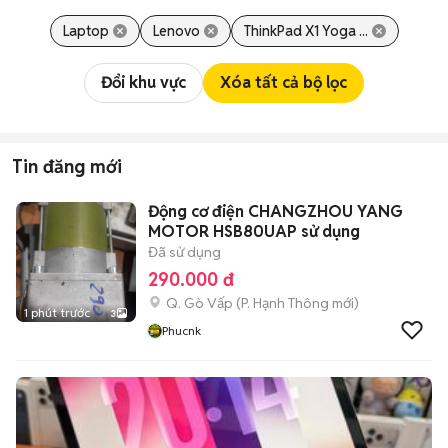
Laptop
Lenovo
ThinkPad X1 Yoga ...
Đổi khu vực
Xóa tất cả bộ lọc
Tin đăng mới
Động cơ điện CHANGZHOU YANG
MOTOR HSB80UAP sử dụng
Đã sử dụng
290.000 đ
Q. Gò Vấp
(
P. Hạnh Thông
mới)
1 phút trước
3
Phucnk