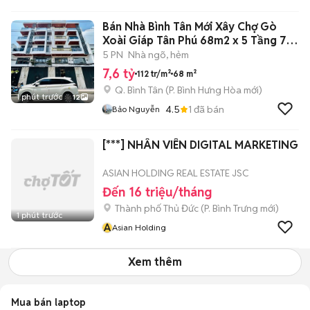
Giá Rẻ
Bán Nhà Bình Tân Mới Xây Chợ Gò
Xoài Giáp Tân Phú 68m2 x 5 Tầng 7,6
Tỷ
5 PN
Nhà ngõ, hẻm
7,6 tỷ
112 tr/m²
68 m²
Q. Bình Tân
(
P. Bình Hưng Hòa
mới)
1 phút trước
12
4.5
1
đã bán
Bảo Nguyễn
[***] NHÂN VIÊN DIGITAL MARKETING
ASIAN HOLDING REAL ESTATE JSC
Đến 16 triệu/tháng
Thành phố Thủ Đức
(
P. Bình Trưng
mới)
1 phút trước
A
Asian Holding
Xem thêm
Mua bán laptop