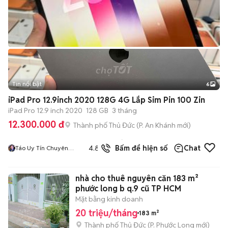
Tin nổi bật
6
+
2
iPad Pro 12.9inch 2020 128G 4G Lắp Sim Pin 100 Zin
iPad Pro 12.9 inch 2020
128 GB
3 tháng
12.300.000 đ
Thành phố Thủ Đức
(
P. An Khánh
mới)
618
đã
4.8
Bấm để hiện số
Chat
Táo Uy Tín Chuyên
bán
Cung Cấp Sỉ Và Lẻ
Tuyển Công Tác Viên
nhà cho thuê nguyên căn 183 m²
phước long b q.9 cũ TP HCM
Mặt bằng kinh doanh
20 triệu/tháng
183 m²
Thành phố Thủ Đức
(
P. Phước Long
mới)