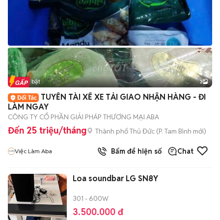
Tin nổi bật
3
TUYỂN TÀI XẾ XE TẢI GIAO NHẬN HÀNG - ĐI
LÀM NGAY
CÔNG TY CỔ PHẦN GIẢI PHÁP THƯƠNG MẠI ABA
Đến 25 triệu/tháng
Thành phố Thủ Đức
(
P. Tam Bình
mới)
Bấm để hiện số
Chat
Việc Làm Aba
Loa soundbar LG SN8Y
301 - 600W
3.500.000 đ