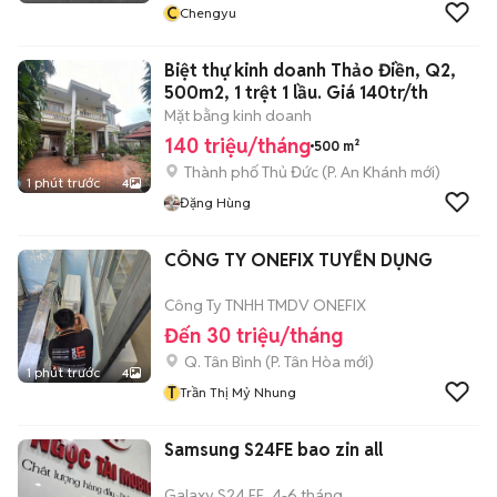
C
Chengyu
Biệt thự kinh doanh Thảo Điền, Q2,
500m2, 1 trệt 1 lầu. Giá 140tr/th
Mặt bằng kinh doanh
140 triệu/tháng
500 m²
Thành phố Thủ Đức
(
P. An Khánh
mới)
1 phút trước
4
Đặng Hùng
CÔNG TY ONEFIX TUYỂN DỤNG
Công Ty TNHH TMDV ONEFIX
Đến 30 triệu/tháng
Q. Tân Bình
(
P. Tân Hòa
mới)
1 phút trước
4
T
Trần Thị Mỷ Nhung
Samsung S24FE bao zin all
Galaxy S24 FE
4-6 tháng