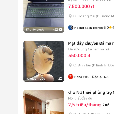
7.500.000 đ
Q. Hoàng Mai
(
P. Tương M
5.0
Hoàng Bách Techlife
37 giây trước
6
Mặt dây chuyền Đá mã 
Đã sử dụng
Cả nam và nữ
550.000 đ
Q. Bình Tân
(
P. Bình Trị Đ
Hàng Hiệu - Độc Lạ - Sưu
40 giây trước
5
Tầm
cho Nữ thuê phòng trọ 1
Nội thất đầy đủ
2,5 triệu/tháng
12 m²