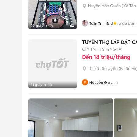
Huyện Hớn Quản
(
Xã Tân
5.0
15
đã bán
Tuấn Trịnh
22 giây trước
1
TUYỂN THỢ LẮP ĐẶT C
CTY TNHH SHENG TAI
Đến 18 triệu/tháng
Thị xã Tân Uyên
(
P. Tân Hi
Nguyễn Gia Linh
31 giây trước