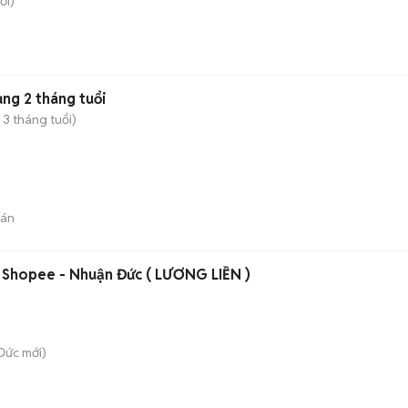
ới)
Chó Phốc Sóc Thuần chủng 2 tháng tuổi
 3 tháng tuổi)
bán
 Shopee - Nhuận Đức ( LƯƠNG LIỀN )
Đức
mới)