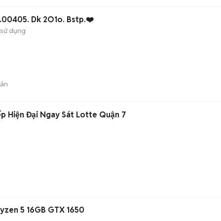
.00405. Dk 2O1o. Bstp.❤️
 sử dụng
bán
p Hiện Đại Ngay Sát Lotte Quận 7
Ryzen 5 16GB GTX 1650