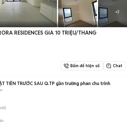
+
2
RORA RESIDENCES GIÁ 10 TRIỆU/THÁNG
Bấm để hiện số
Chat
 TIỀN TRƯỚC SAU Q.TP gần trường phan chu trinh
ản
ới)
án