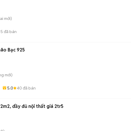
ai
mới)
45
đã bán
não Bạc 925
ông
mới)
5.0
40
đã bán
2m2, đầy đủ nội thất giá 2tr5