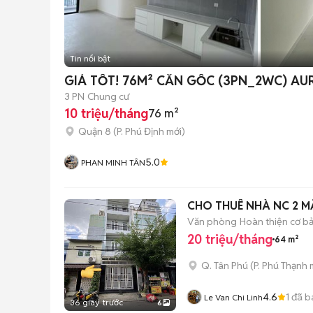
Tin nổi bật
GIÁ TỐT! 76M² CĂN GỐC (3PN_2WC) AU
3 PN
Chung cư
10 triệu/tháng
76 m²
Quận 8
(
P. Phú Định
mới)
5.0
PHAN MINH TÂN
CHO THUÊ NHÀ NC 2 MẶT
Văn phòng
Hoàn thiện cơ b
20 triệu/tháng
64 m²
Q. Tân Phú
(
P. Phú Thạnh
m
4.6
1
đã b
Le Van Chi Linh
36 giây trước
6