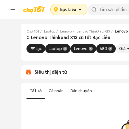
Bạc Liêu
Chợ Tốt
Laptop
Lenovo
Lenovo ThinkPad X13
Lenovo 
0 Lenovo Thinkpad X13 cũ tốt Bạc Liêu
Lọc
Laptop
Lenovo
680
Giá
Siêu thị điện tử
Tất cả
Cá nhân
Bán chuyên