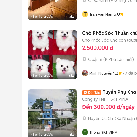
Q. Ba Đình
(
P. Giảng Võ
m
T
5.0
Tran Van Nam
41 giây trước
3
Chó Phốc Sóc
Chó con (dưới
2.500.000 đ
Quận 6
(
P. Phú Lâm
mới)
4.2
77
đã 
Minh Nguyễn
41 giây trước
5
Tuyển Phụ Kho
Công Ty TNHH SKT VINA
Đến 300.000 đ/ngày
Huyện Củ Chi
(
Xã Nhuận 
Thông SKT VINA
41 giây trước
1