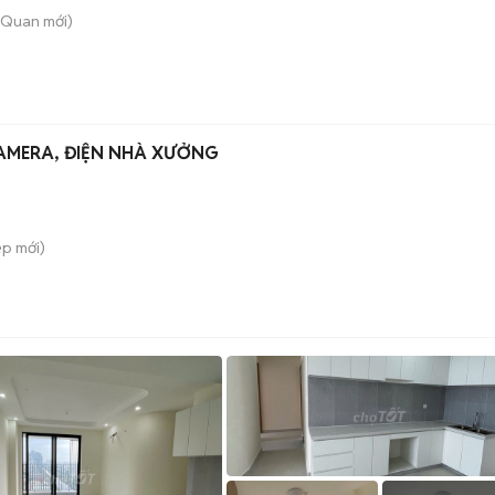
 Quan
mới)
AMERA, ĐIỆN NHÀ XƯỞNG
ệp
mới)