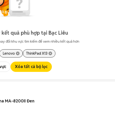
 kết quả phù hợp tại Bạc Liêu
hay đổi khu vực tìm kiếm để xem nhiều kết quả hơn
Lenovo
ThinkPad X13
 vực
Xóa tất cả bộ lọc
ma MA-8200II Đen