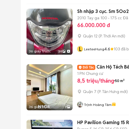
Sh nhập 3 cục. Sm 5Oo2
2010
Tay ga
100 - 175 cc
Đã
66.000.000 đ
Quận 12
(
P. Thới An
mới)
L
4.6
103
đã 
LeeteeHung
36 giây trước
20
Căn Hộ Tách Bế
1 PN
Chung cư
8,5 triệu/tháng
50 m²
Quận 7
(
P. Tân Hưng
mới)
Trịnh Hoàng Tâm
36 giây trước
7
HP Pavilion Gaming 15 
Ryzen 5
16 GB
256 GB
SSD