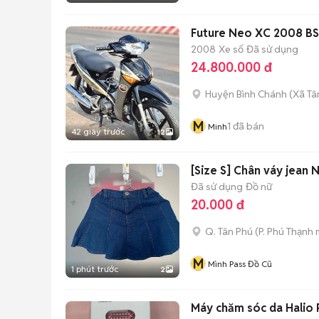
Future Neo XC 2008 BS
2008
Xe số
Đã sử dụng
24.800.000 đ
Huyện Bình Chánh
(
Xã Tâ
M
1
đã bán
Minh
42 giây trước
12
[Size S] Chân váy jean
Đã sử dụng
Đồ nữ
20.000 đ
Q. Tân Phú
(
P. Phú Thạnh
m
M
Mình Pass Đồ Cũ
1 phút trước
2
Máy chăm sóc da Halio 