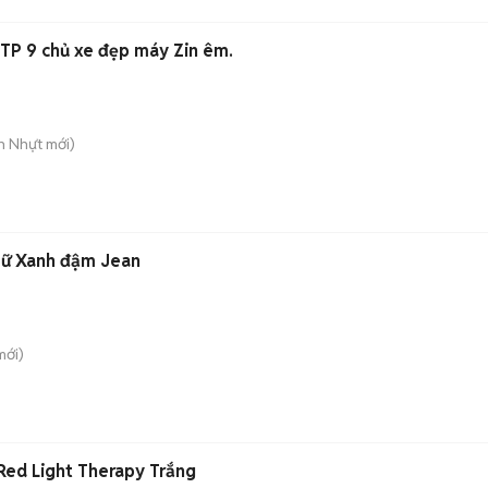
TP 9 chủ xe đẹp máy Zin êm.
n Nhựt
mới)
 Nữ Xanh đậm Jean
ới)
Red Light Therapy Trắng