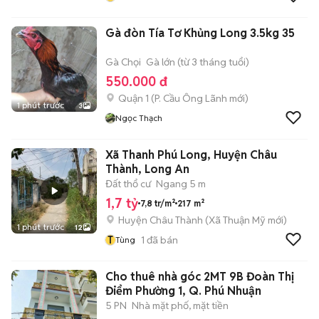
Gà đòn Tía Tơ Khủng Long 3.5kg 35
Gà Chọi
Gà lớn (từ 3 tháng tuổi)
550.000 đ
Quận 1
(
P. Cầu Ông Lãnh
mới)
1 phút trước
3
Ngọc Thạch
Xã Thanh Phú Long, Huyện Châu
Thành, Long An
Đất thổ cư
Ngang 5 m
1,7 tỷ
7,8 tr/m²
217 m²
Huyện Châu Thành
(
Xã Thuận Mỹ
mới)
1 phút trước
12
T
1
đã bán
Tùng
Cho thuê nhà góc 2MT 9B Đoàn Thị
Điểm Phường 1, Q. Phú Nhuận
5 PN
Nhà mặt phố, mặt tiền