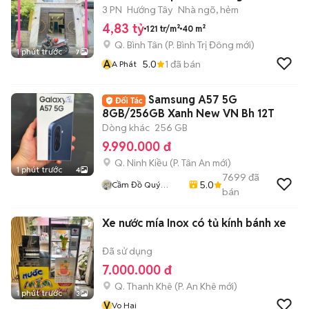
3 PN
Hướng Tây
Nhà ngõ, hẻm
4,83 tỷ
121 tr/m²
40 m²
Q. Bình Tân
(
P. Bình Trị Đông
mới)
1 phút trước
7
A
5.0
1
đã bán
A Phát
Samsung A57 5G
8GB/256GB Xanh New VN Bh 12T
Dòng khác
256 GB
9.990.000 đ
Q. Ninh Kiều
(
P. Tân An
mới)
1 phút trước
4
7699
đã
5.0
Cầm Đồ Quý
bán
Mobile
Xe nước mía Inox có tủ kính bánh xe
Đã sử dụng
7.000.000 đ
Q. Thanh Khê
(
P. An Khê
mới)
1 phút trước
3
V
Vo Hai