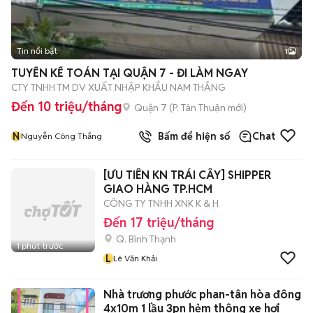
Tin nổi bật
1
TUYỂN KẾ TOÁN TẠI QUẬN 7 - ĐI LÀM NGAY
CTY TNHH TM DV XUẤT NHẬP KHẨU NAM THẮNG
Đến 10 triệu/tháng
Quận 7
(
P. Tân Thuận
mới)
N
Bấm để hiện số
Chat
Nguyễn Công Thắng
[ƯU TIÊN KN TRÁI CÂY] SHIPPER
GIAO HÀNG TP.HCM
CÔNG TY TNHH XNK K & H
Đến 17 triệu/tháng
Q. Bình Thạnh
1 phút trước
L
Lê Văn Khải
Nhà trương phước phan-tân hòa đông
4x10m 1 lầu 3pn hẻm thông xe hơi