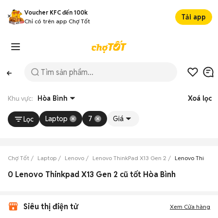
Voucher KFC đến 100k
Tải app
Chỉ có trên app Chợ Tốt
Khu vực:
Hòa Bình
Xoá lọc
Laptop
7
Giá
Lọc
Chợ Tốt
Laptop
Lenovo
Lenovo ThinkPad X13 Gen 2
Lenovo ThinkPa
0 Lenovo Thinkpad X13 Gen 2 cũ tốt Hòa Bình
Siêu thị điện tử
Xem Cửa hàng