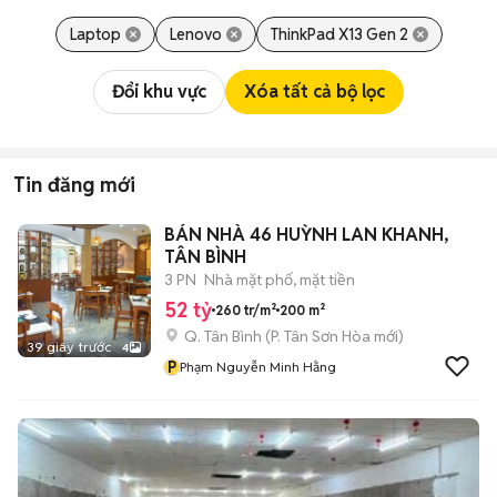
Laptop
Lenovo
ThinkPad X13 Gen 2
Đổi khu vực
Xóa tất cả bộ lọc
Tin đăng mới
BÁN NHÀ 46 HUỲNH LAN KHANH,
TÂN BÌNH
3 PN
Nhà mặt phố, mặt tiền
52 tỷ
260 tr/m²
200 m²
Q. Tân Bình
(
P. Tân Sơn Hòa
mới)
39 giây trước
4
P
Phạm Nguyễn Minh Hằng