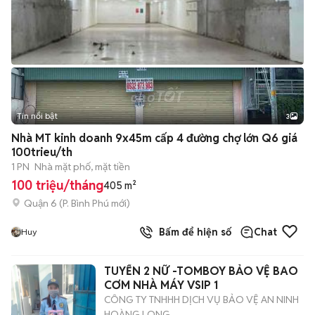
Tin nổi bật
3
Nhà MT kinh doanh 9x45m cấp 4 đường chợ lớn Q6 giá
100trieu/th
1 PN
Nhà mặt phố, mặt tiền
100 triệu/tháng
405 m²
Quận 6
(
P. Bình Phú
mới)
Bấm để hiện số
Chat
Huy
TUYỂN 2 NỮ -TOMBOY BẢO VỆ BAO
CƠM NHÀ MÁY VSIP 1
CÔNG TY TNHHH DỊCH VỤ BẢO VỆ AN NINH
HOÀNG LONG