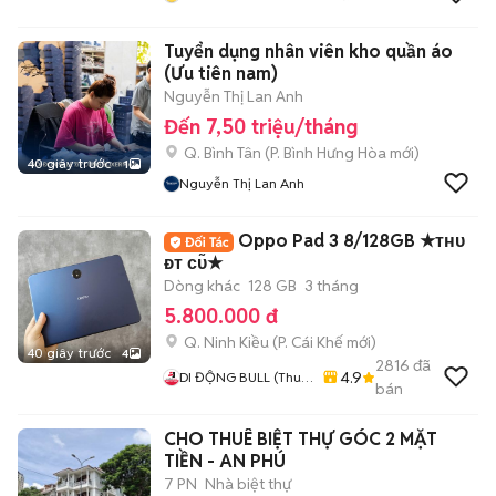
Tuyển dụng nhân viên kho quần áo
(Ưu tiên nam)
Nguyễn Thị Lan Anh
Đến 7,50 triệu/tháng
Q. Bình Tân
(
P. Bình Hưng Hòa
mới)
40 giây trước
1
Nguyễn Thị Lan Anh
Oppo Pad 3 8/128GB ★ᴛʜᴜ
ᴆᴛ ᴄᴜ̃★
Dòng khác
128 GB
3 tháng
5.800.000 đ
Q. Ninh Kiều
(
P. Cái Khế
mới)
40 giây trước
4
2816
đã
4.9
DI ĐỘNG BULL (Thu
bán
Máy Cũ - Góp Ko Cần
Trả Trước)
CHO THUÊ BIỆT THỰ GÓC 2 MẶT
TIỀN - AN PHÚ
7 PN
Nhà biệt thự