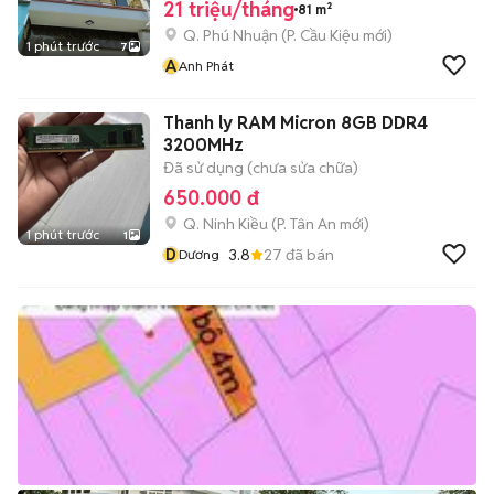
21 triệu/tháng
81 m²
Q. Phú Nhuận
(
P. Cầu Kiệu
mới)
1 phút trước
7
A
Anh Phát
Thanh ly RAM Micron 8GB DDR4
3200MHz
Đã sử dụng (chưa sửa chữa)
650.000 đ
Q. Ninh Kiều
(
P. Tân An
mới)
1 phút trước
1
D
3.8
27
đã bán
Dương