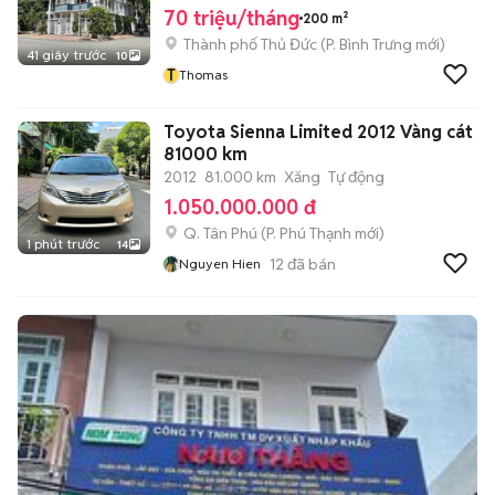
70 triệu/tháng
200 m²
Thành phố Thủ Đức
(
P. Bình Trưng
mới)
41 giây trước
10
T
Thomas
Toyota Sienna Limited 2012 Vàng cát
81000 km
2012
81.000 km
Xăng
Tự động
1.050.000.000 đ
Q. Tân Phú
(
P. Phú Thạnh
mới)
1 phút trước
14
12
đã bán
Nguyen Hien