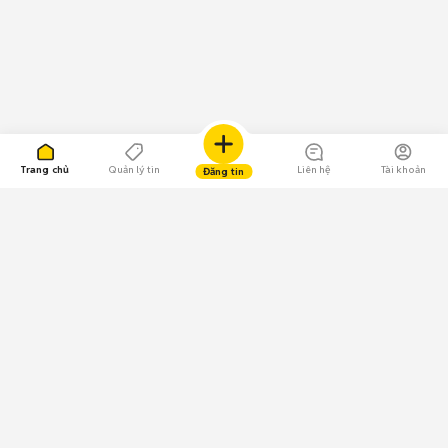
Trang chủ
Quản lý tin
Liên hệ
Tài khoản
Đăng tin
109.000 Bình chọn
Tải ứng dụng Chợ Tốt
Về Chợ Tốt
Quy chế sàn
Chính sách bảo mật
Giải quyết tranh chấp
CÔNG TY TNHH CHỢ TỐT - Người đại diện theo pháp luật:
Nguyễn Trọng Tấn; GPDKKD: 0312120782 do Sở KH & ĐT TP.HCM cấp ngày