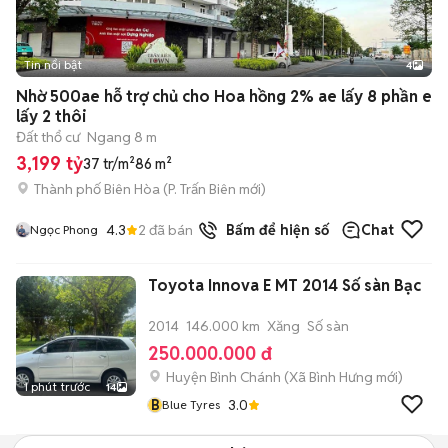
Tin nổi bật
4
Nhờ 500ae hỗ trợ chủ cho Hoa hồng 2% ae lấy 8 phần e
lấy 2 thôi
Đất thổ cư
Ngang 8 m
3,199 tỷ
37 tr/m²
86 m²
Thành phố Biên Hòa
(
P. Trấn Biên
mới)
4.3
2
đã bán
Bấm để hiện số
Chat
Ngọc Phong
Toyota Innova E MT 2014 Số sàn Bạc
2014
146.000 km
Xăng
Số sàn
250.000.000 đ
Huyện Bình Chánh
(
Xã Bình Hưng
mới)
1 phút trước
14
B
3.0
Blue Tyres