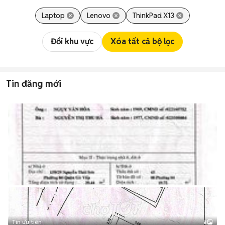
Laptop
Lenovo
ThinkPad X13
Đổi khu vực
Xóa tất cả bộ lọc
Tin đăng mới
Tin ưu tiên
8