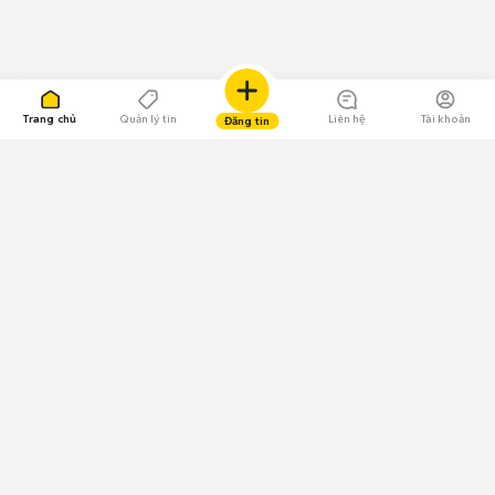
Trang chủ
Quản lý tin
Liên hệ
Tài khoản
Đăng tin
109.000 Bình chọn
Tải ứng dụng Chợ Tốt
Về Chợ Tốt
Quy chế sàn
Chính sách bảo mật
Giải quyết tranh chấp
CÔNG TY TNHH CHỢ TỐT - Người đại diện theo pháp luật:
Nguyễn Trọng Tấn; GPDKKD: 0312120782 do Sở KH & ĐT TP.HCM cấp ngày
11/01/2013;
GPMXH: 185/GP-BTTTT do Bộ Thông tin và Truyền thông
cấp ngày 09/07/2024 - Chịu trách nhiệm
nội dung: Trần Hoàng Ly.
Chính sách sử dụng