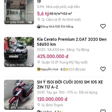
19
3 PN
Nhà mặt phố, mặt tiền
5,6 tỷ
55 tr/m²
103 m²
Q. Cẩm Lệ
(
P. An Khê
mới)
37 giây trước
3
Đăng Nhà Đất Đà Nẵng
Kia Cerato Premium 2.0AT 2020 Đen
58650 km
2020
58.650 km
Xăng
Tự động
425.000.000 đ
Quận 12
(
P. Trung Mỹ Tây
mới)
41 giây trước
21
N
4.0
103
đã bán
Nguyễn Hoà
SH Ý 150i ĐỜI CUỐI 2010 SM 105 XE
ZIN TỪ A-Z
2010
Tay ga
100 - 175 cc
Đã sử dụng
120.000.000 đ
Q. Bình Thạnh
42 giây trước
8
4.3
A HƯNG