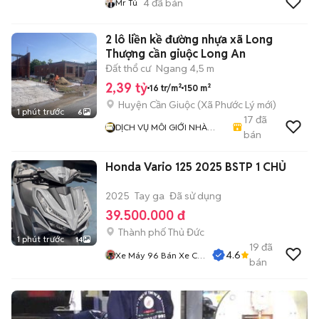
4
đã bán
Mr Tú
2 lô liền kề đường nhựa xã Long
Thượng cần giuộc Long An
Đất thổ cư
Ngang 4,5 m
2,39 tỷ
16 tr/m²
150 m²
Huyện Cần Giuộc
(
Xã Phước Lý
mới)
1 phút trước
6
17
đã
DỊCH VỤ MÔI GIỚI NHÀ
bán
ĐẤT THỊNH PHÁT ( BÌNH
CHÁNH )
Honda Vario 125 2025 BSTP 1 CHỦ
2025
Tay ga
Đã sử dụng
39.500.000 đ
Thành phố Thủ Đức
1 phút trước
14
19
đã
4.6
Xe Máy 96 Bán Xe Cũ
bán
Trả Góp