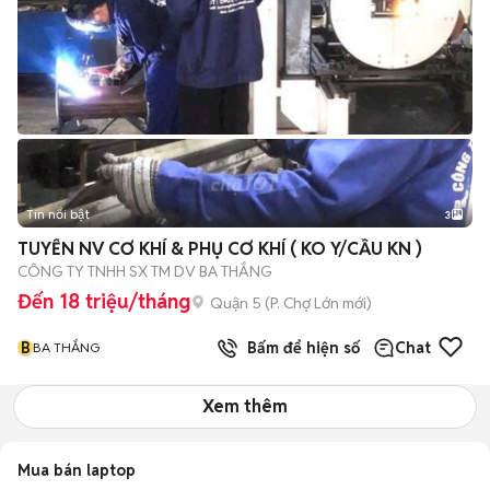
Tin nổi bật
3
TUYỂN NV CƠ KHÍ & PHỤ CƠ KHÍ ( KO Y/CẦU KN )
CÔNG TY TNHH SX TM DV BA THẮNG
Đến 18 triệu/tháng
Quận 5
(
P. Chợ Lớn
mới)
B
Bấm để hiện số
Chat
BA THẮNG
Xem thêm
Mua bán laptop