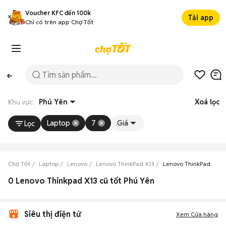
Voucher KFC đến 100k
Tải app
Chỉ có trên app Chợ Tốt
Khu vực:
Phú Yên
Xoá lọc
Laptop
7
Giá
Lọc
Chợ Tốt
Laptop
Lenovo
Lenovo ThinkPad X13
Lenovo ThinkPad X13 
0 Lenovo Thinkpad X13 cũ tốt Phú Yên
Siêu thị điện tử
Xem Cửa hàng