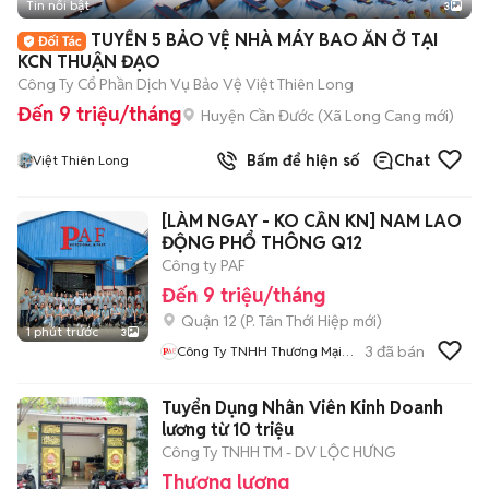
Tin nổi bật
3
TUYỂN 5 BẢO VỆ NHÀ MÁY BAO ĂN Ở TẠI
KCN THUẬN ĐẠO
Công Ty Cổ Phần Dịch Vụ Bảo Vệ Việt Thiên Long
Đến 9 triệu/tháng
Huyện Cần Đước
(
Xã Long Cang
mới)
Bấm để hiện số
Chat
Việt Thiên Long
[LÀM NGAY - KO CẦN KN] NAM LAO
ĐỘNG PHỔ THÔNG Q12
Công ty PAF
Đến 9 triệu/tháng
Quận 12
(
P. Tân Thới Hiệp
mới)
1 phút trước
3
3
đã bán
Công Ty TNHH Thương Mại
Và Dịch Vụ PAF
Tuyển Dụng Nhân Viên Kinh Doanh
lương từ 10 triệu
Công Ty TNHH TM - DV LỘC HƯNG
Thương lượng