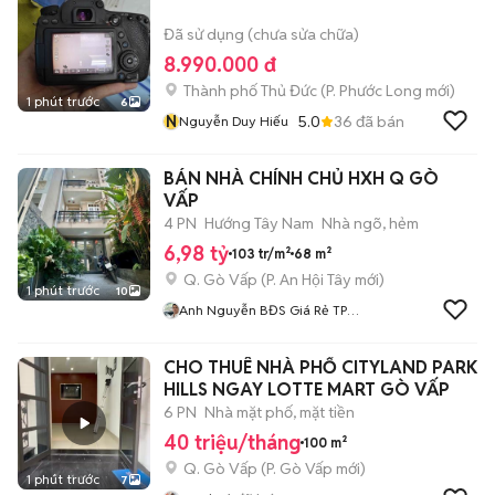
Đã sử dụng (chưa sửa chữa)
8.990.000 đ
Thành phố Thủ Đức
(
P. Phước Long
mới)
1 phút trước
6
N
5.0
36
đã bán
Nguyễn Duy Hiếu
BÁN NHÀ CHÍNH CHỦ HXH Q GÒ
VẤP
4 PN
Hướng Tây Nam
Nhà ngõ, hẻm
6,98 tỷ
103 tr/m²
68 m²
Q. Gò Vấp
(
P. An Hội Tây
mới)
1 phút trước
10
Anh Nguyễn BĐS Giá Rẻ TP
HCM
CHO THUÊ NHÀ PHỐ CITYLAND PARK
HILLS NGAY LOTTE MART GÒ VẤP
6 PN
Nhà mặt phố, mặt tiền
40 triệu/tháng
100 m²
Q. Gò Vấp
(
P. Gò Vấp
mới)
1 phút trước
7