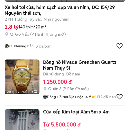
+
2
Xe hơi tới cửa, hẻm sạch đẹp và an ninh, ĐC: 159/29
Nguyên thái sơn,
2 PN
Hướng Tây Bắc
Nhà ngõ, hẻm
2,8 tỷ
140 tr/m²
20 m²
Q. Gò Vấp
(
P. Hạnh Thông
mới)
8
đã bán
Tài Phương Bắc
Đồng hồ Nivada Grenchen Quartz
Nam Thụy Sĩ
Đã sử dụng
Đồ nam
1.250.000 đ
Quận 3
(
P. Bàn Cờ
mới)
28 giây trước
6
4.8
1132
đã bán
Đồng Hồ Nội Địa Nhật
Cửa xếp Kim loại Xám 5m x 4m
Từ 5.500.000 đ